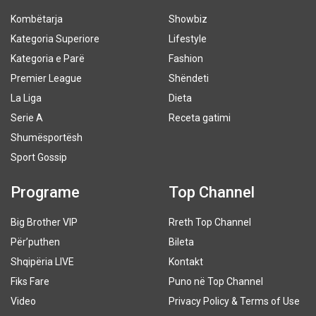
Kombëtarja
Showbiz
Kategoria Superiore
Lifestyle
Kategoria e Parë
Fashion
Premier League
Shëndeti
La Liga
Dieta
Serie A
Receta gatimi
Shumësportësh
Sport Gossip
Programe
Top Channel
Big Brother VIP
Rreth Top Channel
Për’puthen
Bileta
Shqipëria LIVE
Kontakt
Fiks Fare
Puno në Top Channel
Video
Privacy Policy & Terms of Use