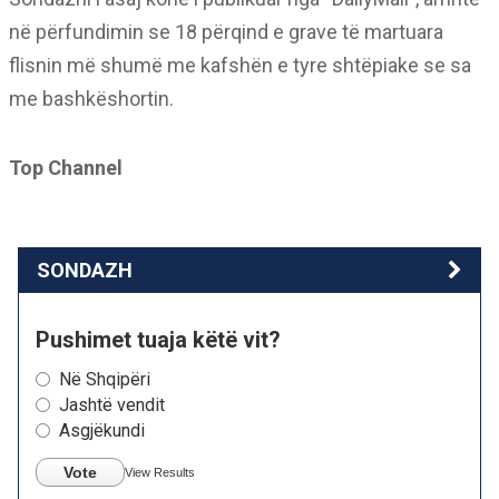
në përfundimin se 18 përqind e grave të martuara
flisnin më shumë me kafshën e tyre shtëpiake se sa
me bashkëshortin.
Top Channel
SONDAZH
Pushimet tuaja këtë vit?
Në Shqipëri
Jashtë vendit
Asgjëkundi
Vote
View Results