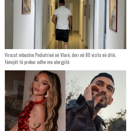
Virozat mbushin Pediatrinë në Vlorë, deri në 80 vizita në ditë,
fëmijët të prekur edhe me alergjitë