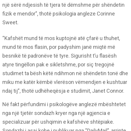
një sërë ndjesish të tjera të dëmshme për shëndetin
fizik e mendor”, thotë psikologia angleze Corinne
Sweet.
“Kafshët mund të mos kuptojnë atë çfarë u thuhet,
mund të mos flasin, por padyshim janë miqtë më
besnikë të padronëve të tyre. Sigurisht t’u flasësh
atyre tingëllon pak e sikletshme, por siç tregojnë
studimet ta bësh këtë ndihmon në shëndetin tonë dhe
miku me katër këmbë vlerëson vëmendjen e kushtuar
ndaj tij”, thotë udhëheqësja e studimit, Janet Connor.
Në fakt përfundimi i psikologëve anglezë mbështetet
nga një tjetër sondazh kryer nga një agjencia e
specializuar për ushqimin e kafshëve shtëpiake.
Sondazhi i asaj kohe i publikuar nga “DailyMail”, arrinte