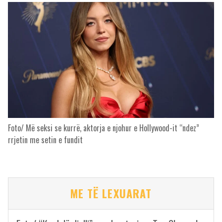
Foto/ Më seksi se kurrë, aktorja e njohur e Hollywood-it “ndez”
rrjetin me setin e fundit
ME TË LEXUARAT