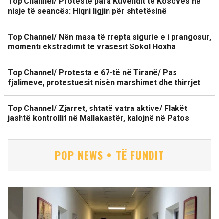
Top Channel/ Protestë para Kuvendit të Kosovës në
nisje të seancës: Hiqni ligjin për shtetësinë
Top Channel/ Nën masa të rrepta sigurie e i prangosur,
momenti ekstradimit të vrasësit Sokol Hoxha
Top Channel/ Protesta e 67-të në Tiranë/ Pas
fjalimeve, protestuesit nisën marshimet dhe thirrjet
Top Channel/ Zjarret, shtatë vatra aktive/ Flakët
jashtë kontrollit në Mallakastër, kalojnë në Patos
POP NEWS • TË FUNDIT