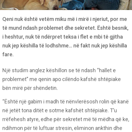
Qeni nuk është vetëm miku më i mirë i njeriut, por me
të mund ndash problemet dhe sekretet. Është besnik,
i heshtur, nuk të ndërpret teksa i flet e mbi të gjitha
nuk jep këshilla të lodhshme… në fakt nuk jep këshilla
fare.
Një studim anglez këshillon se të ndash “hallet e
problemet” me qenin apo cilëndo kafshë shtëpiake
bën mirë për shëndetin.
“Është një gabim i madh të nënvlerësosh rolin që kanë
në jetët tona ditët e sotme kafshët shtëpiake. T’u
rrëfehesh atyre, edhe për sekretet më të mëdha që ke,
ndihmon për të luftuar stresin, eliminon ankthin dhe