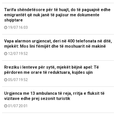
Tarifa shëndetësore për të huajt, do të paguajnë edhe
emigrantët që nuk janë të pajisur me dokumente
shqiptare
19/07 16:03
Vapa alarmon urgjencat, deri në 400 telefonata në ditë,
mjekët: Mos lini fëmijët dhe të moshuarit në makinë
12/07 19:52
Rreziku i lenteve për sytë, mjekët bëjnë apel: Të
përdoren me orare të reduktuara, kujdes ujin
05/07 19:52
Urgjenca me 13 ambulanca të reja, rritja e fluksit të
vizitave edhe prej sezonit turistik
01/07 20:01