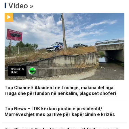
Video »
Top Channel/ Aksident në Lushnjë, makina del nga
rruga dhe përfundon në nënkalim, plagoset shoferi
Top News – LDK kërkon postin e presidentit/
Marrëveshjet mes partive për kapërcimin e krizës