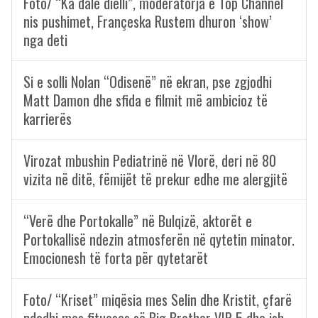
Foto/ “Ka dalë dielli”, moderatorja e Top Channel
nis pushimet, Françeska Rustem dhuron ‘show’
nga deti
Si e solli Nolan “Odisenë” në ekran, pse zgjodhi
Matt Damon dhe sfida e filmit më ambicioz të
karrierës
Virozat mbushin Pediatrinë në Vlorë, deri në 80
vizita në ditë, fëmijët të prekur edhe me alergjitë
“Verë dhe Portokalle” në Bulqizë, aktorët e
Portokallisë ndezin atmosferën në qytetin minator.
Emocionesh të forta për qytetarët
Foto/ “Kriset” miqësia mes Selin dhe Kristit, çfarë