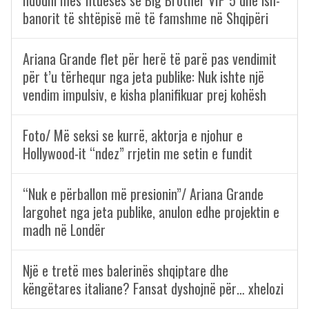
ndodhi mes fitueses së Big Brother VIP 5 dhe ish-
banorit të shtëpisë më të famshme në Shqipëri
Ariana Grande flet për herë të parë pas vendimit
për t’u tërhequr nga jeta publike: Nuk ishte një
vendim impulsiv, e kisha planifikuar prej kohësh
Foto/ Më seksi se kurrë, aktorja e njohur e
Hollywood-it “ndez” rrjetin me setin e fundit
“Nuk e përballon më presionin”/ Ariana Grande
largohet nga jeta publike, anulon edhe projektin e
madh në Londër
Një e tretë mes balerinës shqiptare dhe
këngëtares italiane? Fansat dyshojnë për… xhelozi