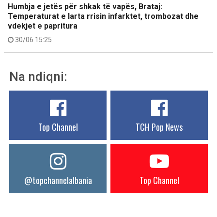
Humbja e jetës për shkak të vapës, Brataj:
Temperaturat e larta rrisin infarktet, trombozat dhe
vdekjet e papritura
30/06 15:25
Na ndiqni:
Top Channel
TCH Pop News
@topchannelalbania
Top Channel