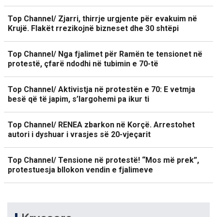
Top Channel/ Zjarri, thirrje urgjente për evakuim në
Krujë. Flakët rrezikojnë bizneset dhe 30 shtëpi
Top Channel/ Nga fjalimet për Ramën te tensionet në
protestë, çfarë ndodhi në tubimin e 70-të
Top Channel/ Aktivistja në protestën e 70: E vetmja
besë që të japim, s’largohemi pa ikur ti
Top Channel/ RENEA zbarkon në Korçë. Arrestohet
autori i dyshuar i vrasjes së 20-vjeçarit
Top Channel/ Tensione në protestë! “Mos më prek”,
protestuesja bllokon vendin e fjalimeve