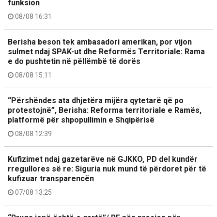
funksion
08/08 16:31
Berisha beson tek ambasadori amerikan, por vijon
sulmet ndaj SPAK-ut dhe Reformës Territoriale: Rama
e do pushtetin në pëllëmbë të dorës
08/08 15:11
“Përshëndes ata dhjetëra mijëra qytetarë që po
protestojnë”, Berisha: Reforma territoriale e Ramës,
platformë për shpopullimin e Shqipërisë
08/08 12:39
Kufizimet ndaj gazetarëve në GJKKO, PD del kundër
rregullores së re: Siguria nuk mund të përdoret për të
kufizuar transparencën
07/08 13:25