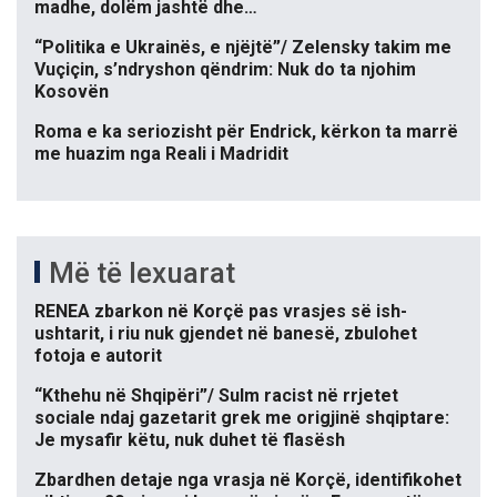
madhe, dolëm jashtë dhe…
“Politika e Ukrainës, e njëjtë”/ Zelensky takim me
Vuçiçin, s’ndryshon qëndrim: Nuk do ta njohim
Kosovën
Roma e ka seriozisht për Endrick, kërkon ta marrë
me huazim nga Reali i Madridit
Më të lexuarat
RENEA zbarkon në Korçë pas vrasjes së ish-
ushtarit, i riu nuk gjendet në banesë, zbulohet
fotoja e autorit
“Kthehu në Shqipëri”/ Sulm racist në rrjetet
sociale ndaj gazetarit grek me origjinë shqiptare:
Je mysafir këtu, nuk duhet të flasësh
Zbardhen detaje nga vrasja në Korçë, identifikohet