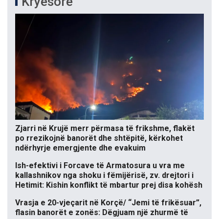
Kryesore
Zjarri në Krujë merr përmasa të frikshme, flakët
po rrezikojnë banorët dhe shtëpitë, kërkohet
ndërhyrje emergjente dhe evakuim
Ish-efektivi i Forcave të Armatosura u vra me
kallashnikov nga shoku i fëmijërisë, zv. drejtori i
Hetimit: Kishin konflikt të mbartur prej disa kohësh
Vrasja e 20-vjeçarit në Korçë/ “Jemi të frikësuar”,
flasin banorët e zonës: Dëgjuam një zhurmë të