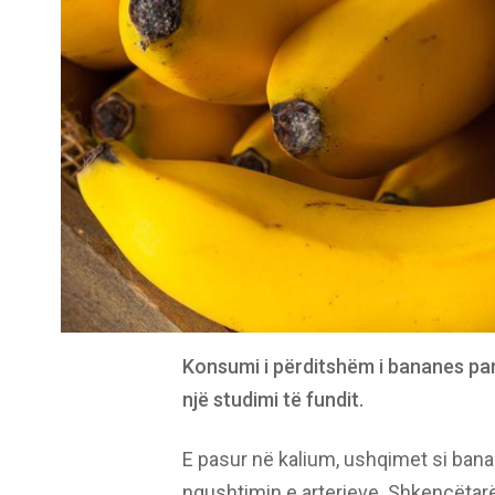
Konsumi i përditshëm i bananes pa
një studimi të fundit.
E pasur në kalium, ushqimet si bana
ngushtimin e arterieve. Shkencëtarë