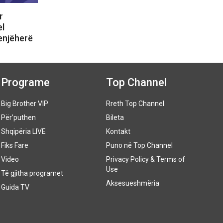
r
el
enjëherë
Programe
Top Channel
Big Brother VIP
Rreth Top Channel
Për’puthen
Bileta
Shqipëria LIVE
Kontakt
Fiks Fare
Puno në Top Channel
Video
Privacy Policy & Terms of
Use
Të gjitha programet
Aksesueshmëria
Guida TV