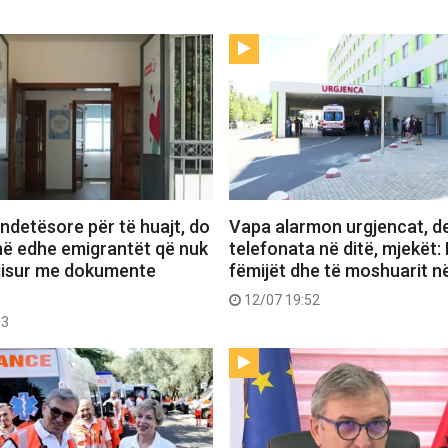
ndetësore për të huajt, do
Vapa alarmon urgjencat, de
në edhe emigrantët që nuk
telefonata në ditë, mjekët: 
ajisur me dokumente
fëmijët dhe të moshuarit n
12/07 19:52
03