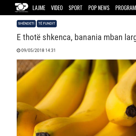
LAJME
VIDEO
SPORT
POP NEWS
PROGRAM
SHËNDETI
TË FUNDIT
E thotë shkenca, banania mban lar
09/05/2018 14:31