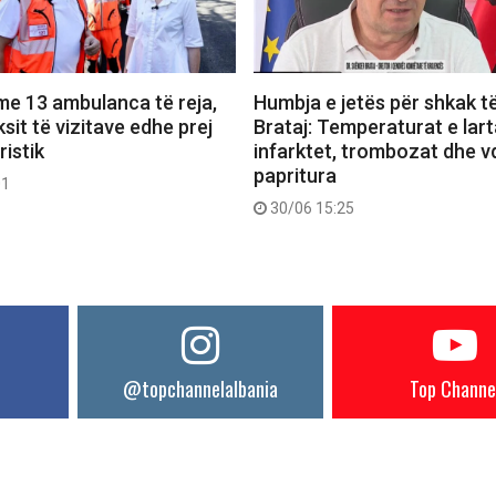
me 13 ambulanca të reja,
Humbja e jetës për shkak t
uksit të vizitave edhe prej
Brataj: Temperaturat e larta
ristik
infarktet, trombozat dhe v
papritura
01
30/06 15:25
@topchannelalbania
Top Channe