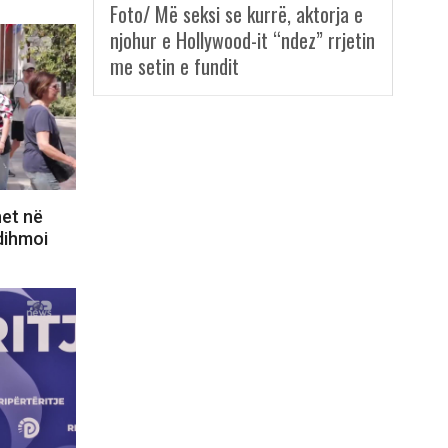
Foto/ Më seksi se kurrë, aktorja e
njohur e Hollywood-it “ndez” rrjetin
me setin e fundit
het në
Ndihmoi