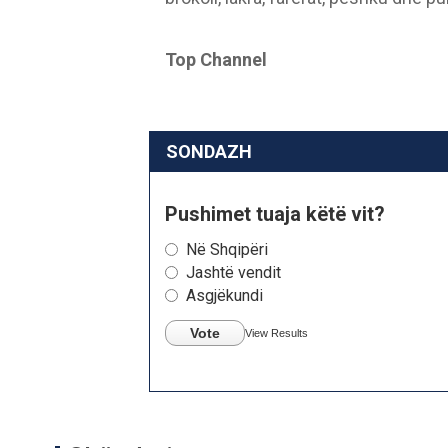
Top Channel
SONDAZH
Pushimet tuaja këtë vit?
Në Shqipëri
Jashtë vendit
Asgjëkundi
Vote
View Results