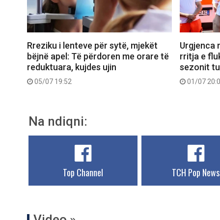
Rreziku i lenteve për sytë, mjekët
Urgjenca 
bëjnë apel: Të përdoren me orare të
rritja e fl
reduktuara, kujdes ujin
sezonit tu
05/07 19:52
01/07 20:
Na ndiqni:
Top Channel
TCH Pop News
Video »