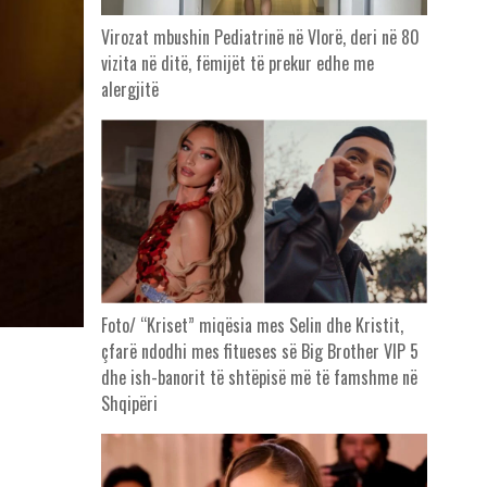
Virozat mbushin Pediatrinë në Vlorë, deri në 80
vizita në ditë, fëmijët të prekur edhe me
alergjitë
Foto/ “Kriset” miqësia mes Selin dhe Kristit,
çfarë ndodhi mes fitueses së Big Brother VIP 5
dhe ish-banorit të shtëpisë më të famshme në
Shqipëri