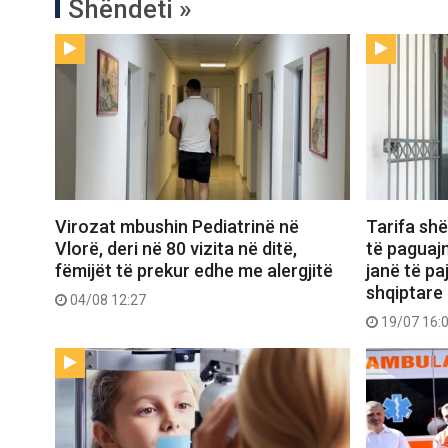
Shëndeti »
Virozat mbushin Pediatrinë në
Tarifa shë
Vlorë, deri në 80 vizita në ditë,
të paguaj
fëmijët të prekur edhe me alergjitë
janë të p
shqiptare
04/08 12:27
19/07 16: