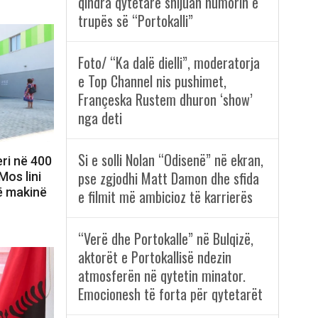
qindra qytetarë shijuan humorin e
trupës së “Portokalli”
Foto/ “Ka dalë dielli”, moderatorja
e Top Channel nis pushimet,
Françeska Rustem dhuron ‘show’
nga deti
Si e solli Nolan “Odisenë” në ekran,
ri në 400
pse zgjodhi Matt Damon dhe sfida
Mos lini
ë makinë
e filmit më ambicioz të karrierës
“Verë dhe Portokalle” në Bulqizë,
aktorët e Portokallisë ndezin
atmosferën në qytetin minator.
Emocionesh të forta për qytetarët