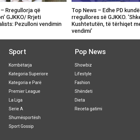
– Rregullorja që
Top News – Edhe PD kundë
on’ GJKKO/ Rrjeti
rregullores së GJKKO. ‘Shk
lists: Pezulloni vendimin
Kushtetutën, të tërhiqet m
vendimi’
Sport
Pop News
Kombëtarja
Showbiz
Kategoria Superiore
Lifestyle
Kategoria e Parë
Fashion
Premier League
Shëndeti
La Liga
Dieta
Serie A
Receta gatimi
Shumësportësh
Sport Gossip