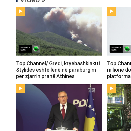
Top Channel/ Greqi, kryebashkiaku i
Top Chann
Stylidës është lënë në paraburgim
milionë do
për zjarrin pranë Athinës
platforma