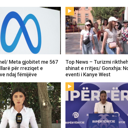
el/ Meta gjobitet me 567
Top News – Turizmi rikthe
llarë për rreziqet e
shinat e rritjes/ Gonxhja: 
ve ndaj fëmijëve
eventi i Kanye West