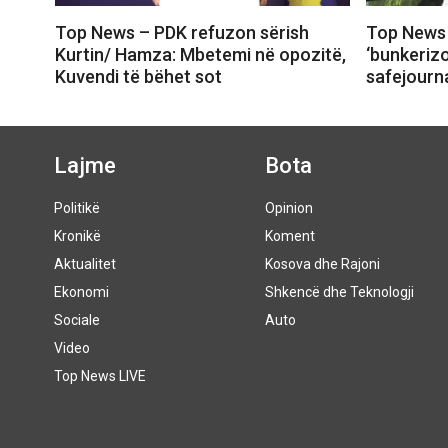
Top News – PDK refuzon sërish
Top News 
Kurtin/ Hamza: Mbetemi në opozitë,
‘bunkeriz
Kuvendi të bëhet sot
safejourna
Lajme
Bota
Politikë
Opinion
Kronikë
Koment
Aktualitet
Kosova dhe Rajoni
Ekonomi
Shkencë dhe Teknologji
Sociale
Auto
Video
Top News LIVE