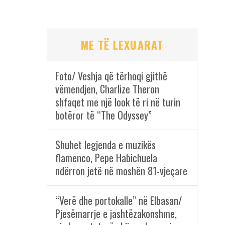
ME TË LEXUARAT
Foto/ Veshja që tërhoqi gjithë
vëmendjen, Charlize Theron
shfaqet me një look të ri në turin
botëror të “The Odyssey”
Shuhet legjenda e muzikës
flamenco, Pepe Habichuela
ndërron jetë në moshën 81-vjeçare
“Verë dhe portokalle” në Elbasan/
Pjesëmarrje e jashtëzakonshme,