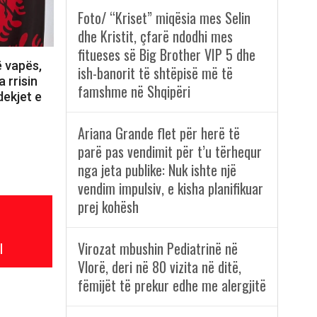
Foto/ “Kriset” miqësia mes Selin
dhe Kristit, çfarë ndodhi mes
fitueses së Big Brother VIP 5 dhe
ë vapës,
ish-banorit të shtëpisë më të
 rrisin
famshme në Shqipëri
dekjet e
Ariana Grande flet për herë të
parë pas vendimit për t’u tërhequr
nga jeta publike: Nuk ishte një
vendim impulsiv, e kisha planifikuar
prej kohësh
Virozat mbushin Pediatrinë në
l
Vlorë, deri në 80 vizita në ditë,
fëmijët të prekur edhe me alergjitë