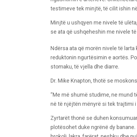
testimeve tek minjtë, të cilit ishin
Minjtë u ushqyen me nivele të ulëta,
se ata që ushqeheshin me nivele të
Ndërsa ata që morën nivele të lart
reduktonin ngurtësimin e aortës. Po
stomaku, të vjella dhe diarre.
Dr. Mike Knapton, thotë se moskonsum
“Me më shumë studime, ne mund të
në të njëjtën mënyrë si tek trajtimi 
Zyrtarët thonë se duhen konsumuar 3
plotësohet duke ngrënë dy banane. U
brokoli, lakra, farërat, peshku dhe pu