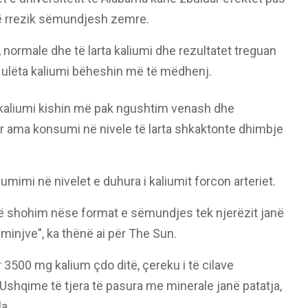
 në rrezik sëmundjesh zemre.
 normale dhe të larta kaliumi dhe rezultatet treguan
 ulëta kaliumi bëheshin më të mëdhenj.
a kaliumi kishin më pak ngushtim venash dhe
r ama konsumi në nivele të larta shkaktonte dhimbje
imi në nivelet e duhura i kaliumit forcon arteriet.
 shohim nëse format e sëmundjes tek njerëzit janë
i minjve”, ka thënë ai për The Sun.
500 mg kalium çdo ditë, çereku i të cilave
shqime të tjera të pasura me minerale janë patatja,
la.