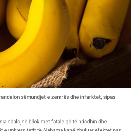
randalon sëmundjet e zemrës dhe infarktet, sipas
nia ndalojnë bllokimet fatale që të ndodhin dhe
t e universitetit të Alabama kanë zbuluar efektet pas