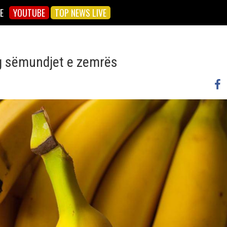
E
YOUTUBE
TOP NEWS LIVE
g sëmundjet e zemrës