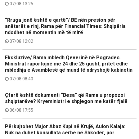
07/08 13:25
“Rruga jonë është e qartë”/ BE nën presion për
anëtarët e rinj, Rama për Financial Times: Shqipëria
ndodhet në momentin më të mirë
07/08 12:02
Ekskluzive/ Rama mbledh Qeverinë në Pogradec.
Ministrat raportojnë më 24 dhe 25 gusht, pritet edhe
mbledhja e Asamblesë që mund të ndryshojë kabinetin
07/08 08:40
Çfarë është dokumenti “Besa” që Rama u propozoi
shqiptarëve? Kryeministri e shpjegon me katër fjalë
06/08 17:55
Përkujtohet Major Abaz Kupi në Krujë, Aulon Kalaja:
Nuk na duhet konsullata serbe në Shkodër, por…