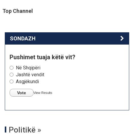
Top Channel
SONDAZH
Pushimet tuaja këtë vit?
Në Shqipëri
Jashtë vendit
Asgjëkundi
Vote
View Results
Politikë »