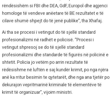
rëndësishëm si FBI dhe DEA, GdF, Europol dhe agjenci
homologe të vendeve anëetare të BE rezultatet e të
cilave shumë shpejt do të jenë publike”, tha Xhafaj.
Ai tha se procesi i vetingut do të sjellë standard
profesionalizmi në radhët e policisë. “Procesi i
vetingut shpresoj se do të sjellë standard
profesionalizmi dhe standarde të figurës në policinë e
shtetit. Policia jo vetëm po arrin rezultate të
rëdësishme në luftën e saj kundër krimit, po nga njëra
anë ka rritur besimin te qytetarët, dhe nga ana tjetër po
dekurajon vepritmarinë kriminale të elementëve të
krimit të organizuar”, vijoim ministri.