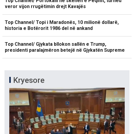
Top Channel/ Portokalli në skenën e Peqinit, turneu
veror vijon rrugëtimin drejt Kavajës
Top Channel/ Topi i Maradonës, 10 milionë dollarë,
historia e Botërorit 1986 del në ankand
Top Channel/ Gjykata bllokon sallën e Trump,
presidenti paralajmëron betejë në Gjykatën Supreme
Kryesore