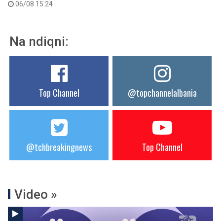
06/08 15:24
Na ndiqni:
Top Channel
@topchannelalbania
@tchbreakingnews
Top Channel
Video »