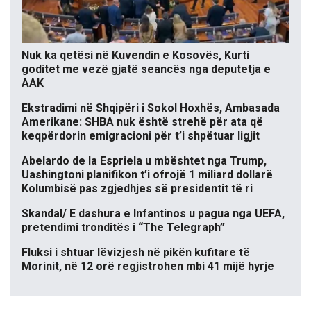
Nuk ka qetësi në Kuvendin e Kosovës, Kurti
goditet me vezë gjatë seancës nga deputetja e
AAK
Ekstradimi në Shqipëri i Sokol Hoxhës, Ambasada
Amerikane: SHBA nuk është strehë për ata që
keqpërdorin emigracioni për t’i shpëtuar ligjit
Abelardo de la Espriela u mbështet nga Trump,
Uashingtoni planifikon t’i ofrojë 1 miliard dollarë
Kolumbisë pas zgjedhjes së presidentit të ri
Skandal/ E dashura e Infantinos u pagua nga UEFA,
pretendimi tronditës i “The Telegraph”
Fluksi i shtuar lëvizjesh në pikën kufitare të
Morinit, në 12 orë regjistrohen mbi 41 mijë hyrje