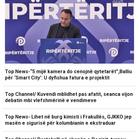
Top News-“5 mijë kamera do cenojnë qytetarët”,Balliu
për ‘Smart City’: U dyfishua fatura e projektit
Top Channel/ Kuvendi mblidhet pas afatit, seanca vijon
debatin mbi vlefshmërinë e vendimeve
Top News- Lihet në burg kimisti i Frakullës, GJKKO jep
masën e sigurisë për kolumbianin e ekstraduar