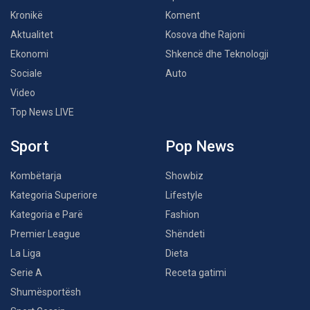
Kronikë
Koment
Aktualitet
Kosova dhe Rajoni
Ekonomi
Shkencë dhe Teknologji
Sociale
Auto
Video
Top News LIVE
Sport
Pop News
Kombëtarja
Showbiz
Kategoria Superiore
Lifestyle
Kategoria e Parë
Fashion
Premier League
Shëndeti
La Liga
Dieta
Serie A
Receta gatimi
Shumësportësh