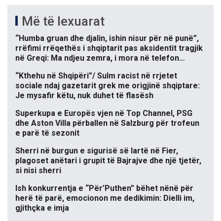
Më të lexuarat
“Humba gruan dhe djalin, ishin nisur për në punë”,
rrëfimi rrëqethës i shqiptarit pas aksidentit tragjik
në Greqi: Ma ndjeu zemra, i mora në telefon…
“Kthehu në Shqipëri”/ Sulm racist në rrjetet
sociale ndaj gazetarit grek me origjinë shqiptare:
Je mysafir këtu, nuk duhet të flasësh
Superkupa e Europës vjen në Top Channel, PSG
dhe Aston Villa përballen në Salzburg për trofeun
e parë të sezonit
Sherri në burgun e sigurisë së lartë në Fier,
plagoset anëtari i grupit të Bajrajve dhe një tjetër,
si nisi sherri
Ish konkurrentja e “Për’Puthen” bëhet nënë për
herë të parë, emocionon me dedikimin: Dielli im,
gjithçka e imja