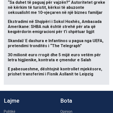
“Sa duhet të paguaj për vajzën?” Autoritetet greke
në kërkim të turistit, kërkoi të abuzonte
seksualisht me 10-vjeçaren në një biznes familjar
Ekstradimi në Shqipëri i Sokol Hoxhës, Ambasada
Amerikane: SHBA nuk është strehë për ata që
keqpërdorin emigracioni për t’i shpëtuar ligjit
Skandal/ E dashura e Infantinos u pagua nga UEFA,
pretendimi tronditës i “The Telegraph”
30 milionë euro rrogë dhe 5 mijë euro vetëm për
letra higjienike, kontrata e çmendur e Salah
E pabesueshme, dështojnë kontrollet mjekësore,
prishet transferimi i Fisnik Asllanit te Leipzig
Lajme
Bota
Politikë
Opinion