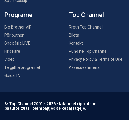
Sport Gossip
Programe
Top Channel
Big Brother VIP
Rreth Top Channel
Për’puthen
Bileta
Shqipëria LIVE
Kontakt
Fiks Fare
Puno në Top Channel
Video
Privacy Policy & Terms of Use
Të gjitha programet
Aksesueshmëria
Guida TV
© Top Channel 2001 - 2026 • Ndalohet riprodhimi i
paautorizuar i përmbajtjes së kësaj faqeje.