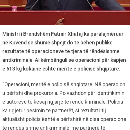
Ministri i Brendshëm Fatmir Xhafaj ka paralajmëruar
në Kuvend se shumë shpejt do të bëhen publike
rezultate të operacioneve të tjera të rëndësishme
antikriminale. Ai këmbënguli se operacioni për kapjen
e 613 kg kokaine është meritë e policisë shqiptare.
“Operacioni, meritë e policisë shqiptare. Në operacion
u përfshi dhe prokuroria. Po vazhdon për identifikimin
e autorëve të kësaj ngjarje të rëndë kriminale. Policia
ka rigjetur besimin te partnerët, si rezultat i tij
aktualisht policia është e përfshirë në disa operacione
të rëndësishme antikriminale, me partnerë të