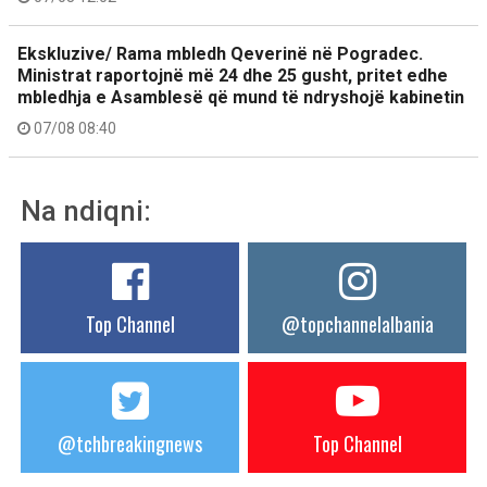
Ekskluzive/ Rama mbledh Qeverinë në Pogradec.
Ministrat raportojnë më 24 dhe 25 gusht, pritet edhe
mbledhja e Asamblesë që mund të ndryshojë kabinetin
07/08 08:40
Na ndiqni:
Top Channel
@topchannelalbania
@tchbreakingnews
Top Channel