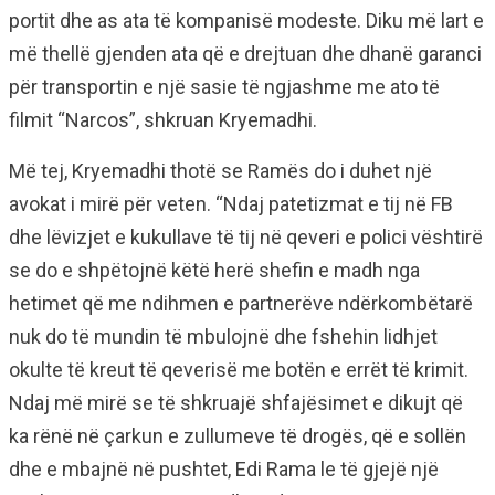
portit dhe as ata të kompanisë modeste. Diku më lart e
më thellë gjenden ata që e drejtuan dhe dhanë garanci
për transportin e një sasie të ngjashme me ato të
filmit “Narcos”, shkruan Kryemadhi.
Më tej, Kryemadhi thotë se Ramës do i duhet një
avokat i mirë për veten. “Ndaj patetizmat e tij në FB
dhe lëvizjet e kukullave të tij në qeveri e polici vështirë
se do e shpëtojnë këtë herë shefin e madh nga
hetimet që me ndihmen e partnerëve ndërkombëtarë
nuk do të mundin të mbulojnë dhe fshehin lidhjet
okulte të kreut të qeverisë me botën e errët të krimit.
Ndaj më mirë se të shkruajë shfajësimet e dikujt që
ka rënë në çarkun e zullumeve të drogës, që e sollën
dhe e mbajnë në pushtet, Edi Rama le të gjejë një