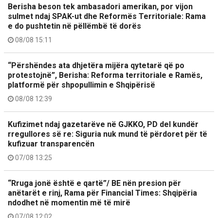
Berisha beson tek ambasadori amerikan, por vijon
sulmet ndaj SPAK-ut dhe Reformës Territoriale: Rama
e do pushtetin në pëllëmbë të dorës
08/08 15:11
“Përshëndes ata dhjetëra mijëra qytetarë që po
protestojnë”, Berisha: Reforma territoriale e Ramës,
platformë për shpopullimin e Shqipërisë
08/08 12:39
Kufizimet ndaj gazetarëve në GJKKO, PD del kundër
rregullores së re: Siguria nuk mund të përdoret për të
kufizuar transparencën
07/08 13:25
“Rruga jonë është e qartë”/ BE nën presion për
anëtarët e rinj, Rama për Financial Times: Shqipëria
ndodhet në momentin më të mirë
07/08 12:02