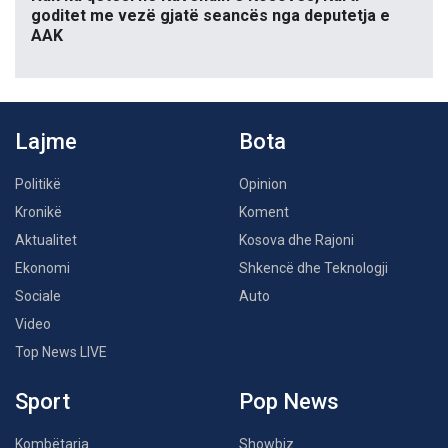
goditet me vezë gjatë seancës nga deputetja e
AAK
Lajme
Bota
Politikë
Opinion
Kronikë
Koment
Aktualitet
Kosova dhe Rajoni
Ekonomi
Shkencë dhe Teknologji
Sociale
Auto
Video
Top News LIVE
Sport
Pop News
Kombëtarja
Showbiz