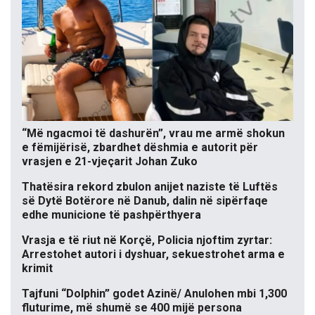
“Më ngacmoi të dashurën”, vrau me armë shokun
e fëmijërisë, zbardhet dëshmia e autorit për
vrasjen e 21-vjeçarit Johan Zuko
Thatësira rekord zbulon anijet naziste të Luftës
së Dytë Botërore në Danub, dalin në sipërfaqe
edhe municione të pashpërthyera
Vrasja e të riut në Korçë, Policia njoftim zyrtar:
Arrestohet autori i dyshuar, sekuestrohet arma e
krimit
Tajfuni “Dolphin” godet Azinë/ Anulohen mbi 1,300
fluturime, më shumë se 400 mijë persona