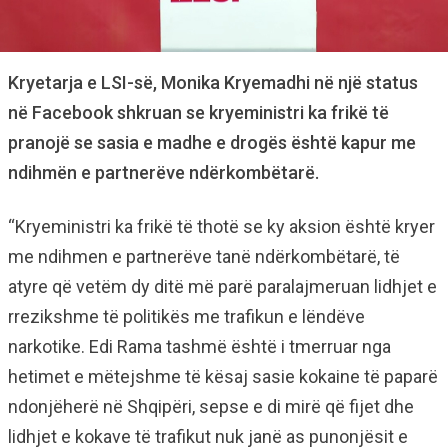
Kryetarja e LSI-së, Monika Kryemadhi në një status
në Facebook shkruan se kryeministri ka frikë të
pranojë se sasia e madhe e drogës është kapur me
ndihmën e partnerëve ndërkombëtarë.
“Kryeministri ka frikë të thotë se ky aksion është kryer
me ndihmen e partnerëve tanë ndërkombëtarë, të
atyre që vetëm dy ditë më parë paralajmeruan lidhjet e
rrezikshme të politikës me trafikun e lëndëve
narkotike. Edi Rama tashmë është i tmerruar nga
hetimet e mëtejshme të kësaj sasie kokaine të paparë
ndonjëherë në Shqipëri, sepse e di mirë që fijet dhe
lidhjet e kokave të trafikut nuk janë as punonjësit e