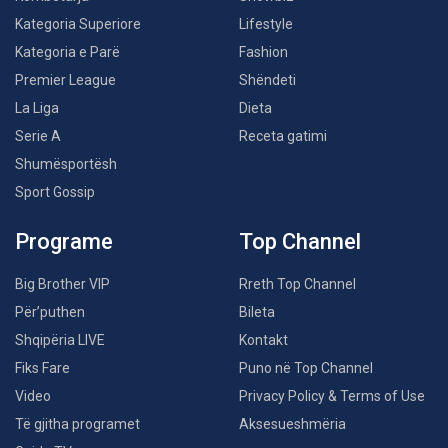
Kategoria Superiore
Lifestyle
Kategoria e Parë
Fashion
Premier League
Shëndeti
La Liga
Dieta
Serie A
Receta gatimi
Shumësportësh
Sport Gossip
Programe
Top Channel
Big Brother VIP
Rreth Top Channel
Për’puthen
Bileta
Shqipëria LIVE
Kontakt
Fiks Fare
Puno në Top Channel
Video
Privacy Policy & Terms of Use
Të gjitha programet
Aksesueshmëria