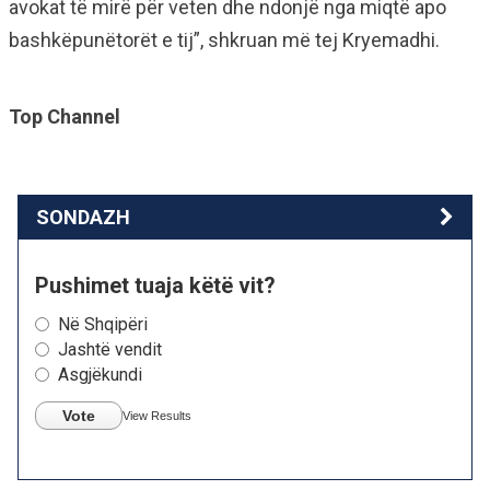
avokat të mirë për veten dhe ndonjë nga miqtë apo
bashkëpunëtorët e tij”, shkruan më tej Kryemadhi.
Top Channel
SONDAZH
Pushimet tuaja këtë vit?
Në Shqipëri
Jashtë vendit
Asgjëkundi
Vote
View Results