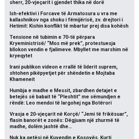
sherr, 20-vjeçarit i gjendet thika në dorë
Ish-efektivi i Forcave të Armatosura u vra me
kallashnikov nga shoku i fëmijërisë, zv. drejtori i
Hetimit: Kishin konflikt të mbartur prej disa kohësh
Tensione në tubimin e 70-të përpara
Kryeministrisë/ “Mos më prek”, protestuesja
bllokon vendin e fjalimeve. Mbyllet me marshim në
kryeqytet
Irani publikon videon e rrallë të liderit suprem,
shtohen pikëpyetjet për shëndetin e Mojtaba
Khameneit
Humbja e madhe e Messit, zbardhen detajet e
betejës së babait të “Pleshtit” me sëmundjen e
rëndë: Leo mendoi të largohej nga Botërori
Vrasja e 20-vjeçarit në Korçë/ “Jemi të frikësuar”,
flasin banorët e zonës: Dëgjuam një zhurmë të
madhe, dolëm jashtë dhe…
Nuk ka qetësi në Kuvendin e Kosovës, Kurti