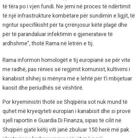
të tëra po i vjen fundi. Ne jemi në proces të ndërtimit
të një infrastrukture kombëtare për sundimin e ligjit, të
ngritur specifikisht për ta çrrënjosur këtë plagë dhe
për të parandaluar infektimin e gjeneratave të
ardhshme”, thotë Rama në letrën e tij.
Rama informon homologët e tij europianë se për vite
me radhë, pas rënies së regjimit komunist, kultivimi i
kanabisit shihej si mënyra më e lehtë për t’i mbijetuar
kaosit dhe periudhës së vështirë.
Por kryeministri thotë se Shqipëria sot nuk mund të
quhet më kryeqyteti europian i kanabisit dhe si provë
sjell raportin e Guardia Di Finanza, sipas të cilit në
Shqipëri gjatë këtij viti janë zbuluar 150 herë më pak