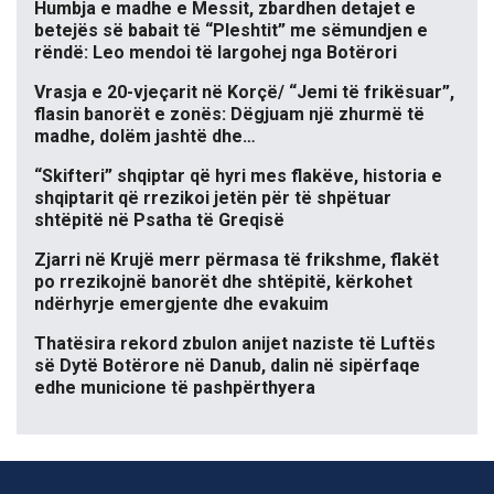
Humbja e madhe e Messit, zbardhen detajet e
betejës së babait të “Pleshtit” me sëmundjen e
rëndë: Leo mendoi të largohej nga Botërori
Vrasja e 20-vjeçarit në Korçë/ “Jemi të frikësuar”,
flasin banorët e zonës: Dëgjuam një zhurmë të
madhe, dolëm jashtë dhe…
“Skifteri” shqiptar që hyri mes flakëve, historia e
shqiptarit që rrezikoi jetën për të shpëtuar
shtëpitë në Psatha të Greqisë
Zjarri në Krujë merr përmasa të frikshme, flakët
po rrezikojnë banorët dhe shtëpitë, kërkohet
ndërhyrje emergjente dhe evakuim
Thatësira rekord zbulon anijet naziste të Luftës
së Dytë Botërore në Danub, dalin në sipërfaqe
edhe municione të pashpërthyera