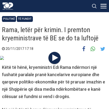
POLITIKË
TË FUNDIT
Rama, letër për krimin. I premton
kryeministrave të BE se do ta luftojë
20/11/2017 17:18
Këtë të hënë, kryeministri Edi Rama ndërmori një
fushatë paralale pranë kancelarive europiane dhe
qarqeve politiko-ekonomike për të praruar imazhin e
një Shqipërie që disa media ndërkombëtare e kanë
cilësuar së fundmi si vend i drogës.