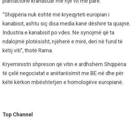
plantacione krahasuar me një vit më parë.
“Shqipëria nuk është më kryeqyteti europian i
kanabisit, ashtu siç disa media kanë dëshirë ta quajnë.
Industria e kanabisit po vdes. Ne synojmë që ta
ndalojmë plotësisht, njëherë e mirë, deri në fund të
këtij viti”, thotë Rama.
Kryeministri shpreson që vitin e ardhshëm Shqipëria
të çelë negociatat e anëtarësimit me BE-në dhe për
këtë kërkon mbështetjen e homologëve europianë.
Top Channel