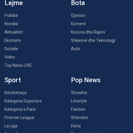
Lajme
Bota
Politikë
Opinion
Kronikë
Koment
Aktualitet
Kosova dhe Rajoni
Ekonomi
Shkencë dhe Teknologji
Sociale
Auto
Video
Top News LIVE
Sport
Pop News
Kombëtarja
Showbiz
Kategoria Superiore
Lifestyle
Kategoria e Parë
Fashion
Premier League
Shëndeti
La Liga
Dieta