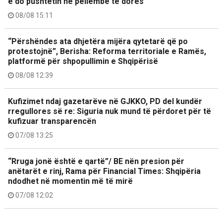
e do pushtetin në pëllëmbë të dorës
08/08 15:11
“Përshëndes ata dhjetëra mijëra qytetarë që po
protestojnë”, Berisha: Reforma territoriale e Ramës,
platformë për shpopullimin e Shqipërisë
08/08 12:39
Kufizimet ndaj gazetarëve në GJKKO, PD del kundër
rregullores së re: Siguria nuk mund të përdoret për të
kufizuar transparencën
07/08 13:25
“Rruga jonë është e qartë”/ BE nën presion për
anëtarët e rinj, Rama për Financial Times: Shqipëria
ndodhet në momentin më të mirë
07/08 12:02