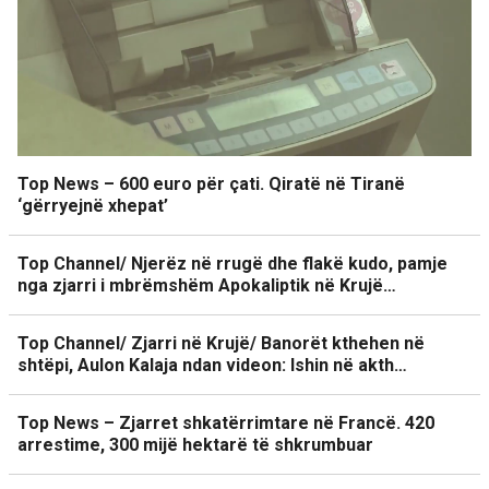
Top News – 600 euro për çati. Qiratë në Tiranë
‘gërryejnë xhepat’
Top Channel/ Njerëz në rrugë dhe flakë kudo, pamje
nga zjarri i mbrëmshëm Apokaliptik në Krujë…
Top Channel/ Zjarri në Krujë/ Banorët kthehen në
shtëpi, Aulon Kalaja ndan videon: Ishin në akth…
Top News – Zjarret shkatërrimtare në Francë. 420
arrestime, 300 mijë hektarë të shkrumbuar