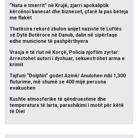
“Nata e tmerrit” në Krujë, zjarri apokaliptik
kërcënoi banesat dhe bizneset, çfarë la pas beteja
me flakët
Thatësira rekord zbulon anijet naziste të Luftës
së Dytë Botërore në Danub, dalin në sipërfaqe
edhe municione të pashpërthyera
Vrasja e të riut në Korçë, Policia njoftim zyrtar:
Arrestohet autori i dyshuar, sekuestrohet arma e
krimit
Tajfuni “Dolphin” godet Azinë/ Anulohen mbi 1,300
fluturime, më shumë se 400 mijë persona
evakuohen
Kushte atmosferike të qëndrueshme dhe
temperatura të larta, parashikimi i motit për këtë
të Diel