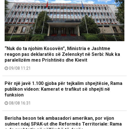
“Nuk do ta njohim Kosovën”, Ministria e Jashtme
reagon pas deklaratës së Zelenskyt në Serbi: Nuk ka
paralelizëm mes Prishtinës dhe Kievit
09/08 11:21
Për një javë 1.100 gjoba për tejkalim shpejtësie, Rama
publikon videon: Kamerat e trafikut së shpejti në
funksion
08/08 16:31
Berisha beson tek ambasadori amerikan, por vijon
sulmet ndaj SPAK-ut dhe Reformës Territoriale: Rama