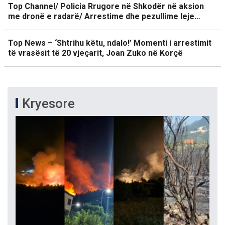
Top Channel/ Policia Rrugore në Shkodër në aksion
me dronë e radarë/ Arrestime dhe pezullime leje…
Top News – ‘Shtrihu këtu, ndalo!’ Momenti i arrestimit
të vrasësit të 20 vjeçarit, Joan Zuko në Korçë
Kryesore