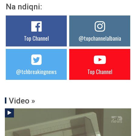
Na ndiqni:
Top Channel
@topchannelalbania
@tchbreakingnews
Top Channel
Video »