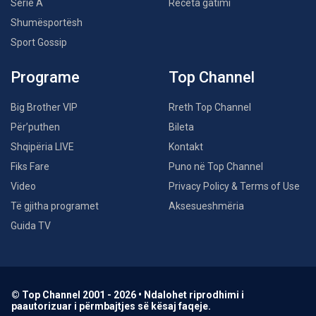
Serie A
Receta gatimi
Shumësportësh
Sport Gossip
Programe
Top Channel
Big Brother VIP
Rreth Top Channel
Për’puthen
Bileta
Shqipëria LIVE
Kontakt
Fiks Fare
Puno në Top Channel
Video
Privacy Policy & Terms of Use
Të gjitha programet
Aksesueshmëria
Guida TV
© Top Channel 2001 - 2026 • Ndalohet riprodhimi i
paautorizuar i përmbajtjes së kësaj faqeje.