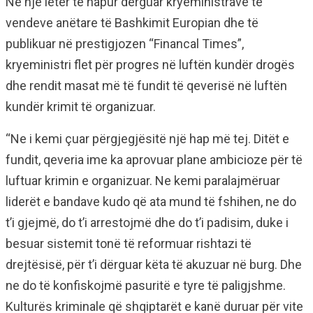
Në një letër të hapur dërguar kryeministrave të
vendeve anëtare të Bashkimit Europian dhe të
publikuar në prestigjozen “Financal Times”,
kryeministri flet për progres në luftën kundër drogës
dhe rendit masat më të fundit të qeverisë në luftën
kundër krimit të organizuar.
“Ne i kemi çuar përgjegjësitë një hap më tej. Ditët e
fundit, qeveria ime ka aprovuar plane ambicioze për të
luftuar krimin e organizuar. Ne kemi paralajmëruar
liderët e bandave kudo që ata mund të fshihen, ne do
t’i gjejmë, do t’i arrestojmë dhe do t’i padisim, duke i
besuar sistemit tonë të reformuar rishtazi të
drejtësisë, për t’i dërguar këta të akuzuar në burg. Dhe
ne do të konfiskojmë pasuritë e tyre të paligjshme.
Kulturës kriminale që shqiptarët e kanë duruar për vite