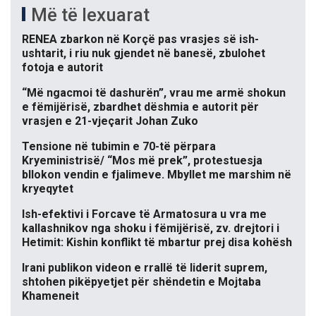
Më të lexuarat
RENEA zbarkon në Korçë pas vrasjes së ish-
ushtarit, i riu nuk gjendet në banesë, zbulohet
fotoja e autorit
“Më ngacmoi të dashurën”, vrau me armë shokun
e fëmijërisë, zbardhet dëshmia e autorit për
vrasjen e 21-vjeçarit Johan Zuko
Tensione në tubimin e 70-të përpara
Kryeministrisë/ “Mos më prek”, protestuesja
bllokon vendin e fjalimeve. Mbyllet me marshim në
kryeqytet
Ish-efektivi i Forcave të Armatosura u vra me
kallashnikov nga shoku i fëmijërisë, zv. drejtori i
Hetimit: Kishin konflikt të mbartur prej disa kohësh
Irani publikon videon e rrallë të liderit suprem,
shtohen pikëpyetjet për shëndetin e Mojtaba
Khameneit