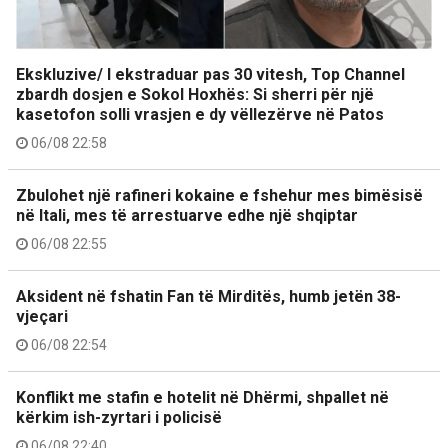
Ekskluzive/ I ekstraduar pas 30 vitesh, Top Channel
zbardh dosjen e Sokol Hoxhës: Si sherri për një
kasetofon solli vrasjen e dy vëllezërve në Patos
06/08 22:58
Zbulohet një rafineri kokaine e fshehur mes bimësisë
në Itali, mes të arrestuarve edhe një shqiptar
06/08 22:55
Aksident në fshatin Fan të Mirditës, humb jetën 38-
vjeçari
06/08 22:54
Konflikt me stafin e hotelit në Dhërmi, shpallet në
kërkim ish-zyrtari i policisë
06/08 22:40