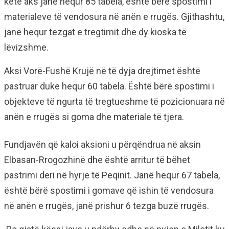
këtë aks janë hequr 85 tabela, është bërë spostimi i
materialeve të vendosura në anën e rrugës. Gjithashtu,
janë hequr tezgat e tregtimit dhe dy kioska të
lëvizshme.
Aksi Vorë-Fushë Krujë në të dyja drejtimet është
pastruar duke hequr 60 tabela. Është bërë spostimi i
objekteve të ngurta të tregtueshme të pozicionuara në
anën e rrugës si goma dhe materiale të tjera.
Fundjavën që kaloi aksioni u përqëndrua në aksin
Elbasan-Rrogozhinë dhe është arritur të bëhet
pastrimi deri në hyrje të Peqinit. Janë hequr 67 tabela,
është bërë spostimi i gomave që ishin të vendosura
në anën e rrugës, janë prishur 6 tezga buzë rrugës.