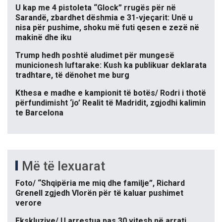
U kap me 4 pistoleta “Glock” rrugës për në
Sarandë, zbardhet dëshmia e 31-vjeçarit: Unë u
nisa për pushime, shoku më futi qesen e zezë në
makinë dhe iku
Trump hedh poshtë aludimet për mungesë
municionesh luftarake: Kush ka publikuar deklarata
tradhtare, të dënohet me burg
Kthesa e madhe e kampionit të botës/ Rodri i thotë
përfundimisht ‘jo’ Realit të Madridit, zgjodhi kalimin
te Barcelona
Më të lexuarat
Foto/ “Shqipëria me miq dhe familje”, Richard
Grenell zgjedh Vlorën për të kaluar pushimet
verore
Ekskluzive/ U arrestua pas 30 vitesh në arrati