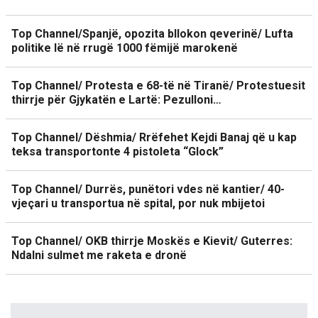
Top Channel/Spanjë, opozita bllokon qeverinë/ Lufta
politike lë në rrugë 1000 fëmijë marokenë
Top Channel/ Protesta e 68-të në Tiranë/ Protestuesit
thirrje për Gjykatën e Lartë: Pezulloni…
Top Channel/ Dëshmia/ Rrëfehet Kejdi Banaj që u kap
teksa transportonte 4 pistoleta “Glock”
Top Channel/ Durrës, punëtori vdes në kantier/ 40-
vjeçari u transportua në spital, por nuk mbijetoi
Top Channel/ OKB thirrje Moskës e Kievit/ Guterres:
Ndalni sulmet me raketa e dronë