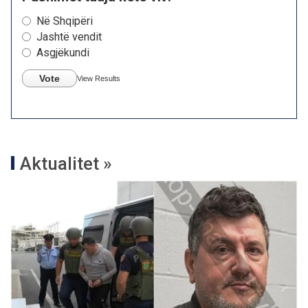
Në Shqipëri
Jashtë vendit
Asgjëkundi
Vote
View Results
Aktualitet »