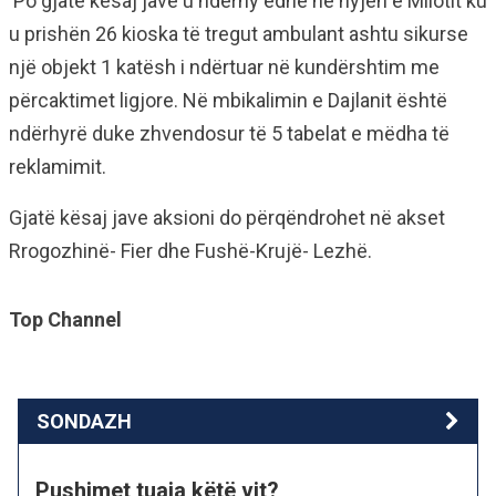
Po gjatë kësaj jave u ndërhy edhe në nyjen e Milotit ku
u prishën 26 kioska të tregut ambulant ashtu sikurse
një objekt 1 katësh i ndërtuar në kundërshtim me
përcaktimet ligjore. Në mbikalimin e Dajlanit është
ndërhyrë duke zhvendosur të 5 tabelat e mëdha të
reklamimit.
Gjatë kësaj jave aksioni do përqëndrohet në akset
Rrogozhinë- Fier dhe Fushë-Krujë- Lezhë.
Top Channel
SONDAZH
Pushimet tuaja këtë vit?