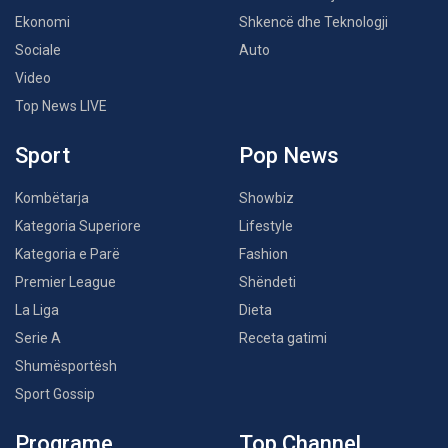
Ekonomi
Shkencë dhe Teknologji
Sociale
Auto
Video
Top News LIVE
Sport
Pop News
Kombëtarja
Showbiz
Kategoria Superiore
Lifestyle
Kategoria e Parë
Fashion
Premier League
Shëndeti
La Liga
Dieta
Serie A
Receta gatimi
Shumësportësh
Sport Gossip
Programe
Top Channel