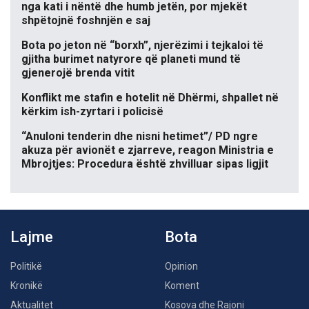
nga kati i nëntë dhe humb jetën, por mjekët
shpëtojnë foshnjën e saj
Bota po jeton në “borxh”, njerëzimi i tejkaloi të
gjitha burimet natyrore që planeti mund të
gjenerojë brenda vitit
Konflikt me stafin e hotelit në Dhërmi, shpallet në
kërkim ish-zyrtari i policisë
“Anuloni tenderin dhe nisni hetimet”/ PD ngre
akuza për avionët e zjarreve, reagon Ministria e
Mbrojtjes: Procedura është zhvilluar sipas ligjit
Lajme
Bota
Politikë
Opinion
Kronikë
Koment
Aktualitet
Kosova dhe Rajoni