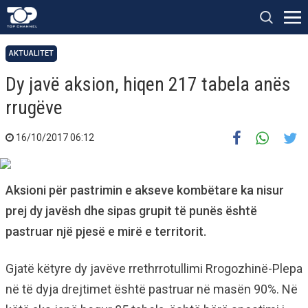
AKTUALITET
Dy javë aksion, hiqen 217 tabela anës
rrugëve
16/10/2017 06:12
Aksioni për pastrimin e akseve kombëtare ka nisur
prej dy javësh dhe sipas grupit të punës është
pastruar një pjesë e mirë e territorit.
Gjatë këtyre dy javëve rrethrrotullimi Rrogozhinë-Plepa
në të dyja drejtimet është pastruar në masën 90%. Në