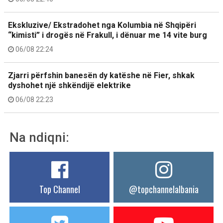
Ekskluzive/ Ekstradohet nga Kolumbia në Shqipëri
“kimisti” i drogës në Frakull, i dënuar me 14 vite burg
06/08 22:24
Zjarri përfshin banesën dy katëshe në Fier, shkak
dyshohet një shkëndijë elektrike
06/08 22:23
Na ndiqni:
Top Channel
@topchannelalbania