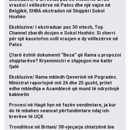
vrasësi i vëllezërve në Patos dhe një vajze në
Belgjikë, SHBA ekstradon në Shqipëri Sokol
Hoxhën
Ekskluzive/ I ekstraduar pas 30 vitesh, Top
Channel zbardh dosjen e Sokol Hoxhës: Si sherri
për një kasetofon solli vrasjen e dy vëllezërve në
Patos
Çfarë është dokumenti “Besa” që Rama u propozoi
shqiptarëve? Kryeministri e shpjegon me katër
fjalë
Ekskluzive/ Rama mbledh Qeverinë në Pogradec.
Ministrat raportojnë më 24 dhe 25 gusht, pritet
edhe mbledhja e Asamblesë që mund të ndryshojë
kabinetin
Procesi në Hagë hyn në fazën vendimtare, ja kur
do të mbahen seancat përfundimtare ndaj ish-
krerëve të UÇK
Tronditëse në Britani/ 38-vjeçarja shtatzënë bie