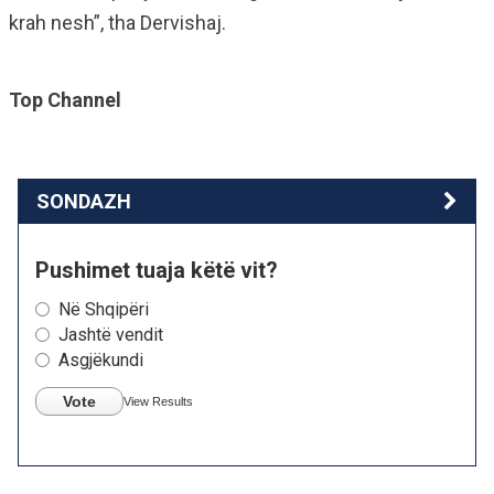
krah nesh”, tha Dervishaj.
Top Channel
SONDAZH
Pushimet tuaja këtë vit?
Në Shqipëri
Jashtë vendit
Asgjëkundi
Vote
View Results