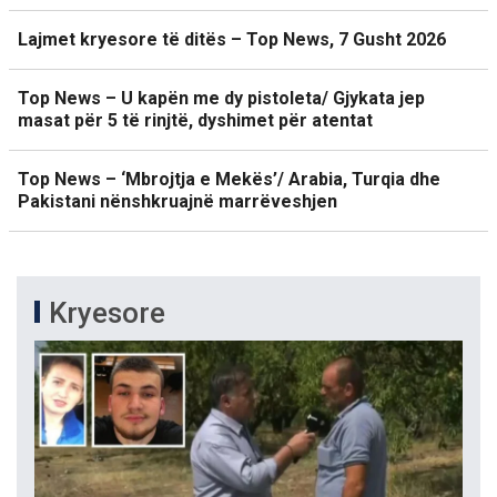
Lajmet kryesore të ditës – Top News, 7 Gusht 2026
Top News – U kapën me dy pistoleta/ Gjykata jep
masat për 5 të rinjtë, dyshimet për atentat
Top News – ‘Mbrojtja e Mekës’/ Arabia, Turqia dhe
Pakistani nënshkruajnë marrëveshjen
Kryesore