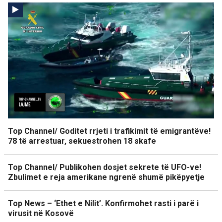
Top Channel/ Goditet rrjeti i trafikimit të emigrantëve!
78 të arrestuar, sekuestrohen 18 skafe
Top Channel/ Publikohen dosjet sekrete të UFO-ve!
Zbulimet e reja amerikane ngrenë shumë pikëpyetje
Top News – ‘Ethet e Nilit’. Konfirmohet rasti i parë i
virusit në Kosovë