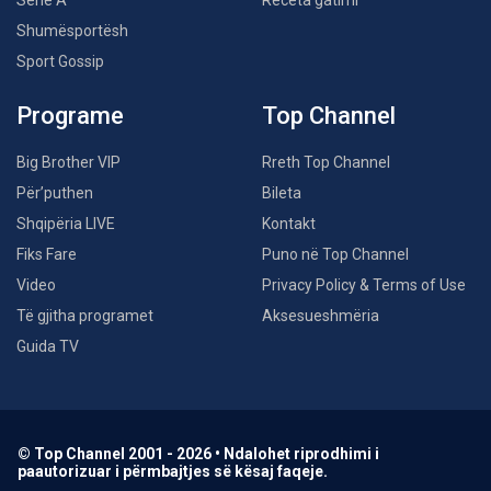
Serie A
Receta gatimi
Shumësportësh
Sport Gossip
Programe
Top Channel
Big Brother VIP
Rreth Top Channel
Për’puthen
Bileta
Shqipëria LIVE
Kontakt
Fiks Fare
Puno në Top Channel
Video
Privacy Policy & Terms of Use
Të gjitha programet
Aksesueshmëria
Guida TV
© Top Channel 2001 - 2026 • Ndalohet riprodhimi i
paautorizuar i përmbajtjes së kësaj faqeje.