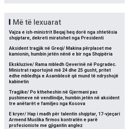
Më të lexuarat
Vajza e ish-ministrit Beqaj heq dorë nga shtetësia
shqiptare, dekreti miratohet nga Presidenti
Aksident tragjik në Greqi/ Makina përplaset me
kamionin, humbin jetën nënë e bir nga Shqipëria
Ekskluzive/ Rama mbledh Qeverinë në Pogradec.
Ministrat raportojnë më 24 dhe 25 gusht, pritet
edhe mbledhja e Asamblesë që mund të ndryshojë
kabinetin
Tragjike/ Po ktheheshin në Gjermani pas
pushimeve në vendlindje, humbin jetën në aksident
tre anëtarët e familjes nga Kosova
E kryer/ Hap i madh për talentin shqiptar, 17-vjeçari
Armend Muslika firmos kontratën e parë
profesioniste me gjigantin anglez