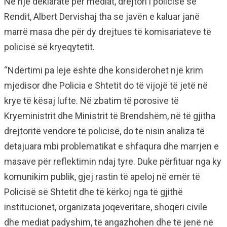
Në një deklaratë për mediat, drejtori i policisë së
Rendit, Albert Dervishaj tha se javën e kaluar janë
marrë masa dhe për dy drejtues të komisariateve të
policisë së kryeqytetit.
“Ndërtimi pa leje është dhe konsiderohet një krim
mjedisor dhe Policia e Shtetit do të vijojë të jetë në
krye të kësaj lufte. Në zbatim të porosive të
Kryeministrit dhe Ministrit të Brendshëm, në të gjitha
drejtoritë vendore të policisë, do të nisin analiza të
detajuara mbi problematikat e shfaqura dhe marrjen e
masave për reflektimin ndaj tyre. Duke përfituar nga ky
komunikim publik, gjej rastin të apeloj në emër të
Policisë së Shtetit dhe të kërkoj nga të gjithë
institucionet, organizata joqeveritare, shoqëri civile
dhe mediat padyshim, të angazhohen dhe të jenë në