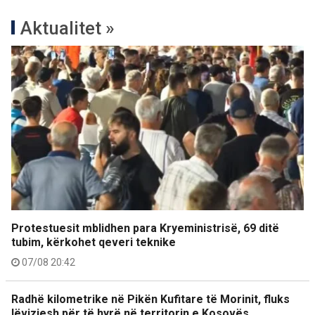
Aktualitet »
Protestuesit mblidhen para Kryeministrisë, 69 ditë
tubim, kërkohet qeveri teknike
07/08 20:42
Radhë kilometrike në Pikën Kufitare të Morinit, fluks
lëvizjesh për të hyrë në territorin e Kosovës