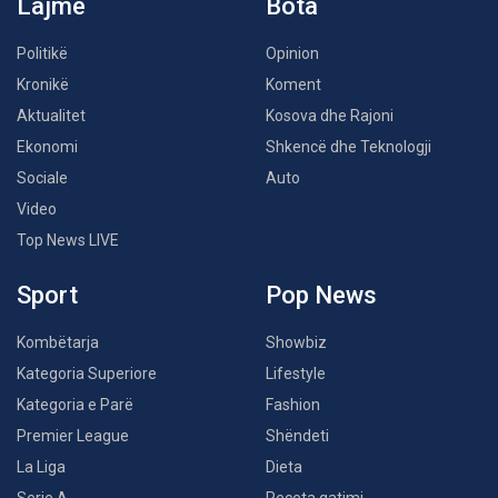
Lajme
Bota
Politikë
Opinion
Kronikë
Koment
Aktualitet
Kosova dhe Rajoni
Ekonomi
Shkencë dhe Teknologji
Sociale
Auto
Video
Top News LIVE
Sport
Pop News
Kombëtarja
Showbiz
Kategoria Superiore
Lifestyle
Kategoria e Parë
Fashion
Premier League
Shëndeti
La Liga
Dieta