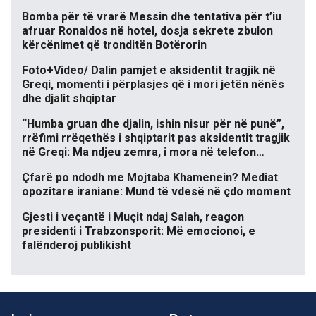
Bomba për të vrarë Messin dhe tentativa për t’iu
afruar Ronaldos në hotel, dosja sekrete zbulon
kërcënimet që tronditën Botërorin
Foto+Video/ Dalin pamjet e aksidentit tragjik në
Greqi, momenti i përplasjes që i mori jetën nënës
dhe djalit shqiptar
“Humba gruan dhe djalin, ishin nisur për në punë”,
rrëfimi rrëqethës i shqiptarit pas aksidentit tragjik
në Greqi: Ma ndjeu zemra, i mora në telefon…
Çfarë po ndodh me Mojtaba Khamenein? Mediat
opozitare iraniane: Mund të vdesë në çdo moment
Gjesti i veçantë i Muçit ndaj Salah, reagon
presidenti i Trabzonsporit: Më emocionoi, e
falënderoj publikisht