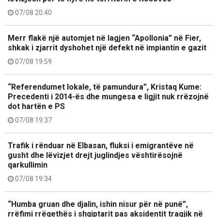
07/08 20:40
Merr flakë një automjet në lagjen “Apollonia” në Fier,
shkak i zjarrit dyshohet një defekt në impiantin e gazit
07/08 19:59
“Referendumet lokale, të pamundura”, Kristaq Kume:
Precedenti i 2014-ës dhe mungesa e ligjit nuk rrëzojnë
dot hartën e PS
07/08 19:37
Trafik i rënduar në Elbasan, fluksi i emigrantëve në
gusht dhe lëvizjet drejt juglindjes vështirësojnë
qarkullimin
07/08 19:34
“Humba gruan dhe djalin, ishin nisur për në punë”,
rrëfimi rrëqethës i shqiptarit pas aksidentit tragjik në