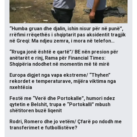
“Humba gruan dhe djalin, ishin nisur për në punë”,
rrëfimi rrëqethës i shqiptarit pas aksidentit tragjik
në Greqi: Ma ndjeu zemra, i mora në telefon…
“Rruga jonë është e qartë”/ BE nën presion për
anëtarët e rinj, Rama për Financial Times:
Shqipëria ndodhet në momentin më të mirë
Europa digjet nga vapa ekstreme/ “Thyhen”
rekordet e temperaturave, mijëra viktima nga
nxehtësia
Festë me “Verë dhe Portokalle”, humori ndez
qytetin e Belshit, trupa e “Portokalli” mbush
shëtitoren buzë liqenit
Rodri, Romero dhe jo vetëm/ Çfarë po ndodh me
transferimet e futbollistëve?