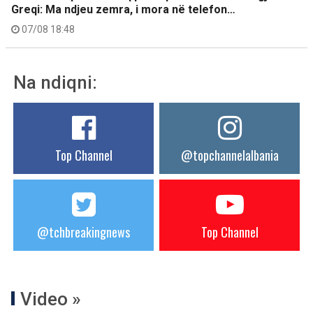
Greqi: Ma ndjeu zemra, i mora në telefon…
07/08 18:48
Na ndiqni:
Top Channel
@topchannelalbania
@tchbreakingnews
Top Channel
Video »