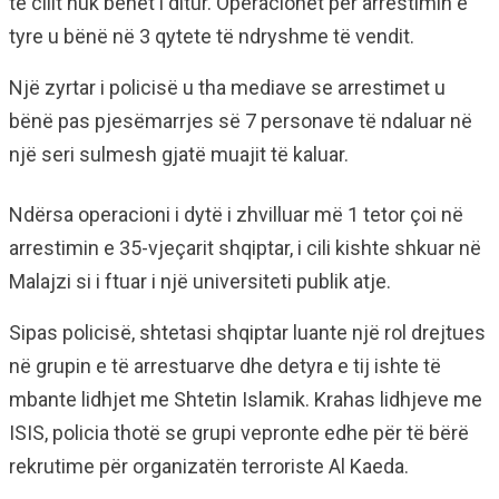
të cilit nuk bëhet i ditur. Operacionet për arrestimin e
tyre u bënë në 3 qytete të ndryshme të vendit.
Një zyrtar i policisë u tha mediave se arrestimet u
bënë pas pjesëmarrjes së 7 personave të ndaluar në
një seri sulmesh gjatë muajit të kaluar.
Ndërsa operacioni i dytë i zhvilluar më 1 tetor çoi në
arrestimin e 35-vjeçarit shqiptar, i cili kishte shkuar në
Malajzi si i ftuar i një universiteti publik atje.
Sipas policisë, shtetasi shqiptar luante një rol drejtues
në grupin e të arrestuarve dhe detyra e tij ishte të
mbante lidhjet me Shtetin Islamik. Krahas lidhjeve me
ISIS, policia thotë se grupi vepronte edhe për të bërë
rekrutime për organizatën terroriste Al Kaeda.