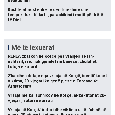
evakuohen
Kushte atmosferike të qëndrueshme dhe
temperatura të larta, parashikimi i motit për këtë
të Diel
Më të lexuarat
RENEA zbarkon në Korçë pas vrasjes së ish-
ushtarit, i riu nuk gjendet në banesë, zbulohet
fotoja e autorit
Zbardhen detaje nga vrasja në Korçë, identifikohet
viktima, 20-vjeçari ka qenë pjesë e Forcave të
Armatosura
Vrasje me kallashnikov në Korçë, ekzekutohet 20-
vjeçari, autori në arrati
Vrasja në Korçë/ Autori dhe viktima u përfshinë në
sherr, 20-vjeçarit i gjendet thika në dorë