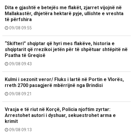
Dita e gjashtë e betejës me flakët, zjarret vijojnë në
Mallakastër, dhjetëra hektarë pyje, ullishte e vreshta
të përfshira
09/08 09:55
“Skifteri” shqiptar që hyri mes flakëve, historia e
shqiptarit që rrezikoi jetën për të shpëtuar shtëpitë në
Psatha të Greqisë
09/08 09:43
Kulmi i sezonit veror/ Fluks i lartë në Portin e Vlorës,
rreth 2700 pasagjerë mbërrijnë nga Brindisi
09/08 09:21
Vrasja e të riut në Korçë, Policia njoftim zyrtar:
Arrestohet autori i dyshuar, sekuestrohet arma e
krimit
09/08 09:13