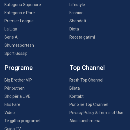
Kategoria Superiore
Lifestyle
Kategoria e Parë
Fashion
Premier League
Shëndeti
La Liga
Dieta
Serie A
Receta gatimi
Shumësportësh
Sport Gossip
Programe
Top Channel
Big Brother VIP
Rreth Top Channel
Për’puthen
Bileta
Shqipëria LIVE
Kontakt
Fiks Fare
Puno në Top Channel
Video
Privacy Policy & Terms of Use
Të gjitha programet
Aksesueshmëria
Guida TV