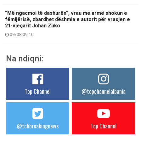
“Më ngacmoi të dashurën”, vrau me armë shokun e
fëmijërisë, zbardhet dëshmia e autorit për vrasjen e
21-vjeçarit Johan Zuko
09/08 09:10
Na ndiqni:
Top Channel
@topchannelalbania
@tchbreakingnews
Top Channel