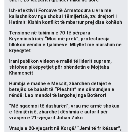
Ish-efektivi i Forcave të Armatosura u vra me
kallashnikov nga shoku i fëmijërisë, zv. drejtori i
Hetimit: Kishin konflikt të mbartur prej disa kohësh
Tensione në tubimin e 70-të përpara
Kryeministrisë/ “Mos më prek”, protestuesja
bllokon vendin e fjalimeve. Mbyllet me marshim në
kryeqytet
Irani publikon videon e rrallë të liderit suprem,
shtohen pikëpyetjet për shëndetin e Mojtaba
Khameneit
Humbja e madhe e Messit, zbardhen detajet e
betejës së babait të “Pleshtit” me sëmundjen e
rëndë: Leo mendoi të largohej nga Botërori
“Më ngacmoi të dashurën”, vrau me armë shokun
e fëmijërisë, zbardhet dëshmia e autorit për
vrasjen e 21-vjeçarit Johan Zuko
Vrasja e 20-vjeçarit në Korçë/ “Jemi të frikësuar”,