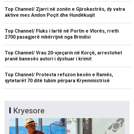
Top Channel/ Zjarri në zonën e Gjirokastrës, dy vatra
aktive mes Andon Poçit dhe Hundëkuqit
Top Channel/ Fluks i lartë në Portin e Vlorës, rreth
2700 pasagjerë mbërrijnë nga Brindisi
Top Channel/ Vrau 20-vjeçarin në Korçë, arrestohet
pranë banesës autori i dyshuar i krimit
Top Channel/ Protesta refuzon besën e Ramës,
qytetarët 70 ditë tubim përpara Kryeministrisë
Kryesore