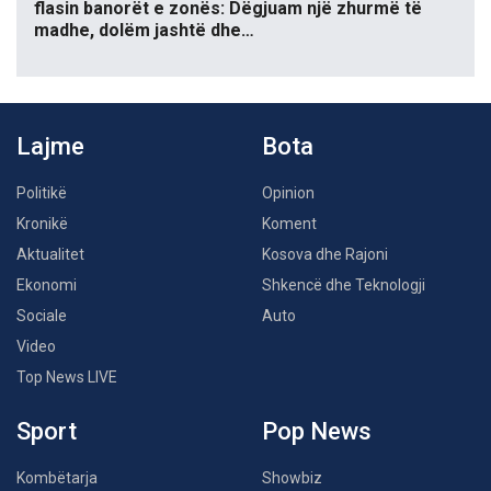
flasin banorët e zonës: Dëgjuam një zhurmë të
madhe, dolëm jashtë dhe…
Lajme
Bota
Politikë
Opinion
Kronikë
Koment
Aktualitet
Kosova dhe Rajoni
Ekonomi
Shkencë dhe Teknologji
Sociale
Auto
Video
Top News LIVE
Sport
Pop News
Kombëtarja
Showbiz