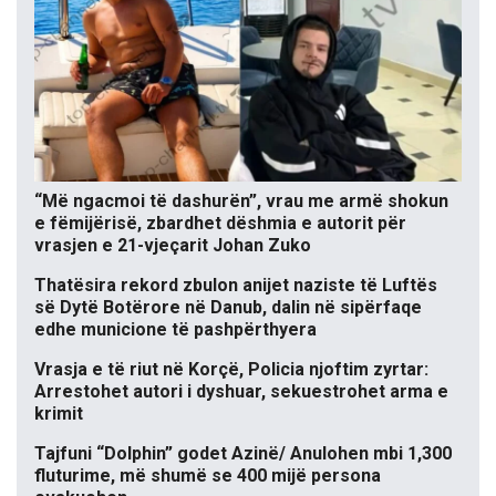
“Më ngacmoi të dashurën”, vrau me armë shokun
e fëmijërisë, zbardhet dëshmia e autorit për
vrasjen e 21-vjeçarit Johan Zuko
Thatësira rekord zbulon anijet naziste të Luftës
së Dytë Botërore në Danub, dalin në sipërfaqe
edhe municione të pashpërthyera
Vrasja e të riut në Korçë, Policia njoftim zyrtar:
Arrestohet autori i dyshuar, sekuestrohet arma e
krimit
Tajfuni “Dolphin” godet Azinë/ Anulohen mbi 1,300
fluturime, më shumë se 400 mijë persona