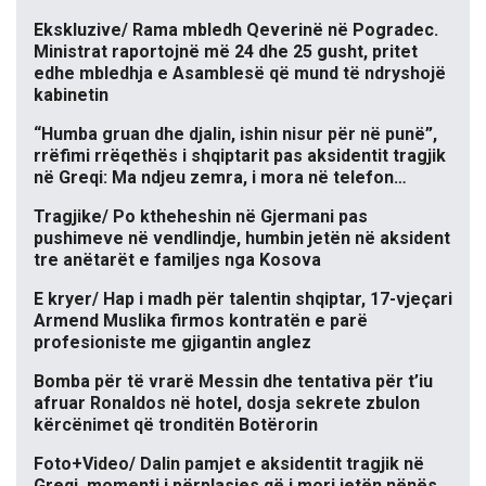
Ekskluzive/ Rama mbledh Qeverinë në Pogradec.
Ministrat raportojnë më 24 dhe 25 gusht, pritet
edhe mbledhja e Asamblesë që mund të ndryshojë
kabinetin
“Humba gruan dhe djalin, ishin nisur për në punë”,
rrëfimi rrëqethës i shqiptarit pas aksidentit tragjik
në Greqi: Ma ndjeu zemra, i mora në telefon…
Tragjike/ Po ktheheshin në Gjermani pas
pushimeve në vendlindje, humbin jetën në aksident
tre anëtarët e familjes nga Kosova
E kryer/ Hap i madh për talentin shqiptar, 17-vjeçari
Armend Muslika firmos kontratën e parë
profesioniste me gjigantin anglez
Bomba për të vrarë Messin dhe tentativa për t’iu
afruar Ronaldos në hotel, dosja sekrete zbulon
kërcënimet që tronditën Botërorin
Foto+Video/ Dalin pamjet e aksidentit tragjik në
Greqi, momenti i përplasjes që i mori jetën nënës