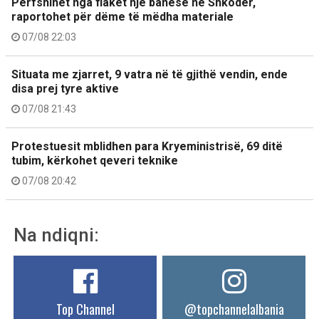
Përfshihet nga flakët një banesë në Shkodër,
raportohet për dëme të mëdha materiale
07/08 22:03
Situata me zjarret, 9 vatra në të gjithë vendin, ende
disa prej tyre aktive
07/08 21:43
Protestuesit mblidhen para Kryeministrisë, 69 ditë
tubim, kërkohet qeveri teknike
07/08 20:42
Na ndiqni:
Top Channel
@topchannelalbania