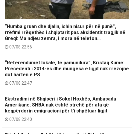
“Humba gruan dhe djalin, ishin nisur për në punë”,
rrëfimi rrëqethës i shqiptarit pas aksidentit tragjik në
Greqi: Ma ndjeu zemra, i mora në telefon…
07/08 22:56
“Referendumet lokale, të pamundura”, Kristaq Kume:
Precedenti i 2014-ës dhe mungesa e ligjit nuk rrëzojnë
dot hartën e PS
07/08 22:47
Ekstradimi në Shqipëri i Sokol Hoxhës, Ambasada
Amerikane: SHBA nuk është strehë për ata që
keqpërdorin emigracioni për t’i shpëtuar ligjit
07/08 22:40