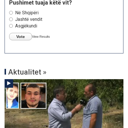
Pushimet tuaja këtë vit?
Në Shqipëri
Jashtë vendit
Asgjëkundi
Vote
View Results
Aktualitet »