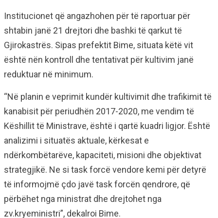
Institucionet që angazhohen për të raportuar për
shtabin janë 21 drejtori dhe bashki të qarkut të
Gjirokastrës. Sipas prefektit Bime, situata këtë vit
është nën kontroll dhe tentativat për kultivim janë
reduktuar në minimum.
“Në planin e veprimit kundër kultivimit dhe trafikimit të
kanabisit për periudhën 2017-2020, me vendim të
Këshillit të Ministrave, është i qartë kuadri ligjor. Është
analizimi i situatës aktuale, kërkesat e
ndërkombëtarëve, kapaciteti, misioni dhe objektivat
strategjikë. Ne si task forcë vendore kemi për detyrë
të informojmë çdo javë task forcën qendrore, që
përbëhet nga ministrat dhe drejtohet nga
zv.kryeministri”, dekalroi Bime.