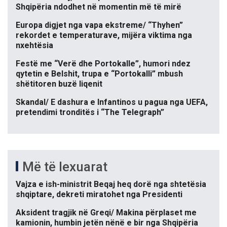
Shqipëria ndodhet në momentin më të mirë
Europa digjet nga vapa ekstreme/ “Thyhen”
rekordet e temperaturave, mijëra viktima nga
nxehtësia
Festë me “Verë dhe Portokalle”, humori ndez
qytetin e Belshit, trupa e “Portokalli” mbush
shëtitoren buzë liqenit
Skandal/ E dashura e Infantinos u pagua nga UEFA,
pretendimi tronditës i “The Telegraph”
Më të lexuarat
Vajza e ish-ministrit Beqaj heq dorë nga shtetësia
shqiptare, dekreti miratohet nga Presidenti
Aksident tragjik në Greqi/ Makina përplaset me
kamionin, humbin jetën nënë e bir nga Shqipëria