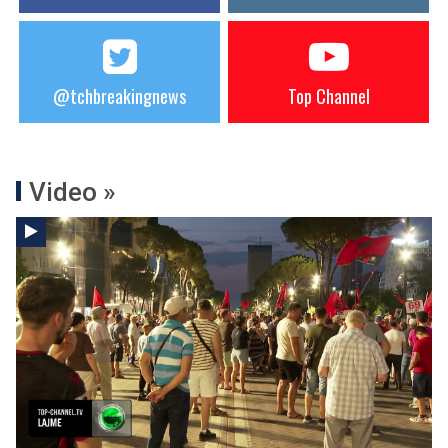
@tchbreakingnews
Top Channel
Video »