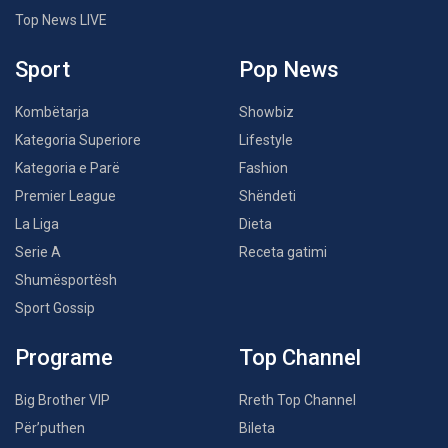
Top News LIVE
Sport
Pop News
Kombëtarja
Showbiz
Kategoria Superiore
Lifestyle
Kategoria e Parë
Fashion
Premier League
Shëndeti
La Liga
Dieta
Serie A
Receta gatimi
Shumësportësh
Sport Gossip
Programe
Top Channel
Big Brother VIP
Rreth Top Channel
Për’puthen
Bileta