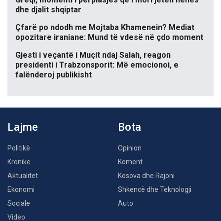
dhe djalit shqiptar
Çfarë po ndodh me Mojtaba Khamenein? Mediat
opozitare iraniane: Mund të vdesë në çdo moment
Gjesti i veçantë i Muçit ndaj Salah, reagon
presidenti i Trabzonsporit: Më emocionoi, e
falënderoj publikisht
Lajme
Bota
Politikë
Opinion
Kronikë
Koment
Aktualitet
Kosova dhe Rajoni
Ekonomi
Shkencë dhe Teknologji
Sociale
Auto
Video