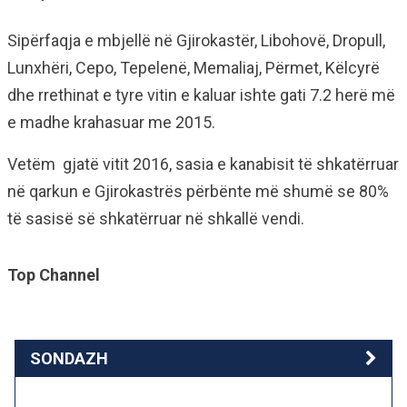
Sipërfaqja e mbjellë në Gjirokastër, Libohovë, Dropull,
Lunxhëri, Cepo, Tepelenë, Memaliaj, Përmet, Këlcyrë
dhe rrethinat e tyre vitin e kaluar ishte gati 7.2 herë më
e madhe krahasuar me 2015.
Vetëm gjatë vitit 2016, sasia e kanabisit të shkatërruar
në qarkun e Gjirokastrës përbënte më shumë se 80%
të sasisë së shkatërruar në shkallë vendi.
Top Channel
SONDAZH