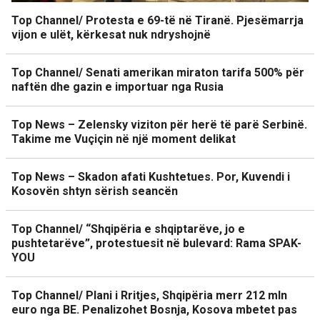
Top Channel/ Protesta e 69-të në Tiranë. Pjesëmarrja
vijon e ulët, kërkesat nuk ndryshojnë
Top Channel/ Senati amerikan miraton tarifa 500% për
naftën dhe gazin e importuar nga Rusia
Top News – Zelensky viziton për herë të parë Serbinë.
Takime me Vuçiçin në një moment delikat
Top News – Skadon afati Kushtetues. Por, Kuvendi i
Kosovën shtyn sërish seancën
Top Channel/ “Shqipëria e shqiptarëve, jo e
pushtetarëve”, protestuesit në bulevard: Rama SPAK-
YOU
Top Channel/ Plani i Rritjes, Shqipëria merr 212 mln
euro nga BE. Penalizohet Bosnja, Kosova mbetet pas