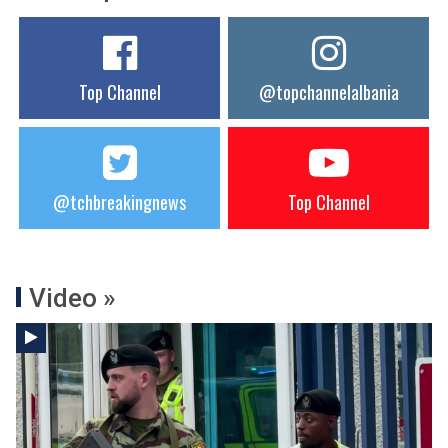
Top Channel
@topchannelalbania
@tchbreakingnews
Top Channel
Video »