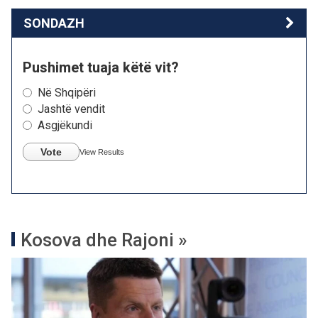
SONDAZH
Pushimet tuaja këtë vit?
Në Shqipëri
Jashtë vendit
Asgjëkundi
Vote
View Results
Kosova dhe Rajoni »