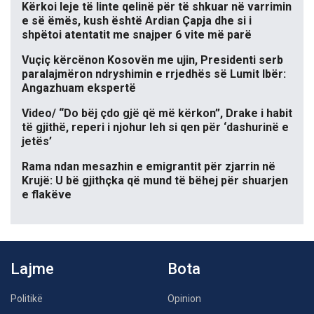
Kërkoi leje të linte qelinë për të shkuar në varrimin
e së ëmës, kush është Ardian Çapja dhe si i
shpëtoi atentatit me snajper 6 vite më parë
Vuçiç kërcënon Kosovën me ujin, Presidenti serb
paralajmëron ndryshimin e rrjedhës së Lumit Ibër:
Angazhuam ekspertë
Video/ “Do bëj çdo gjë që më kërkon”, Drake i habit
të gjithë, reperi i njohur leh si qen për ‘dashurinë e
jetës’
Rama ndan mesazhin e emigrantit për zjarrin në
Krujë: U bë gjithçka që mund të bëhej për shuarjen
e flakëve
Lajme
Bota
Politikë
Opinion