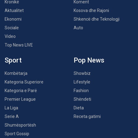
Kronikë
Koment
Aktualitet
Kosova dhe Rajoni
Ekonomi
Shkencë dhe Teknologji
Sociale
Auto
Video
Top News LIVE
Sport
Pop News
Kombëtarja
Showbiz
Kategoria Superiore
Lifestyle
Kategoria e Parë
Fashion
Premier League
Shëndeti
La Liga
Dieta
Serie A
Receta gatimi
Shumësportësh
Sport Gossip