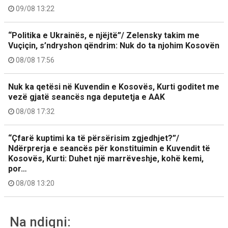
09/08 13:22
“Politika e Ukrainës, e njëjtë”/ Zelensky takim me
Vuçiçin, s’ndryshon qëndrim: Nuk do ta njohim Kosovën
08/08 17:56
Nuk ka qetësi në Kuvendin e Kosovës, Kurti goditet me
vezë gjatë seancës nga deputetja e AAK
08/08 17:32
“Çfarë kuptimi ka të përsërisim zgjedhjet?”/
Ndërprerja e seancës për konstituimin e Kuvendit të
Kosovës, Kurti: Duhet një marrëveshje, kohë kemi,
por…
08/08 13:20
Na ndiqni: