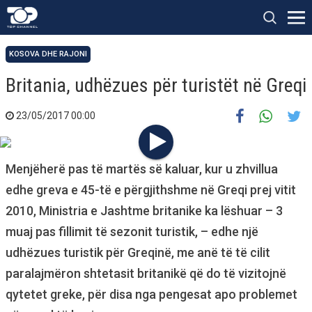
KOSOVA DHE RAJONI
Britania, udhëzues për turistët në Greqi
23/05/2017 00:00
Menjëherë pas të martës së kaluar, kur u zhvillua
edhe greva e 45-të e përgjithshme në Greqi prej vitit
2010, Ministria e Jashtme britanike ka lëshuar – 3
muaj pas fillimit të sezonit turistik, – edhe një
udhëzues turistik për Greqinë, me anë të të cilit
paralajmëron shtetasit britanikë që do të vizitojnë
qytetet greke, për disa nga pengesat apo problemet