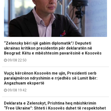
“Zelensky bëri një gabim diplomatik”/ Deputeti
ukrainas kritikon presidentin për deklaratën në
Beograd: Këtu e mbështesim pavarësinë e Kosovës
09/08 22:50
Vuçiç kërcënon Kosovën me ujin, Presidenti serb
paralajmëron ndryshimin e rrjedhës së Lumit Ibër:
Angazhuam ekspertë
09/08 19:42
Deklarata e Zelenskyt, Prishtina heq mbishkrimin
“Free Ukraine”: Shteti i Kosovës duhet të respektohet