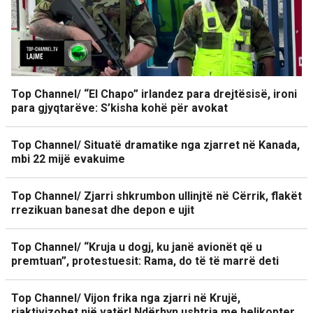
Top Channel/ “El Chapo” irlandez para drejtësisë, ironi
para gjyqtarëve: S’kisha kohë për avokat
Top Channel/ Situatë dramatike nga zjarret në Kanada,
mbi 22 mijë evakuime
Top Channel/ Zjarri shkrumbon ullinjtë në Cërrik, flakët
rrezikuan banesat dhe depon e ujit
Top Channel/ “Kruja u dogj, ku janë avionët që u
premtuan”, protestuesit: Rama, do të të marrë deti
Top Channel/ Vijon frika nga zjarri në Krujë,
riaktivizohet një vatër! Ndërhyn ushtria me helikopter