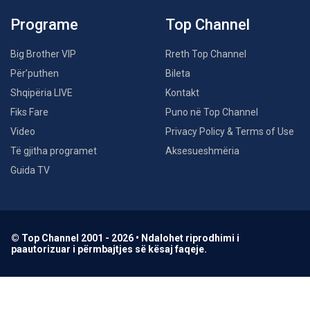
Programe
Top Channel
Big Brother VIP
Rreth Top Channel
Për’puthen
Bileta
Shqipëria LIVE
Kontakt
Fiks Fare
Puno në Top Channel
Video
Privacy Policy & Terms of Use
Të gjitha programet
Aksesueshmëria
Guida TV
© Top Channel 2001 - 2026 • Ndalohet riprodhimi i
paautorizuar i përmbajtjes së kësaj faqeje.