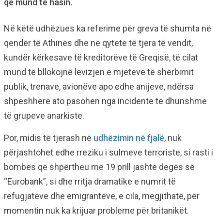
që mund të hasin.
Në këtë udhëzues ka referime për greva të shumta në
qendër të Athinës dhe në qytete të tjera të vendit,
kundër kërkesave të kreditorëve të Greqisë, të cilat
mund të bllokojnë lëvizjen e mjeteve të shërbimit
publik, trenave, avionëve apo edhe anijeve, ndërsa
shpeshherë ato pasohen nga incidente të dhunshme
të grupeve anarkiste.
Por, midis të tjerash në
udhëzimin në fjalë
, nuk
përjashtohet edhe rreziku i sulmeve terroriste, si rasti i
bombës që shpërtheu më 19 prill jashtë degës së
“Eurobank”, si dhe rritja dramatike e numrit të
refugjatëve dhe emigrantëve, e cila, megjithatë, për
momentin nuk ka krijuar probleme për britanikët.