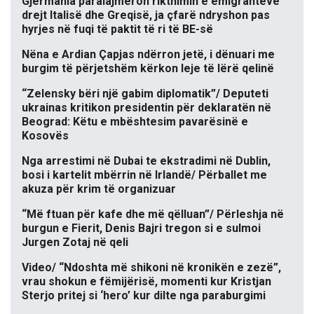
Gjermania paralajmëron rikthimin e emigrantëve
drejt Italisë dhe Greqisë, ja çfarë ndryshon pas
hyrjes në fuqi të paktit të ri të BE-së
Nëna e Ardian Çapjas ndërron jetë, i dënuari me
burgim të përjetshëm kërkon leje të lërë qelinë
“Zelensky bëri një gabim diplomatik”/ Deputeti
ukrainas kritikon presidentin për deklaratën në
Beograd: Këtu e mbështesim pavarësinë e
Kosovës
Nga arrestimi në Dubai te ekstradimi në Dublin,
bosi i kartelit mbërrin në Irlandë/ Përballet me
akuza për krim të organizuar
“Më ftuan për kafe dhe më qëlluan”/ Përleshja në
burgun e Fierit, Denis Bajri tregon si e sulmoi
Jurgen Zotaj në qeli
Video/ “Ndoshta më shikoni në kronikën e zezë”,
vrau shokun e fëmijërisë, momenti kur Kristjan
Sterjo pritej si ‘hero’ kur dilte nga paraburgimi