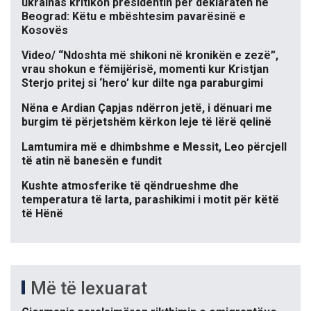
ukrainas kritikon presidentin për deklaratën në
Beograd: Këtu e mbështesim pavarësinë e
Kosovës
Video/ “Ndoshta më shikoni në kronikën e zezë”,
vrau shokun e fëmijërisë, momenti kur Kristjan
Sterjo pritej si ‘hero’ kur dilte nga paraburgimi
Nëna e Ardian Çapjas ndërron jetë, i dënuari me
burgim të përjetshëm kërkon leje të lërë qelinë
Lamtumira më e dhimbshme e Messit, Leo përcjell
të atin në banesën e fundit
Kushte atmosferike të qëndrueshme dhe
temperatura të larta, parashikimi i motit për këtë
të Hënë
Më të lexuarat