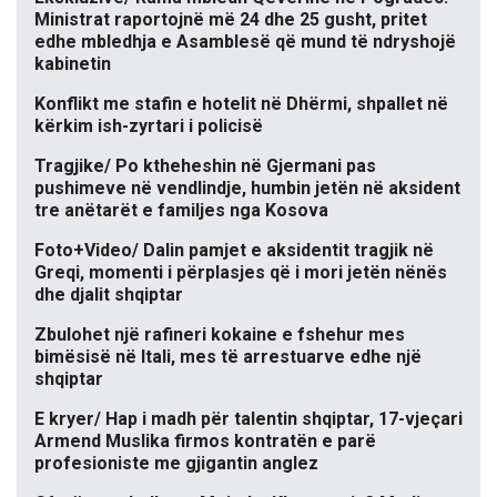
Ministrat raportojnë më 24 dhe 25 gusht, pritet
edhe mbledhja e Asamblesë që mund të ndryshojë
kabinetin
Konflikt me stafin e hotelit në Dhërmi, shpallet në
kërkim ish-zyrtari i policisë
Tragjike/ Po ktheheshin në Gjermani pas
pushimeve në vendlindje, humbin jetën në aksident
tre anëtarët e familjes nga Kosova
Foto+Video/ Dalin pamjet e aksidentit tragjik në
Greqi, momenti i përplasjes që i mori jetën nënës
dhe djalit shqiptar
Zbulohet një rafineri kokaine e fshehur mes
bimësisë në Itali, mes të arrestuarve edhe një
shqiptar
E kryer/ Hap i madh për talentin shqiptar, 17-vjeçari
Armend Muslika firmos kontratën e parë
profesioniste me gjigantin anglez