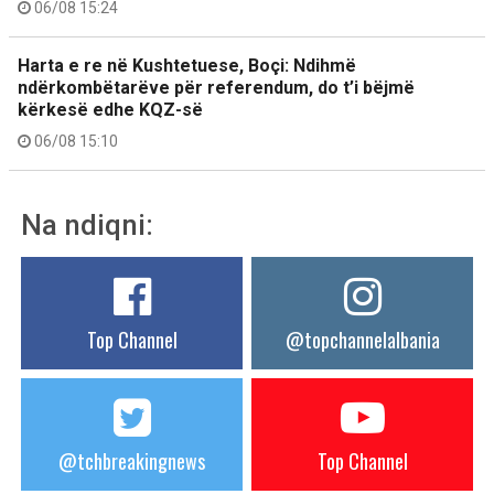
06/08 15:24
Harta e re në Kushtetuese, Boçi: Ndihmë
ndërkombëtarëve për referendum, do t’i bëjmë
kërkesë edhe KQZ-së
06/08 15:10
Na ndiqni:
Top Channel
@topchannelalbania
@tchbreakingnews
Top Channel