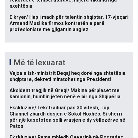
nxehtësia
E kryer/ Hap i madh për talentin shqiptar, 17-vjeçari
Armend Muslika firmos kontratën e parë
profesioniste me gjigantin anglez
Më të lexuarat
Vajza e ish-ministrit Beqaj heq dorë nga shtetësia
shqiptare, dekreti miratohet nga Presidenti
Aksident tragjik në Greqi/ Makina përplaset me
kamionin, humbin jetën nënë e bir nga Shqipëria
Ekskluzive/ I ekstraduar pas 30 vitesh, Top
Channel zbardh dosjen e Sokol Hoxhës: Si sherri
për një kasetofon solli vrasjen e dy vëllezërve në
Patos
Ekskluzive/ Rama mbledh Qeverinë në Pogradec.