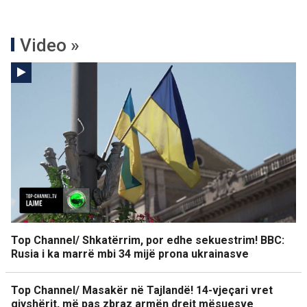
Video »
Top Channel/ Shkatërrim, por edhe sekuestrim! BBC:
Rusia i ka marrë mbi 34 mijë prona ukrainasve
Top Channel/ Masakër në Tajlandë! 14-vjeçari vret
gjyshërit, më pas zbraz armën drejt mësuesve