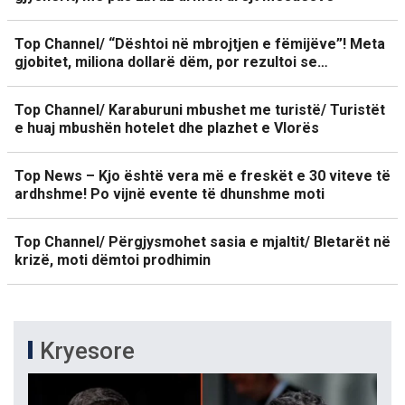
Top Channel/ “Dështoi në mbrojtjen e fëmijëve”! Meta
gjobitet, miliona dollarë dëm, por rezultoi se…
Top Channel/ Karaburuni mbushet me turistë/ Turistët
e huaj mbushën hotelet dhe plazhet e Vlorës
Top News – Kjo është vera më e freskët e 30 viteve të
ardhshme! Po vijnë evente të dhunshme moti
Top Channel/ Përgjysmohet sasia e mjaltit/ Bletarët në
krizë, moti dëmtoi prodhimin
Kryesore