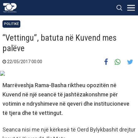
POLITIKË
“Vettingu”, batuta në Kuvend mes
palëve
22/05/2017 00:00
Marrëveshja Rama-Basha riktheu opozitën në
Kuvend në një seancë të jashtëzakonshme për
votimin e ndryshimeve në qeveri dhe institucioneve
të tjera dhe të vettingut.
Seanca nisi me një kërkesë të Oerd Bylykbashit drejtur