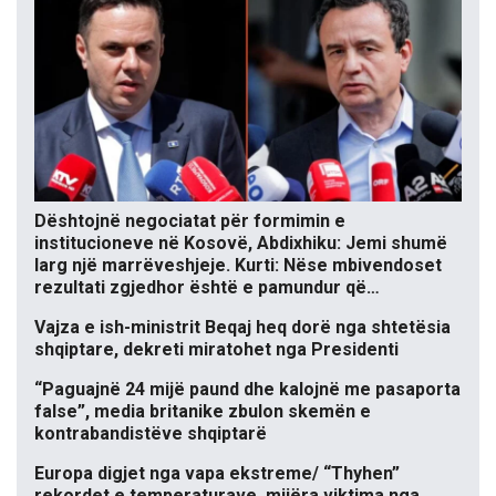
Dështojnë negociatat për formimin e
institucioneve në Kosovë, Abdixhiku: Jemi shumë
larg një marrëveshjeje. Kurti: Nëse mbivendoset
rezultati zgjedhor është e pamundur që…
Vajza e ish-ministrit Beqaj heq dorë nga shtetësia
shqiptare, dekreti miratohet nga Presidenti
“Paguajnë 24 mijë paund dhe kalojnë me pasaporta
false”, media britanike zbulon skemën e
kontrabandistëve shqiptarë
Europa digjet nga vapa ekstreme/ “Thyhen”
rekordet e temperaturave, mijëra viktima nga