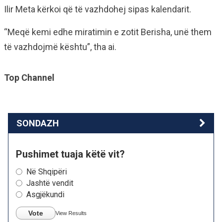
Ilir Meta kërkoi që të vazhdohej sipas kalendarit.
“Meqë kemi edhe miratimin e zotit Berisha, unë them
të vazhdojmë kështu”, tha ai.
Top Channel
SONDAZH
Pushimet tuaja këtë vit?
Në Shqipëri
Jashtë vendit
Asgjëkundi
Vote
View Results