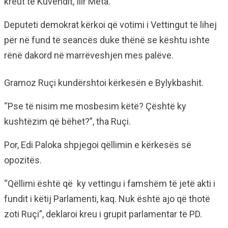
kreut të Kuvendit, Ilir Meta.
Deputeti demokrat kërkoi që votimi i Vettingut të lihej
për në fund të seancës duke thënë se kështu ishte
rënë dakord në marrëveshjen mes palëve.
Gramoz Ruçi kundërshtoi kërkesën e Bylykbashit.
“Pse të nisim me mosbesim këtë? Çështë ky
kushtëzim që bëhet?”, tha Ruçi.
Por, Edi Paloka shpjegoi qëllimin e kërkesës së
opozitës.
“Qëllimi është që ky vettingu i famshëm të jetë akti i
fundit i këtij Parlamenti, kaq. Nuk është ajo që thotë
zoti Ruçi”, deklaroi kreu i grupit parlamentar të PD.