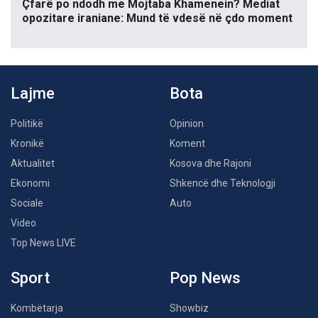
Çfarë po ndodh me Mojtaba Khamenein? Mediat
opozitare iraniane: Mund të vdesë në çdo moment
Lajme
Bota
Politikë
Opinion
Kronikë
Koment
Aktualitet
Kosova dhe Rajoni
Ekonomi
Shkencë dhe Teknologji
Sociale
Auto
Video
Top News LIVE
Sport
Pop News
Kombëtarja
Showbiz