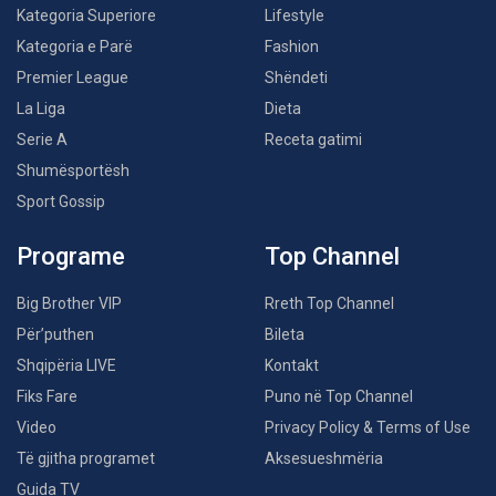
Kategoria Superiore
Lifestyle
Kategoria e Parë
Fashion
Premier League
Shëndeti
La Liga
Dieta
Serie A
Receta gatimi
Shumësportësh
Sport Gossip
Programe
Top Channel
Big Brother VIP
Rreth Top Channel
Për’puthen
Bileta
Shqipëria LIVE
Kontakt
Fiks Fare
Puno në Top Channel
Video
Privacy Policy & Terms of Use
Të gjitha programet
Aksesueshmëria
Guida TV