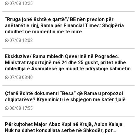
07/08 13:25
“Rruga jonë është e qartë”/ BE nën presion për
anëtarët e rinj, Rama për Financial Times: Shqipëria
ndodhet në momentin më të mirë
07/08 12:02
Ekskluzive/ Rama mbledh Qeverinë në Pogradec.
Ministrat raportojnë më 24 dhe 25 gusht, pritet edhe
mbledhja e Asamblesë që mund të ndryshojë kabinetin
07/08 08:40
Çfarë është dokumenti “Besa” që Rama u propozoi
shqiptarëve? Kryeministri e shpjegon me katër fjalë
06/08 17:55
Përkujtohet Major Abaz Kupi në Krujë, Aulon Kalaja:
Nuk na duhet konsullata serbe në Shkodër, por…