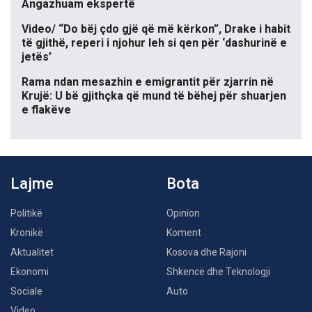
Angazhuam ekspertë
Video/ “Do bëj çdo gjë që më kërkon”, Drake i habit
të gjithë, reperi i njohur leh si qen për ‘dashurinë e
jetës’
Rama ndan mesazhin e emigrantit për zjarrin në
Krujë: U bë gjithçka që mund të bëhej për shuarjen
e flakëve
Lajme
Bota
Politikë
Opinion
Kronikë
Koment
Aktualitet
Kosova dhe Rajoni
Ekonomi
Shkencë dhe Teknologji
Sociale
Auto
Video