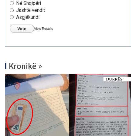
Në Shqipëri
Jashtë vendit
Asgjëkundi
Vote
View Results
Kronikë »