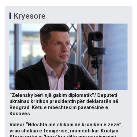
Kryesore
“Zelensky bëri një gabim diplomatik”/ Deputeti
ukrainas kritikon presidentin për deklaratën në
Beograd: Këtu e mbështesim pavarësinë e
Kosovës
Video/ “Ndoshta më shikoni në kronikën e zezë”,
vrau shokun e fëmijërisë, momenti kur Kristjan
Sterjo pritej si ‘hero’ kur dilte nga paraburgimi