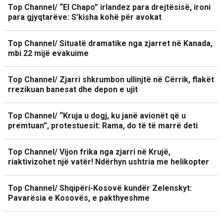
Top Channel/ “El Chapo” irlandez para drejtësisë, ironi
para gjyqtarëve: S’kisha kohë për avokat
Top Channel/ Situatë dramatike nga zjarret në Kanada,
mbi 22 mijë evakuime
Top Channel/ Zjarri shkrumbon ullinjtë në Cërrik, flakët
rrezikuan banesat dhe depon e ujit
Top Channel/ “Kruja u dogj, ku janë avionët që u
premtuan”, protestuesit: Rama, do të të marrë deti
Top Channel/ Vijon frika nga zjarri në Krujë,
riaktivizohet një vatër! Ndërhyn ushtria me helikopter
Top Channel/ Shqipëri-Kosovë kundër Zelenskyt:
Pavarësia e Kosovës, e pakthyeshme