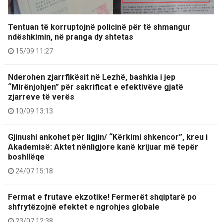
Tentuan të korruptojnë policinë për të shmangur
ndëshkimin, në pranga dy shtetas
15/09 11:27
Nderohen zjarrfikësit në Lezhë, bashkia i jep
“Mirënjohjen” për sakrificat e efektivëve gjatë
zjarreve të verës
10/09 13:13
Gjinushi ankohet për ligjin/ “Kërkimi shkencor”, kreu i
Akademisë: Aktet nënligjore kanë krijuar më tepër
boshllëqe
24/07 15:18
Fermat e frutave ekzotike! Fermerët shqiptarë po
shfrytëzojnë efektet e ngrohjes globale
23/07 12:38