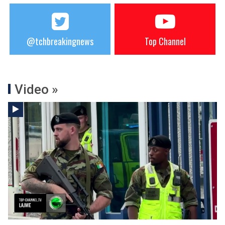
@tchbreakingnews
Top Channel
Video »