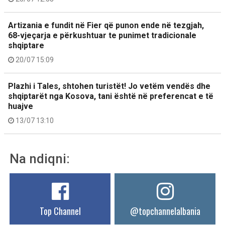
Artizania e fundit në Fier që punon ende në tezgjah,
68-vjeçarja e përkushtuar te punimet tradicionale
shqiptare
20/07 15:09
Plazhi i Tales, shtohen turistët! Jo vetëm vendës dhe
shqiptarët nga Kosova, tani është në preferencat e të
huajve
13/07 13:10
Na ndiqni:
Top Channel
@topchannelalbania