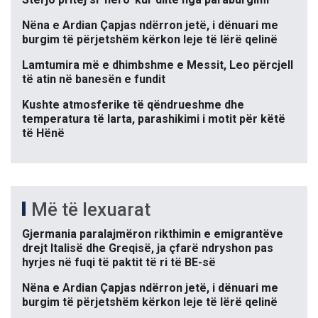
Nëna e Ardian Çapjas ndërron jetë, i dënuari me
burgim të përjetshëm kërkon leje të lërë qelinë
Lamtumira më e dhimbshme e Messit, Leo përcjell
të atin në banesën e fundit
Kushte atmosferike të qëndrueshme dhe
temperatura të larta, parashikimi i motit për këtë
të Hënë
Më të lexuarat
Gjermania paralajmëron rikthimin e emigrantëve
drejt Italisë dhe Greqisë, ja çfarë ndryshon pas
hyrjes në fuqi të paktit të ri të BE-së
Nëna e Ardian Çapjas ndërron jetë, i dënuari me
burgim të përjetshëm kërkon leje të lërë qelinë