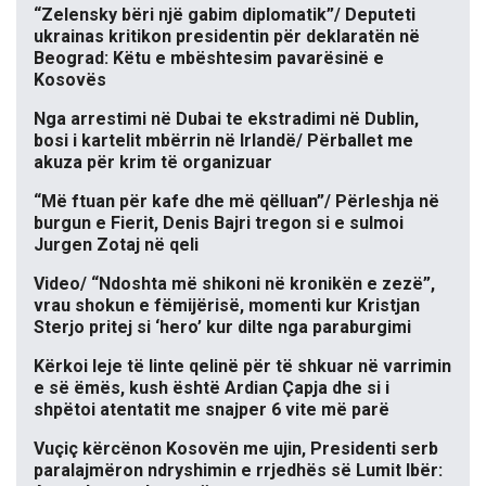
“Zelensky bëri një gabim diplomatik”/ Deputeti
ukrainas kritikon presidentin për deklaratën në
Beograd: Këtu e mbështesim pavarësinë e
Kosovës
Nga arrestimi në Dubai te ekstradimi në Dublin,
bosi i kartelit mbërrin në Irlandë/ Përballet me
akuza për krim të organizuar
“Më ftuan për kafe dhe më qëlluan”/ Përleshja në
burgun e Fierit, Denis Bajri tregon si e sulmoi
Jurgen Zotaj në qeli
Video/ “Ndoshta më shikoni në kronikën e zezë”,
vrau shokun e fëmijërisë, momenti kur Kristjan
Sterjo pritej si ‘hero’ kur dilte nga paraburgimi
Kërkoi leje të linte qelinë për të shkuar në varrimin
e së ëmës, kush është Ardian Çapja dhe si i
shpëtoi atentatit me snajper 6 vite më parë
Vuçiç kërcënon Kosovën me ujin, Presidenti serb
paralajmëron ndryshimin e rrjedhës së Lumit Ibër: