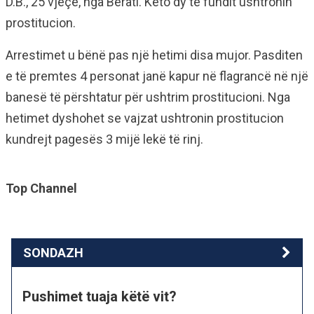
D.B., 25 vjeçe, nga Berati. Këto dy të fundit ushtronin
prostitucion.
Arrestimet u bënë pas një hetimi disa mujor. Pasditen
e të premtes 4 personat janë kapur në flagrancë në një
banesë të përshtatur për ushtrim prostitucioni. Nga
hetimet dyshohet se vajzat ushtronin prostitucion
kundrejt pagesës 3 mijë lekë të rinj.
Top Channel
SONDAZH
Pushimet tuaja këtë vit?