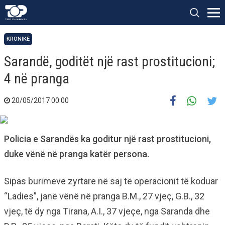
KRONIKË
Sarandë, goditët një rast prostitucioni;
4 në pranga
20/05/2017 00:00
Policia e Sarandës ka goditur një rast prostitucioni,
duke vënë në pranga katër persona.
Sipas burimeve zyrtare në saj të operacionit të koduar
“Ladies”, janë vënë në pranga B.M., 27 vjeç, G.B., 32
vjeç, të dy nga Tirana, A.I., 37 vjeçe, nga Saranda dhe