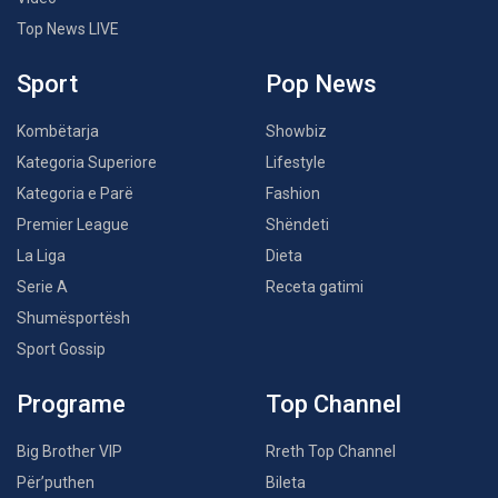
Top News LIVE
Sport
Pop News
Kombëtarja
Showbiz
Kategoria Superiore
Lifestyle
Kategoria e Parë
Fashion
Premier League
Shëndeti
La Liga
Dieta
Serie A
Receta gatimi
Shumësportësh
Sport Gossip
Programe
Top Channel
Big Brother VIP
Rreth Top Channel
Për’puthen
Bileta