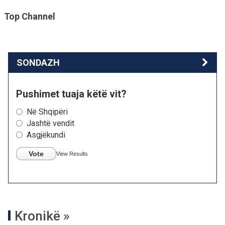
Top Channel
SONDAZH
Pushimet tuaja këtë vit?
Në Shqipëri
Jashtë vendit
Asgjëkundi
Vote
View Results
Kronikë »