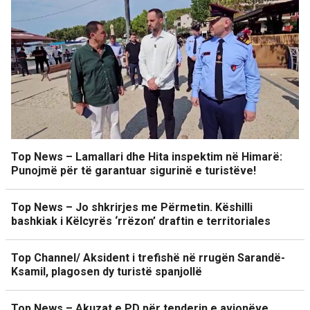
Top News – Lamallari dhe Hita inspektim në Himarë:
Punojmë për të garantuar sigurinë e turistëve!
Top News – Jo shkrirjes me Përmetin. Këshilli
bashkiak i Këlcyrës ‘rrëzon’ draftin e territoriales
Top Channel/ Aksident i trefishë në rrugën Sarandë-
Ksamil, plagosen dy turistë spanjollë
Top News – Akuzat e PD për tenderin e avionëve.