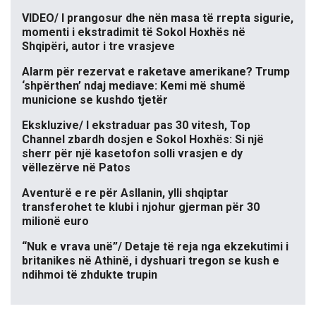
VIDEO/ I prangosur dhe nën masa të rrepta sigurie,
momenti i ekstradimit të Sokol Hoxhës në
Shqipëri, autor i tre vrasjeve
Alarm për rezervat e raketave amerikane? Trump
‘shpërthen’ ndaj mediave: Kemi më shumë
municione se kushdo tjetër
Ekskluzive/ I ekstraduar pas 30 vitesh, Top
Channel zbardh dosjen e Sokol Hoxhës: Si një
sherr për një kasetofon solli vrasjen e dy
vëllezërve në Patos
Aventurë e re për Asllanin, ylli shqiptar
transferohet te klubi i njohur gjerman për 30
milionë euro
“Nuk e vrava unë”/ Detaje të reja nga ekzekutimi i
britanikes në Athinë, i dyshuari tregon se kush e
ndihmoi të zhdukte trupin