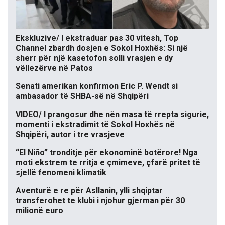
Ekskluzive/ I ekstraduar pas 30 vitesh, Top
Channel zbardh dosjen e Sokol Hoxhës: Si një
sherr për një kasetofon solli vrasjen e dy
vëllezërve në Patos
Senati amerikan konfirmon Eric P. Wendt si
ambasador të SHBA-së në Shqipëri
VIDEO/ I prangosur dhe nën masa të rrepta sigurie,
momenti i ekstradimit të Sokol Hoxhës në
Shqipëri, autor i tre vrasjeve
“El Niño” tronditje për ekonominë botërore! Nga
moti ekstrem te rritja e çmimeve, çfarë pritet të
sjellë fenomeni klimatik
Aventurë e re për Asllanin, ylli shqiptar
transferohet te klubi i njohur gjerman për 30
milionë euro