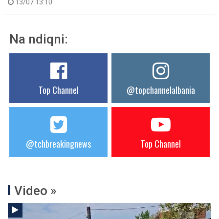
13/07 13:10
Na ndiqni:
Top Channel
@topchannelalbania
@tchbreakingnews
Top Channel
Video »