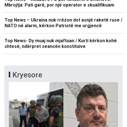
Mbrojtja: Pati garë, por një operator e skualifikuam
Top News – Ukraina nuk rrëzon dot asnjë raketë ruse /
NATO në alarm, kërkon Patriotë me urgjencë
Top News- Dy muaj nuk mjaftuan / Kurti kërkon kohë
shtesë, ndërpret seancën konstituive
Kryesore