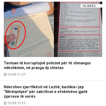
Tentuan të korruptojnë policinë për të shmangur
ndëshkimin, në pranga dy shtetas
15/09 11:27
Nderohen zjarrfikësit në Lezhë, bashkia i jep
“Mirënjohjen” për sakrificat e efektivëve gjatë
zjarreve të verës
10/09 13:13