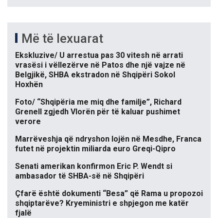
Më të lexuarat
Ekskluzive/ U arrestua pas 30 vitesh në arrati
vrasësi i vëllezërve në Patos dhe një vajze në
Belgjikë, SHBA ekstradon në Shqipëri Sokol
Hoxhën
Foto/ “Shqipëria me miq dhe familje”, Richard
Grenell zgjedh Vlorën për të kaluar pushimet
verore
Marrëveshja që ndryshon lojën në Mesdhe, Franca
futet në projektin miliarda euro Greqi-Qipro
Senati amerikan konfirmon Eric P. Wendt si
ambasador të SHBA-së në Shqipëri
Çfarë është dokumenti “Besa” që Rama u propozoi
shqiptarëve? Kryeministri e shpjegon me katër
fjalë