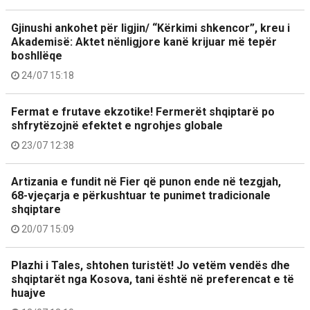
Gjinushi ankohet për ligjin/ “Kërkimi shkencor”, kreu i
Akademisë: Aktet nënligjore kanë krijuar më tepër
boshllëqe
24/07 15:18
Fermat e frutave ekzotike! Fermerët shqiptarë po
shfrytëzojnë efektet e ngrohjes globale
23/07 12:38
Artizania e fundit në Fier që punon ende në tezgjah,
68-vjeçarja e përkushtuar te punimet tradicionale
shqiptare
20/07 15:09
Plazhi i Tales, shtohen turistët! Jo vetëm vendës dhe
shqiptarët nga Kosova, tani është në preferencat e të
huajve