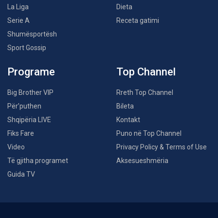
La Liga
Dieta
Serie A
Receta gatimi
Shumësportësh
Sport Gossip
Programe
Top Channel
Big Brother VIP
Rreth Top Channel
Për’puthen
Bileta
Shqipëria LIVE
Kontakt
Fiks Fare
Puno në Top Channel
Video
Privacy Policy & Terms of Use
Të gjitha programet
Aksesueshmëria
Guida TV