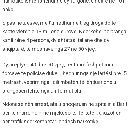
narkotike ishte fshehur në dy furgonë, e ndarë në 101
pako.
Sipas hetuesve, me t’u hedhur në treg droga do të
kapte vlerën e 13 milionë eurove. Ndërkohë, në pranga
kanë rënë 4 persona, dy shtetas italianë dhe dy
shqiptarë, të moshave nga 27 në 50 vjeç.
Dy prej tyre, 40 dhe 50 vjeç, tentuan t’i shpëtonin
forcave të policisë duke u hedhur nga një lartësi prej 5
metrash, veprim nga i cili mbetën të lënduar dhe u
prangosën lehtë nga uniformat blu.
Ndonëse nën arrest, ata u shoqëruan në spitalin e Barit
për të marrë ndihmë mjekësore. Të katërt akuzohen
për trafik ndërkombëtar lëndësh narkotike.