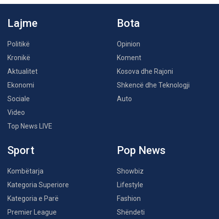
Lajme
Bota
Politikë
Opinion
Kronikë
Koment
Aktualitet
Kosova dhe Rajoni
Ekonomi
Shkencë dhe Teknologji
Sociale
Auto
Video
Top News LIVE
Sport
Pop News
Kombëtarja
Showbiz
Kategoria Superiore
Lifestyle
Kategoria e Parë
Fashion
Premier League
Shëndeti