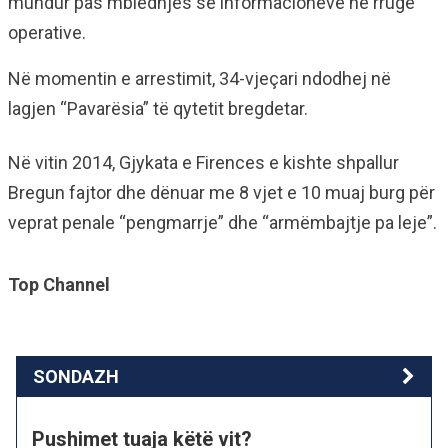
mundur pas mbledhjes së informacioneve në rrugë
operative.
Në momentin e arrestimit, 34-vjeçari ndodhej në
lagjen “Pavarësia” të qytetit bregdetar.
Në vitin 2014, Gjykata e Firences e kishte shpallur
Bregun fajtor dhe dënuar me 8 vjet e 10 muaj burg për
veprat penale “pengmarrje” dhe “armëmbajtje pa leje”.
Top Channel
SONDAZH
Pushimet tuaja këtë vit?