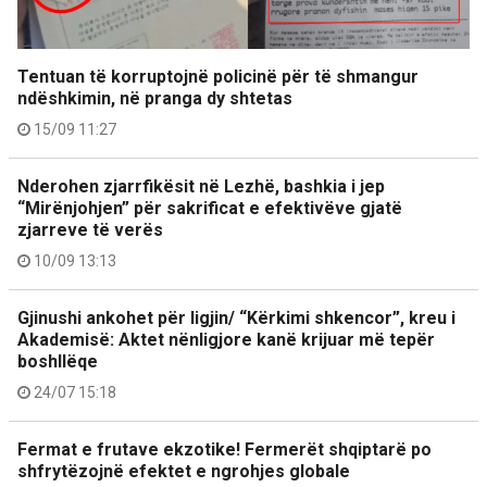
Tentuan të korruptojnë policinë për të shmangur
ndëshkimin, në pranga dy shtetas
15/09 11:27
Nderohen zjarrfikësit në Lezhë, bashkia i jep
“Mirënjohjen” për sakrificat e efektivëve gjatë
zjarreve të verës
10/09 13:13
Gjinushi ankohet për ligjin/ “Kërkimi shkencor”, kreu i
Akademisë: Aktet nënligjore kanë krijuar më tepër
boshllëqe
24/07 15:18
Fermat e frutave ekzotike! Fermerët shqiptarë po
shfrytëzojnë efektet e ngrohjes globale