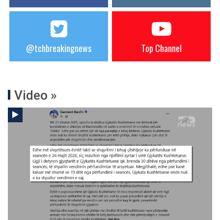
@tchbreakingnews
Top Channel
Video »