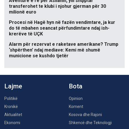
Aventurë e re për Asllanin, ylli shqiptar
transferohet te klubi i njohur gjerman për 30
milionë euro
Procesi në Hagë hyn në fazën vendimtare, ja kur
do të mbahen seancat përfundimtare ndaj ish-
krerëve të UÇK
Alarm për rezervat e raketave amerikane? Trump
‘shpërthen’ ndaj mediave: Kemi më shumë
municione se kushdo tjetër
Lajme
Bota
Politikë
Opinion
Kronikë
Koment
Aktualitet
Kosova dhe Rajoni
Ekonomi
Shkencë dhe Teknologji