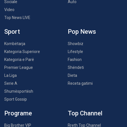
Sociale
Auto
Video
Top News LIVE
Sport
Pop News
Kombëtarja
Showbiz
Kategoria Superiore
Lifestyle
Kategoria e Parë
Fashion
Premier League
Shëndeti
La Liga
Dieta
Serie A
Receta gatimi
Shumësportësh
Sport Gossip
Programe
Top Channel
Big Brother VIP
Rreth Top Channel