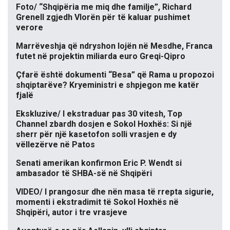
Foto/ “Shqipëria me miq dhe familje”, Richard
Grenell zgjedh Vlorën për të kaluar pushimet
verore
Marrëveshja që ndryshon lojën në Mesdhe, Franca
futet në projektin miliarda euro Greqi-Qipro
Çfarë është dokumenti “Besa” që Rama u propozoi
shqiptarëve? Kryeministri e shpjegon me katër
fjalë
Ekskluzive/ I ekstraduar pas 30 vitesh, Top
Channel zbardh dosjen e Sokol Hoxhës: Si një
sherr për një kasetofon solli vrasjen e dy
vëllezërve në Patos
Senati amerikan konfirmon Eric P. Wendt si
ambasador të SHBA-së në Shqipëri
VIDEO/ I prangosur dhe nën masa të rrepta sigurie,
momenti i ekstradimit të Sokol Hoxhës në
Shqipëri, autor i tre vrasjeve