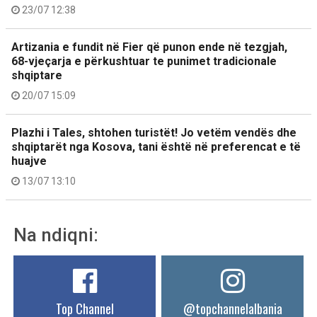
23/07 12:38
Artizania e fundit në Fier që punon ende në tezgjah,
68-vjeçarja e përkushtuar te punimet tradicionale
shqiptare
20/07 15:09
Plazhi i Tales, shtohen turistët! Jo vetëm vendës dhe
shqiptarët nga Kosova, tani është në preferencat e të
huajve
13/07 13:10
Na ndiqni:
Top Channel
@topchannelalbania