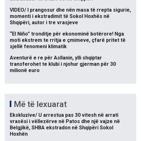
VIDEO/ I prangosur dhe nën masa të rrepta sigurie,
momenti i ekstradimit të Sokol Hoxhës në
Shqipëri, autor i tre vrasjeve
“El Niño” tronditje për ekonominë botërore! Nga
moti ekstrem te rritja e çmimeve, çfarë pritet të
sjellë fenomeni klimatik
Aventurë e re për Asllanin, ylli shqiptar
transferohet te klubi i njohur gjerman për 30
milionë euro
Më të lexuarat
Ekskluzive/ U arrestua pas 30 vitesh në arrati
vrasësi i vëllezërve në Patos dhe një vajze në
Belgjikë, SHBA ekstradon në Shqipëri Sokol
Hoxhën