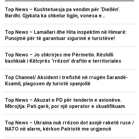
Top News – Kushtetuesja pa vendim për ‘Diellën’.
Bardhi: Gjykata ka shkelur ligjin, vonesa e…
Top News – Lamallari dhe Hita inspektim në Himarë:
Punojmë për të garantuar sigurinë e turistëve!
Top News – Jo shkrirjes me Përmetin. Këshilli
bashkiak i Këlcyrës ‘rrëzon’ draftin e territoriales
Top Channel/ Aksident i trefishë në rrugën Sarandë-
Ksamil, plagosen dy turistë spanjollë
Top News – Akuzat e PD për tenderin e avionëve.
Mbrojtja: Pati garë, por një operator e skualifikuam
Top News – Ukraina nuk rrëzon dot asnjë raketë ruse /
NATO në alarm, kërkon Patriotë me urgjencë