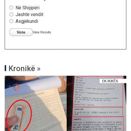
Në Shqipëri
Jashtë vendit
Asgjëkundi
Vote
View Results
Kronikë »