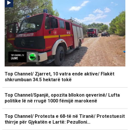
Top Channel/ Zjarret, 10 vatra ende aktive/ Flakët
shkrumbuan 34.5 hektarë tokë
Top Channel/Spanjë, opozita bllokon qeverinë/ Lufta
politike lë në rrugë 1000 fëmijë marokenë
Top Channel/ Protesta e 68-të në Tiranë/ Protestuesit
thirrje për Gjykatën e Lartë: Pezulloni…