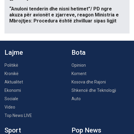
“Anuloni tenderin dhe nisni hetimet”/ PD ngre
akuza për avionët e zjarreve, reagon Ministria e
Mbrojtjes: Procedura është zhvilluar sipas ligjit
Lajme
Bota
Politikë
Opinion
Kronikë
Koment
Aktualitet
Kosova dhe Rajoni
Ekonomi
Shkencë dhe Teknologji
Sociale
Auto
Video
Top News LIVE
Sport
Pop News