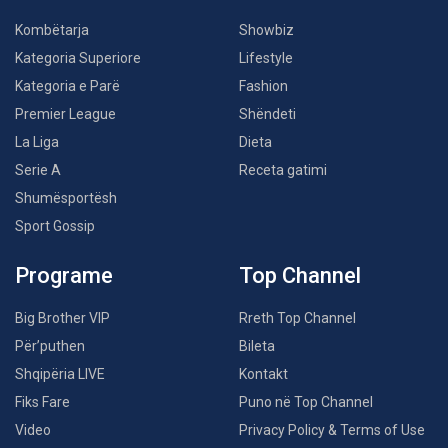
Kombëtarja
Showbiz
Kategoria Superiore
Lifestyle
Kategoria e Parë
Fashion
Premier League
Shëndeti
La Liga
Dieta
Serie A
Receta gatimi
Shumësportësh
Sport Gossip
Programe
Top Channel
Big Brother VIP
Rreth Top Channel
Për’puthen
Bileta
Shqipëria LIVE
Kontakt
Fiks Fare
Puno në Top Channel
Video
Privacy Policy & Terms of Use