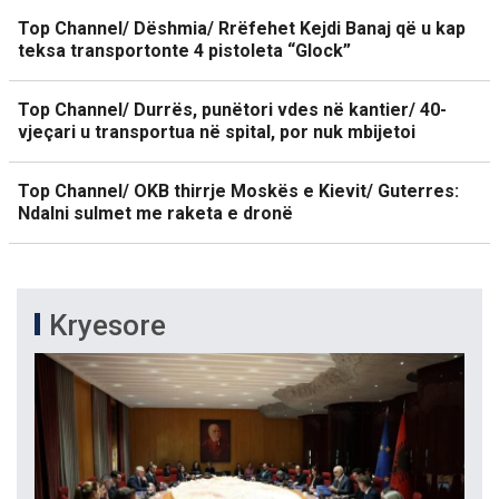
Top Channel/ Dëshmia/ Rrëfehet Kejdi Banaj që u kap
teksa transportonte 4 pistoleta “Glock”
Top Channel/ Durrës, punëtori vdes në kantier/ 40-
vjeçari u transportua në spital, por nuk mbijetoi
Top Channel/ OKB thirrje Moskës e Kievit/ Guterres:
Ndalni sulmet me raketa e dronë
Kryesore