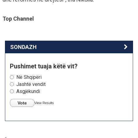
Top Channel
SONDAZH
Pushimet tuaja këtë vit?
Në Shqipëri
Jashtë vendit
Asgjëkundi
Vote
View Results