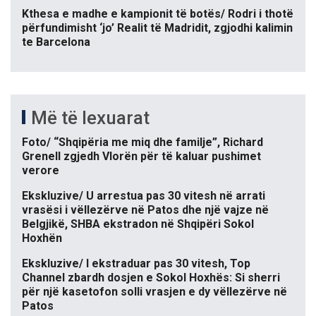
Kthesa e madhe e kampionit të botës/ Rodri i thotë
përfundimisht ‘jo’ Realit të Madridit, zgjodhi kalimin
te Barcelona
Më të lexuarat
Foto/ “Shqipëria me miq dhe familje”, Richard
Grenell zgjedh Vlorën për të kaluar pushimet
verore
Ekskluzive/ U arrestua pas 30 vitesh në arrati
vrasësi i vëllezërve në Patos dhe një vajze në
Belgjikë, SHBA ekstradon në Shqipëri Sokol
Hoxhën
Ekskluzive/ I ekstraduar pas 30 vitesh, Top
Channel zbardh dosjen e Sokol Hoxhës: Si sherri
për një kasetofon solli vrasjen e dy vëllezërve në
Patos