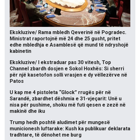
Ekskluzive/ Rama mbledh Qeverinë në Pogradec.
Ministrat raportojnë më 24 dhe 25 gusht, pritet
edhe mbledhja e Asamblesë që mund të ndryshojë
kabinetin
Ekskluzive/ I ekstraduar pas 30 vitesh, Top
Channel zbardh dosjen e Sokol Hoxhës: Si sherri
për një kasetofon solli vrasjen e dy vëllezërve në
Patos
U kap me 4 pistoleta “Glock” rrugës për në
Sarandë, zbardhet dëshmia e 31-vjeçarit: Unë u
nisa për pushime, shoku më futi qesen e zezë në
makinë dhe iku
Trump hedh poshtë aludimet për mungesë
municionesh luftarake: Kush ka publikuar deklarata
tradhtare, të dënohet me burg