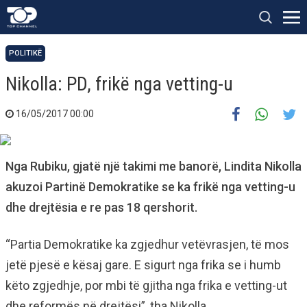
POLITIKË
Nikolla: PD, frikë nga vetting-u
16/05/2017 00:00
Nga Rubiku, gjatë një takimi me banorë, Lindita Nikolla
akuzoi Partinë Demokratike se ka frikë nga vetting-u
dhe drejtësia e re pas 18 qershorit.
“Partia Demokratike ka zgjedhur vetëvrasjen, të mos
jetë pjesë e kësaj gare. E sigurt nga frika se i humb
këto zgjedhje, por mbi të gjitha nga frika e vetting-ut
dhe reformës në drejtësi”, tha Nikolla.