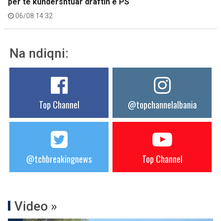
për të kundërshtuar draftin e PS
06/08 14:32
Na ndiqni:
Top Channel
@topchannelalbania
@tchbreakingnews
Top Channel
Video »