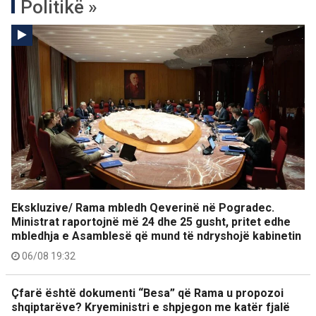
Politikë »
Ekskluzive/ Rama mbledh Qeverinë në Pogradec.
Ministrat raportojnë më 24 dhe 25 gusht, pritet edhe
mbledhja e Asamblesë që mund të ndryshojë kabinetin
06/08 19:32
Çfarë është dokumenti “Besa” që Rama u propozoi
shqiptarëve? Kryeministri e shpjegon me katër fjalë