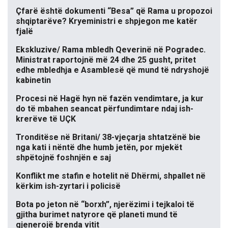
Çfarë është dokumenti “Besa” që Rama u propozoi
shqiptarëve? Kryeministri e shpjegon me katër
fjalë
Ekskluzive/ Rama mbledh Qeverinë në Pogradec.
Ministrat raportojnë më 24 dhe 25 gusht, pritet
edhe mbledhja e Asamblesë që mund të ndryshojë
kabinetin
Procesi në Hagë hyn në fazën vendimtare, ja kur
do të mbahen seancat përfundimtare ndaj ish-
krerëve të UÇK
Tronditëse në Britani/ 38-vjeçarja shtatzënë bie
nga kati i nëntë dhe humb jetën, por mjekët
shpëtojnë foshnjën e saj
Konflikt me stafin e hotelit në Dhërmi, shpallet në
kërkim ish-zyrtari i policisë
Bota po jeton në “borxh”, njerëzimi i tejkaloi të
gjitha burimet natyrore që planeti mund të
gjenerojë brenda vitit