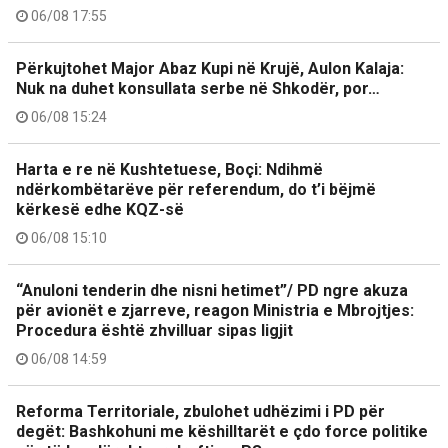
06/08 17:55
Përkujtohet Major Abaz Kupi në Krujë, Aulon Kalaja:
Nuk na duhet konsullata serbe në Shkodër, por…
06/08 15:24
Harta e re në Kushtetuese, Boçi: Ndihmë
ndërkombëtarëve për referendum, do t’i bëjmë
kërkesë edhe KQZ-së
06/08 15:10
“Anuloni tenderin dhe nisni hetimet”/ PD ngre akuza
për avionët e zjarreve, reagon Ministria e Mbrojtjes:
Procedura është zhvilluar sipas ligjit
06/08 14:59
Reforma Territoriale, zbulohet udhëzimi i PD për
degët: Bashkohuni me këshilltarët e çdo force politike