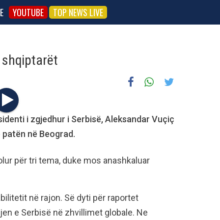
E
YOUTUBE
TOP NEWS LIVE
 shqiptarët
denti i zgjedhur i Serbisë, Aleksandar Vuçiç
ë patën në Beograd.
olur për tri tema, duke mos anashkaluar
litetit në rajon. Së dyti për raportet
jen e Serbisë në zhvillimet globale. Ne