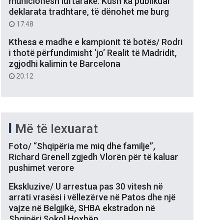
municionesh luftarake: Kush ka publikuar
deklarata tradhtare, të dënohet me burg
17:48
Kthesa e madhe e kampionit të botës/ Rodri
i thotë përfundimisht ‘jo’ Realit të Madridit,
zgjodhi kalimin te Barcelona
20:12
Më të lexuarat
Foto/ “Shqipëria me miq dhe familje”,
Richard Grenell zgjedh Vlorën për të kaluar
pushimet verore
Ekskluzive/ U arrestua pas 30 vitesh në
arrati vrasësi i vëllezërve në Patos dhe një
vajze në Belgjikë, SHBA ekstradon në
Shqipëri Sokol Hoxhën