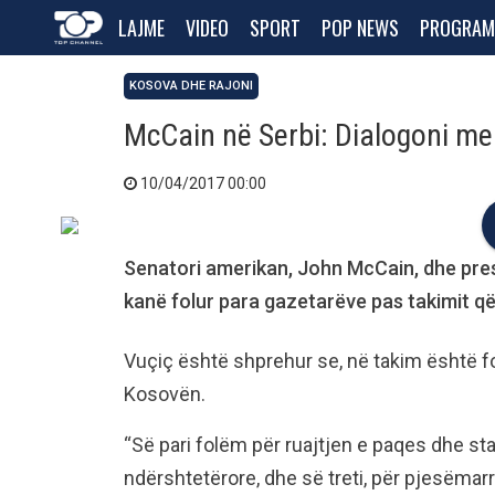
LAJME
VIDEO
SPORT
POP NEWS
PROGRAM
KOSOVA DHE RAJONI
McCain në Serbi: Dialogoni me
10/04/2017 00:00
Senatori amerikan, John McCain, dhe presi
kanë folur para gazetarëve pas takimit q
Vuçiç është shprehur se, në takim është f
Kosovën.
“Së pari folëm për ruajtjen e paqes dhe stabi
ndërshtetërore, dhe së treti, për pjesëmarr