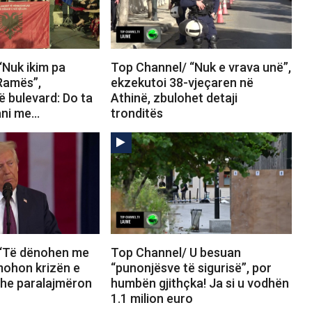
“Nuk ikim pa
Top Channel/ “Nuk e vrava unë”,
Ramës”,
ekzekutoi 38-vjeçaren në
ë bulevard: Do ta
Athinë, zbulohet detaji
ani me…
tronditës
 “Të dënohen me
Top Channel/ U besuan
mohon krizën e
“punonjësve të sigurisë”, por
he paralajmëron
humbën gjithçka! Ja si u vodhën
1.1 milion euro