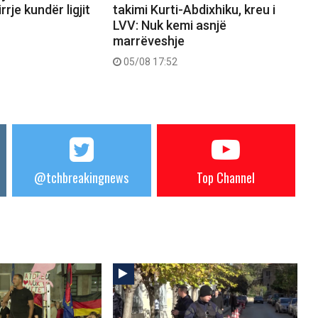
rrje kundër ligjit
takimi Kurti-Abdixhiku, kreu i
LVV: Nuk kemi asnjë
marrëveshje
05/08 17:52
@tchbreakingnews
Top Channel