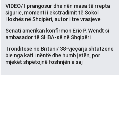
VIDEO/ I prangosur dhe nën masa të rrepta
sigurie, momenti i ekstradimit të Sokol
Hoxhës në Shqipëri, autor i tre vrasjeve
Senati amerikan konfirmon Eric P. Wendt si
ambasador të SHBA-së në Shqipëri
Tronditëse në Britani/ 38-vjeçarja shtatzënë
bie nga kati i nëntë dhe humb jetën, por
mjekët shpëtojnë foshnjën e saj