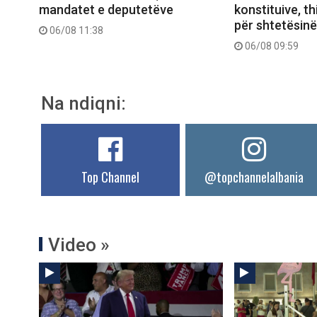
mandatet e deputetëve
konstituive, thi
për shtetësinë
06/08 11:38
06/08 09:59
Na ndiqni:
Top Channel
@topchannelalbania
Video »