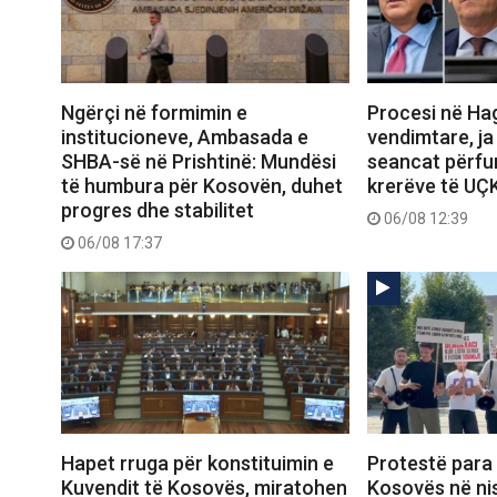
Ngërçi në formimin e
Procesi në Ha
institucioneve, Ambasada e
vendimtare, ja
SHBA-së në Prishtinë: Mundësi
seancat përfun
të humbura për Kosovën, duhet
krerëve të UÇ
progres dhe stabilitet
06/08 12:39
06/08 17:37
Hapet rruga për konstituimin e
Protestë para
Kuvendit të Kosovës, miratohen
Kosovës në ni