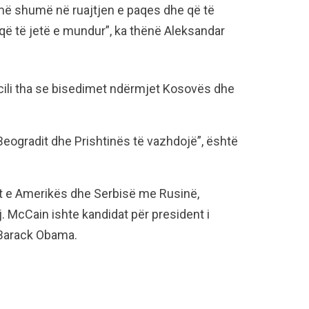
ë shumë në ruajtjen e paqes dhe që të
që të jetë e mundur”, ka thënë Aleksandar
i cili tha se bisedimet ndërmjet Kosovës dhe
Beogradit dhe Prishtinës të vazhdojë”, është
et e Amerikës dhe Serbisë me Rusinë,
tj. McCain ishte kandidat për president i
 Barack Obama.