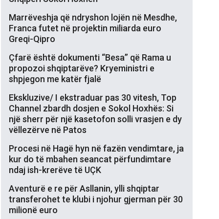
Marrëveshja që ndryshon lojën në Mesdhe,
Franca futet në projektin miliarda euro
Greqi-Qipro
Çfarë është dokumenti “Besa” që Rama u
propozoi shqiptarëve? Kryeministri e
shpjegon me katër fjalë
Ekskluzive/ I ekstraduar pas 30 vitesh, Top
Channel zbardh dosjen e Sokol Hoxhës: Si
një sherr për një kasetofon solli vrasjen e dy
vëllezërve në Patos
Procesi në Hagë hyn në fazën vendimtare, ja
kur do të mbahen seancat përfundimtare
ndaj ish-krerëve të UÇK
Aventurë e re për Asllanin, ylli shqiptar
transferohet te klubi i njohur gjerman për 30
milionë euro