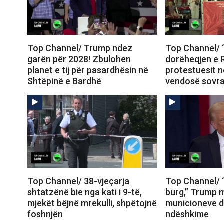
Top Channel/ Trump ndez
Top Channel/ 
garën për 2028! Zbulohen
dorëheqjen e 
planet e tij për pasardhësin në
protestuesit n
Shtëpinë e Bardhë
vendosë sovr
Top Channel/ 38-vjeçarja
Top Channel/
shtatzënë bie nga kati i 9-të,
burg,” Trump 
mjekët bëjnë mrekulli, shpëtojnë
municioneve d
foshnjën
ndëshkime