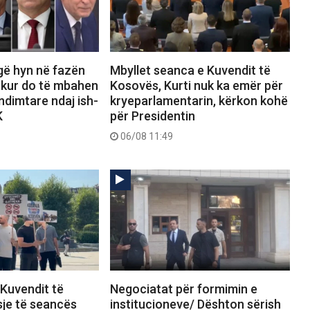
gë hyn në fazën
Mbyllet seanca e Kuvendit të
 kur do të mbahen
Kosovës, Kurti nuk ka emër për
dimtare ndaj ish-
kryeparlamentarin, kërkon kohë
K
për Presidentin
06/08 11:49
 Kuvendit të
Negociatat për formimin e
sje të seancës
institucioneve/ Dështon sërish