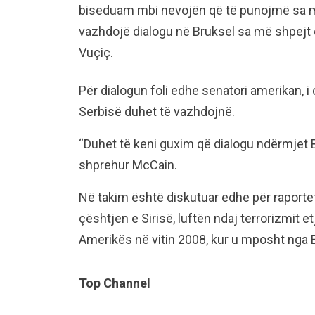
biseduam mbi nevojën që të punojmë sa m
vazhdojë dialogu në Bruksel sa më shpejt 
Vuçiç.
Për dialogun foli edhe senatori amerikan, 
Serbisë duhet të vazhdojnë.
“Duhet të keni guxim që dialogu ndërmjet 
shprehur McCain.
Në takim është diskutuar edhe për raport
çështjen e Sirisë, luftën ndaj terrorizmit e
Amerikës në vitin 2008, kur u mposht nga
Top Channel