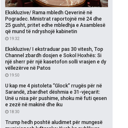
Ekskluzive/ Rama mbledh Qeverinë në
Pogradec. Ministrat raportojnë më 24 dhe
25 gusht, pritet edhe mbledhja e Asamblesë
që mund të ndryshojë kabinetin
19:32
Ekskluzive/ I ekstraduar pas 30 vitesh, Top
Channel zbardh dosjen e Sokol Hoxhës: Si
një sherr për një kasetofon solli vrasjen e dy
vëllezërve në Patos
19:50
U kap me 4 pistoleta “Glock” rrugës për në
Sarandë, zbardhet dëshmia e 31-vjeçarit:
Unë u nisa për pushime, shoku më futi qesen
e zezë në makinë dhe iku
18:30
Trump hedh poshtë aludimet për mungesë