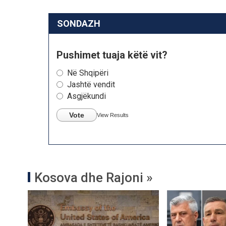
SONDAZH
Pushimet tuaja këtë vit?
Në Shqipëri
Jashtë vendit
Asgjëkundi
Vote
View Results
Kosova dhe Rajoni »