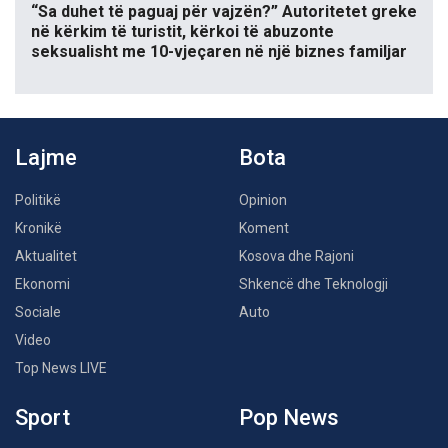
“Sa duhet të paguaj për vajzën?” Autoritetet greke
në kërkim të turistit, kërkoi të abuzonte
seksualisht me 10-vjeçaren në një biznes familjar
Lajme
Bota
Politikë
Opinion
Kronikë
Koment
Aktualitet
Kosova dhe Rajoni
Ekonomi
Shkencë dhe Teknologji
Sociale
Auto
Video
Top News LIVE
Sport
Pop News