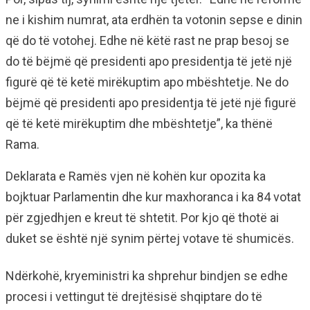
ne i kishim numrat, ata erdhën ta votonin sepse e dinin
që do të votohej. Edhe në këtë rast ne prap besoj se
do të bëjmë që presidenti apo presidentja të jetë një
figurë që të ketë mirëkuptim apo mbështetje. Ne do
bëjmë që presidenti apo presidentja të jetë një figurë
që të ketë mirëkuptim dhe mbështetje”, ka thënë
Rama.
Deklarata e Ramës vjen në kohën kur opozita ka
bojktuar Parlamentin dhe kur maxhoranca i ka 84 votat
për zgjedhjen e kreut të shtetit. Por kjo që thotë ai
duket se është një synim përtej votave të shumicës.
Ndërkohë, kryeministri ka shprehur bindjen se edhe
procesi i vettingut të drejtësisë shqiptare do të