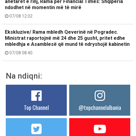
anëtarët e rinj, Rama për Financial Times: Shqipëria
ndodhet në momentin më të mirë
07/08 12:02
Ekskluzive/ Rama mbledh Qeverinë në Pogradec.
Ministrat raportojnë më 24 dhe 25 gusht, pritet edhe
mbledhja e Asamblesë që mund të ndryshojë kabinetin
07/08 08:40
Na ndiqni:
Top Channel
@topchannelalbania