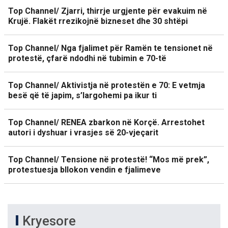
Top Channel/ Zjarri, thirrje urgjente për evakuim në
Krujë. Flakët rrezikojnë bizneset dhe 30 shtëpi
Top Channel/ Nga fjalimet për Ramën te tensionet në
protestë, çfarë ndodhi në tubimin e 70-të
Top Channel/ Aktivistja në protestën e 70: E vetmja
besë që të japim, s’largohemi pa ikur ti
Top Channel/ RENEA zbarkon në Korçë. Arrestohet
autori i dyshuar i vrasjes së 20-vjeçarit
Top Channel/ Tensione në protestë! “Mos më prek”,
protestuesja bllokon vendin e fjalimeve
Kryesore