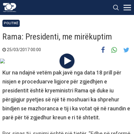
POLITIKË
Rama: Presidenti, me mirëkuptim
25/03/2017 00:00
Kur na ndajnë vetëm pak javë nga data 18 prill për
nisjen e proceduarve ligjore për zgjedhjen e
presidentit është kryeministri Rama që duke iu
përgjigjur pyetjes së një të moshuari ka shprehur
bindjen se mazhoranca e tij i ka votat që në raundin e
parë për të zgjedhur kreun e ri të shtetit.
Por, sipas tij, synimi është një tjetër. “Edhe në reformë