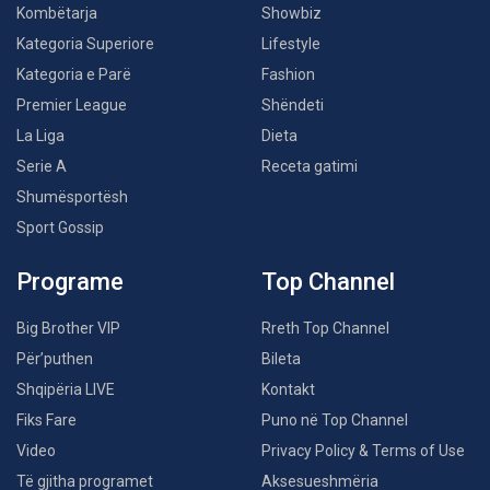
Kombëtarja
Showbiz
Kategoria Superiore
Lifestyle
Kategoria e Parë
Fashion
Premier League
Shëndeti
La Liga
Dieta
Serie A
Receta gatimi
Shumësportësh
Sport Gossip
Programe
Top Channel
Big Brother VIP
Rreth Top Channel
Për’puthen
Bileta
Shqipëria LIVE
Kontakt
Fiks Fare
Puno në Top Channel
Video
Privacy Policy & Terms of Use
Të gjitha programet
Aksesueshmëria