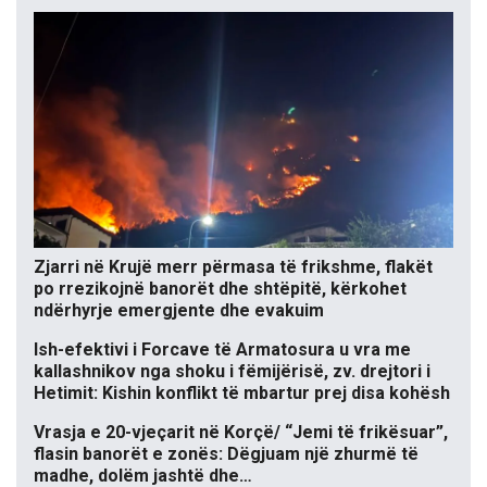
Zjarri në Krujë merr përmasa të frikshme, flakët
po rrezikojnë banorët dhe shtëpitë, kërkohet
ndërhyrje emergjente dhe evakuim
Ish-efektivi i Forcave të Armatosura u vra me
kallashnikov nga shoku i fëmijërisë, zv. drejtori i
Hetimit: Kishin konflikt të mbartur prej disa kohësh
Vrasja e 20-vjeçarit në Korçë/ “Jemi të frikësuar”,
flasin banorët e zonës: Dëgjuam një zhurmë të
madhe, dolëm jashtë dhe…