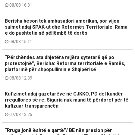
08/08 16:31
Berisha beson tek ambasadori amerikan, por vijon
sulmet ndaj SPAK-ut dhe Reformës Territoriale: Rama
e do pushtetin në pëllëmbë të dorës
08/08 15:11
“Përshëndes ata dhjetëra mijëra qytetarë që po
protestojnë”, Berisha: Reforma territoriale e Ramës,
platformë për shpopullimin e Shqipërisë
08/08 12:39
Kufizimet ndaj gazetarëve në GJKKO, PD del kundër
rregullores së re: Siguria nuk mund të përdoret për të
kufizuar transparencën
07/08 13:25
“Rruga jonë është e qartë”/ BE nën presion për