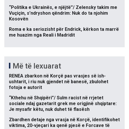
“Politika e Ukrainës, e njëjtë”/ Zelensky takim me
Vuçiçin, s’ndryshon qëndrim: Nuk do ta njohim
Kosovën
Roma e ka seriozisht për Endrick, kërkon ta marrë
me huazim nga Reali i Madridit
Më të lexuarat
RENEA zbarkon në Korçë pas vrasjes së ish-
ushtarit, i riu nuk gjendet në banesë, zbulohet
fotoja e autorit
“Kthehu në Shqipëri”/ Sulm racist në rrjetet
sociale ndaj gazetarit grek me origjinë shqiptare:
Je mysafir këtu, nuk duhet të flasësh
Zbardhen detaje nga vrasja në Korçë, identifikohet
viktima, 20-vjeçari ka qenë pjesë e Forcave të