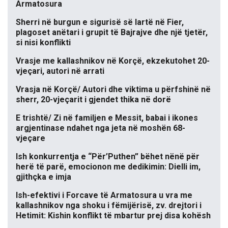
Armatosura
Sherri në burgun e sigurisë së lartë në Fier,
plagoset anëtari i grupit të Bajrajve dhe një tjetër,
si nisi konflikti
Vrasje me kallashnikov në Korçë, ekzekutohet 20-
vjeçari, autori në arrati
Vrasja në Korçë/ Autori dhe viktima u përfshinë në
sherr, 20-vjeçarit i gjendet thika në dorë
E trishtë/ Zi në familjen e Messit, babai i ikones
argjentinase ndahet nga jeta në moshën 68-
vjeçare
Ish konkurrentja e “Për’Puthen” bëhet nënë për
herë të parë, emocionon me dedikimin: Dielli im,
gjithçka e imja
Ish-efektivi i Forcave të Armatosura u vra me
kallashnikov nga shoku i fëmijërisë, zv. drejtori i
Hetimit: Kishin konflikt të mbartur prej disa kohësh