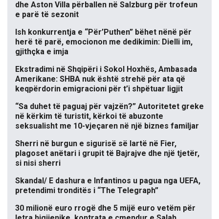
dhe Aston Villa përballen në Salzburg për trofeun
e parë të sezonit
Ish konkurrentja e “Për’Puthen” bëhet nënë për
herë të parë, emocionon me dedikimin: Dielli im,
gjithçka e imja
Ekstradimi në Shqipëri i Sokol Hoxhës, Ambasada
Amerikane: SHBA nuk është strehë për ata që
keqpërdorin emigracioni për t’i shpëtuar ligjit
“Sa duhet të paguaj për vajzën?” Autoritetet greke
në kërkim të turistit, kërkoi të abuzonte
seksualisht me 10-vjeçaren në një biznes familjar
Sherri në burgun e sigurisë së lartë në Fier,
plagoset anëtari i grupit të Bajrajve dhe një tjetër,
si nisi sherri
Skandal/ E dashura e Infantinos u pagua nga UEFA,
pretendimi tronditës i “The Telegraph”
30 milionë euro rrogë dhe 5 mijë euro vetëm për
letra higjienike, kontrata e çmendur e Salah