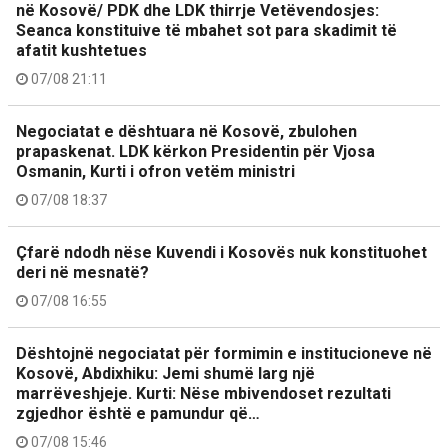
në Kosovë/ PDK dhe LDK thirrje Vetëvendosjes:
Seanca konstituive të mbahet sot para skadimit të
afatit kushtetues
07/08 21:11
Negociatat e dështuara në Kosovë, zbulohen
prapaskenat. LDK kërkon Presidentin për Vjosa
Osmanin, Kurti i ofron vetëm ministri
07/08 18:37
Çfarë ndodh nëse Kuvendi i Kosovës nuk konstituohet
deri në mesnatë?
07/08 16:55
Dështojnë negociatat për formimin e institucioneve në
Kosovë, Abdixhiku: Jemi shumë larg një
marrëveshjeje. Kurti: Nëse mbivendoset rezultati
zgjedhor është e pamundur që…
07/08 15:46