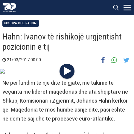
KOSOVA DHE RAJONI
Hahn: Ivanov të rishikojë urgjentisht
pozicionin e tij
21/03/2017 00:00
Në përfundim të një dite të gjatë, me takime të
veçanta me liderët maqedonas dhe ata shqiptarë në
Shkup, Komisionari i Zgjerimit, Johanes Hahn kërkoi
që Maqedonia të mos humbë asnjë ditë, pasi është
në dëm të saj dhe të proceseve euro-atlantike.