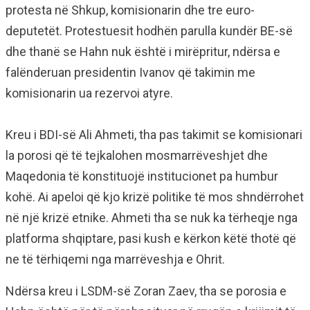
protesta në Shkup, komisionarin dhe tre euro-
deputetët. Protestuesit hodhën parulla kundër BE-së
dhe thanë se Hahn nuk është i mirëpritur, ndërsa e
falënderuan presidentin Ivanov që takimin me
komisionarin ua rezervoi atyre.
Kreu i BDI-së Ali Ahmeti, tha pas takimit se komisionari
la porosi që të tejkalohen mosmarrëveshjet dhe
Maqedonia të konstituojë institucionet pa humbur
kohë. Ai apeloi që kjo krizë politike të mos shndërrohet
në një krizë etnike. Ahmeti tha se nuk ka tërheqje nga
platforma shqiptare, pasi kush e kërkon këtë thotë që
ne të tërhiqemi nga marrëveshja e Ohrit.
Ndërsa kreu i LSDM-së Zoran Zaev, tha se porosia e