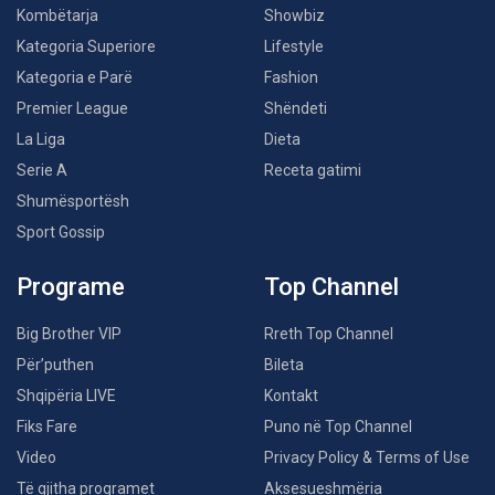
Kombëtarja
Showbiz
Kategoria Superiore
Lifestyle
Kategoria e Parë
Fashion
Premier League
Shëndeti
La Liga
Dieta
Serie A
Receta gatimi
Shumësportësh
Sport Gossip
Programe
Top Channel
Big Brother VIP
Rreth Top Channel
Për’puthen
Bileta
Shqipëria LIVE
Kontakt
Fiks Fare
Puno në Top Channel
Video
Privacy Policy & Terms of Use
Të gjitha programet
Aksesueshmëria