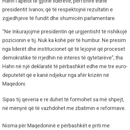
Hahn i apeloi të gjithë liderëve, përfshirë edhe
presidentit Ivanov, që të respektojnë rezultatin e
zgjedhjeve të fundit dhe shumicën parlamentare.
“Ne Inkurajojmë presidentin që urgjentisht të rishikojë
pozicionin e tij. Nuk ka kohë për të humbur. Ne presim
nga liderët dhe institucionet që të lejojnë që proceset
demokratike të rrjedhin në interes të qytetarëve”, tha
Hahn në një deklaratë të përbashkët edhe me tre euro-
deputetët që e kanë ndjekur nga afër krizën në
Maqedoni.
Sipas tij qeveria e re duhet të formohet sa më shpejt,
në mënyrë që të vazhdohet me zbatimin e reformave.
Nisma për Maqedoninë e përbashkët e priti me