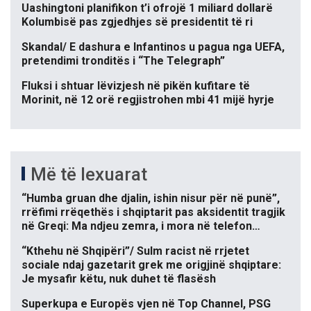
Uashingtoni planifikon t’i ofrojë 1 miliard dollarë
Kolumbisë pas zgjedhjes së presidentit të ri
Skandal/ E dashura e Infantinos u pagua nga UEFA,
pretendimi tronditës i “The Telegraph”
Fluksi i shtuar lëvizjesh në pikën kufitare të
Morinit, në 12 orë regjistrohen mbi 41 mijë hyrje
Më të lexuarat
“Humba gruan dhe djalin, ishin nisur për në punë”,
rrëfimi rrëqethës i shqiptarit pas aksidentit tragjik
në Greqi: Ma ndjeu zemra, i mora në telefon…
“Kthehu në Shqipëri”/ Sulm racist në rrjetet
sociale ndaj gazetarit grek me origjinë shqiptare:
Je mysafir këtu, nuk duhet të flasësh
Superkupa e Europës vjen në Top Channel, PSG