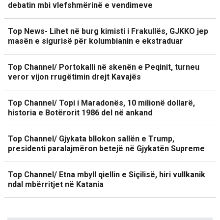
debatin mbi vlefshmërinë e vendimeve
Top News- Lihet në burg kimisti i Frakullës, GJKKO jep
masën e sigurisë për kolumbianin e ekstraduar
Top Channel/ Portokalli në skenën e Peqinit, turneu
veror vijon rrugëtimin drejt Kavajës
Top Channel/ Topi i Maradonës, 10 milionë dollarë,
historia e Botërorit 1986 del në ankand
Top Channel/ Gjykata bllokon sallën e Trump,
presidenti paralajmëron betejë në Gjykatën Supreme
Top Channel/ Etna mbyll qiellin e Siçilisë, hiri vullkanik
ndal mbërritjet në Katania