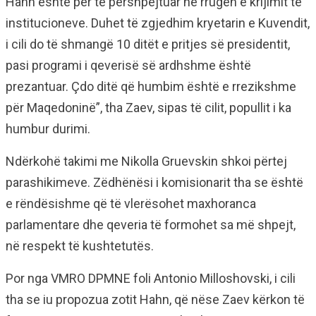
Hahn është për të përshpejtuar në rrugën e krijimit të
institucioneve. Duhet të zgjedhim kryetarin e Kuvendit,
i cili do të shmangë 10 ditët e pritjes së presidentit,
pasi programi i qeverisë së ardhshme është
prezantuar. Çdo ditë që humbim është e rrezikshme
për Maqedoninë”, tha Zaev, sipas të cilit, popullit i ka
humbur durimi.
Ndërkohë takimi me Nikolla Gruevskin shkoi përtej
parashikimeve. Zëdhënësi i komisionarit tha se është
e rëndësishme që të vlerësohet maxhoranca
parlamentare dhe qeveria të formohet sa më shpejt,
në respekt të kushtetutës.
Por nga VMRO DPMNE foli Antonio Milloshovski, i cili
tha se iu propozua zotit Hahn, që nëse Zaev kërkon të