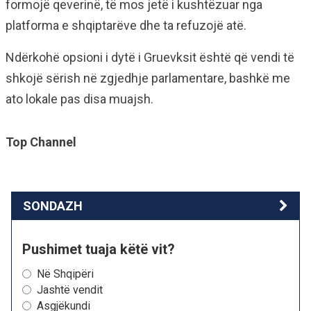
formojë qeverinë, të mos jetë i kushtëzuar nga
platforma e shqiptarëve dhe ta refuzojë atë.
Ndërkohë opsioni i dytë i Gruevksit është që vendi të
shkojë sërish në zgjedhje parlamentare, bashkë me
ato lokale pas disa muajsh.
Top Channel
SONDAZH
Pushimet tuaja këtë vit?
Në Shqipëri
Jashtë vendit
Asgjëkundi