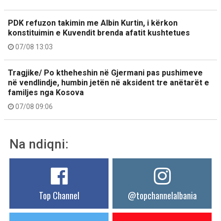
PDK refuzon takimin me Albin Kurtin, i kërkon
konstituimin e Kuvendit brenda afatit kushtetues
07/08 13:03
Tragjike/ Po ktheheshin në Gjermani pas pushimeve
në vendlindje, humbin jetën në aksident tre anëtarët e
familjes nga Kosova
07/08 09:06
Na ndiqni:
Top Channel
@topchannelalbania