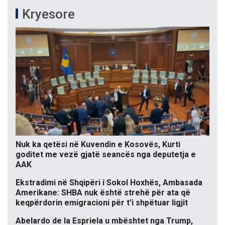
Kryesore
Nuk ka qetësi në Kuvendin e Kosovës, Kurti
goditet me vezë gjatë seancës nga deputetja e
AAK
Ekstradimi në Shqipëri i Sokol Hoxhës, Ambasada
Amerikane: SHBA nuk është strehë për ata që
keqpërdorin emigracioni për t’i shpëtuar ligjit
Abelardo de la Espriela u mbështet nga Trump,