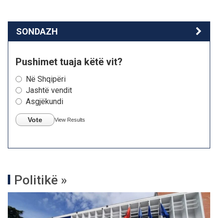
SONDAZH
Pushimet tuaja këtë vit?
Në Shqipëri
Jashtë vendit
Asgjëkundi
Vote
View Results
Politikë »