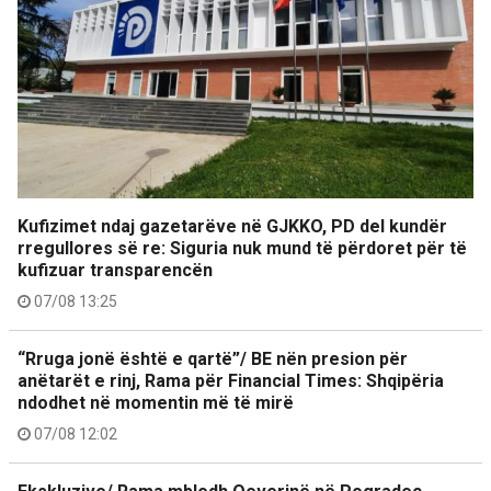
Kufizimet ndaj gazetarëve në GJKKO, PD del kundër
rregullores së re: Siguria nuk mund të përdoret për të
kufizuar transparencën
07/08 13:25
“Rruga jonë është e qartë”/ BE nën presion për
anëtarët e rinj, Rama për Financial Times: Shqipëria
ndodhet në momentin më të mirë
07/08 12:02