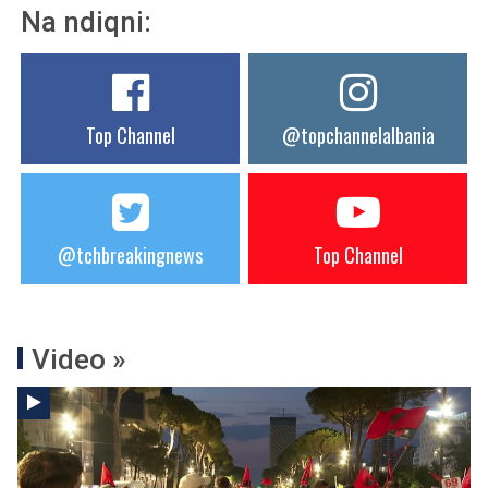
Na ndiqni:
Top Channel
@topchannelalbania
@tchbreakingnews
Top Channel
Video »