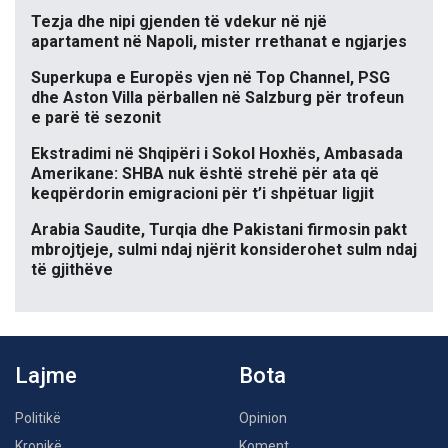
Tezja dhe nipi gjenden të vdekur në një
apartament në Napoli, mister rrethanat e ngjarjes
Superkupa e Europës vjen në Top Channel, PSG
dhe Aston Villa përballen në Salzburg për trofeun
e parë të sezonit
Ekstradimi në Shqipëri i Sokol Hoxhës, Ambasada
Amerikane: SHBA nuk është strehë për ata që
keqpërdorin emigracioni për t’i shpëtuar ligjit
Arabia Saudite, Turqia dhe Pakistani firmosin pakt
mbrojtjeje, sulmi ndaj njërit konsiderohet sulm ndaj
të gjithëve
Lajme
Bota
Politikë
Opinion
Kronikë
Koment