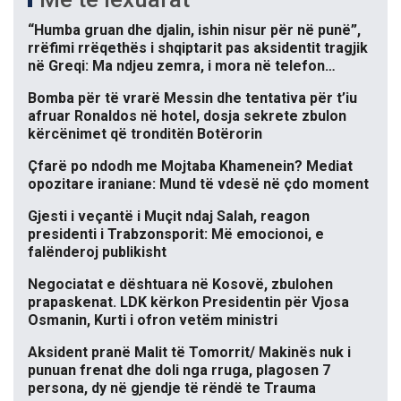
“Humba gruan dhe djalin, ishin nisur për në punë”,
rrëfimi rrëqethës i shqiptarit pas aksidentit tragjik
në Greqi: Ma ndjeu zemra, i mora në telefon…
Bomba për të vrarë Messin dhe tentativa për t’iu
afruar Ronaldos në hotel, dosja sekrete zbulon
kërcënimet që tronditën Botërorin
Çfarë po ndodh me Mojtaba Khamenein? Mediat
opozitare iraniane: Mund të vdesë në çdo moment
Gjesti i veçantë i Muçit ndaj Salah, reagon
presidenti i Trabzonsporit: Më emocionoi, e
falënderoj publikisht
Negociatat e dështuara në Kosovë, zbulohen
prapaskenat. LDK kërkon Presidentin për Vjosa
Osmanin, Kurti i ofron vetëm ministri
Aksident pranë Malit të Tomorrit/ Makinës nuk i
punuan frenat dhe doli nga rruga, plagosen 7
persona, dy në gjendje të rëndë te Trauma