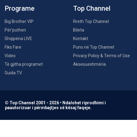
Programe
Top Channel
Big Brother VIP
Rreth Top Channel
Për’puthen
Bileta
Shqipëria LIVE
Kontakt
Fiks Fare
Puno në Top Channel
Video
Privacy Policy & Terms of Use
Të gjitha programet
Aksesueshmëria
Guida TV
© Top Channel 2001 - 2026 • Ndalohet riprodhimi i
paautorizuar i përmbajtjes së kësaj faqeje.