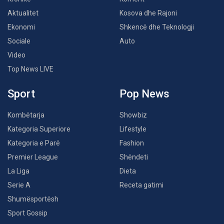
Aktualitet
Kosova dhe Rajoni
Ekonomi
Shkencë dhe Teknologji
Sociale
Auto
Video
Top News LIVE
Sport
Pop News
Kombëtarja
Showbiz
Kategoria Superiore
Lifestyle
Kategoria e Parë
Fashion
Premier League
Shëndeti
La Liga
Dieta
Serie A
Receta gatimi
Shumësportësh
Sport Gossip