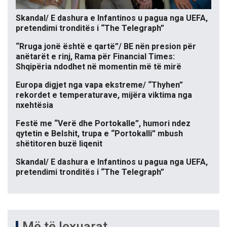
Skandal/ E dashura e Infantinos u pagua nga UEFA,
pretendimi tronditës i “The Telegraph”
“Rruga jonë është e qartë”/ BE nën presion për
anëtarët e rinj, Rama për Financial Times:
Shqipëria ndodhet në momentin më të mirë
Europa digjet nga vapa ekstreme/ “Thyhen”
rekordet e temperaturave, mijëra viktima nga
nxehtësia
Festë me “Verë dhe Portokalle”, humori ndez
qytetin e Belshit, trupa e “Portokalli” mbush
shëtitoren buzë liqenit
Skandal/ E dashura e Infantinos u pagua nga UEFA,
pretendimi tronditës i “The Telegraph”
Më të lexuarat