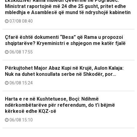
Ekskluzive/ Rama mbledh Qeverinë në Pogradec.
Ministrat raportojnë më 24 dhe 25 gusht, pritet edhe
mbledhja e Asamblesë që mund të ndryshojë kabinetin
07/08 08:40
Çfarë është dokumenti “Besa” që Rama u propozoi
shqiptarëve? Kryeministri e shpjegon me katër fjalë
06/08 17:55
Përkujtohet Major Abaz Kupi në Krujë, Aulon Kalaja:
Nuk na duhet konsullata serbe në Shkodër, por…
06/08 15:24
Harta e re në Kushtetuese, Boçi: Ndihmë
ndërkombëtarëve për referendum, do t’i bëjmë
kërkesë edhe KQZ-së
06/08 15:10