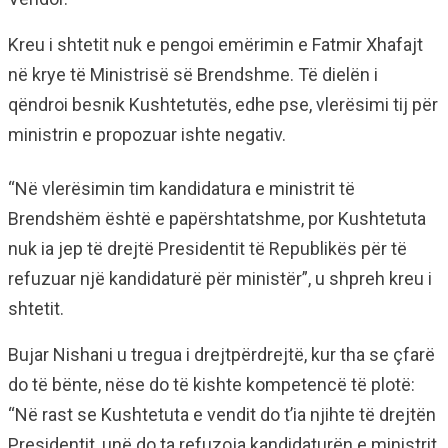
Kreu i shtetit nuk e pengoi emërimin e Fatmir Xhafajt
në krye të Ministrisë së Brendshme. Të dielën i
qëndroi besnik Kushtetutës, edhe pse, vlerësimi tij për
ministrin e propozuar ishte negativ.
“Në vlerësimin tim kandidatura e ministrit të
Brendshëm është e papërshtatshme, por Kushtetuta
nuk ia jep të drejtë Presidentit të Republikës për të
refuzuar një kandidaturë për ministër”, u shpreh kreu i
shtetit.
Bujar Nishani u tregua i drejtpërdrejtë, kur tha se çfarë
do të bënte, nëse do të kishte kompetencë të plotë:
“Në rast se Kushtetuta e vendit do t’ia njihte të drejtën
Presidentit, unë do ta refuzoja kandidaturën e ministrit