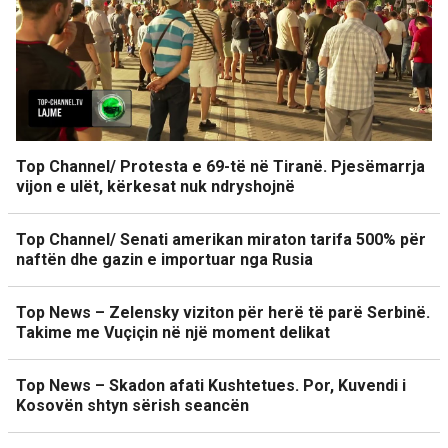
Top Channel/ Protesta e 69-të në Tiranë. Pjesëmarrja
vijon e ulët, kërkesat nuk ndryshojnë
Top Channel/ Senati amerikan miraton tarifa 500% për
naftën dhe gazin e importuar nga Rusia
Top News – Zelensky viziton për herë të parë Serbinë.
Takime me Vuçiçin në një moment delikat
Top News – Skadon afati Kushtetues. Por, Kuvendi i
Kosovën shtyn sërish seancën