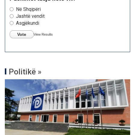
Në Shqipëri
Jashtë vendit
Asgjëkundi
Vote
View Results
Politikë »