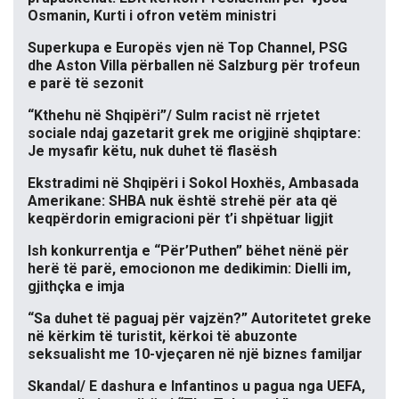
Osmanin, Kurti i ofron vetëm ministri
Superkupa e Europës vjen në Top Channel, PSG
dhe Aston Villa përballen në Salzburg për trofeun
e parë të sezonit
“Kthehu në Shqipëri”/ Sulm racist në rrjetet
sociale ndaj gazetarit grek me origjinë shqiptare:
Je mysafir këtu, nuk duhet të flasësh
Ekstradimi në Shqipëri i Sokol Hoxhës, Ambasada
Amerikane: SHBA nuk është strehë për ata që
keqpërdorin emigracioni për t’i shpëtuar ligjit
Ish konkurrentja e “Për’Puthen” bëhet nënë për
herë të parë, emocionon me dedikimin: Dielli im,
gjithçka e imja
“Sa duhet të paguaj për vajzën?” Autoritetet greke
në kërkim të turistit, kërkoi të abuzonte
seksualisht me 10-vjeçaren në një biznes familjar
Skandal/ E dashura e Infantinos u pagua nga UEFA,