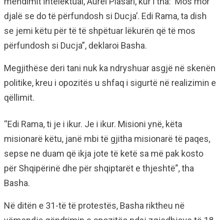
mendimit intelektual, Aurel Plasari, kur i tha: ‘Mos mor
djalë se do të përfundosh si Ducja’. Edi Rama, ta dish
se jemi këtu për të të shpëtuar lëkurën që të mos
përfundosh si Ducja”, deklaroi Basha.
Megjithëse deri tani nuk ka ndryshuar asgjë në skenën
politike, kreu i opozitës u shfaq i sigurtë në realizimin e
qëllimit.
“Edi Rama, ti je i ikur. Je i ikur. Misioni ynë, këta
misionarë këtu, janë mbi të gjitha misionarë të paqes,
sepse ne duam që ikja jote të ketë sa më pak kosto
për Shqipërinë dhe për shqiptarët e thjeshtë”, tha
Basha.
Në ditën e 31-të të protestës, Basha riktheu në