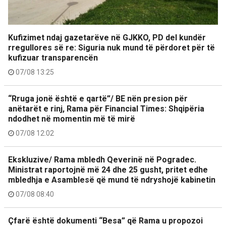
Kufizimet ndaj gazetarëve në GJKKO, PD del kundër
rregullores së re: Siguria nuk mund të përdoret për të
kufizuar transparencën
07/08 13:25
“Rruga jonë është e qartë”/ BE nën presion për
anëtarët e rinj, Rama për Financial Times: Shqipëria
ndodhet në momentin më të mirë
07/08 12:02
Ekskluzive/ Rama mbledh Qeverinë në Pogradec.
Ministrat raportojnë më 24 dhe 25 gusht, pritet edhe
mbledhja e Asamblesë që mund të ndryshojë kabinetin
07/08 08:40
Çfarë është dokumenti “Besa” që Rama u propozoi