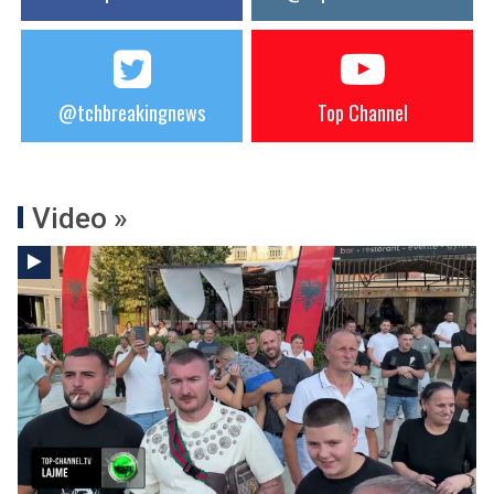
@tchbreakingnews
Top Channel
Video »