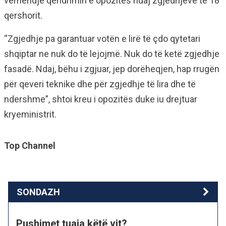
vëmendje qëndrimin e opozitës ndaj zgjedhjeve të 18
qershorit.
“Zgjedhje pa garantuar votën e lirë të çdo qytetari
shqiptar ne nuk do të lejojmë. Nuk do të ketë zgjedhje
fasadë. Ndaj, bëhu i zgjuar, jep dorëheqjen, hap rrugën
për qeveri teknike dhe për zgjedhje të lira dhe të
ndershme”, shtoi kreu i opozitës duke iu drejtuar
kryeministrit.
Top Channel
SONDAZH
Pushimet tuaja këtë vit?