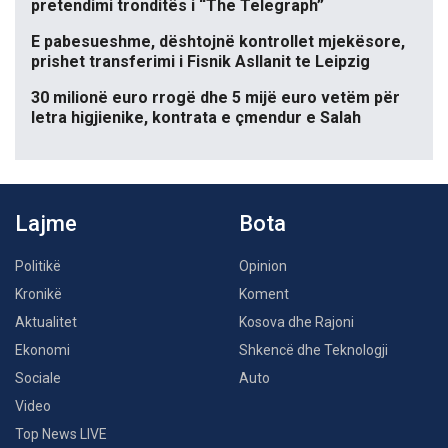
pretendimi tronditës i “The Telegraph”
E pabesueshme, dështojnë kontrollet mjekësore,
prishet transferimi i Fisnik Asllanit te Leipzig
30 milionë euro rrogë dhe 5 mijë euro vetëm për
letra higjienike, kontrata e çmendur e Salah
Lajme
Bota
Politikë
Opinion
Kronikë
Koment
Aktualitet
Kosova dhe Rajoni
Ekonomi
Shkencë dhe Teknologji
Sociale
Auto
Video
Top News LIVE