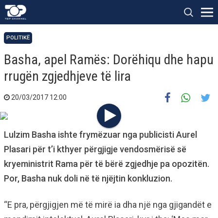
POLITIKË
Basha, apel Ramës: Dorëhiqu dhe hapu
rrugën zgjedhjeve të lira
20/03/2017 12:00
Lulzim Basha ishte frymëzuar nga publicisti Aurel
Plasari për t’i kthyer përgjigje vendosmërisë së
kryeministrit Rama për të bërë zgjedhje pa opozitën.
Por, Basha nuk doli në të njëjtin konkluzion.
“E pra, përgjigjen më të mirë ia dha një nga gjigandët e