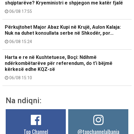
shqiptarëve? Kryeministri e shpjegon me katër fjalë
06/08 17:55
Përkujtohet Major Abaz Kupi në Krujë, Aulon Kalaja:
Nuk na duhet konsullata serbe në Shkodër, por…
06/08 15:24
Harta e re në Kushtetuese, Boçi: Ndihmë
ndërkombëtarëve për referendum, do t’i bëjmë
kërkesë edhe KQZ-së
06/08 15:10
Na ndiqni:
Top Channel
@topchannelalbania