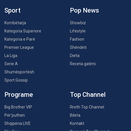
Sport
Pop News
Kombëtarja
Showbiz
Kategoria Superiore
Lifestyle
Kategoria e Parë
Fashion
Premier League
Shëndeti
La Liga
Dieta
Serie A
Receta gatimi
Shumësportësh
Sport Gossip
Programe
Top Channel
Big Brother VIP
Rreth Top Channel
Për’puthen
Bileta
Shqipëria LIVE
Kontakt