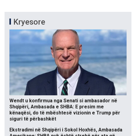
Kryesore
Wendt u konfirmua nga Senati si ambasador në
Shqipëri, Ambasada e SHBA: E presim me
kënaqësi, do të mbështesë vizionin e Trump për
siguri të përbashkët
Ekstradimi në Shqipëri i Sokol Hoxhës, Ambasada
Amerikane: SHBA nuk është strehë për ata që