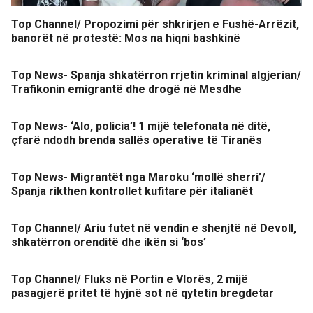
Top Channel/ Propozimi për shkrirjen e Fushë-Arrëzit,
banorët në protestë: Mos na hiqni bashkinë
Top News- Spanja shkatërron rrjetin kriminal algjerian/
Trafikonin emigrantë dhe drogë në Mesdhe
Top News- ‘Alo, policia’! 1 mijë telefonata në ditë,
çfarë ndodh brenda sallës operative të Tiranës
Top News- Migrantët nga Maroku ‘mollë sherri’/
Spanja rikthen kontrollet kufitare për italianët
Top Channel/ Ariu futet në vendin e shenjtë në Devoll,
shkatërron orenditë dhe ikën si ‘bos’
Top Channel/ Fluks në Portin e Vlorës, 2 mijë
pasagjerë pritet të hyjnë sot në qytetin bregdetar