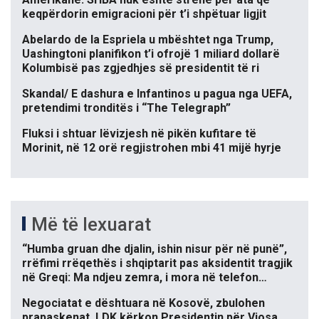
keqpërdorin emigracioni për t’i shpëtuar ligjit
Abelardo de la Espriela u mbështet nga Trump,
Uashingtoni planifikon t’i ofrojë 1 miliard dollarë
Kolumbisë pas zgjedhjes së presidentit të ri
Skandal/ E dashura e Infantinos u pagua nga UEFA,
pretendimi tronditës i “The Telegraph”
Fluksi i shtuar lëvizjesh në pikën kufitare të
Morinit, në 12 orë regjistrohen mbi 41 mijë hyrje
Më të lexuarat
“Humba gruan dhe djalin, ishin nisur për në punë”,
rrëfimi rrëqethës i shqiptarit pas aksidentit tragjik
në Greqi: Ma ndjeu zemra, i mora në telefon…
Negociatat e dështuara në Kosovë, zbulohen
prapaskenat. LDK kërkon Presidentin për Vjosa