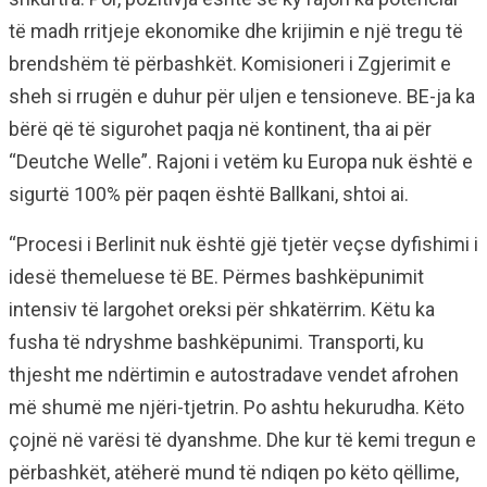
të madh rritjeje ekonomike dhe krijimin e një tregu të
brendshëm të përbashkët. Komisioneri i Zgjerimit e
sheh si rrugën e duhur për uljen e tensioneve. BE-ja ka
bërë që të sigurohet paqja në kontinent, tha ai për
“Deutche Welle”. Rajoni i vetëm ku Europa nuk është e
sigurtë 100% për paqen është Ballkani, shtoi ai.
“Procesi i Berlinit nuk është gjë tjetër veçse dyfishimi i
idesë themeluese të BE. Përmes bashkëpunimit
intensiv të largohet oreksi për shkatërrim. Këtu ka
fusha të ndryshme bashkëpunimi. Transporti, ku
thjesht me ndërtimin e autostradave vendet afrohen
më shumë me njëri-tjetrin. Po ashtu hekurudha. Këto
çojnë në varësi të dyanshme. Dhe kur të kemi tregun e
përbashkët, atëherë mund të ndiqen po këto qëllime,