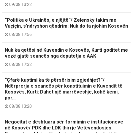
09/08 13:22
“Politika e Ukrainës, e njëjtë”/ Zelensky takim me
Vuçiçin, s’ndryshon qëndrim: Nuk do ta njohim Kosovën
08/08 17:56
Nuk ka qetësi në Kuvendin e Kosovës, Kurti goditet me
vezë gjatë seancës nga deputetja e AAK
08/08 17:32
“Çfarë kuptimi ka të përsërisim zgjedhjet?”/
Ndërprerja e seancës për konstituimin e Kuvendit të
Kosovës, Kurti: Duhet një marrëveshje, kohë kemi,
por…
08/08 13:20
Negocitat e dështuara për formimin e institucioneve
në Kosovë/ PDK dhe LDK thirrje Vetëvendosjes: