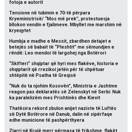
fotoja e autorit
Tensione në tubimin e 70-të përpara
Kryeministrisë/ “Mos më prek”, protestuesja
bllokon vendin e fjalimeve. Mbyllet me marshim në
kryeqytet
Humbja e madhe e Messit, zbardhen detajet e
betejës së babait të “Pleshtit” me sëmundjen e
rëndë: Leo mendoi të largohej nga Botërori
“Skifteri” shqiptar që hyri mes flakëve, historia e
shqiptarit që rrezikoi jetën për të shpëtuar
shtëpitë në Psatha të Greqisë
“Nuk do ta njohim Kosovën”, Ministria e Jashtme
reagon pas deklaratës së Zelenskyt në Serbi: Nuk
ka paralelizëm mes Prishtinës dhe Kievit
Thatësira rekord zbulon anijet naziste të Luftës
së Dytë Botërore në Danub, dalin në sipërfaqe
edhe municione të pashpërthyera
Zjarri në Krujë merr përmasa të frikshme, flakët