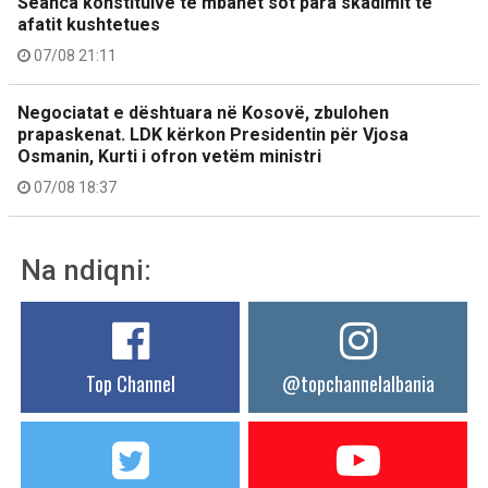
Seanca konstituive të mbahet sot para skadimit të
afatit kushtetues
07/08 21:11
Negociatat e dështuara në Kosovë, zbulohen
prapaskenat. LDK kërkon Presidentin për Vjosa
Osmanin, Kurti i ofron vetëm ministri
07/08 18:37
Na ndiqni:
Top Channel
@topchannelalbania