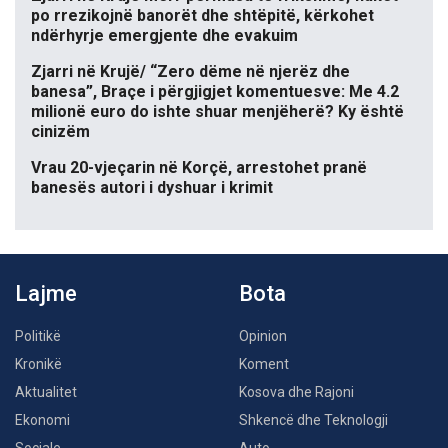
po rrezikojnë banorët dhe shtëpitë, kërkohet
ndërhyrje emergjente dhe evakuim
Zjarri në Krujë/ “Zero dëme në njerëz dhe
banesa”, Braçe i përgjigjet komentuesve: Me 4.2
milionë euro do ishte shuar menjëherë? Ky është
cinizëm
Vrau 20-vjeçarin në Korçë, arrestohet pranë
banesës autori i dyshuar i krimit
Lajme
Bota
Politikë
Opinion
Kronikë
Koment
Aktualitet
Kosova dhe Rajoni
Ekonomi
Shkencë dhe Teknologji