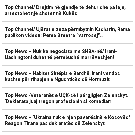
Top Channel/ Drejtim në gjendje të dehur dhe pa leje,
arrestohet një shofer në Kukës
Top Channel/ Ujërat e zeza përmbytnin Kasharin, Rama
publikon videon: Pema 8 metra “varrosej”…
Top News – Nuk ka negociata me SHBA-në/ Irani-
Uashingtoni duhet të përmbushë marrëveshjen!
Top News – Habitet Shtëpia e Bardhë. Irani vendos
kushte për rihapjen e Ngushticës së Hormuzit
Top News -Veteranët e UÇK-së i përgjigjen Zelenskyt.
‘Deklarata juaj tregon profesionin si komedian’
Top News – ‘Ukraina nuk e njeh pavarësinë e Kosovës.’
Reagon Tirana pas deklaratës së Zelenskyt