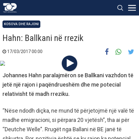
KOSOVA DHE RAJONI
Hahn: Ballkani në rrezik
17/03/2017 00:00
Johannes Hahn paralajmëron se Ballkani vazhdon të
jetë një rajon i paqëndrueshëm dhe me potecial
relativisht të madh rreziku.
“Nëse ndodh diçka, ne mund të përjetojmë një valë të
madhe emigracioni, si përpara 20 vjetësh”, tha ai për
“Deutche Welle”. Rrugët nga Ballani në BE janë të
shkurtra. Por, pozitivja është se ky rajon ka potencial