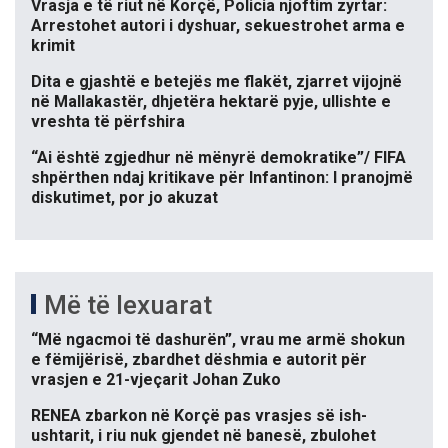
Vrasja e të riut në Korçë, Policia njoftim zyrtar:
Arrestohet autori i dyshuar, sekuestrohet arma e
krimit
Dita e gjashtë e betejës me flakët, zjarret vijojnë
në Mallakastër, dhjetëra hektarë pyje, ullishte e
vreshta të përfshira
“Ai është zgjedhur në mënyrë demokratike”/ FIFA
shpërthen ndaj kritikave për Infantinon: I pranojmë
diskutimet, por jo akuzat
Më të lexuarat
“Më ngacmoi të dashurën”, vrau me armë shokun
e fëmijërisë, zbardhet dëshmia e autorit për
vrasjen e 21-vjeçarit Johan Zuko
RENEA zbarkon në Korçë pas vrasjes së ish-
ushtarit, i riu nuk gjendet në banesë, zbulohet