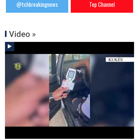
@tchbreakingnews
Top Channel
Video »