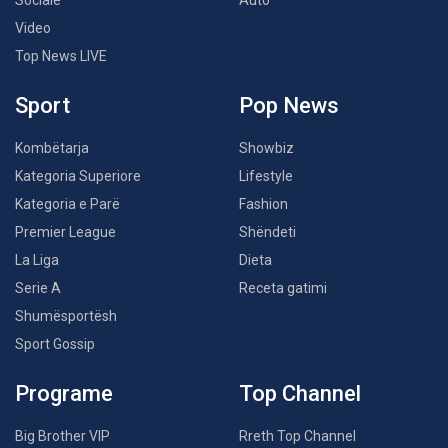
Sociale
Auto
Video
Top News LIVE
Sport
Pop News
Kombëtarja
Showbiz
Kategoria Superiore
Lifestyle
Kategoria e Parë
Fashion
Premier League
Shëndeti
La Liga
Dieta
Serie A
Receta gatimi
Shumësportësh
Sport Gossip
Programe
Top Channel
Big Brother VIP
Rreth Top Channel