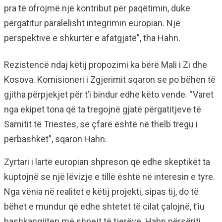
pra të ofrojmë një kontribut për paqëtimin, duke
përgatitur paralelisht integrimin europian. Një
perspektivë e shkurtër e afatgjatë”, tha Hahn.
Rezistencë ndaj këtij propozimi ka bërë Mali i Zi dhe
Kosova. Komisioneri i Zgjerimit sqaron se po bëhen të
gjitha përpjekjet për t’i bindur edhe këto vende. “Varet
nga ekipet tona që ta tregojnë gjatë përgatitjeve të
Samitit të Triestes, se çfarë është në thelb tregu i
përbashkët”, sqaron Hahn.
Zyrtari i lartë europian shpreson që edhe skeptikët ta
kuptojnë se një lëvizje e tillë është në interesin e tyre.
Nga vënia në realitet e këtij projekti, sipas tij, do të
bëhet e mundur që edhe shtetet të cilat çalojnë, t’iu
bashkangjiten më shpejt të tjerëve. Hahn përsëriti