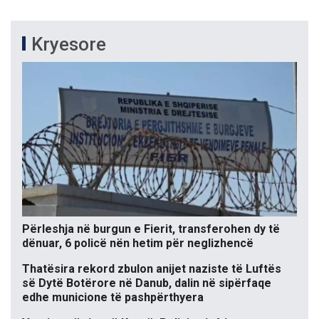
Kryesore
Përleshja në burgun e Fierit, transferohen dy të
dënuar, 6 policë nën hetim për neglizhencë
Thatësira rekord zbulon anijet naziste të Luftës
së Dytë Botërore në Danub, dalin në sipërfaqe
edhe municione të pashpërthyera