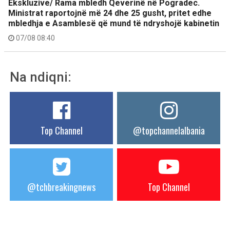
Ekskluzive/ Rama mbledh Qeverinë në Pogradec.
Ministrat raportojnë më 24 dhe 25 gusht, pritet edhe
mbledhja e Asamblesë që mund të ndryshojë kabinetin
07/08 08:40
Na ndiqni:
Top Channel
@topchannelalbania
@tchbreakingnews
Top Channel