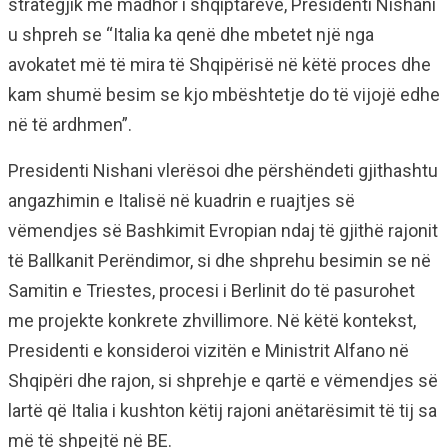
strategjik më madhor i shqiptarëve, Presidenti Nishani
u shpreh se “Italia ka qenë dhe mbetet një nga
avokatet më të mira të Shqipërisë në këtë proces dhe
kam shumë besim se kjo mbështetje do të vijojë edhe
në të ardhmen”.
Presidenti Nishani vlerësoi dhe përshëndeti gjithashtu
angazhimin e Italisë në kuadrin e ruajtjes së
vëmendjes së Bashkimit Evropian ndaj të gjithë rajonit
të Ballkanit Perëndimor, si dhe shprehu besimin se në
Samitin e Triestes, procesi i Berlinit do të pasurohet
me projekte konkrete zhvillimore. Në këtë kontekst,
Presidenti e konsideroi vizitën e Ministrit Alfano në
Shqipëri dhe rajon, si shprehje e qartë e vëmendjes së
lartë që Italia i kushton këtij rajoni anëtarësimit të tij sa
më të shpejtë në BE.