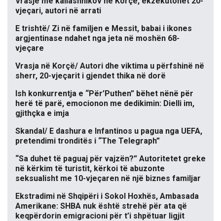
Vrasje me kallashnikov në Korçë, ekzekutohet 20-
vjeçari, autori në arrati
E trishtë/ Zi në familjen e Messit, babai i ikones
argjentinase ndahet nga jeta në moshën 68-
vjeçare
Vrasja në Korçë/ Autori dhe viktima u përfshinë në
sherr, 20-vjeçarit i gjendet thika në dorë
Ish konkurrentja e “Për’Puthen” bëhet nënë për
herë të parë, emocionon me dedikimin: Dielli im,
gjithçka e imja
Skandal/ E dashura e Infantinos u pagua nga UEFA,
pretendimi tronditës i “The Telegraph”
“Sa duhet të paguaj për vajzën?” Autoritetet greke
në kërkim të turistit, kërkoi të abuzonte
seksualisht me 10-vjeçaren në një biznes familjar
Ekstradimi në Shqipëri i Sokol Hoxhës, Ambasada
Amerikane: SHBA nuk është strehë për ata që
keqpërdorin emigracioni për t’i shpëtuar ligjit