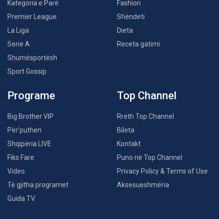
Kategoria e Parë
Fashion
Premier League
Shëndeti
La Liga
Dieta
Serie A
Receta gatimi
Shumësportësh
Sport Gossip
Programe
Top Channel
Big Brother VIP
Rreth Top Channel
Për’puthen
Bileta
Shqipëria LIVE
Kontakt
Fiks Fare
Puno në Top Channel
Video
Privacy Policy & Terms of Use
Të gjitha programet
Aksesueshmëria
Guida TV