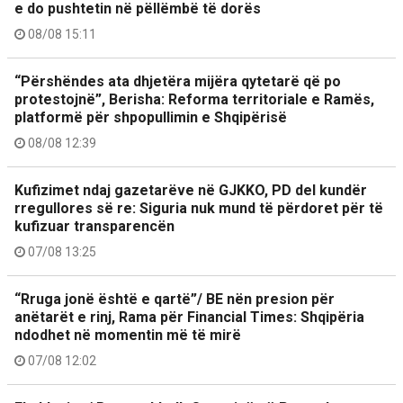
e do pushtetin në pëllëmbë të dorës
08/08 15:11
“Përshëndes ata dhjetëra mijëra qytetarë që po
protestojnë”, Berisha: Reforma territoriale e Ramës,
platformë për shpopullimin e Shqipërisë
08/08 12:39
Kufizimet ndaj gazetarëve në GJKKO, PD del kundër
rregullores së re: Siguria nuk mund të përdoret për të
kufizuar transparencën
07/08 13:25
“Rruga jonë është e qartë”/ BE nën presion për
anëtarët e rinj, Rama për Financial Times: Shqipëria
ndodhet në momentin më të mirë
07/08 12:02