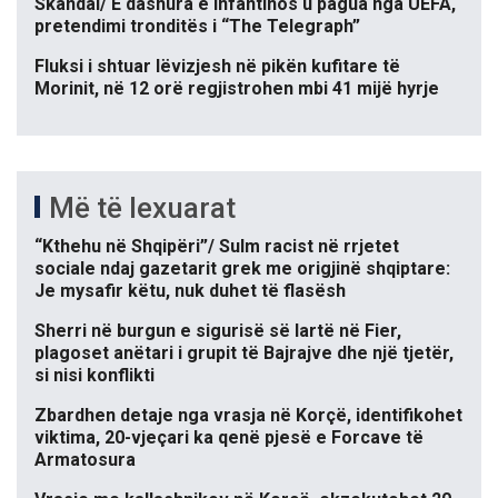
Skandal/ E dashura e Infantinos u pagua nga UEFA,
pretendimi tronditës i “The Telegraph”
Fluksi i shtuar lëvizjesh në pikën kufitare të
Morinit, në 12 orë regjistrohen mbi 41 mijë hyrje
Më të lexuarat
“Kthehu në Shqipëri”/ Sulm racist në rrjetet
sociale ndaj gazetarit grek me origjinë shqiptare:
Je mysafir këtu, nuk duhet të flasësh
Sherri në burgun e sigurisë së lartë në Fier,
plagoset anëtari i grupit të Bajrajve dhe një tjetër,
si nisi konflikti
Zbardhen detaje nga vrasja në Korçë, identifikohet
viktima, 20-vjeçari ka qenë pjesë e Forcave të
Armatosura