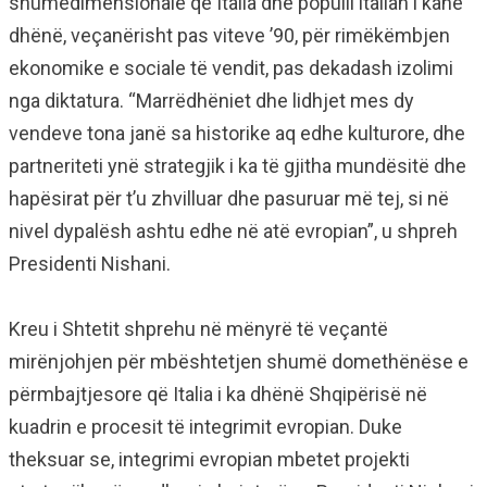
shumëdimensionale që Italia dhe populli italian i kanë
dhënë, veçanërisht pas viteve ’90, për rimëkëmbjen
ekonomike e sociale të vendit, pas dekadash izolimi
nga diktatura. “Marrëdhëniet dhe lidhjet mes dy
vendeve tona janë sa historike aq edhe kulturore, dhe
partneriteti ynë strategjik i ka të gjitha mundësitë dhe
hapësirat për t’u zhvilluar dhe pasuruar më tej, si në
nivel dypalësh ashtu edhe në atë evropian”, u shpreh
Presidenti Nishani.
Kreu i Shtetit shprehu në mënyrë të veçantë
mirënjohjen për mbështetjen shumë domethënëse e
përmbajtjesore që Italia i ka dhënë Shqipërisë në
kuadrin e procesit të integrimit evropian. Duke
theksuar se, integrimi evropian mbetet projekti