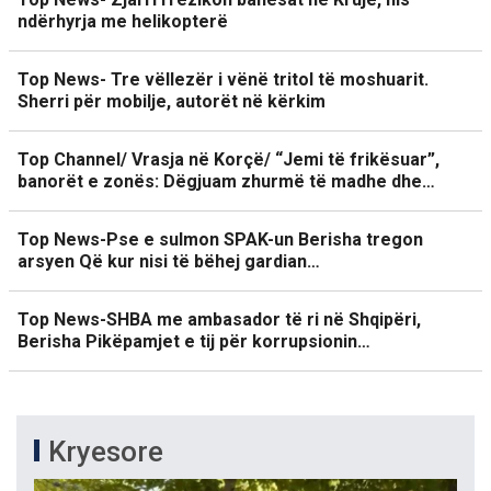
ndërhyrja me helikopterë
Top News- Tre vëllezër i vënë tritol të moshuarit.
Sherri për mobilje, autorët në kërkim
Top Channel/ Vrasja në Korçë/ “Jemi të frikësuar”,
banorët e zonës: Dëgjuam zhurmë të madhe dhe…
Top News-Pse e sulmon SPAK-un Berisha tregon
arsyen Që kur nisi të bëhej gardian…
Top News-SHBA me ambasador të ri në Shqipëri,
Berisha Pikëpamjet e tij për korrupsionin…
Kryesore