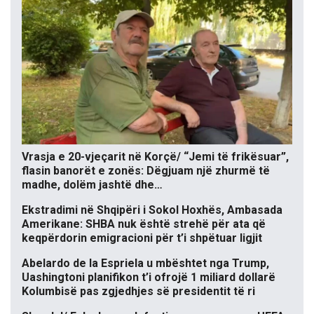
Vrasja e 20-vjeçarit në Korçë/ “Jemi të frikësuar”,
flasin banorët e zonës: Dëgjuam një zhurmë të
madhe, dolëm jashtë dhe…
Ekstradimi në Shqipëri i Sokol Hoxhës, Ambasada
Amerikane: SHBA nuk është strehë për ata që
keqpërdorin emigracioni për t’i shpëtuar ligjit
Abelardo de la Espriela u mbështet nga Trump,
Uashingtoni planifikon t’i ofrojë 1 miliard dollarë
Kolumbisë pas zgjedhjes së presidentit të ri