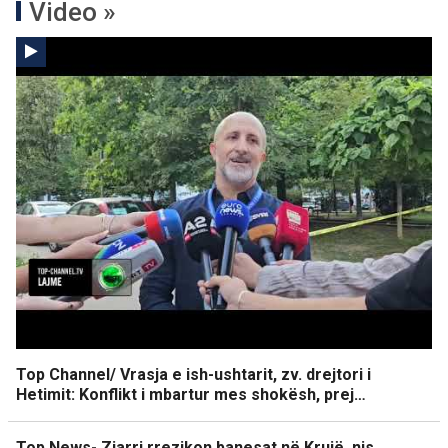
Video »
Top Channel/ Vrasja e ish-ushtarit, zv. drejtori i
Hetimit: Konflikt i mbartur mes shokësh, prej…
Top News- Zjarri rrezikon banesat në Krujë, nis