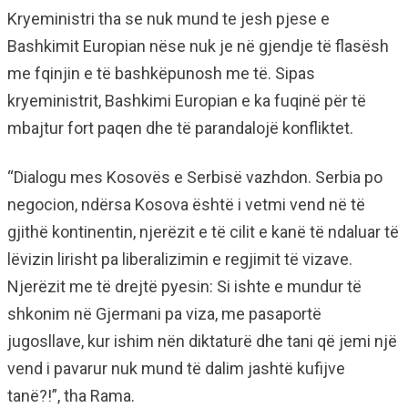
Kryeministri tha se nuk mund te jesh pjese e
Bashkimit Europian nëse nuk je në gjendje të flasësh
me fqinjin e të bashkëpunosh me të. Sipas
kryeministrit, Bashkimi Europian e ka fuqinë për të
mbajtur fort paqen dhe të parandalojë konfliktet.
“Dialogu mes Kosovës e Serbisë vazhdon. Serbia po
negocion, ndërsa Kosova është i vetmi vend në të
gjithë kontinentin, njerëzit e të cilit e kanë të ndaluar të
lëvizin lirisht pa liberalizimin e regjimit të vizave.
Njerëzit me të drejtë pyesin: Si ishte e mundur të
shkonim në Gjermani pa viza, me pasaportë
jugosllave, kur ishim nën diktaturë dhe tani që jemi një
vend i pavarur nuk mund të dalim jashtë kufijve
tanë?!”, tha Rama.