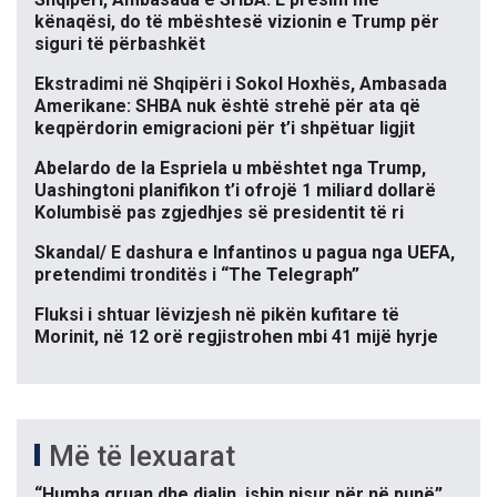
kënaqësi, do të mbështesë vizionin e Trump për
siguri të përbashkët
Ekstradimi në Shqipëri i Sokol Hoxhës, Ambasada
Amerikane: SHBA nuk është strehë për ata që
keqpërdorin emigracioni për t’i shpëtuar ligjit
Abelardo de la Espriela u mbështet nga Trump,
Uashingtoni planifikon t’i ofrojë 1 miliard dollarë
Kolumbisë pas zgjedhjes së presidentit të ri
Skandal/ E dashura e Infantinos u pagua nga UEFA,
pretendimi tronditës i “The Telegraph”
Fluksi i shtuar lëvizjesh në pikën kufitare të
Morinit, në 12 orë regjistrohen mbi 41 mijë hyrje
Më të lexuarat
“Humba gruan dhe djalin, ishin nisur për në punë”,