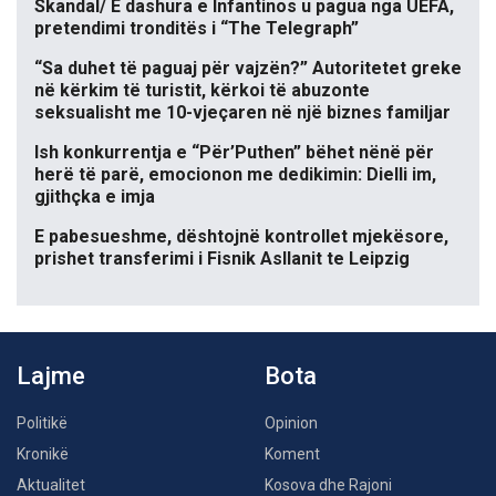
Skandal/ E dashura e Infantinos u pagua nga UEFA,
pretendimi tronditës i “The Telegraph”
“Sa duhet të paguaj për vajzën?” Autoritetet greke
në kërkim të turistit, kërkoi të abuzonte
seksualisht me 10-vjeçaren në një biznes familjar
Ish konkurrentja e “Për’Puthen” bëhet nënë për
herë të parë, emocionon me dedikimin: Dielli im,
gjithçka e imja
E pabesueshme, dështojnë kontrollet mjekësore,
prishet transferimi i Fisnik Asllanit te Leipzig
Lajme
Bota
Politikë
Opinion
Kronikë
Koment
Aktualitet
Kosova dhe Rajoni