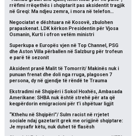
rrëfimi rrëqethës i shqiptarit pas aksidentit tragjik
në Greqi: Ma ndjeu zemra, i mora në telefon…
Negociatat e dështuara në Kosovë, zbulohen
prapaskenat. LDK kërkon Presidentin për Vjosa
Osmanin, Kurti i ofron vetëm ministri
Superkupa e Europës vjen në Top Channel, PSG
dhe Aston Villa përballen në Salzburg për trofeun
e parë të sezonit
Aksident pranë Malit të Tomorrit/ Makinës nuk i
punuan frenat dhe doli nga rruga, plagosen 7
persona, dy në gjendje të rëndë te Trauma
Ekstradimi në Shqipëri i Sokol Hoxhës, Ambasada
Amerikane: SHBA nuk është strehë për ata që
keqpërdorin emigracioni për t’i shpëtuar ligjit
“Kthehu në Shqipëri”/ Sulm racist në rrjetet
sociale ndaj gazetarit grek me origjinë shqiptare:
Je mysafir këtu, nuk duhet të flasësh