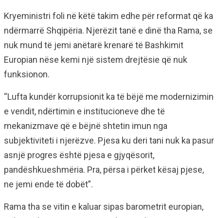
Kryeministri foli në këtë takim edhe për reformat që ka
ndërmarrë Shqipëria. Njerëzit tanë e dinë tha Rama, se
nuk mund të jemi anëtarë krenarë të Bashkimit
Europian nëse kemi një sistem drejtësie që nuk
funksionon.
“Lufta kundër korrupsionit ka të bëjë me modernizimin
e vendit, ndërtimin e institucioneve dhe të
mekanizmave që e bëjnë shtetin imun nga
subjektiviteti i njerëzve. Pjesa ku deri tani nuk ka pasur
asnjë progres është pjesa e gjyqësorit,
pandëshkueshmëria. Pra, përsa i përket kësaj pjese,
ne jemi ende të dobët”.
Rama tha se vitin e kaluar sipas barometrit europian,