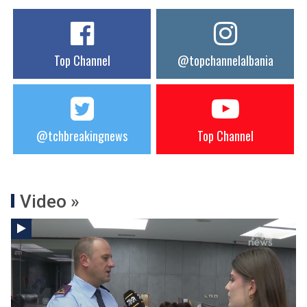
Top Channel
@topchannelalbania
@tchbreakingnews
Top Channel
Video »