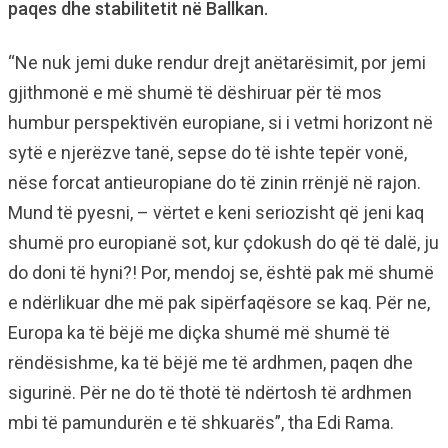
paqes dhe stabilitetit në Ballkan.
“Ne nuk jemi duke rendur drejt anëtarësimit, por jemi
gjithmonë e më shumë të dëshiruar për të mos
humbur perspektivën europiane, si i vetmi horizont në
sytë e njerëzve tanë, sepse do të ishte tepër vonë,
nëse forcat antieuropiane do të zinin rrënjë në rajon.
Mund të pyesni, – vërtet e keni seriozisht që jeni kaq
shumë pro europianë sot, kur çdokush do që të dalë, ju
do doni të hyni?! Por, mendoj se, është pak më shumë
e ndërlikuar dhe më pak sipërfaqësore se kaq. Për ne,
Europa ka të bëjë me diçka shumë më shumë të
rëndësishme, ka të bëjë me të ardhmen, paqen dhe
sigurinë. Për ne do të thotë të ndërtosh të ardhmen
mbi të pamundurën e të shkuarës”, tha Edi Rama.