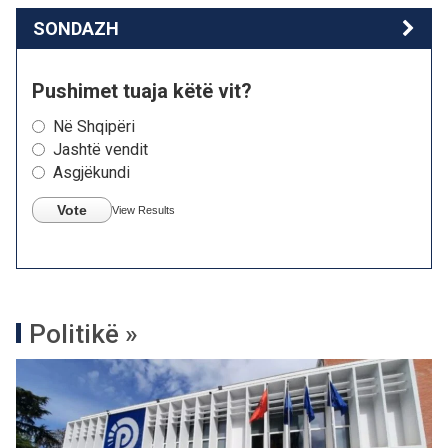
SONDAZH
Pushimet tuaja këtë vit?
Në Shqipëri
Jashtë vendit
Asgjëkundi
Vote
View Results
Politikë »