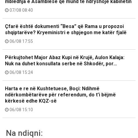
mbledhja e Asamblesë që mund të ndryshojë kabinetin
07/08 08:40
Çfarë është dokumenti “Besa” që Rama u propozoi
shqiptarëve? Kryeministri e shpjegon me katër fjalë
06/08 17:55
Përkujtohet Major Abaz Kupi në Krujë, Aulon Kalaja:
Nuk na duhet konsullata serbe në Shkodër, por…
06/08 15:24
Harta e re në Kushtetuese, Boçi: Ndihmë
ndërkombëtarëve për referendum, do t’i bëjmë
kërkesë edhe KQZ-së
06/08 15:10
Na ndiqni: