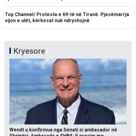
Top Channel/ Protesta e 69-të në Tiranë. Pjesëmarrja
vijon e ulët, kërkesat nuk ndryshojnë
Kryesore
Wendt u konfirmua nga Senati si ambasador në
Shqipëri, Ambasada e SHBA: E presim me