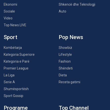
Ekonomi
Shkencë dhe Teknologji
Sociale
Auto
Video
Top News LIVE
Sport
Pop News
Kombëtarja
Showbiz
Kategoria Superiore
Lifestyle
Kategoria e Parë
Fashion
Premier League
Shëndeti
La Liga
Dieta
Serie A
Receta gatimi
Shumësportësh
Sport Gossip
Programe
Top Channel