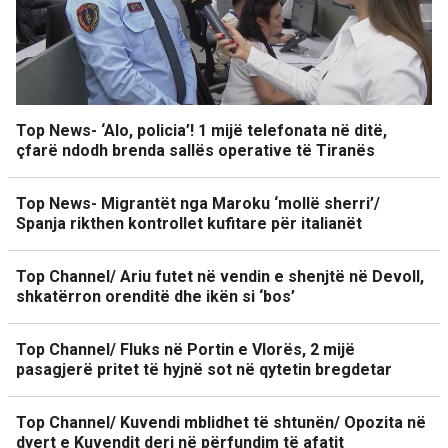
Top News- ‘Alo, policia’! 1 mijë telefonata në ditë,
çfarë ndodh brenda sallës operative të Tiranës
Top News- Migrantët nga Maroku ‘mollë sherri’/
Spanja rikthen kontrollet kufitare për italianët
Top Channel/ Ariu futet në vendin e shenjtë në Devoll,
shkatërron orenditë dhe ikën si ‘bos’
Top Channel/ Fluks në Portin e Vlorës, 2 mijë
pasagjerë pritet të hyjnë sot në qytetin bregdetar
Top Channel/ Kuvendi mblidhet të shtunën/ Opozita në
dyert e Kuvendit deri në përfundim të afatit