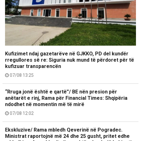
Kufizimet ndaj gazetarëve në GJKKO, PD del kundër
rregullores së re: Siguria nuk mund të përdoret për të
kufizuar transparencën
07/08 13:25
“Rruga jonë është e qartë”/ BE nën presion për
anëtarët e rinj, Rama për Financial Times: Shqipëria
ndodhet në momentin më të mirë
07/08 12:02
Ekskluzive/ Rama mbledh Qeverinë në Pogradec.
Ministrat raportojnë më 24 dhe 25 gusht, pritet edhe