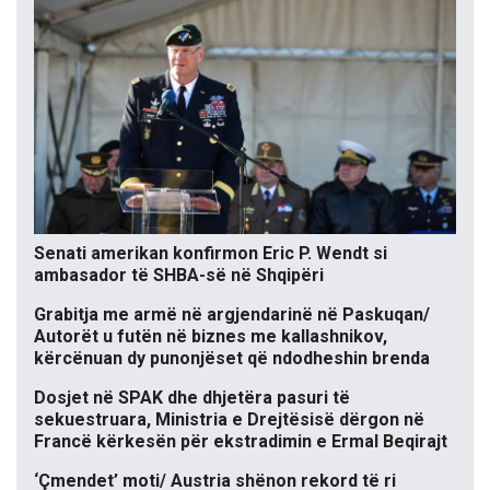
Senati amerikan konfirmon Eric P. Wendt si
ambasador të SHBA-së në Shqipëri
Grabitja me armë në argjendarinë në Paskuqan/
Autorët u futën në biznes me kallashnikov,
kërcënuan dy punonjëset që ndodheshin brenda
Dosjet në SPAK dhe dhjetëra pasuri të
sekuestruara, Ministria e Drejtësisë dërgon në
Francë kërkesën për ekstradimin e Ermal Beqirajt
‘Çmendet’ moti/ Austria shënon rekord të ri