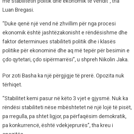
me stabilitetin politik dhe ekonomik të vendit”, tha
Luan Bregasi.
“Duke qenë një vend në zhvillim për nga procesi
ekonomik është jashtëzakonisht e rëndësishme dhe
faktor determinues stabiliteti politik dhe i klasës
politike për ekonominë dhe aq më tepër për besimin e
çdo qytetari, çdo sipërmarrësi”, u shpreh Nikolin Jaka.
Por zoti Basha ka një përgjigje të prerë. Opozita nuk
tërhiqet.
“Stabilitet kemi pasur në këto 3 vjet e gjysmë. Nuk ka
rëndësi stabiliteti nëse mbështetet në një lojë të pisët,
pa rregulla, pa shtet ligjor, pa përfaqësim demokratik,
pa konkurrencë, është vdekjeprurës”, tha kreu i