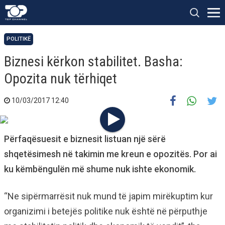
POLITIKË
Biznesi kërkon stabilitet. Basha:
Opozita nuk tërhiqet
10/03/2017 12:40
Përfaqësuesit e biznesit listuan një sërë
shqetësimesh në takimin me kreun e opozitës. Por ai
ku këmbëngulën më shume nuk ishte ekonomik.
“Ne sipërmarrësit nuk mund të japim mirëkuptim kur
organizimi i betejës politike nuk është në përputhje