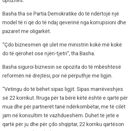
opozitës.
Basha tha se Partia Demokratike do të ndërtojë një
model të ri që do të ndaj qeverinë nga korrupsioni dhe
pazaret me oligarkët.
“Çdo biznesmen që ulet me ministrin kokë më kokë
do të qërohet ose njëri-tjetri”, tha Basha.
Basha siguroi biznesin se opozita do të mbështesë
reformën në drejtësi, por në përputhje me ligjin.
“Vetingu do të bëhet sipas ligjit. Sipas marrëveshjes
së 22 korrikut. Rruga për ta bërë këtë është e qartë për
mua dhe për partnerët tanë ndërkombëtar, me të cilët
jam në konsultim të vazhdueshëm. Duhet të jetë e
qartë për ju dhe për çdo shqiptar, 22 korriku qartëson