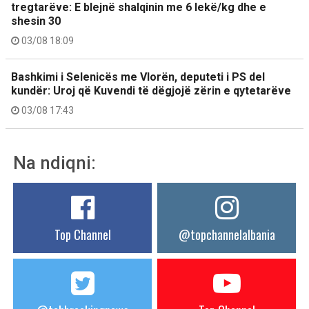
tregtarëve: E blejnë shalqinin me 6 lekë/kg dhe e
shesin 30
03/08 18:09
Bashkimi i Selenicës me Vlorën, deputeti i PS del
kundër: Uroj që Kuvendi të dëgjojë zërin e qytetarëve
03/08 17:43
Na ndiqni:
Top Channel
@topchannelalbania