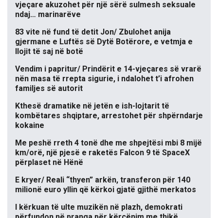
vjeçare akuzohet për një sërë sulmesh seksuale
ndaj… marinarëve
83 vite në fund të detit Jon/ Zbulohet anija
gjermane e Luftës së Dytë Botërore, e vetmja e
llojit të saj në botë
Vendim i papritur/ Prindërit e 14-vjeçares së vrarë
nën masa të rrepta sigurie, i ndalohet t’i afrohen
familjes së autorit
Kthesë dramatike në jetën e ish-lojtarit të
kombëtares shqiptare, arrestohet për shpërndarje
kokaine
Me peshë rreth 4 tonë dhe me shpejtësi mbi 8 mijë
km/orë, një pjesë e raketës Falcon 9 të SpaceX
përplaset në Hënë
E kryer/ Reali “thyen” arkën, transferon për 140
milionë euro yllin që kërkoi gjatë gjithë merkatos
I kërkuan të ulte muzikën në plazh, demokrati
përfundon në pranga për kërcënim me thikë