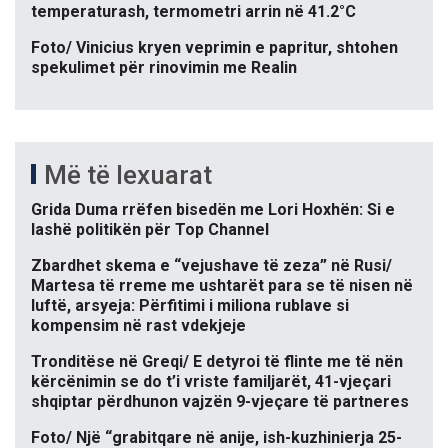
temperaturash, termometri arrin në 41.2°C
Foto/ Vinicius kryen veprimin e papritur, shtohen
spekulimet për rinovimin me Realin
Më të lexuarat
Grida Duma rrëfen bisedën me Lori Hoxhën: Si e
lashë politikën për Top Channel
Zbardhet skema e “vejushave të zeza” në Rusi/
Martesa të rreme me ushtarët para se të nisen në
luftë, arsyeja: Përfitimi i miliona rublave si
kompensim në rast vdekjeje
Tronditëse në Greqi/ E detyroi të flinte me të nën
kërcënimin se do t’i vriste familjarët, 41-vjeçari
shqiptar përdhunon vajzën 9-vjeçare të partneres
Foto/ Një “grabitqare në anije, ish-kuzhinierja 25-