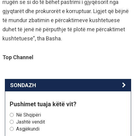
rrugën se si do të bëhet pastrimi i gjyqësorit nga
gjyqtarët dhe prokurorët e korruptuar. Ligjet që bëjnë
të mundur zbatimin e përcaktimeve kushtetuese
duhet të jenë në përputhje të plotë me përcaktimet
kushtetuese”, tha Basha.
Top Channel
SONDAZH
Pushimet tuaja këtë vit?
Në Shqipëri
Jashtë vendit
Asgjëkundi