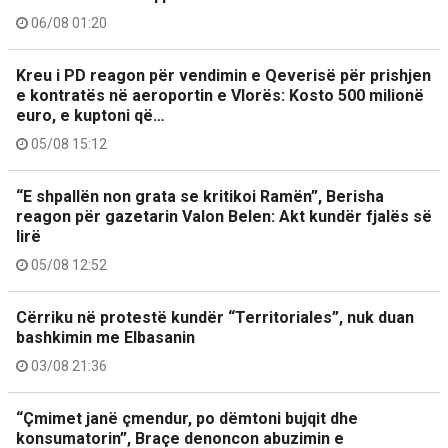
06/08 01:20
Kreu i PD reagon për vendimin e Qeverisë për prishjen
e kontratës në aeroportin e Vlorës: Kosto 500 milionë
euro, e kuptoni që…
05/08 15:12
“E shpallën non grata se kritikoi Ramën”, Berisha
reagon për gazetarin Valon Belen: Akt kundër fjalës së
lirë
05/08 12:52
Cërriku në protestë kundër “Territoriales”, nuk duan
bashkimin me Elbasanin
03/08 21:36
“Çmimet janë çmendur, po dëmtoni bujqit dhe
konsumatorin”, Braçe denoncon abuzimin e