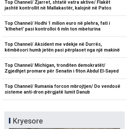
Top Channel/ Zjarret, shtatë vatra aktive/ Flakët
jashtë kontrollit në Mallakastër, kalojnë në Patos
Top Channel/ Hodhi 1 milion euro në plehra, fati i
‘kthehet’ pasi kontrolloi 6 mln ton mbeturina
Top Channel/ Aksident me vdekje në Durrës,
këmbësori humb jetën pasi përplaset nga një makinë
Top Channel/ Michigan, tronditen demokratët/
Zgjedhjet promare për Senatin i fiton Abdul El-Sayed
Top Channel/ Rumania forcon mbrojtjen/ Do vendosë
sisteme anti-dron përgjatë lumit Danub
Kryesore