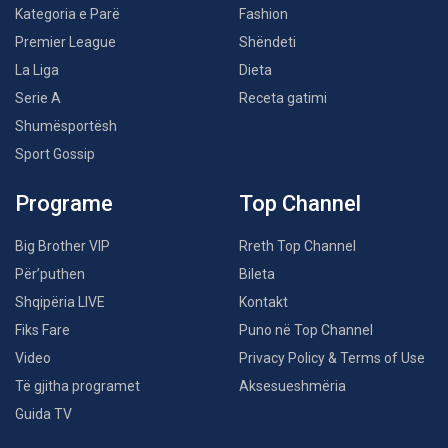
Kategoria e Parë
Fashion
Premier League
Shëndeti
La Liga
Dieta
Serie A
Receta gatimi
Shumësportësh
Sport Gossip
Programe
Top Channel
Big Brother VIP
Rreth Top Channel
Për’puthen
Bileta
Shqipëria LIVE
Kontakt
Fiks Fare
Puno në Top Channel
Video
Privacy Policy & Terms of Use
Të gjitha programet
Aksesueshmëria
Guida TV