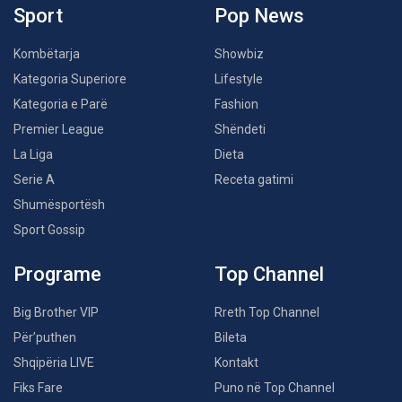
Sport
Pop News
Kombëtarja
Showbiz
Kategoria Superiore
Lifestyle
Kategoria e Parë
Fashion
Premier League
Shëndeti
La Liga
Dieta
Serie A
Receta gatimi
Shumësportësh
Sport Gossip
Programe
Top Channel
Big Brother VIP
Rreth Top Channel
Për’puthen
Bileta
Shqipëria LIVE
Kontakt
Fiks Fare
Puno në Top Channel