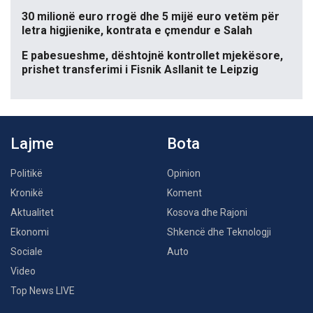
30 milionë euro rrogë dhe 5 mijë euro vetëm për
letra higjienike, kontrata e çmendur e Salah
E pabesueshme, dështojnë kontrollet mjekësore,
prishet transferimi i Fisnik Asllanit te Leipzig
Lajme
Bota
Politikë
Opinion
Kronikë
Koment
Aktualitet
Kosova dhe Rajoni
Ekonomi
Shkencë dhe Teknologji
Sociale
Auto
Video
Top News LIVE