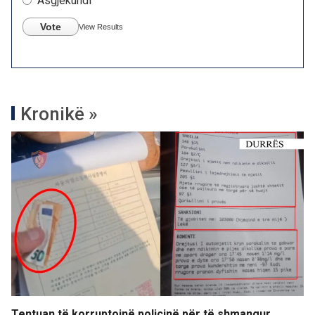
Asgjëkundi
Vote
View Results
Kronikë »
Tentuan të korruptojnë policinë për të shmangur