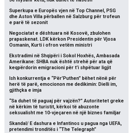
Superkupa e Europës vjen në Top Channel, PSG
dhe Aston Villa përballen në Salzburg për trofeun
e parë të sezonit
Negociatat e dështuara në Kosovë, zbulohen
prapaskenat. LDK kërkon Presidentin për Vjosa
Osmanin, Kurti i ofron vetëm ministri
Ekstradimi në Shqipëri i Sokol Hoxhës, Ambasada
Amerikane: SHBA nuk është strehë për ata që
keqpërdorin emigracioni për t’i shpëtuar ligjit
Ish konkurrentja e “Për’Puthen” bëhet nënë për
herë të parë, emocionon me dedikimin: Dielli im,
gjithçka e imja
“Sa duhet të paguaj për vajzën?” Autoritetet greke
në kërkim të turistit, kërkoi të abuzonte
seksualisht me 10-vjeçaren në një biznes familjar
Skandal/ E dashura e Infantinos u pagua nga UEFA,
pretendimi tronditës i “The Telegraph”