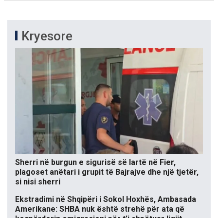
Kryesore
Sherri në burgun e sigurisë së lartë në Fier,
plagoset anëtari i grupit të Bajrajve dhe një tjetër,
si nisi sherri
Ekstradimi në Shqipëri i Sokol Hoxhës, Ambasada
Amerikane: SHBA nuk është strehë për ata që