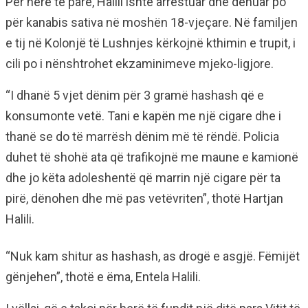
Për herë të parë, Halili ishte arrestuar dhe dënuar po
për kanabis sativa në moshën 18-vjeçare. Në familjen
e tij në Kolonjë të Lushnjes kërkojnë kthimin e trupit, i
cili po i nënshtrohet ekzaminimeve mjeko-ligjore.
“I dhanë 5 vjet dënim për 3 gramë hashash që e
konsumonte vetë. Tani e kapën me një cigare dhe i
thanë se do të marrësh dënim më të rëndë. Policia
duhet të shohë ata që trafikojnë me maune e kamionë
dhe jo këta adoleshentë që marrin një cigare për ta
pirë, dënohen dhe më pas vetëvriten”, thotë Hartjan
Halili.
“Nuk kam shitur as hashash, as drogë e asgjë. Fëmijët
gënjehen”, thotë e ëma, Entela Halili.