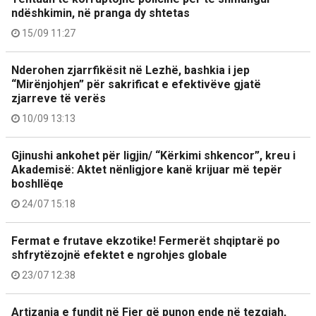
ndëshkimin, në pranga dy shtetas
15/09 11:27
Nderohen zjarrfikësit në Lezhë, bashkia i jep
“Mirënjohjen” për sakrificat e efektivëve gjatë
zjarreve të verës
10/09 13:13
Gjinushi ankohet për ligjin/ “Kërkimi shkencor”, kreu i
Akademisë: Aktet nënligjore kanë krijuar më tepër
boshllëqe
24/07 15:18
Fermat e frutave ekzotike! Fermerët shqiptarë po
shfrytëzojnë efektet e ngrohjes globale
23/07 12:38
Artizania e fundit në Fier që punon ende në tezgjah,