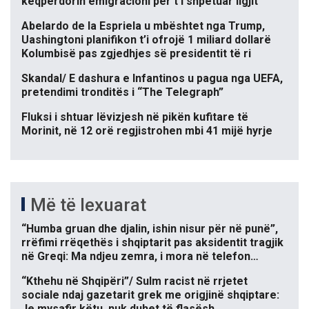
keqpërdorin emigracioni për t’i shpëtuar ligjit
Abelardo de la Espriela u mbështet nga Trump,
Uashingtoni planifikon t’i ofrojë 1 miliard dollarë
Kolumbisë pas zgjedhjes së presidentit të ri
Skandal/ E dashura e Infantinos u pagua nga UEFA,
pretendimi tronditës i “The Telegraph”
Fluksi i shtuar lëvizjesh në pikën kufitare të
Morinit, në 12 orë regjistrohen mbi 41 mijë hyrje
Më të lexuarat
“Humba gruan dhe djalin, ishin nisur për në punë”,
rrëfimi rrëqethës i shqiptarit pas aksidentit tragjik
në Greqi: Ma ndjeu zemra, i mora në telefon…
“Kthehu në Shqipëri”/ Sulm racist në rrjetet
sociale ndaj gazetarit grek me origjinë shqiptare:
Je mysafir këtu, nuk duhet të flasësh