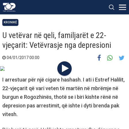
KRONIKË
U vetëvar në qeli, familjarët e 22-
vjeçarit: Vetëvrasje nga depresioni
04/01/2017 00:00
I arrestuar për një cigare hashash. I ati i Estref Halilit,
22-vjeçarit që vari veten të martën në mbrëmje në
burgun e Rogozhinës, thotë se i biri kishte rënë në
depresion pas arrestimit, që ishte i dyti brenda pak
vitesh.