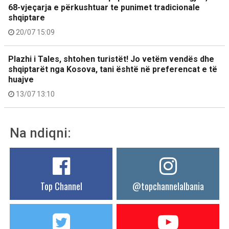
68-vjeçarja e përkushtuar te punimet tradicionale
shqiptare
20/07 15:09
Plazhi i Tales, shtohen turistët! Jo vetëm vendës dhe
shqiptarët nga Kosova, tani është në preferencat e të
huajve
13/07 13:10
Na ndiqni:
Top Channel
@topchannelalbania