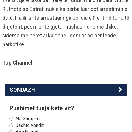
I vëllai, që e takoi për herë të fundit një ditë para Vitit të
Ri, thotë se Estrefi nuk e ka përballuar dot arrestimin e
dytë. Halili ishte arrestuar nga policia e Fierit në fund të
dhjetorit, pasi i ishte gjetur hashash dhe një thikë.
Ndërsa më herët ai ka qenë i dënuar po për lëndë
narkotike.
Top Channel
SONDAZH
Pushimet tuaja këtë vit?
Në Shqipëri
Jashtë vendit