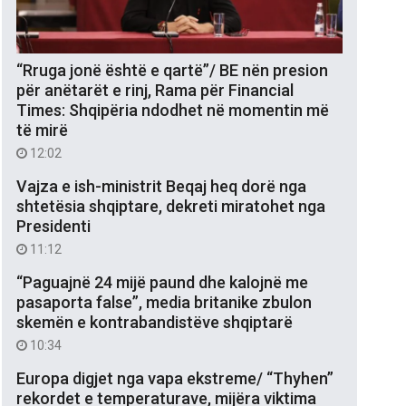
“Rruga jonë është e qartë”/ BE nën presion
për anëtarët e rinj, Rama për Financial
Times: Shqipëria ndodhet në momentin më
të mirë
12:02
Vajza e ish-ministrit Beqaj heq dorë nga
shtetësia shqiptare, dekreti miratohet nga
Presidenti
11:12
“Paguajnë 24 mijë paund dhe kalojnë me
pasaporta false”, media britanike zbulon
skemën e kontrabandistëve shqiptarë
10:34
Europa digjet nga vapa ekstreme/ “Thyhen”
rekordet e temperaturave, mijëra viktima