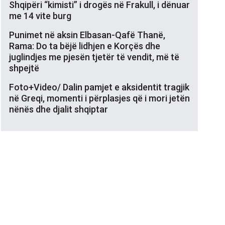
Shqipëri “kimisti” i drogës në Frakull, i dënuar
me 14 vite burg
Punimet në aksin Elbasan-Qafë Thanë,
Rama: Do ta bëjë lidhjen e Korçës dhe
juglindjes me pjesën tjetër të vendit, më të
shpejtë
Foto+Video/ Dalin pamjet e aksidentit tragjik
në Greqi, momenti i përplasjes që i mori jetën
nënës dhe djalit shqiptar