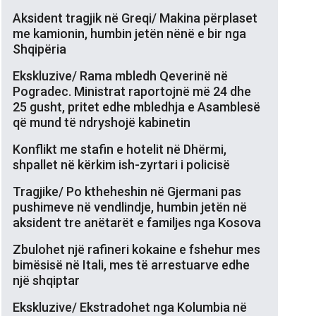
Aksident tragjik në Greqi/ Makina përplaset
me kamionin, humbin jetën nënë e bir nga
Shqipëria
Ekskluzive/ Rama mbledh Qeverinë në
Pogradec. Ministrat raportojnë më 24 dhe
25 gusht, pritet edhe mbledhja e Asamblesë
që mund të ndryshojë kabinetin
Konflikt me stafin e hotelit në Dhërmi,
shpallet në kërkim ish-zyrtari i policisë
Tragjike/ Po ktheheshin në Gjermani pas
pushimeve në vendlindje, humbin jetën në
aksident tre anëtarët e familjes nga Kosova
Zbulohet një rafineri kokaine e fshehur mes
bimësisë në Itali, mes të arrestuarve edhe
një shqiptar
Ekskluzive/ Ekstradohet nga Kolumbia në