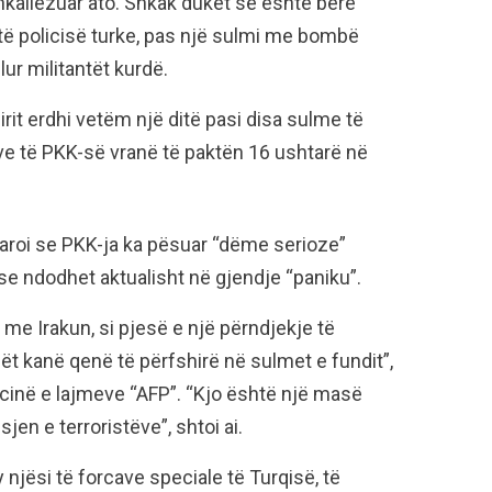
rshkallëzuar ato. Shkak duket se është bërë
të policisë turke, pas një sulmi me bombë
lur militantët kurdë.
irit erdhi vetëm një ditë pasi disa sulme të
ve të PKK-së vranë të paktën 16 ushtarë në
laroi se PKK-ja ka pësuar “dëme serioze”
 se ndodhet aktualisht në gjendje “paniku”.
n me Irakun, si pjesë e një përndjekje të
lët kanë qenë të përfshirë në sulmet e fundit”,
ncinë e lajmeve “AFP”. “Kjo është një masë
jen e terroristëve”, shtoi ai.
 njësi të forcave speciale të Turqisë, të