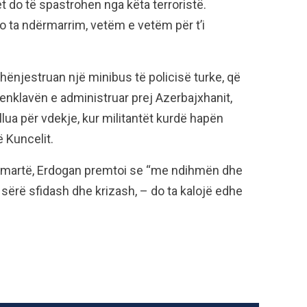
t do të spastrohen nga këta terroristë.
do ta ndërmarrim, vetëm e vetëm për t’i
shënjestruan një minibus të policisë turke, që
ë enklavën e administruar prej Azerbajxhanit,
lua për vdekje, kur militantët kurdë hapën
ë Kuncelit.
të martë, Erdogan premtoi se “me ndihmën dhe
jë sërë sfidash dhe krizash, – do ta kalojë edhe