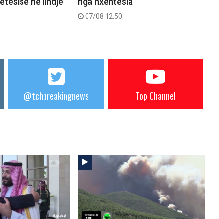
etësisë në lindje
nga nxehtësia
07/08 12:50
@tchbreakingnews
Top Channel