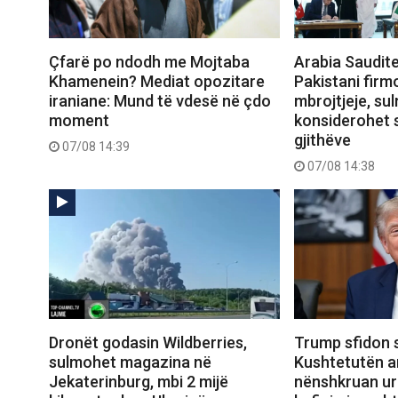
Çfarë po ndodh me Mojtaba
Arabia Saudite
Khamenein? Mediat opozitare
Pakistani firm
iraniane: Mund të vdesë në çdo
mbrojtjeje, sul
moment
konsiderohet 
gjithëve
07/08 14:39
07/08 14:38
Dronët godasin Wildberries,
Trump sfidon 
sulmohet magazina në
Kushtetutën a
Jekaterinburg, mbi 2 mijë
nënshkruan urd