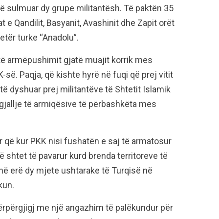
ë sulmuar dy grupe militantësh. Të paktën 35
 e Qandilit, Basyanit, Avashinit dhe Zapit orët
jetër turke “Anadolu”.
të armëpushimit gjatë muajit korrik mes
së. Paqja, që kishte hyrë në fuqi që prej vitit
ë dyshuar prej militantëve të Shtetit Islamik
ingjallje të armiqësive të përbashkëta mes
që kur PKK nisi fushatën e saj të armatosur
një shtet të pavarur kurd brenda territoreve të
në erë dy mjete ushtarake të Turqisë në
kun.
ërpërgjigj me një angazhim të palëkundur për