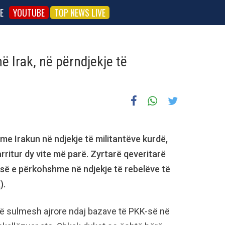
E
YOUTUBE
TOP NEWS LIVE
ë Irak, në përndjekje të
me Irakun në ndjekje të militantëve kurdë,
rritur dy vite më parë. Zyrtarë qeveritarë
asë e përkohshme në ndjekje të rebelëve të
).
alë sulmesh ajrore ndaj bazave të PKK-së në