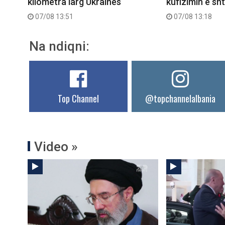
kilometra larg Ukrainës
kufizimin e sht
07/08 13:51
07/08 13:18
Na ndiqni:
Top Channel
@topchannelalbania
Video »