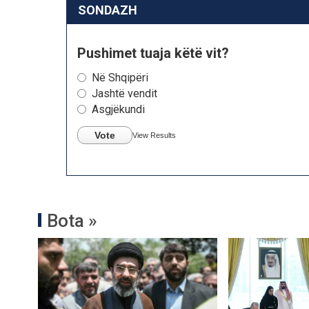
SONDAZH
Pushimet tuaja këtë vit?
Në Shqipëri
Jashtë vendit
Asgjëkundi
Vote
View Results
Bota »