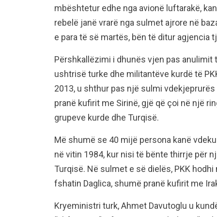
mbështetur edhe nga avionë luftarakë, kan
rebelë janë vrarë nga sulmet ajrore në bazat
e para të së martës, bën të ditur agjencia t
Përshkallëzimi i dhunës vjen pas anulimit 
ushtrisë turke dhe militantëve kurdë të PKK-
2013, u shthur pas një sulmi vdekjeprurës t
pranë kufirit me Sirinë, gjë që çoi në një r
grupeve kurde dhe Turqisë.
Më shumë se 40 mijë persona kanë vdekur 
në vitin 1984, kur nisi të bënte thirrje për 
Turqisë. Në sulmet e së dielës, PKK hodhi 
fshatin Daglica, shumë pranë kufirit me Ira
Kryeministri turk, Ahmet Davutoglu u kund