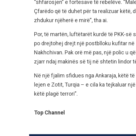
“shfarosjen” e fortesave të rebelëve. “Male
Çfarëdo që të duhet për ta realizuar këtë, 
zhdukur njëherë e mirë”, tha ai.
Por, të martën, luftëtarët kurdë të PKK-së 
po drejtohej drejt një postblloku kufitar n
Nakhchivan. Pak orë më pas, një polic u qël
zjarr ndaj makinës së tij në shtetin lindor t
Në një fjalim sfidues nga Ankaraja, këtë 
lejen e Zotit, Turqia – e cila ka tejkaluar n
këtë plagë terrori”.
Top Channel