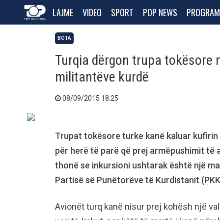
LAJME
VIDEO
SPORT
POP NEWS
PROGRAM
BOTA
Turqia dërgon trupa tokësore n
militantëve kurdë
08/09/2015 18:25
Trupat tokësore turke kanë kaluar kufirin 
për herë të parë që prej armëpushimit të a
thonë se inkursioni ushtarak është një m
Partisë së Punëtorëve të Kurdistanit (PKK
Avionët turq kanë nisur prej kohësh një v