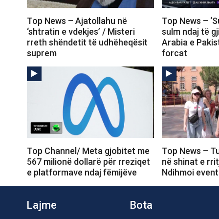
Top News – Ajatollahu në
Top News – ‘Su
‘shtratin e vdekjes’ / Misteri
sulm ndaj të gj
rreth shëndetit të udhëheqësit
Arabia e Pakis
suprem
forcat
Top Channel/ Meta gjobitet me
Top News – Tu
567 milionë dollarë për rreziqet
në shinat e rri
e platformave ndaj fëmijëve
Ndihmoi event
Lajme
Bota