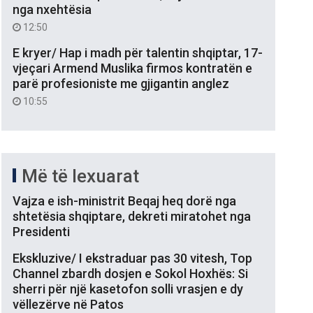
nga nxehtësia
12:50
E kryer/ Hap i madh për talentin shqiptar, 17-
vjeçari Armend Muslika firmos kontratën e
parë profesioniste me gjigantin anglez
10:55
Më të lexuarat
Vajza e ish-ministrit Beqaj heq dorë nga
shtetësia shqiptare, dekreti miratohet nga
Presidenti
Ekskluzive/ I ekstraduar pas 30 vitesh, Top
Channel zbardh dosjen e Sokol Hoxhës: Si
sherri për një kasetofon solli vrasjen e dy
vëllezërve në Patos