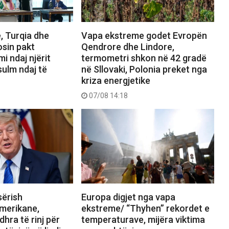
, Turqia dhe
Vapa ekstreme godet Evropën
osin pakt
Qendrore dhe Lindore,
mi ndaj njërit
termometri shkon në 42 gradë
sulm ndaj të
në Sllovaki, Polonia preket nga
kriza energjetike
07/08 14:18
sërish
Europa digjet nga vapa
merikane,
ekstreme/ “Thyhen” rekordet e
hra të rinj për
temperaturave, mijëra viktima