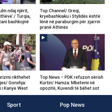
lm ndaj njërit,
Top Channel/ Greqi,
ithëve’ / Turqia,
kryebashkiaku i Stylidës është
tani bashkojnë
lënë në paraburgim për zjarrin
pranë Athinës
rizmi rikthehet
Top News – PDK refuzon sërish
tjes/ Gonxhja:
Kurtin/ Hamza: Mbetemi në
i i Kanye West
opozitë, Kuvendi të bëhet sot
Sport
Pop News