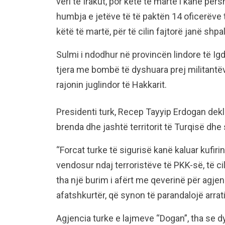
veri të Irakut, por këtë të martë i kanë pë
humbja e jetëve të të paktën 14 oficerëve 
këtë të martë, për të cilin fajtorë janë shpal
Sulmi i ndodhur në provincën lindore të Igd
tjera me bombë të dyshuara prej militantë
rajonin juglindor të Hakkarit.
Presidenti turk, Recep Tayyip Erdogan dek
brenda dhe jashtë territorit të Turqisë dhe
“Forcat turke të sigurisë kanë kaluar kufiri
vendosur ndaj terroristëve të PKK-së, të ci
tha një burim i afërt me qeverinë për agje
afatshkurtër, që synon të parandalojë arratis
Agjencia turke e lajmeve “Dogan”, tha se dy