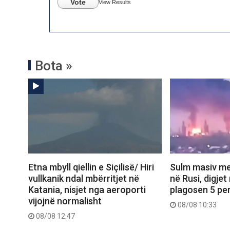
Vote
View Results
Bota »
Etna mbyll qiellin e Siçilisë/ Hiri
Sulm masiv me
vullkanik ndal mbërritjet në
në Rusi, digjet
Katania, nisjet nga aeroporti
plagosen 5 pe
vijojnë normalisht
08/08 10:33
08/08 12:47