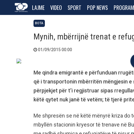
LAJME
VIDEO
SPORT
POP NEWS
PROGRAM
BOTA
Mynih, mbërrijnë trenat e refu
01/09/2015 00:00
Me qindra emigrantë e përfunduan rrugëti
që i transportonin mbërritën mëngjesin e
përpjekjet për t’i regjistruar sipas rregul
këtë qytet nuk janë të vetëm; të tjerë pri
Me shpresën se në këtë mënyrë kriza do të 
mbyllën stacionin kryesor të trenave në Bud
me radhë shumica e refugjatëve të nisur m