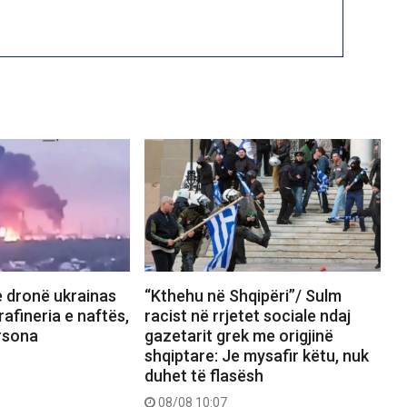
 dronë ukrainas
“Kthehu në Shqipëri”/ Sulm
 rafineria e naftës,
racist në rrjetet sociale ndaj
rsona
gazetarit grek me origjinë
shqiptare: Je mysafir këtu, nuk
duhet të flasësh
08/08 10:07