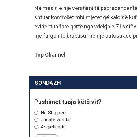
Në mesin e një vërshimi të paprecendentë, 
shtuar kontrollet mbi mjetet që kalojnë kuf
evidentua fare qartë nga vdekja e 71 vetëve
një furgon të braktisur në një autostradë 
Top Channel
SONDAZH
Pushimet tuaja këtë vit?
Në Shqipëri
Jashtë vendit
Asgjëkundi