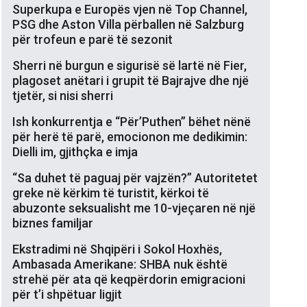
Superkupa e Europës vjen në Top Channel,
PSG dhe Aston Villa përballen në Salzburg
për trofeun e parë të sezonit
Sherri në burgun e sigurisë së lartë në Fier,
plagoset anëtari i grupit të Bajrajve dhe një
tjetër, si nisi sherri
Ish konkurrentja e “Për’Puthen” bëhet nënë
për herë të parë, emocionon me dedikimin:
Dielli im, gjithçka e imja
“Sa duhet të paguaj për vajzën?” Autoritetet
greke në kërkim të turistit, kërkoi të
abuzonte seksualisht me 10-vjeçaren në një
biznes familjar
Ekstradimi në Shqipëri i Sokol Hoxhës,
Ambasada Amerikane: SHBA nuk është
strehë për ata që keqpërdorin emigracioni
për t’i shpëtuar ligjit