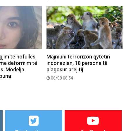
gjim të nofullës,
Majmuni terrorizon qytetin
 me deformim të
indonezian, 18 persona të
s. Modelja
plagosur prej tij
 puna
08/08 08:54