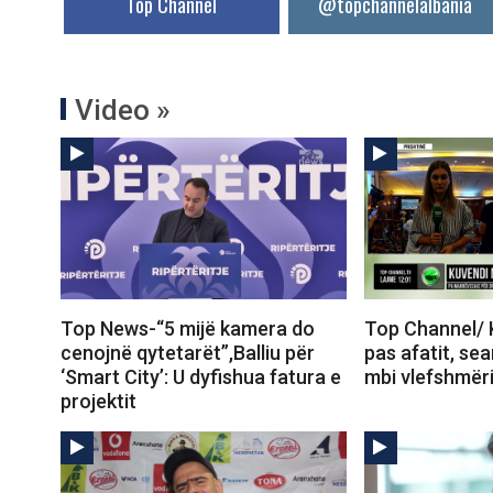
Top Channel
@topchannelalbania
Video »
Top News-“5 mijë kamera do
Top Channel/ 
cenojnë qytetarët”,Balliu për
pas afatit, se
‘Smart City’: U dyfishua fatura e
mbi vlefshmër
projektit