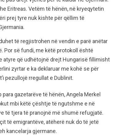
dhe Eritreas. Vetëm të hënën, në kryeqytetin
i prej tyre nuk kishte për qëllim të
 Gjermania.
t duhet të regjistrohen në vendin e parë anëtar
. Por së fundi, me këtë protokoll është
 atyre që udhëtojnë drejt Hungarisë fillimisht
erlini zyrtar e ka deklaruar me kohë se për
i pezullojë rregullat e Dublinit.
 para gazetarëve të hënën, Angela Merkel
lokut mbi këtë çështje të ngutshme e në
eve të tjera të pranojnë më shumë refugjatë.
it të emigrantëve, atëherë nuk do të jetë
reh kancelarja gjermane.