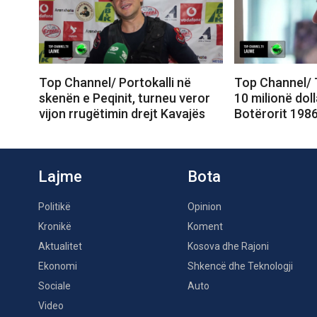
Top Channel/ Portokalli në
Top Channel/ 
skenën e Peqinit, turneu veror
10 milionë doll
vijon rrugëtimin drejt Kavajës
Botërorit 1986
Lajme
Bota
Politikë
Opinion
Kronikë
Koment
Aktualitet
Kosova dhe Rajoni
Ekonomi
Shkencë dhe Teknologji
Sociale
Auto
Video