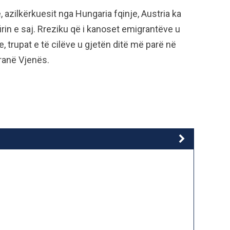
azilkërkuesit nga Hungaria fqinje, Austria ka
irin e saj. Rreziku që i kanoset emigrantëve u
, trupat e të cilëve u gjetën ditë më parë në
pranë Vjenës.