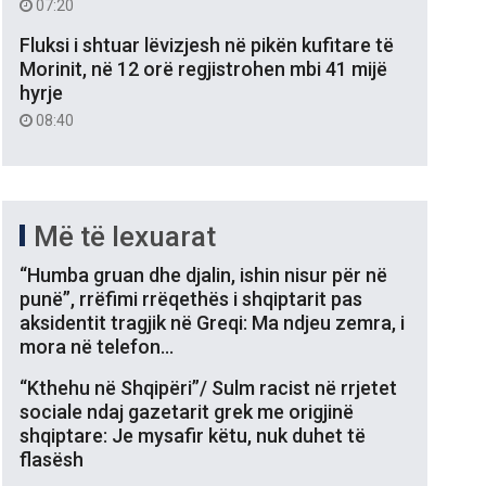
07:20
Fluksi i shtuar lëvizjesh në pikën kufitare të
Morinit, në 12 orë regjistrohen mbi 41 mijë
hyrje
08:40
Më të lexuarat
“Humba gruan dhe djalin, ishin nisur për në
punë”, rrëfimi rrëqethës i shqiptarit pas
aksidentit tragjik në Greqi: Ma ndjeu zemra, i
mora në telefon…
“Kthehu në Shqipëri”/ Sulm racist në rrjetet
sociale ndaj gazetarit grek me origjinë
shqiptare: Je mysafir këtu, nuk duhet të
flasësh