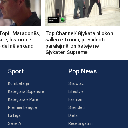
Topi i Maradonës,
Top Channel/ Gjykata bllokon
arë, historia e
sallën e Trump, presidenti
 del në ankand
paralajmëron betejë në
Gjykatën Supreme
Sport
Pop News
Kombëtarja
Showbiz
Kategoria Superiore
Lifestyle
Kategoria e Parë
Fashion
Premier League
Shëndeti
La Liga
Dieta
Serie A
Receta gatimi