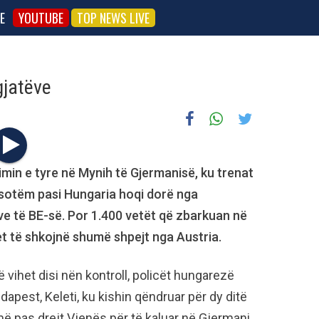
E
YOUTUBE
TOP NEWS LIVE
gjatëve
min e tyre në Mynih të Gjermanisë, ku trenat
 sotëm pasi Hungaria hoqi dorë nga
lave të BE-së. Por 1.400 vetët që zbarkuan në
tet të shkojnë shumë shpejt nga Austria.
vihet disi nën kontroll, policët hungarezë
apest, Keleti, ku kishin qëndruar për dy ditë
ë pas drejt Vjenës për të kaluar në Gjermani.