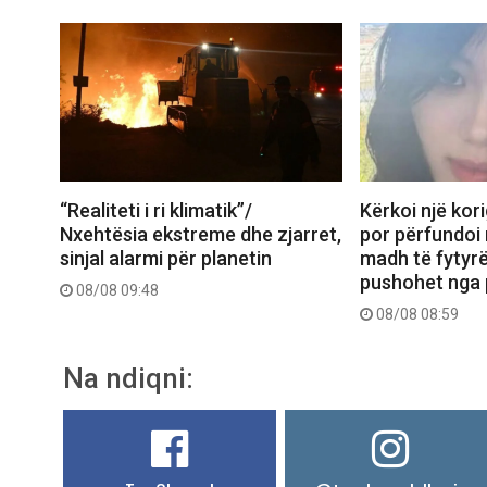
“Realiteti i ri klimatik”/
Kërkoi një kori
Nxehtësia ekstreme dhe zjarret,
por përfundoi
sinjal alarmi për planetin
madh të fytyrë
pushohet nga
08/08 09:48
08/08 08:59
Na ndiqni: