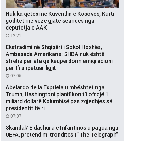
Nuk ka qetësi në Kuvendin e Kosovës, Kurti
goditet me vezë gjatë seancës nga
deputetja e AAK
12:21
Ekstradimi në Shqipëri i Sokol Hoxhës,
Ambasada Amerikane: SHBA nuk është
strehë për ata që keqpërdorin emigracioni
për t’i shpëtuar ligjit
07:05
Abelardo de la Espriela u mbështet nga
Trump, Uashingtoni planifikon t’i ofrojë 1
miliard dollarë Kolumbisë pas zgjedhjes së
presidentit të ri
07:37
Skandal/ E dashura e Infantinos u pagua nga
UEFA, pretendimi tronditës i “The Telegraph”