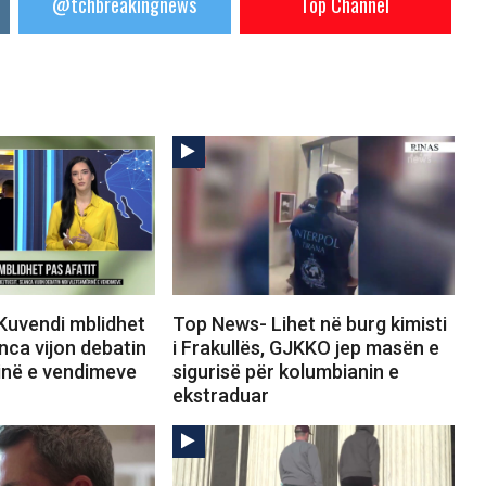
@tchbreakingnews
Top Channel
Kuvendi mblidhet
Top News- Lihet në burg kimisti
anca vijon debatin
i Frakullës, GJKKO jep masën e
inë e vendimeve
sigurisë për kolumbianin e
ekstraduar