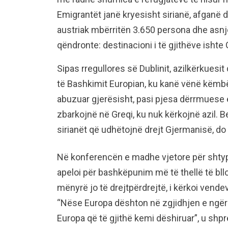
Emigrantët janë kryesisht sirianë, afganë 
austriak mbërritën 3.650 persona dhe asnjër
qëndronte: destinacioni i të gjithëve ishte
Sipas rregullores së Dublinit, azilkërkuesi
të Bashkimit Europian, ku kanë vënë këmbë
abuzuar gjerësisht, pasi pjesa dërrmuese e
zbarkojnë në Greqi, ku nuk kërkojnë azil. B
sirianët që udhëtojnë drejt Gjermanisë, do t’
Në konferencën e madhe vjetore për shtyp
apeloi për bashkëpunim më të thellë të bl
mënyrë jo të drejtpërdrejtë, i kërkoi vend
“Nëse Europa dështon në zgjidhjen e ngërç
Europa që të gjithë kemi dëshiruar”, u shp