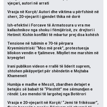
vjeçari, autori në arrati
Vrasja në Korçë/ Autori dhe viktima u përfshinë në
sherr, 20-vjeçarit i gjendet thika në dorë
Ish-efektivi i Forcave të Armatosura u vra me
kallashnikov nga shoku i fëmijërisë, zv. drejtori i
Hetimit: Kishin konflikt të mbartur prej disa kohësh
Tensione në tubimin e 70-të përpara
Kryeministrisë/ “Mos më prek”, protestuesja
bllokon vendin e fjalimeve. Mbyllet me marshim në
kryeqytet
Irani publikon videon e rrallë të liderit suprem,
shtohen pikëpyetjet për shëndetin e Mojtaba
Khameneit
Humbja e madhe e Messit, zbardhen detajet e
betejës së babait të “Pleshtit” me sëmundjen e
rëndë: Leo mendoi të largohej nga Botërori
Vrasja e 20-vjeçarit në Korçë/ “Jemi të frikësuar”,