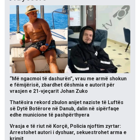
“Më ngacmoi të dashurën”, vrau me armë shokun
e fëmijërisë, zbardhet dëshmia e autorit për
vrasjen e 21-vjeçarit Johan Zuko
Thatësira rekord zbulon anijet naziste të Luftës
së Dytë Botërore në Danub, dalin në sipërfaqe
edhe municione të pashpërthyera
Vrasja e të riut në Korçë, Policia njoftim zyrtar:
Arrestohet autori i dyshuar, sekuestrohet arma e
krimit