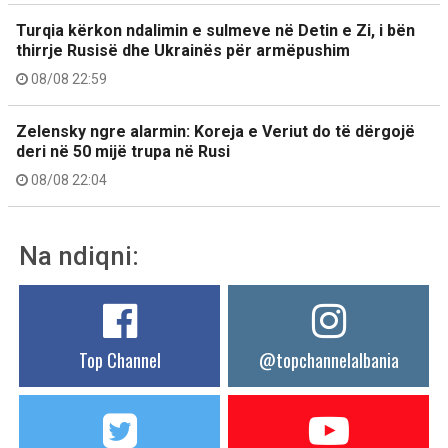
Turqia kërkon ndalimin e sulmeve në Detin e Zi, i bën
thirrje Rusisë dhe Ukrainës për armëpushim
08/08 22:59
Zelensky ngre alarmin: Koreja e Veriut do të dërgojë
deri në 50 mijë trupa në Rusi
08/08 22:04
Na ndiqni:
Top Channel
@topchannelalbania