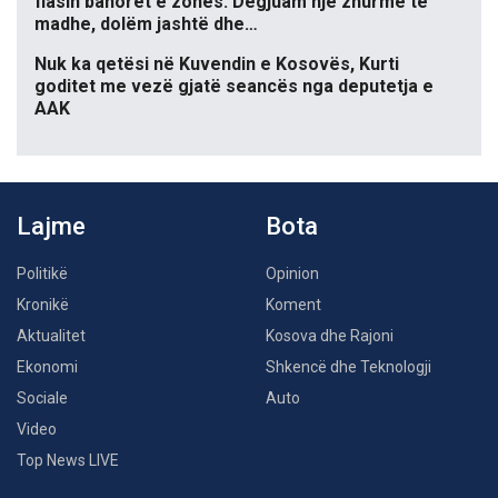
flasin banorët e zonës: Dëgjuam një zhurmë të
madhe, dolëm jashtë dhe…
Nuk ka qetësi në Kuvendin e Kosovës, Kurti
goditet me vezë gjatë seancës nga deputetja e
AAK
Lajme
Bota
Politikë
Opinion
Kronikë
Koment
Aktualitet
Kosova dhe Rajoni
Ekonomi
Shkencë dhe Teknologji
Sociale
Auto
Video
Top News LIVE