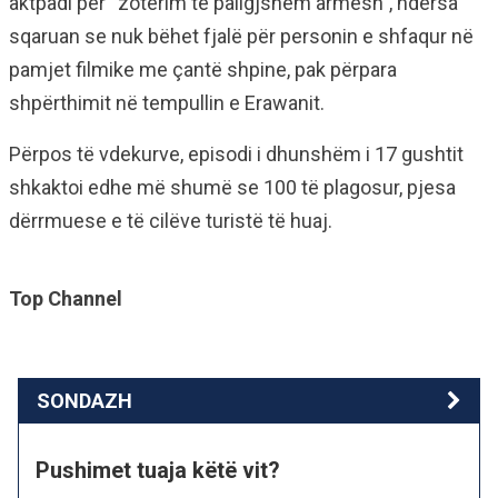
aktpadi për “zotërim të paligjshëm armësh”, ndërsa
sqaruan se nuk bëhet fjalë për personin e shfaqur në
pamjet filmike me çantë shpine, pak përpara
shpërthimit në tempullin e Erawanit.
Përpos të vdekurve, episodi i dhunshëm i 17 gushtit
shkaktoi edhe më shumë se 100 të plagosur, pjesa
dërrmuese e të cilëve turistë të huaj.
Top Channel
SONDAZH
Pushimet tuaja këtë vit?