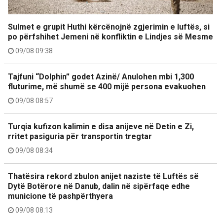
Sulmet e grupit Huthi kërcënojnë zgjerimin e luftës, si
po përfshihet Jemeni në konfliktin e Lindjes së Mesme
09/08 09:38
Tajfuni “Dolphin” godet Azinë/ Anulohen mbi 1,300
fluturime, më shumë se 400 mijë persona evakuohen
09/08 08:57
Turqia kufizon kalimin e disa anijeve në Detin e Zi,
rritet pasiguria për transportin tregtar
09/08 08:34
Thatësira rekord zbulon anijet naziste të Luftës së
Dytë Botërore në Danub, dalin në sipërfaqe edhe
municione të pashpërthyera
09/08 08:13