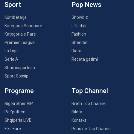
Sport
Pop News
Kombëtarja
Showbiz
Kategoria Superiore
Lifestyle
Kategoria e Parë
Fashion
Premier League
Shëndeti
La Liga
Dieta
Serie A
Receta gatimi
Shumësportësh
Sport Gossip
Programe
Top Channel
Big Brother VIP
Rreth Top Channel
Për’puthen
Bileta
Shqipëria LIVE
Kontakt
Fiks Fare
Puno në Top Channel