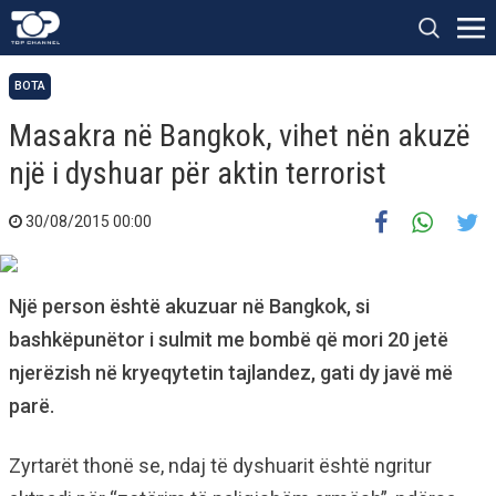
BOTA
Masakra në Bangkok, vihet nën akuzë
një i dyshuar për aktin terrorist
30/08/2015 00:00
Një person është akuzuar në Bangkok, si
bashkëpunëtor i sulmit me bombë që mori 20 jetë
njerëzish në kryeqytetin tajlandez, gati dy javë më
parë.
Zyrtarët thonë se, ndaj të dyshuarit është ngritur