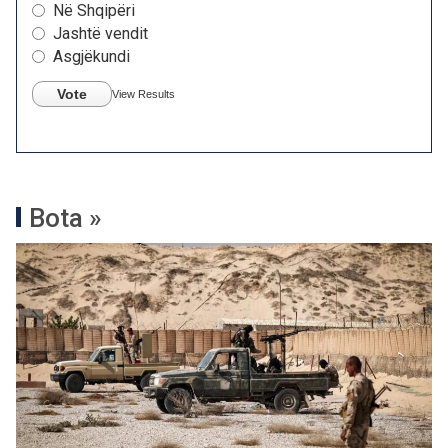
Në Shqipëri
Jashtë vendit
Asgjëkundi
Vote
View Results
Bota »