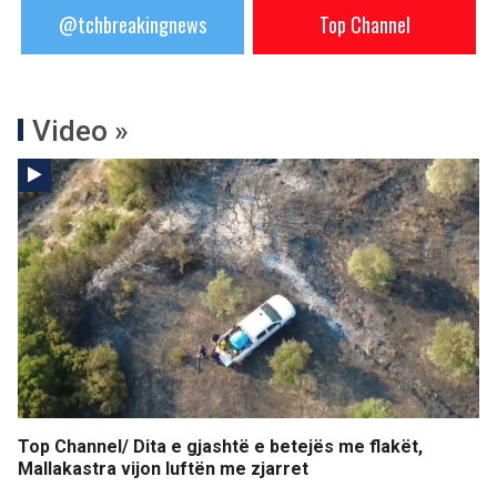
@tchbreakingnews
Top Channel
Video »
Top Channel/ Dita e gjashtë e betejës me flakët,
Mallakastra vijon luftën me zjarret