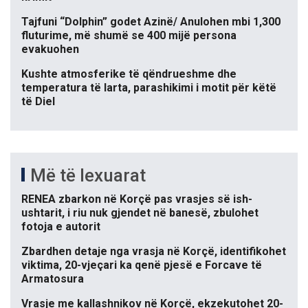
Tajfuni “Dolphin” godet Azinë/ Anulohen mbi 1,300
fluturime, më shumë se 400 mijë persona
evakuohen
Kushte atmosferike të qëndrueshme dhe
temperatura të larta, parashikimi i motit për këtë
të Diel
Më të lexuarat
RENEA zbarkon në Korçë pas vrasjes së ish-
ushtarit, i riu nuk gjendet në banesë, zbulohet
fotoja e autorit
Zbardhen detaje nga vrasja në Korçë, identifikohet
viktima, 20-vjeçari ka qenë pjesë e Forcave të
Armatosura
Vrasje me kallashnikov në Korçë, ekzekutohet 20-