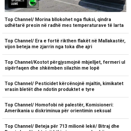
Top Channel/ Morina bllokohet nga fluksi, qindra
udhëtarë presin në radhë mes temperaturave të larta
Top Channel/ Era e fortë rikthen flakët në Mallakastër,
vijon beteja me zjarrin nga toka dhe ajri
Top Channel/Kostot përgjysmojnë mbjelljet, fermeri ul
sipërfaqen dhe shkëmben silazhin me lopë
Top Channel/ Pesticidet kërcënojnë mjaltin, kimikatet
vrasin bletët dhe ndotin produktet e tyre
Top Channel/ Homofobi në palestër, Komisioneri:
Amerikania u diskriminua për orientimin seksual
Top Channel/ Beteja për 713 milionë lekë/ Bitraj dhe