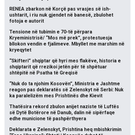
RENEA zbarkon në Korçë pas vrasjes së ish-
ushtarit, i riu nuk gjendet në banesë, zbulohet
fotoja e autorit
Tensione në tubimin e 70-të përpara
Kryeministrisë/ “Mos më prek”, protestuesja
bllokon vendin e fjalimeve. Mbyllet me marshim në
kryeqytet
“Skifteri” shqiptar që hyri mes flakëve, historia e
shqiptarit që rrezikoi jetën për të shpëtuar
shtëpitë në Psatha të Greqisë
“Nuk do ta njohim Kosovën”, Ministria e Jashtme
reagon pas deklaratës së Zelenskyt në Serbi: Nuk
ka paralelizëm mes Prishtinës dhe Kievit
Thatësira rekord zbulon anijet naziste të Luftës
së Dytë Botërore në Danub, dalin në sipërfaqe
edhe municione të pashpërthyera
Deklarata e Zelenskyt, Prishtina heq mbishkrimin