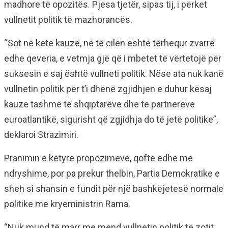
madhore të opozitës. Pjesa tjetër, sipas tij, i përket
vullnetit politik të mazhorancës.
“Sot në këtë kauzë, në të cilën është tërhequr zvarrë
edhe qeveria, e vetmja gjë që i mbetet të vërtetojë për
suksesin e saj është vullneti politik. Nëse ata nuk kanë
vullnetin politik për t’i dhënë zgjidhjen e duhur kësaj
kauze tashmë të shqiptarëve dhe të partnerëve
euroatlantikë, sigurisht që zgjidhja do të jetë politike”,
deklaroi Strazimiri.
Pranimin e këtyre propozimeve, qoftë edhe me
ndryshime, por pa prekur thelbin, Partia Demokratike e
sheh si shansin e fundit për një bashkëjetesë normale
politike me kryeministrin Rama.
“Nuk mund të marr me mend vullnetin politik të zotit