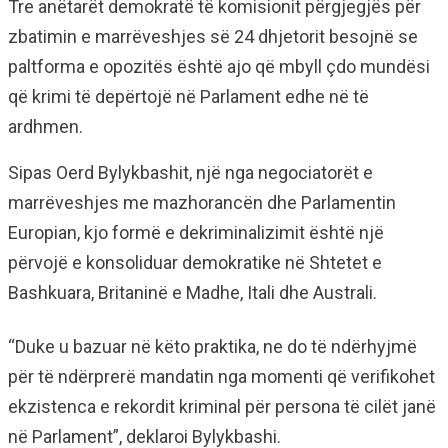
Tre anëtarët demokratë të komisionit përgjegjës për
zbatimin e marrëveshjes së 24 dhjetorit besojnë se
paltforma e opozitës është ajo që mbyll çdo mundësi
që krimi të depërtojë në Parlament edhe në të
ardhmen.
Sipas Oerd Bylykbashit, një nga negociatorët e
marrëveshjes me mazhorancën dhe Parlamentin
Europian, kjo formë e dekriminalizimit është një
përvojë e konsoliduar demokratike në Shtetet e
Bashkuara, Britaninë e Madhe, Itali dhe Australi.
“Duke u bazuar në këto praktika, ne do të ndërhyjmë
për të ndërprerë mandatin nga momenti që verifikohet
ekzistenca e rekordit kriminal për persona të cilët janë
në Parlament”, deklaroi Bylykbashi.