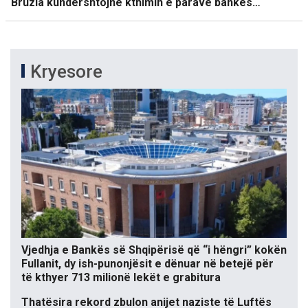
Bruzia kundërshtojnë kthimin e parave bankës…
Kryesore
Vjedhja e Bankës së Shqipërisë që “i hëngri” kokën
Fullanit, dy ish-punonjësit e dënuar në betejë për
të kthyer 713 milionë lekët e grabitura
Thatësira rekord zbulon anijet naziste të Luftës