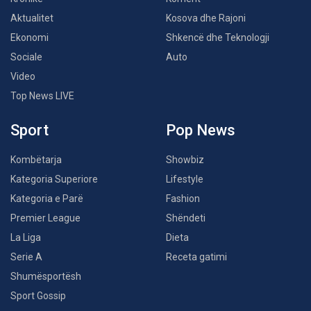
Aktualitet
Kosova dhe Rajoni
Ekonomi
Shkencë dhe Teknologji
Sociale
Auto
Video
Top News LIVE
Sport
Pop News
Kombëtarja
Showbiz
Kategoria Superiore
Lifestyle
Kategoria e Parë
Fashion
Premier League
Shëndeti
La Liga
Dieta
Serie A
Receta gatimi
Shumësportësh
Sport Gossip