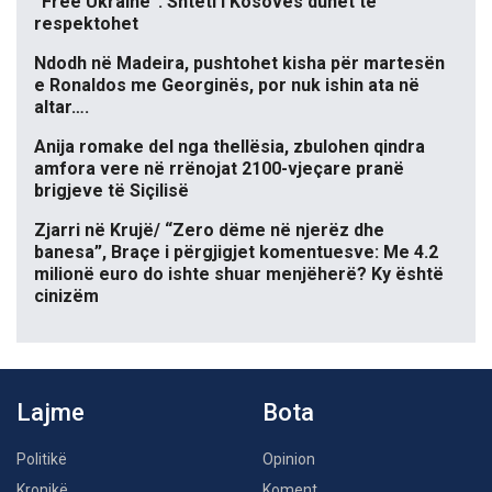
“Free Ukraine”: Shteti i Kosovës duhet të
respektohet
Ndodh në Madeira, pushtohet kisha për martesën
e Ronaldos me Georginës, por nuk ishin ata në
altar….
Anija romake del nga thellësia, zbulohen qindra
amfora vere në rrënojat 2100-vjeçare pranë
brigjeve të Siçilisë
Zjarri në Krujë/ “Zero dëme në njerëz dhe
banesa”, Braçe i përgjigjet komentuesve: Me 4.2
milionë euro do ishte shuar menjëherë? Ky është
cinizëm
Lajme
Bota
Politikë
Opinion
Kronikë
Koment