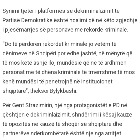
Synimi tjetër i platformës së dekriminalizimit të
Partisë Demokratike është ndalimi që në këto zgjedhje
i pjesëmarrjes së personave me rekorde kriminale.
“Do të përdoren rekordet kriminale jo vetëm të
dënimeve në Shqipëri por edhe jashtë, në mënyrë që
të mos ketë asnjë lloj mundësie që në të ardhmen
personat me të dhëna kriminale të tmerrshme të mos
kenë mundësi të penetrojnë në institucionet
shqiptare”, theksoi Bylykbashi.
Për Gent Strazimirin, një nga protagonistët e PD në
çështjen e dekriminlaizimit, shndërrimi i kësaj kauze
të opozitës në kauzë të shoqërisë shqiptare dhe
partnerëve ndërkombëtarë është nje nga arritjet