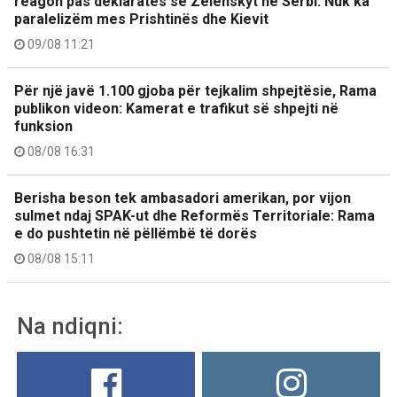
reagon pas deklaratës së Zelenskyt në Serbi: Nuk ka
paralelizëm mes Prishtinës dhe Kievit
09/08 11:21
Për një javë 1.100 gjoba për tejkalim shpejtësie, Rama
publikon videon: Kamerat e trafikut së shpejti në
funksion
08/08 16:31
Berisha beson tek ambasadori amerikan, por vijon
sulmet ndaj SPAK-ut dhe Reformës Territoriale: Rama
e do pushtetin në pëllëmbë të dorës
08/08 15:11
Na ndiqni: