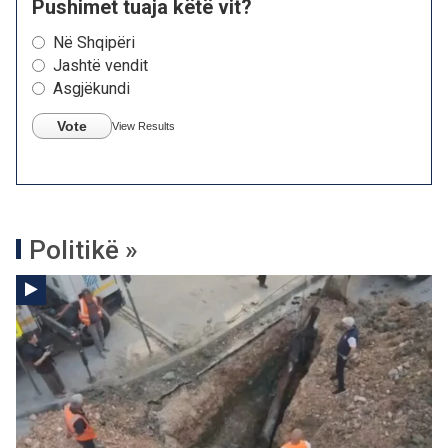
Pushimet tuaja këtë vit?
Në Shqipëri
Jashtë vendit
Asgjëkundi
Vote
View Results
Politikë »