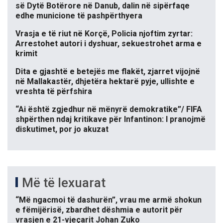
së Dytë Botërore në Danub, dalin në sipërfaqe
edhe municione të pashpërthyera
Vrasja e të riut në Korçë, Policia njoftim zyrtar:
Arrestohet autori i dyshuar, sekuestrohet arma e
krimit
Dita e gjashtë e betejës me flakët, zjarret vijojnë
në Mallakastër, dhjetëra hektarë pyje, ullishte e
vreshta të përfshira
“Ai është zgjedhur në mënyrë demokratike”/ FIFA
shpërthen ndaj kritikave për Infantinon: I pranojmë
diskutimet, por jo akuzat
Më të lexuarat
“Më ngacmoi të dashurën”, vrau me armë shokun
e fëmijërisë, zbardhet dëshmia e autorit për
vrasjen e 21-vjeçarit Johan Zuko