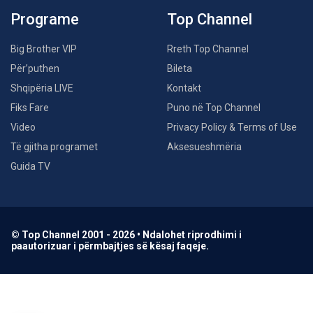
Programe
Top Channel
Big Brother VIP
Rreth Top Channel
Për’puthen
Bileta
Shqipëria LIVE
Kontakt
Fiks Fare
Puno në Top Channel
Video
Privacy Policy & Terms of Use
Të gjitha programet
Aksesueshmëria
Guida TV
© Top Channel 2001 - 2026 • Ndalohet riprodhimi i
paautorizuar i përmbajtjes së kësaj faqeje.