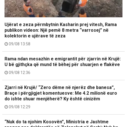
Ujërat e zeza përmbytnin Kasharin prej vitesh, Rama
publikon videon: Një pemë 8 metra “varrosej” në
kolektorin e ujërave të zeza
09/08 13:58
Rama ndan mesazhin e emigrantit për zjarrin në Krujë:
U bë gjithçka që mund të bëhej për shuarjen e flakëve
09/08 12:36
Zjarri në Krujë/ “Zero dëme në njerëz dhe banesa”,
Braçe i përgjigjet komentuesve: Me 4.2 milionë euro
do ishte shuar menjëherë? Ky është cinizëm
09/08 12:29
“Nuk do ta njohim Kosovën”, Ministria e Jashtme