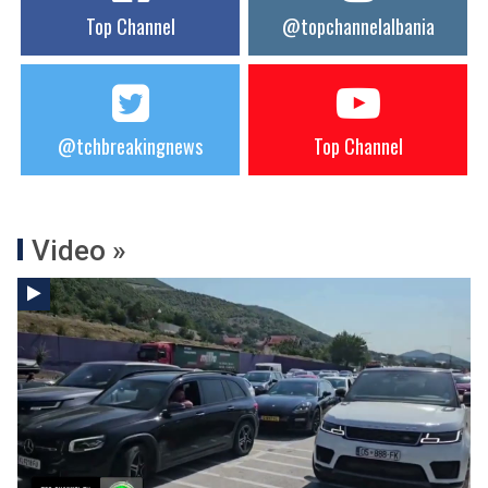
Top Channel
@topchannelalbania
@tchbreakingnews
Top Channel
Video »