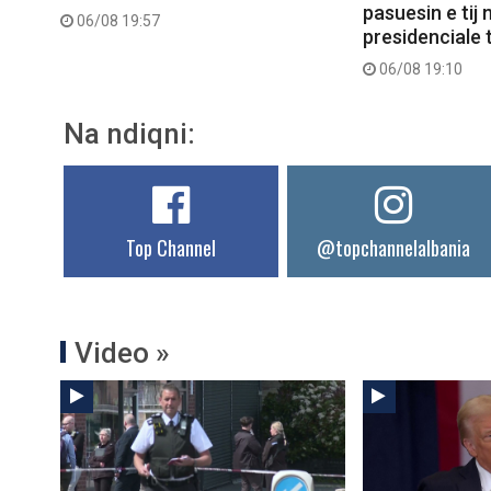
pasuesin e tij
06/08 19:57
presidenciale t
06/08 19:10
Na ndiqni:
Top Channel
@topchannelalbania
Video »