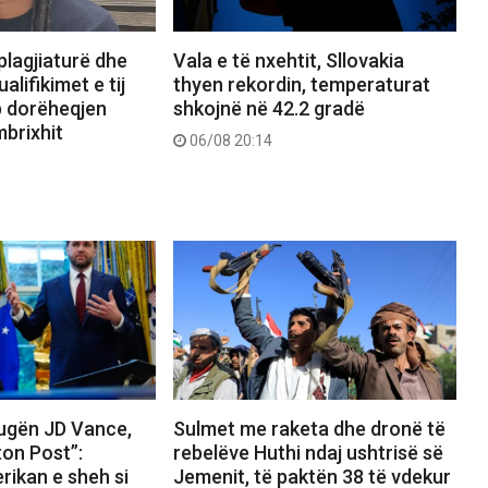
lagjiaturë dhe
Vala e të nxehtit, Sllovakia
alifikimet e tij
thyen rekordin, temperaturat
p dorëheqjen
shkojnë në 42.2 gradë
mbrixhit
06/08 20:14
rugën JD Vance,
Sulmet me raketa dhe dronë të
on Post”:
rebelëve Huthi ndaj ushtrisë së
rikan e sheh si
Jemenit, të paktën 38 të vdekur