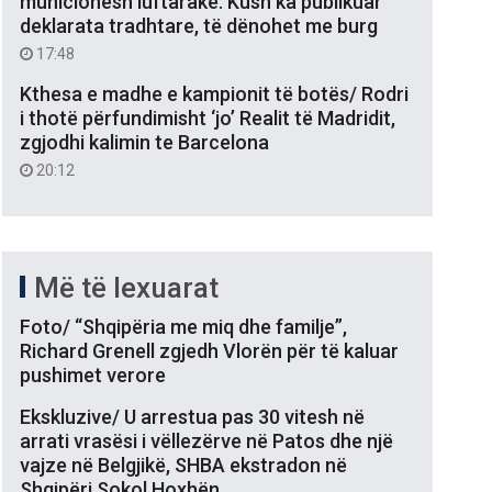
municionesh luftarake: Kush ka publikuar
deklarata tradhtare, të dënohet me burg
17:48
Kthesa e madhe e kampionit të botës/ Rodri
i thotë përfundimisht ‘jo’ Realit të Madridit,
zgjodhi kalimin te Barcelona
20:12
Më të lexuarat
Foto/ “Shqipëria me miq dhe familje”,
Richard Grenell zgjedh Vlorën për të kaluar
pushimet verore
Ekskluzive/ U arrestua pas 30 vitesh në
arrati vrasësi i vëllezërve në Patos dhe një
vajze në Belgjikë, SHBA ekstradon në
Shqipëri Sokol Hoxhën