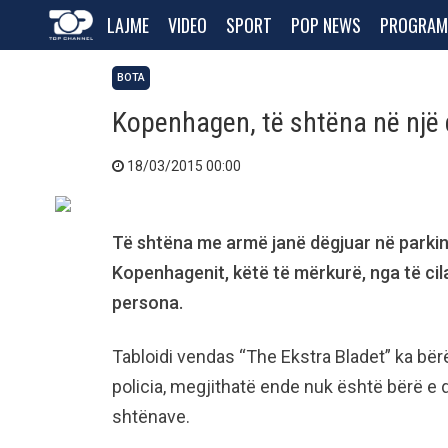
LAJME
VIDEO
SPORT
POP NEWS
PROGRAM
BOTA
Kopenhagen, të shtëna në një q
18/03/2015 00:00
Të shtëna me armë janë dëgjuar në parking
Kopenhagenit, këtë të mërkurë, nga të ci
persona.
Tabloidi vendas “The Ekstra Bladet” ka bër
policia, megjithatë ende nuk është bërë e d
shtënave.