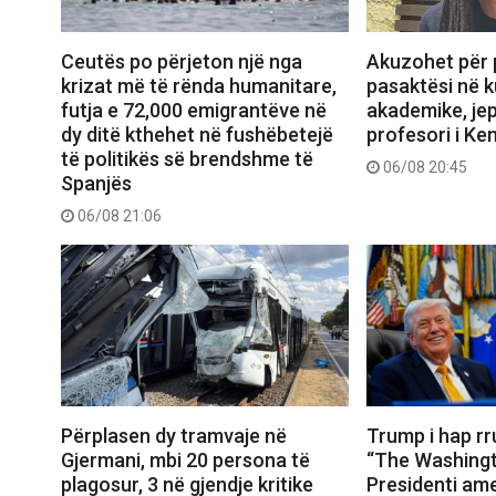
Ceutës po përjeton një nga
Akuzohet për p
krizat më të rënda humanitare,
pasaktësi në ku
futja e 72,000 emigrantëve në
akademike, je
dy ditë kthehet në fushëbetejë
profesori i Ke
të politikës së brendshme të
06/08 20:45
Spanjës
06/08 21:06
Përplasen dy tramvaje në
Trump i hap r
Gjermani, mbi 20 persona të
“The Washingt
plagosur, 3 në gjendje kritike
Presidenti ame