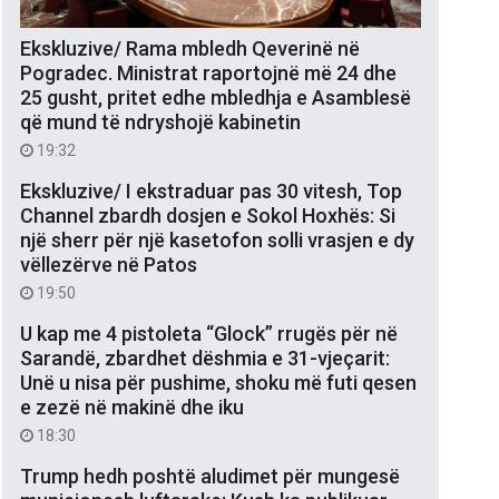
Ekskluzive/ Rama mbledh Qeverinë në
Pogradec. Ministrat raportojnë më 24 dhe
25 gusht, pritet edhe mbledhja e Asamblesë
që mund të ndryshojë kabinetin
19:32
Ekskluzive/ I ekstraduar pas 30 vitesh, Top
Channel zbardh dosjen e Sokol Hoxhës: Si
një sherr për një kasetofon solli vrasjen e dy
vëllezërve në Patos
19:50
U kap me 4 pistoleta “Glock” rrugës për në
Sarandë, zbardhet dëshmia e 31-vjeçarit:
Unë u nisa për pushime, shoku më futi qesen
e zezë në makinë dhe iku
18:30
Trump hedh poshtë aludimet për mungesë