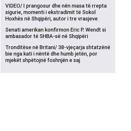
VIDEO/ I prangosur dhe nën masa të rrepta
sigurie, momenti i ekstradimit të Sokol
Hoxhës në Shqipëri, autor i tre vrasjeve
Senati amerikan konfirmon Eric P. Wendt si
ambasador të SHBA-së në Shqipëri
Tronditëse në Britani/ 38-vjeçarja shtatzënë
bie nga kati i nëntë dhe humb jetën, por
mjekët shpëtojnë foshnjën e saj