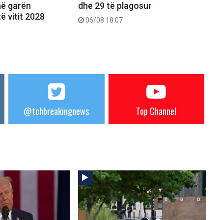
 në garën
dhe 29 të plagosur
ë vitit 2028
06/08 18:07
@tchbreakingnews
Top Channel