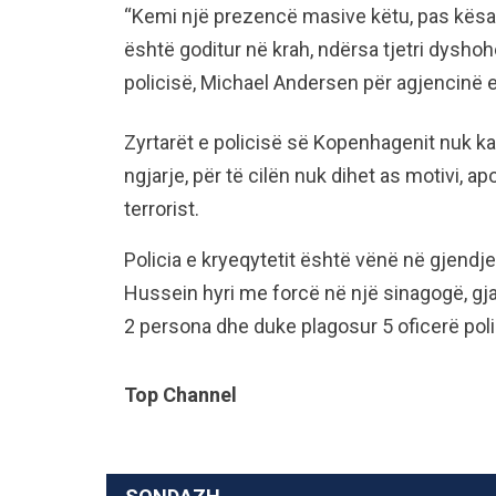
“Kemi një prezencë masive këtu, pas kësaj
është goditur në krah, ndërsa tjetri dyshohet
policisë, Michael Andersen për agjencinë e
Zyrtarët e policisë së Kopenhagenit nuk k
ngjarje, për të cilën nuk dihet as motivi, 
terrorist.
Policia e kryeqytetit është vënë në gjendje
Hussein hyri me forcë në një sinagogë, gjat
2 persona dhe duke plagosur 5 oficerë polic
Top Channel