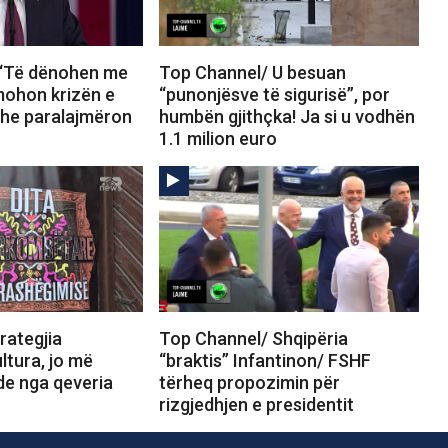
 “Të dënohen me
Top Channel/ U besuan
mohon krizën e
“punonjësve të sigurisë”, por
he paralajmëron
humbën gjithçka! Ja si u vodhën
1.1 milion euro
rategjia
Top Channel/ Shqipëria
ltura, jo më
“braktis” Infantinon/ FSHF
e nga qeveria
tërheq propozimin për
rizgjedhjen e presidentit