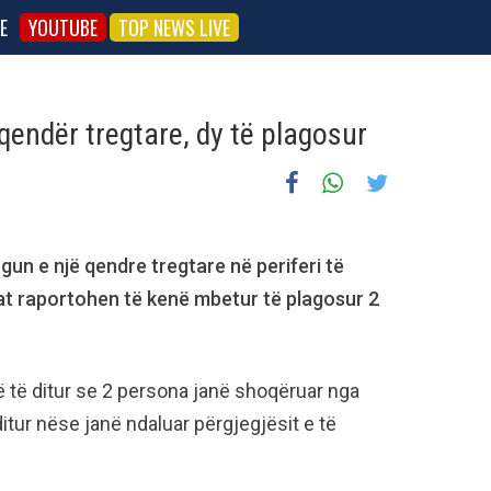
E
YOUTUBE
TOP NEWS LIVE
endër tregtare, dy të plagosur
un e një qendre tregtare në periferi të
lat raportohen të kenë mbetur të plagosur 2
ë të ditur se 2 persona janë shoqëruar nga
itur nëse janë ndaluar përgjegjësit e të