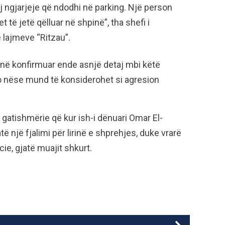
 ngjarjeje që ndodhi në parking. Një person
 të jetë qëlluar në shpinë”, tha shefi i
 lajmeve “Ritzau”.
anë konfirmuar ende asnjë detaj mbi këtë
apo nëse mund të konsiderohet si agresion
 gatishmërie që kur ish-i dënuari Omar El-
ë një fjalimi për lirinë e shprehjes, duke vrarë
ie, gjatë muajit shkurt.