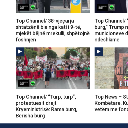
Top Channel/ 38-vjeçarja
Top Channel/
shtatzënë bie nga kati i 9-të,
burg,” Trump 
mjekët bëjnë mrekulli, shpëtojnë
municioneve d
foshnjën
ndëshkime
Top Channel/ “Turp, turp”,
Top News – St
protestuesit drejt
Kombëtare. Ku
Kryeministrisë: Rama burg,
vetëm me fond
Berisha burg