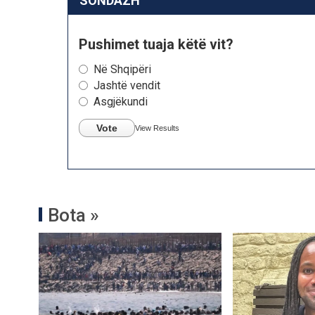
SONDAZH
Pushimet tuaja këtë vit?
Në Shqipëri
Jashtë vendit
Asgjëkundi
Vote
View Results
Bota »