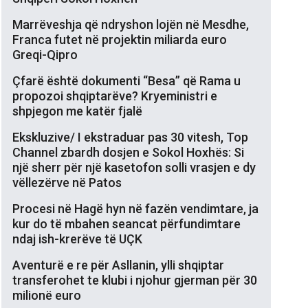
Marrëveshja që ndryshon lojën në Mesdhe,
Franca futet në projektin miliarda euro
Greqi-Qipro
Çfarë është dokumenti “Besa” që Rama u
propozoi shqiptarëve? Kryeministri e
shpjegon me katër fjalë
Ekskluzive/ I ekstraduar pas 30 vitesh, Top
Channel zbardh dosjen e Sokol Hoxhës: Si
një sherr për një kasetofon solli vrasjen e dy
vëllezërve në Patos
Procesi në Hagë hyn në fazën vendimtare, ja
kur do të mbahen seancat përfundimtare
ndaj ish-krerëve të UÇK
Aventurë e re për Asllanin, ylli shqiptar
transferohet te klubi i njohur gjerman për 30
milionë euro