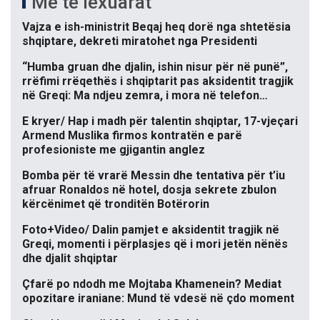
Më të lexuarat
Vajza e ish-ministrit Beqaj heq dorë nga shtetësia
shqiptare, dekreti miratohet nga Presidenti
“Humba gruan dhe djalin, ishin nisur për në punë”,
rrëfimi rrëqethës i shqiptarit pas aksidentit tragjik
në Greqi: Ma ndjeu zemra, i mora në telefon…
E kryer/ Hap i madh për talentin shqiptar, 17-vjeçari
Armend Muslika firmos kontratën e parë
profesioniste me gjigantin anglez
Bomba për të vrarë Messin dhe tentativa për t’iu
afruar Ronaldos në hotel, dosja sekrete zbulon
kërcënimet që tronditën Botërorin
Foto+Video/ Dalin pamjet e aksidentit tragjik në
Greqi, momenti i përplasjes që i mori jetën nënës
dhe djalit shqiptar
Çfarë po ndodh me Mojtaba Khamenein? Mediat
opozitare iraniane: Mund të vdesë në çdo moment