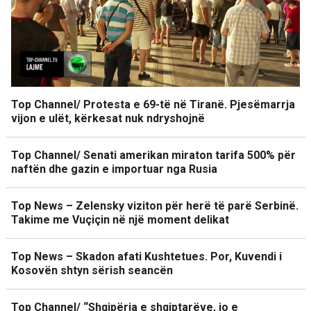
Top Channel/ Protesta e 69-të në Tiranë. Pjesëmarrja
vijon e ulët, kërkesat nuk ndryshojnë
Top Channel/ Senati amerikan miraton tarifa 500% për
naftën dhe gazin e importuar nga Rusia
Top News – Zelensky viziton për herë të parë Serbinë.
Takime me Vuçiçin në një moment delikat
Top News – Skadon afati Kushtetues. Por, Kuvendi i
Kosovën shtyn sërish seancën
Top Channel/ “Shqipëria e shqiptarëve, jo e