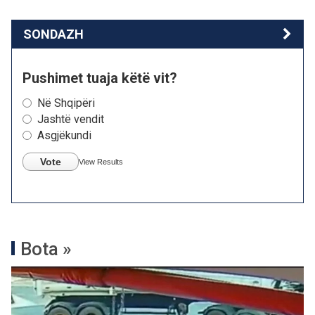
SONDAZH
Pushimet tuaja këtë vit?
Në Shqipëri
Jashtë vendit
Asgjëkundi
Vote
View Results
Bota »