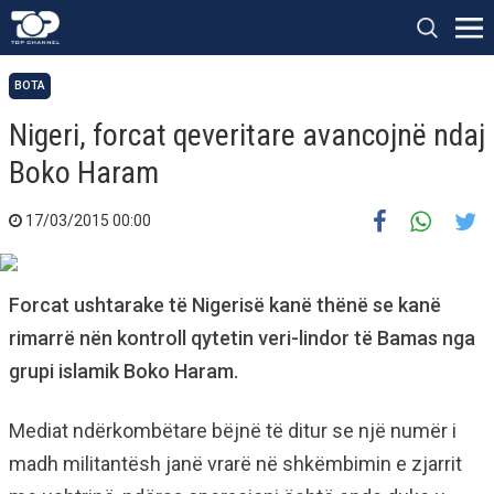
BOTA
Nigeri, forcat qeveritare avancojnë ndaj
Boko Haram
17/03/2015 00:00
Forcat ushtarake të Nigerisë kanë thënë se kanë
rimarrë nën kontroll qytetin veri-lindor të Bamas nga
grupi islamik Boko Haram.
Mediat ndërkombëtare bëjnë të ditur se një numër i
madh militantësh janë vrarë në shkëmbimin e zjarrit