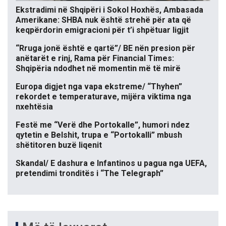
Ekstradimi në Shqipëri i Sokol Hoxhës, Ambasada
Amerikane: SHBA nuk është strehë për ata që
keqpërdorin emigracioni për t’i shpëtuar ligjit
“Rruga jonë është e qartë”/ BE nën presion për
anëtarët e rinj, Rama për Financial Times:
Shqipëria ndodhet në momentin më të mirë
Europa digjet nga vapa ekstreme/ “Thyhen”
rekordet e temperaturave, mijëra viktima nga
nxehtësia
Festë me “Verë dhe Portokalle”, humori ndez
qytetin e Belshit, trupa e “Portokalli” mbush
shëtitoren buzë liqenit
Skandal/ E dashura e Infantinos u pagua nga UEFA,
pretendimi tronditës i “The Telegraph”