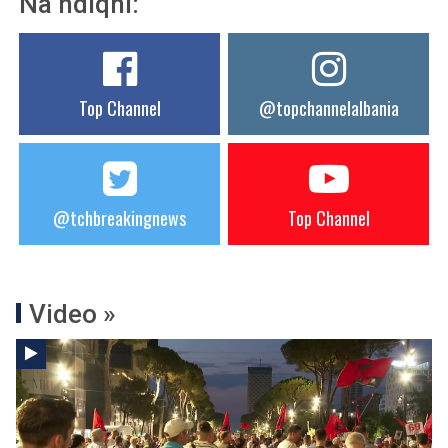
Na ndiqni:
Top Channel
@topchannelalbania
@tchbreakingnews
Top Channel
Video »