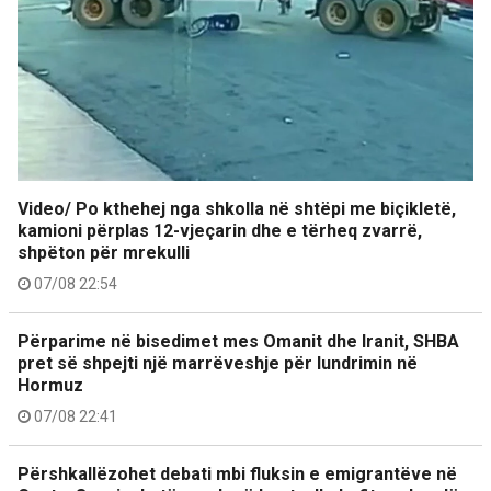
Video/ Po kthehej nga shkolla në shtëpi me biçikletë,
kamioni përplas 12-vjeçarin dhe e tërheq zvarrë,
shpëton për mrekulli
07/08 22:54
Përparime në bisedimet mes Omanit dhe Iranit, SHBA
pret së shpejti një marrëveshje për lundrimin në
Hormuz
07/08 22:41
Përshkallëzohet debati mbi fluksin e emigrantëve në