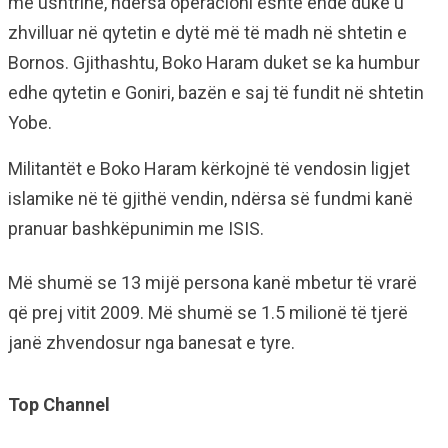
me ushtrinë, ndërsa operacioni është ende duke u
zhvilluar në qytetin e dytë më të madh në shtetin e
Bornos. Gjithashtu, Boko Haram duket se ka humbur
edhe qytetin e Goniri, bazën e saj të fundit në shtetin
Yobe.
Militantët e Boko Haram kërkojnë të vendosin ligjet
islamike në të gjithë vendin, ndërsa së fundmi kanë
pranuar bashkëpunimin me ISIS.
Më shumë se 13 mijë persona kanë mbetur të vrarë
që prej vitit 2009. Më shumë se 1.5 milionë të tjerë
janë zhvendosur nga banesat e tyre.
Top Channel