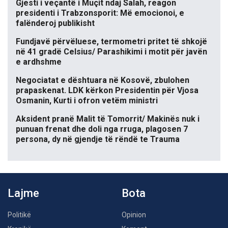
Gjesti i veçantë i Muçit ndaj Salah, reagon
presidenti i Trabzonsporit: Më emocionoi, e
falënderoj publikisht
Fundjavë përvëluese, termometri pritet të shkojë
në 41 gradë Celsius/ Parashikimi i motit për javën
e ardhshme
Negociatat e dështuara në Kosovë, zbulohen
prapaskenat. LDK kërkon Presidentin për Vjosa
Osmanin, Kurti i ofron vetëm ministri
Aksident pranë Malit të Tomorrit/ Makinës nuk i
punuan frenat dhe doli nga rruga, plagosen 7
persona, dy në gjendje të rëndë te Trauma
Lajme
Bota
Politikë
Opinion