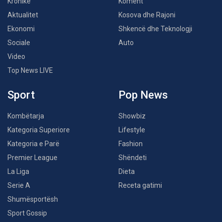
Kronikë
Koment
Aktualitet
Kosova dhe Rajoni
Ekonomi
Shkencë dhe Teknologji
Sociale
Auto
Video
Top News LIVE
Sport
Pop News
Kombëtarja
Showbiz
Kategoria Superiore
Lifestyle
Kategoria e Parë
Fashion
Premier League
Shëndeti
La Liga
Dieta
Serie A
Receta gatimi
Shumësportësh
Sport Gossip