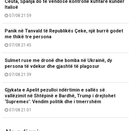
Ceuta, Spanja do të vendosë kontrolle kufitare kundër
Italisë
07/08 21:59
Panik në Tanvald të Republikës Çeke, një burrë godet
me thikë tre persona
07/08 21:45
Sulmet ruse me dronë dhe bomba në Ukrainë, dy
persona të vdekur dhe gjashtë të plagosur
07/08 21:39
Gjykata e Apelit pezulloi ndërtimin e sallës së
vallëzimit në Shtëpinë e Bardhë, Trump i drejtohet
‘Supremes’: Vendim politik dhe i tmerrshëm
07/08 21:01