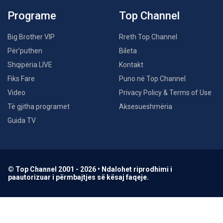
Programe
Top Channel
Big Brother VIP
Rreth Top Channel
Për’puthen
Bileta
Shqipëria LIVE
Kontakt
Fiks Fare
Puno në Top Channel
Video
Privacy Policy & Terms of Use
Të gjitha programet
Aksesueshmëria
Guida TV
© Top Channel 2001 - 2026 • Ndalohet riprodhimi i
paautorizuar i përmbajtjes së kësaj faqeje.