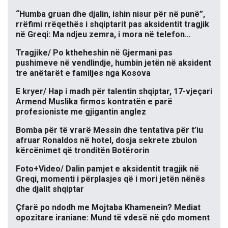
“Humba gruan dhe djalin, ishin nisur për në punë”,
rrëfimi rrëqethës i shqiptarit pas aksidentit tragjik
në Greqi: Ma ndjeu zemra, i mora në telefon…
Tragjike/ Po ktheheshin në Gjermani pas
pushimeve në vendlindje, humbin jetën në aksident
tre anëtarët e familjes nga Kosova
E kryer/ Hap i madh për talentin shqiptar, 17-vjeçari
Armend Muslika firmos kontratën e parë
profesioniste me gjigantin anglez
Bomba për të vrarë Messin dhe tentativa për t’iu
afruar Ronaldos në hotel, dosja sekrete zbulon
kërcënimet që tronditën Botërorin
Foto+Video/ Dalin pamjet e aksidentit tragjik në
Greqi, momenti i përplasjes që i mori jetën nënës
dhe djalit shqiptar
Çfarë po ndodh me Mojtaba Khamenein? Mediat
opozitare iraniane: Mund të vdesë në çdo moment