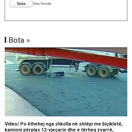
Vote
View Results
Bota »
Video/ Po kthehej nga shkolla në shtëpi me biçikletë,
kamioni përplas 12-vjeçarin dhe e tërheq zvarrë,