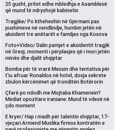
25 gusht, pritet edhe mbledhja e Asamblesë
që mund të ndryshojë kabinetin
Tragjike/ Po ktheheshin në Gjermani pas
pushimeve në vendlindje, humbin jetën në
aksident tre anëtarët e familjes nga Kosova
Foto+Video/ Dalin pamjet e aksidentit tragjik
në Greqi, momenti i përplasjes që i mori jetën
nënës dhe djalit shqiptar
Bomba për të vrarë Messin dhe tentativa për
t’iu afruar Ronaldos në hotel, dosja sekrete
zbulon kërcënimet që tronditën Botërorin
Çfarë po ndodh me Mojtaba Khamenein?
Mediat opozitare iraniane: Mund të vdesë në
çdo moment
E kryer/ Hap i madh për talentin shqiptar, 17-
vjeçari Armend Muslika firmos kontratën e
parë profesioniste me gjigantin anglez