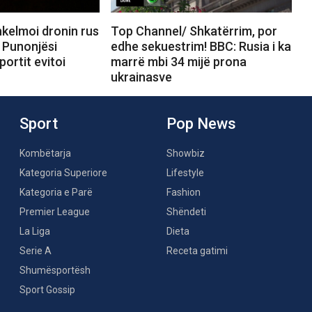
kelmoi dronin rus
Top Channel/ Shkatërrim, por
 Punonjësi
edhe sekuestrim! BBC: Rusia i ka
portit evitoi
marrë mbi 34 mijë prona
ukrainasve
Sport
Pop News
Kombëtarja
Showbiz
Kategoria Superiore
Lifestyle
Kategoria e Parë
Fashion
Premier League
Shëndeti
La Liga
Dieta
Serie A
Receta gatimi
Shumësportësh
Sport Gossip