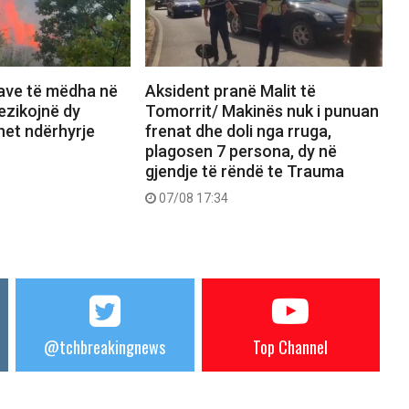
save të mëdha në
Aksident pranë Malit të
rezikojnë dy
Tomorrit/ Makinës nuk i punuan
het ndërhyrje
frenat dhe doli nga rruga,
plagosen 7 persona, dy në
gjendje të rëndë te Trauma
07/08 17:34
@tchbreakingnews
Top Channel