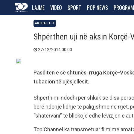
LAJME
VIDEO
SPORT
POP NEWS
PROGRAM
AKTUALITET
Shpërthen uji në aksin Korçë-
27/12/2014 00:00
Pasditen e së shtunës, rruga Korçë-Voskop
tubacion të ujësjellësit.
Shpërthimi ndodhi për shkak se disa perso
bërë ndonjë lidhje të paligjshme në rrjet, p
“shatërvani” të bllokojë edhe lëvizjen e au
Top Channel ka transmetuar filmime amator