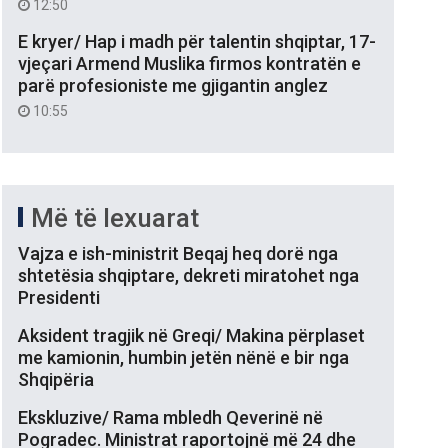
12:50
E kryer/ Hap i madh për talentin shqiptar, 17-
vjeçari Armend Muslika firmos kontratën e
parë profesioniste me gjigantin anglez
10:55
Më të lexuarat
Vajza e ish-ministrit Beqaj heq dorë nga
shtetësia shqiptare, dekreti miratohet nga
Presidenti
Aksident tragjik në Greqi/ Makina përplaset
me kamionin, humbin jetën nënë e bir nga
Shqipëria
Ekskluzive/ Rama mbledh Qeverinë në
Pogradec. Ministrat raportojnë më 24 dhe