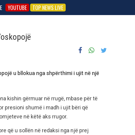
E
YOUTUBE
TOP NEWS LIVE
Voskopojë
ojë u bllokua nga shpërthimi i ujit në një
na kishin gërmuar në rrugë, mbase për të
or presioni shumë i madh i ujit bëri që
tomjeteve në këtë aks rrugor.
e që u sollën në redaksi nga një prej