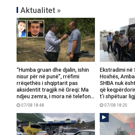
Aktualitet »
“Humba gruan dhe djalin, ishin
Ekstradimi në 
nisur për në punë”, rrëfimi
Hoxhës, Amba
rrëqethës i shqiptarit pas
SHBA nuk ësht
aksidentit tragjik në Greqi: Ma
që keqpërdori
ndjeu zemra, i mora në telefon…
t’i shpëtuar ligj
07/08 18:48
07/08 18:20