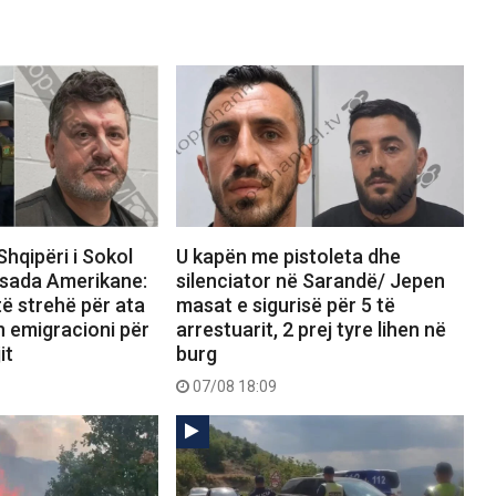
Shqipëri i Sokol
U kapën me pistoleta dhe
sada Amerikane:
silenciator në Sarandë/ Jepen
ë strehë për ata
masat e sigurisë për 5 të
n emigracioni për
arrestuarit, 2 prej tyre lihen në
it
burg
07/08 18:09