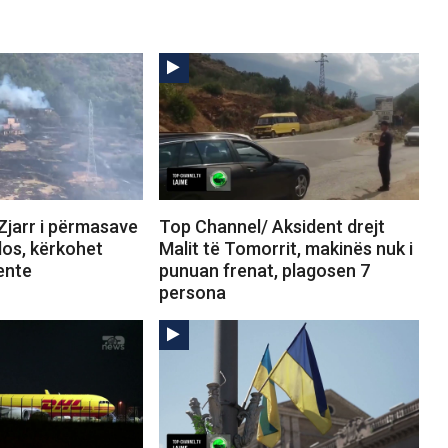
Zjarr i përmasave
Top Channel/ Aksident drejt
los, kërkohet
Malit të Tomorrit, makinës nuk i
ente
punuan frenat, plagosen 7
persona