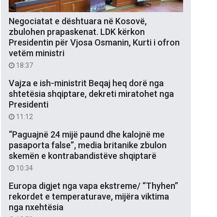
Negociatat e dështuara në Kosovë,
zbulohen prapaskenat. LDK kërkon
Presidentin për Vjosa Osmanin, Kurti i ofron
vetëm ministri
18:37
Vajza e ish-ministrit Beqaj heq dorë nga
shtetësia shqiptare, dekreti miratohet nga
Presidenti
11:12
“Paguajnë 24 mijë paund dhe kalojnë me
pasaporta false”, media britanike zbulon
skemën e kontrabandistëve shqiptarë
10:34
Europa digjet nga vapa ekstreme/ “Thyhen”
rekordet e temperaturave, mijëra viktima
nga nxehtësia