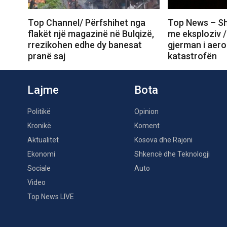
Top Channel/ Përfshihet nga
Top News – Sh
flakët një magazinë në Bulqizë,
me eksploziv /
rrezikohen edhe dy banesat
gjerman i aero
pranë saj
katastrofën
Lajme
Bota
Politikë
Opinion
Kronikë
Koment
Aktualitet
Kosova dhe Rajoni
Ekonomi
Shkencë dhe Teknologji
Sociale
Auto
Video
Top News LIVE