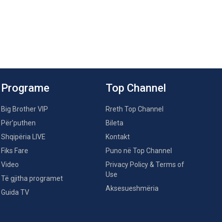
Programe
Top Channel
Big Brother VIP
Rreth Top Channel
Për’puthen
Bileta
Shqipëria LIVE
Kontakt
Fiks Fare
Puno në Top Channel
Video
Privacy Policy & Terms of
Use
Të gjitha programet
Aksesueshmëria
Guida TV