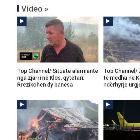
Video »
Top Channel/ Situatë alarmante
Top Channel/ 
nga zjarri në Klos, qytetari:
të mëdha në K
Rrezikohen dy banesa
ndërhyrje urgj