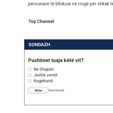
personave të bllokuar në rrugë për shkak të
Top Channel
SONDAZH
Pushimet tuaja këtë vit?
Në Shqipëri
Jashtë vendit
Asgjëkundi
Vote
View Results