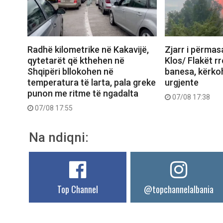
Radhë kilometrike në Kakavijë,
Zjarr i përma
qytetarët që kthehen në
Klos/ Flakët r
Shqipëri bllokohen në
banesa, kërko
temperatura të larta, pala greke
urgjente
punon me ritme të ngadalta
07/08 17:38
07/08 17:55
Na ndiqni:
Top Channel
@topchannelalbania