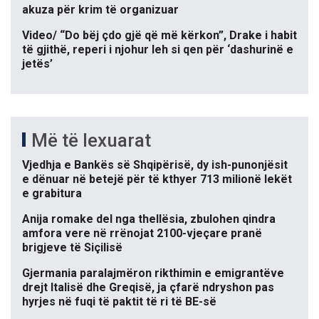
akuza për krim të organizuar
Video/ “Do bëj çdo gjë që më kërkon”, Drake i habit
të gjithë, reperi i njohur leh si qen për ‘dashurinë e
jetës’
Më të lexuarat
Vjedhja e Bankës së Shqipërisë, dy ish-punonjësit
e dënuar në betejë për të kthyer 713 milionë lekët
e grabitura
Anija romake del nga thellësia, zbulohen qindra
amfora vere në rrënojat 2100-vjeçare pranë
brigjeve të Siçilisë
Gjermania paralajmëron rikthimin e emigrantëve
drejt Italisë dhe Greqisë, ja çfarë ndryshon pas
hyrjes në fuqi të paktit të ri të BE-së