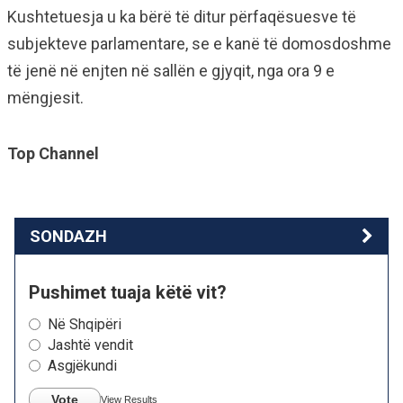
Kushtetuesja u ka bërë të ditur përfaqësuesve të
subjekteve parlamentare, se e kanë të domosdoshme
të jenë në enjten në sallën e gjyqit, nga ora 9 e
mëngjesit.
Top Channel
SONDAZH
Pushimet tuaja këtë vit?
Në Shqipëri
Jashtë vendit
Asgjëkundi
Vote
View Results