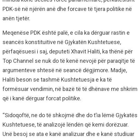
PDK-së në njërën anë dhe forcave të tjera politike në
anën tjetër.
Meqenëse PDK është palë, e cila ka dërguar rastin e
seancës konstituitive në Gjykatën Kushtetuese,
përfaqësuesi i saj, deputeti Xhavit Haliti, ka thënë për
Top Channel se nuk do të kenë nevojë për paraqitje të
argumenteve shtesë në seancë dëgjimore. Madje,
Haliti beson se tashmë Kushtetuesja e ka të
formësuar vendimin, në bazë të të dhënave me shkrim
që i kanë dërguar forcat politike.
“Sidoqoftë, ne do të shkojmë dhe do t’ia lëmë Gjykatës
Kushtetuese, të analizojë lëndën që kemi dorëzuar.
Unë besoj se ata e kanë analizuar dhe e kanë studiuar