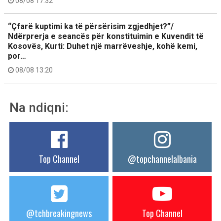
08/08 17:32
“Çfarë kuptimi ka të përsërisim zgjedhjet?”/
Ndërprerja e seancës për konstituimin e Kuvendit të
Kosovës, Kurti: Duhet një marrëveshje, kohë kemi,
por…
08/08 13:20
Na ndiqni:
Top Channel
@topchannelalbania
@tchbreakingnews
Top Channel