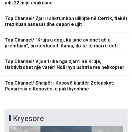
mbi 22 mijë evakuime
Top Channel/ Zjarri shkrumbon ullinjtë në Cërrik, flakët
rrezikuan banesat dhe depon e ujit
Top Channel/ “Kruja u dogj, ku janë avionët që u
premtuan”, protestuesit: Rama, do të të marrë deti
Top Channel/ Vijon frika nga zjarri në Krujë,
riaktivizohet një vatër! Ndërhyn ushtria me helikopter
Top Channel/ Shqipëri-Kosovë kundër Zelenskyt:
Pavarësia e Kosovës, e pakthyeshme
Kryesore