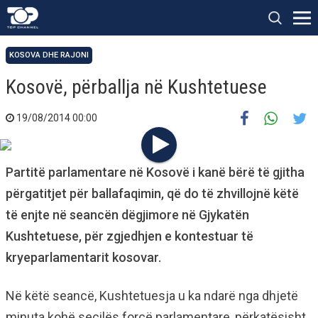
KOSOVA DHE RAJONI
Kosovë, përballja në Kushtetuese
19/08/2014 00:00
Partitë parlamentare në Kosovë i kanë bërë të gjitha
përgatitjet për ballafaqimin, që do të zhvillojnë këtë
të enjte në seancën dëgjimore në Gjykatën
Kushtetuese, për zgjedhjen e kontestuar të
kryeparlamentarit kosovar.
Në këtë seancë, Kushtetuesja u ka ndarë nga dhjetë
minuta kohë secilës forcë parlamentare, përkatësisht