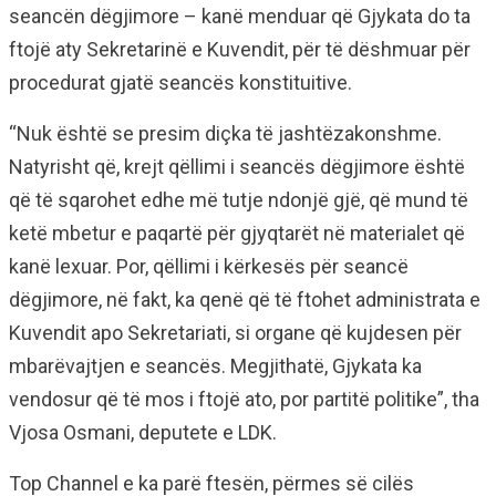
seancën dëgjimore – kanë menduar që Gjykata do ta
ftojë aty Sekretarinë e Kuvendit, për të dëshmuar për
procedurat gjatë seancës konstituitive.
“Nuk është se presim diçka të jashtëzakonshme.
Natyrisht që, krejt qëllimi i seancës dëgjimore është
që të sqarohet edhe më tutje ndonjë gjë, që mund të
ketë mbetur e paqartë për gjyqtarët në materialet që
kanë lexuar. Por, qëllimi i kërkesës për seancë
dëgjimore, në fakt, ka qenë që të ftohet administrata e
Kuvendit apo Sekretariati, si organe që kujdesen për
mbarëvajtjen e seancës. Megjithatë, Gjykata ka
vendosur që të mos i ftojë ato, por partitë politike”, tha
Vjosa Osmani, deputete e LDK.
Top Channel e ka parë ftesën, përmes së cilës