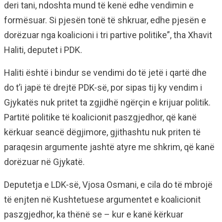
deri tani, ndoshta mund të kenë edhe vendimin e
formësuar. Si pjesën tonë të shkruar, edhe pjesën e
dorëzuar nga koalicioni i tri partive politike”, tha Xhavit
Haliti, deputet i PDK.
Haliti është i bindur se vendimi do të jetë i qartë dhe
do t’i japë të drejtë PDK-së, por sipas tij ky vendim i
Gjykatës nuk pritet ta zgjidhë ngërçin e krijuar politik.
Partitë politike të koalicionit paszgjedhor, që kanë
kërkuar seancë dëgjimore, gjithashtu nuk priten të
paraqesin argumente jashtë atyre me shkrim, që kanë
dorëzuar në Gjykatë.
Deputetja e LDK-së, Vjosa Osmani, e cila do të mbrojë
të enjten në Kushtetuese argumentet e koalicionit
paszgjedhor, ka thënë se – kur e kanë kërkuar