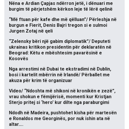
Nëna e Ardian Çapjas ndërron jetë, i dënuari me
burgim të përjetshëm kërkon leje të lërë qelinë
“Më ftuan për kafe dhe më qëlluan”/ Përleshja në
burgun e Fierit, Denis Bajri tregon si e sulmoi
Jurgen Zotaj në qeli
“Zelensky bëri një gabim diplomatik”/ Deputeti
ukrainas kritikon presidentin për deklaratën në
Beograd: Këtu e mbështesim pavarësinë e
Kosovës
Nga arrestimi në Dubai te ekstradimi në Dublin,
bosi i kartelit mbërrin në Irlandë/ Përballet me
akuza për krim të organizuar
Video/ “Ndoshta më shikoni në kronikën e zezë”,
vrau shokun e fëmijërisë, momenti kur Kristjan
Sterjo pritej si ‘hero’ kur dilte nga paraburgimi
Ndodh në Madeira, pushtohet kisha për martesën
e Ronaldos me Georginës, por nuk ishin ata në
altar….