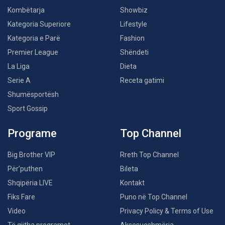
Kombëtarja
Showbiz
Kategoria Superiore
Lifestyle
Kategoria e Parë
Fashion
Premier League
Shëndeti
La Liga
Dieta
Serie A
Receta gatimi
Shumësportësh
Sport Gossip
Programe
Top Channel
Big Brother VIP
Rreth Top Channel
Për’puthen
Bileta
Shqipëria LIVE
Kontakt
Fiks Fare
Puno në Top Channel
Video
Privacy Policy & Terms of Use