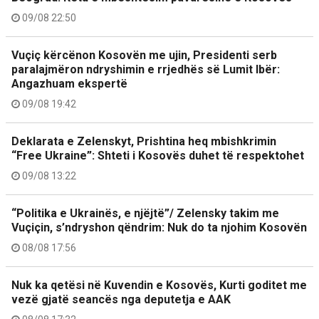
09/08 22:50
Vuçiç kërcënon Kosovën me ujin, Presidenti serb
paralajmëron ndryshimin e rrjedhës së Lumit Ibër:
Angazhuam ekspertë
09/08 19:42
Deklarata e Zelenskyt, Prishtina heq mbishkrimin
“Free Ukraine”: Shteti i Kosovës duhet të respektohet
09/08 13:22
“Politika e Ukrainës, e njëjtë”/ Zelensky takim me
Vuçiçin, s’ndryshon qëndrim: Nuk do ta njohim Kosovën
08/08 17:56
Nuk ka qetësi në Kuvendin e Kosovës, Kurti goditet me
vezë gjatë seancës nga deputetja e AAK