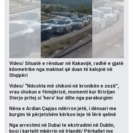
Video/ Situatë e rënduar në Kakavijë, radhë e gjatë
kilometrike nga makinat që duan të kalojnë në
Shqipëri
Video/ “Ndoshta më shikoni në kronikën e zezë”,
vrau shokun e fëmijërisë, momenti kur Kristjan
Sterjo pritej si ‘hero’ kur dilte nga paraburgimi
Nëna e Ardian Çapjas ndërron jetë, i dënuari me
burgim të përjetshëm kërkon leje të lërë qelinë
Nga arrestimi në Dubai te ekstradimi në Dublin,
bosi i kartelit mbërrin në Irlandë/ Përballet me