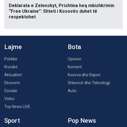
Deklarata e Zelenskyt, Prishtina heq mbishkrimin
“Free Ukraine”: Shteti i Kosovës duhet të
respektohet
Lajme
Bota
Politikë
Opinion
Kronikë
Koment
Aktualitet
Kosova dhe Rajoni
Ekonomi
Shkencë dhe Teknologji
Sociale
Auto
Video
Top News LIVE
Sport
Pop News