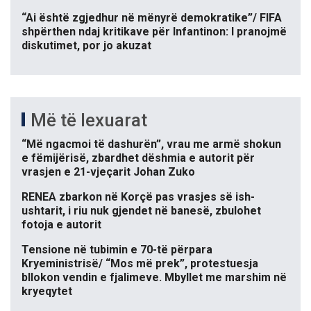
“Ai është zgjedhur në mënyrë demokratike”/ FIFA
shpërthen ndaj kritikave për Infantinon: I pranojmë
diskutimet, por jo akuzat
Më të lexuarat
“Më ngacmoi të dashurën”, vrau me armë shokun
e fëmijërisë, zbardhet dëshmia e autorit për
vrasjen e 21-vjeçarit Johan Zuko
RENEA zbarkon në Korçë pas vrasjes së ish-
ushtarit, i riu nuk gjendet në banesë, zbulohet
fotoja e autorit
Tensione në tubimin e 70-të përpara
Kryeministrisë/ “Mos më prek”, protestuesja
bllokon vendin e fjalimeve. Mbyllet me marshim në
kryeqytet