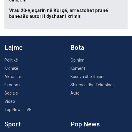
Vrau 20-vjeçarin në Korçë, arrestohet pranë
banesës autori i dyshuar i krimit
Lajme
Bota
Politikë
Opinion
Kronikë
Koment
Aktualitet
Kosova dhe Rajoni
Ekonomi
Shkencë dhe Teknologji
Sociale
Auto
Video
Top News LIVE
Sport
Pop News