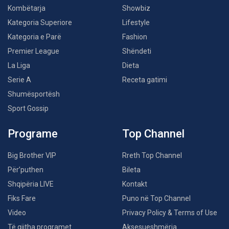
Kombëtarja
Showbiz
Kategoria Superiore
Lifestyle
Kategoria e Parë
Fashion
Premier League
Shëndeti
La Liga
Dieta
Serie A
Receta gatimi
Shumësportësh
Sport Gossip
Programe
Top Channel
Big Brother VIP
Rreth Top Channel
Për’puthen
Bileta
Shqipëria LIVE
Kontakt
Fiks Fare
Puno në Top Channel
Video
Privacy Policy & Terms of Use
Të gjitha programet
Aksesueshmëria