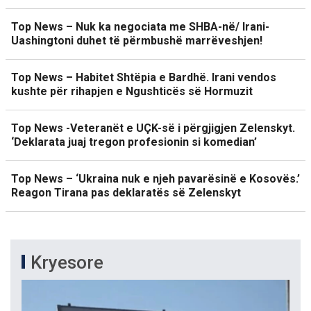
Top News – Nuk ka negociata me SHBA-në/ Irani-
Uashingtoni duhet të përmbushë marrëveshjen!
Top News – Habitet Shtëpia e Bardhë. Irani vendos
kushte për rihapjen e Ngushticës së Hormuzit
Top News -Veteranët e UÇK-së i përgjigjen Zelenskyt.
‘Deklarata juaj tregon profesionin si komedian’
Top News – ‘Ukraina nuk e njeh pavarësinë e Kosovës.’
Reagon Tirana pas deklaratës së Zelenskyt
Kryesore