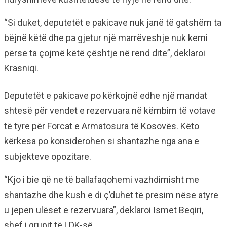
“Si duket, deputetët e pakicave nuk janë të gatshëm ta
bëjnë këtë dhe pa gjetur një marrëveshje nuk kemi
përse ta çojmë këtë çështje në rend dite”, deklaroi
Krasniqi.
Deputetët e pakicave po kërkojnë edhe një mandat
shtesë për vendet e rezervuara në këmbim të votave
të tyre për Forcat e Armatosura të Kosovës. Këto
kërkesa po konsiderohen si shantazhe nga ana e
subjekteve opozitare.
“Kjo i bie që ne të ballafaqohemi vazhdimisht me
shantazhe dhe kush e di ç’duhet të presim nëse atyre
u jepen ulëset e rezervuara”, deklaroi Ismet Beqiri,
shef i grupit të LDK-së.