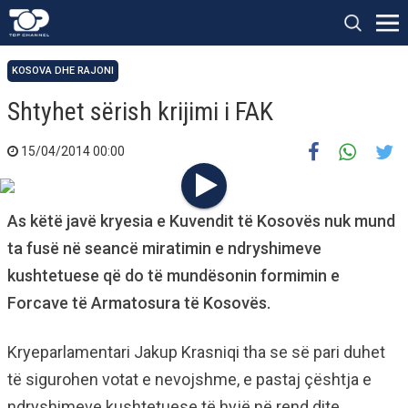
KOSOVA DHE RAJONI
Shtyhet sërish krijimi i FAK
15/04/2014 00:00
As këtë javë kryesia e Kuvendit të Kosovës nuk mund
ta fusë në seancë miratimin e ndryshimeve
kushtetuese që do të mundësonin formimin e
Forcave të Armatosura të Kosovës.
Kryeparlamentari Jakup Krasniqi tha se së pari duhet
të sigurohen votat e nevojshme, e pastaj çështja e
ndryshimeve kushtetuese të hyjë në rend dite.