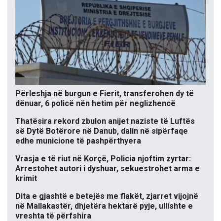
Përleshja në burgun e Fierit, transferohen dy të
dënuar, 6 policë nën hetim për neglizhencë
Thatësira rekord zbulon anijet naziste të Luftës
së Dytë Botërore në Danub, dalin në sipërfaqe
edhe municione të pashpërthyera
Vrasja e të riut në Korçë, Policia njoftim zyrtar:
Arrestohet autori i dyshuar, sekuestrohet arma e
krimit
Dita e gjashtë e betejës me flakët, zjarret vijojnë
në Mallakastër, dhjetëra hektarë pyje, ullishte e
vreshta të përfshira