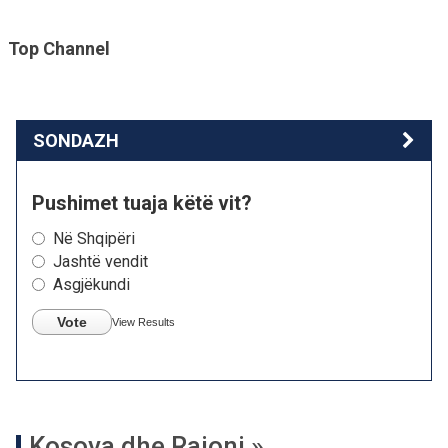
Top Channel
SONDAZH
Pushimet tuaja këtë vit?
Në Shqipëri
Jashtë vendit
Asgjëkundi
Vote
View Results
Kosova dhe Rajoni »