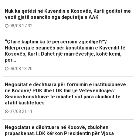
Nuk ka qetësi në Kuvendin e Kosovës, Kurti goditet me
vezë gjatë seancës nga deputetja e AAK
08/08 17:32
“Çfarë kuptimi ka të përsërisim zgjedhjet?”/
Ndërprerja e seancës për konstituimin e Kuvendit të
Kosovës, Kurti: Duhet një marrëveshje, kohë kemi,
por…
08/08 13:20
Negocitat e dështuara për formimin e institucioneve
në Kosovë/ PDK dhe LDK thirrje Vetëvendosjes:
Seanca konstituive të mbahet sot para skadimit të
afatit kushtetues
07/08 21:11
Negociatat e dështuara në Kosovë, zbulohen
prapaskenat. LDK kërkon Presidentin për Vjosa