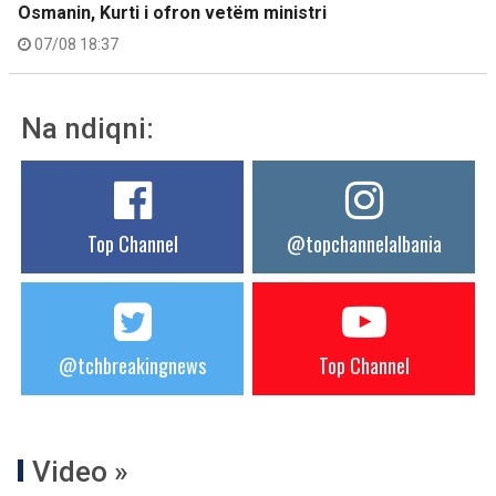
Osmanin, Kurti i ofron vetëm ministri
07/08 18:37
Na ndiqni:
Top Channel
@topchannelalbania
@tchbreakingnews
Top Channel
Video »