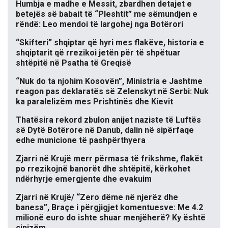
Humbja e madhe e Messit, zbardhen detajet e
betejës së babait të “Pleshtit” me sëmundjen e
rëndë: Leo mendoi të largohej nga Botërori
“Skifteri” shqiptar që hyri mes flakëve, historia e
shqiptarit që rrezikoi jetën për të shpëtuar
shtëpitë në Psatha të Greqisë
“Nuk do ta njohim Kosovën”, Ministria e Jashtme
reagon pas deklaratës së Zelenskyt në Serbi: Nuk
ka paralelizëm mes Prishtinës dhe Kievit
Thatësira rekord zbulon anijet naziste të Luftës
së Dytë Botërore në Danub, dalin në sipërfaqe
edhe municione të pashpërthyera
Zjarri në Krujë merr përmasa të frikshme, flakët
po rrezikojnë banorët dhe shtëpitë, kërkohet
ndërhyrje emergjente dhe evakuim
Zjarri në Krujë/ “Zero dëme në njerëz dhe
banesa”, Braçe i përgjigjet komentuesve: Me 4.2
milionë euro do ishte shuar menjëherë? Ky është
cinizëm