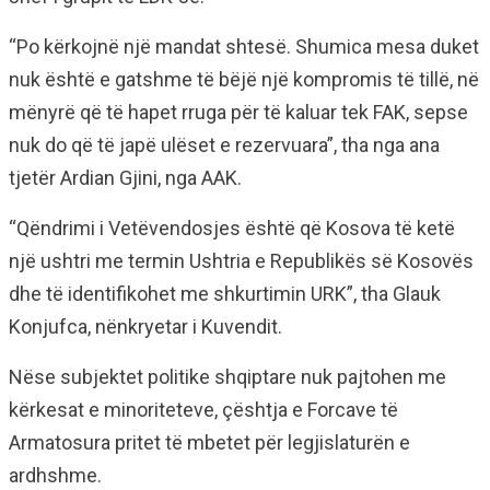
“Po kërkojnë një mandat shtesë. Shumica mesa duket
nuk është e gatshme të bëjë një kompromis të tillë, në
mënyrë që të hapet rruga për të kaluar tek FAK, sepse
nuk do që të japë ulëset e rezervuara”, tha nga ana
tjetër Ardian Gjini, nga AAK.
“Qëndrimi i Vetëvendosjes është që Kosova të ketë
një ushtri me termin Ushtria e Republikës së Kosovës
dhe të identifikohet me shkurtimin URK”, tha Glauk
Konjufca, nënkryetar i Kuvendit.
Nëse subjektet politike shqiptare nuk pajtohen me
kërkesat e minoriteteve, çështja e Forcave të
Armatosura pritet të mbetet për legjislaturën e
ardhshme.