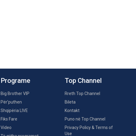
Programe
Top Channel
Big Brother VIP
Rreth Top Channel
Për’puthen
Bileta
Shqipëria LIVE
Kontakt
Fiks Fare
Puno në Top Channel
Video
Privacy Policy & Terms of
Use
Të gjitha programet