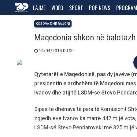
LAJME
VIDEO
SPORT
POP NEWS
PROGRAM
KOSOVA DHE RAJONI
Maqedonia shkon në balotazh
14/04/2014 00:00
Qytetarët e Maqedonisë, pas dy javëve (më
presidentin e ardhshëm të Maqedoni mes
Ivanov dhe atij të LSDM-së Stevo Pendaro
Sipas të dhënava të para të Komisionit Sht
zgjedhjeve Ivanov ka marrë 447 mijë vota, k
LSDM-së Stevo Pendarovski me 325 mijë 