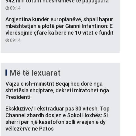
942 mln totali i ndëshkimeve të papaguara
08:14
Argjentina kundër europianëve, shpall hapur
mbështetjen e plotë për Gianni Infantinon: E
vlerësojmë çfarë ka bërë në 10 vitet e fundit
09:14
Më të lexuarat
Vajza e ish-ministrit Beqaj heq dorë nga
shtetësia shqiptare, dekreti miratohet nga
Presidenti
Ekskluzive/ I ekstraduar pas 30 vitesh, Top
Channel zbardh dosjen e Sokol Hoxhës: Si
sherri për një kasetofon solli vrasjen e dy
vëllezërve në Patos