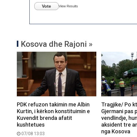
Vote
View Results
Kosova dhe Rajoni »
PDK refuzon takimin me Albin
Tragjike/ Po k
Kurtin, i kërkon konstituimin e
Gjermani pas 
Kuvendit brenda afatit
vendlindje, hu
kushtetues
aksident tre a
nga Kosova
07/08 13:03