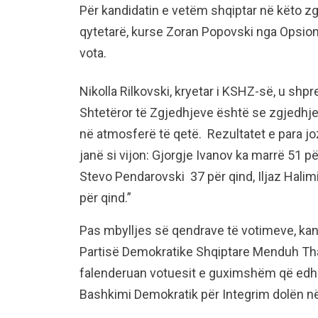
Për kandidatin e vetëm shqiptar në këto zgj
qytetarë, kurse Zoran Popovski nga Opsion
vota.
Nikolla Rilkovski, kryetar i KSHZ-së, u shpr
Shtetëror të Zgjedhjeve është se zgjedhje
në atmosferë të qetë. Rezultatet e para joz
janë si vijon: Gjorgje Ivanov ka marrë 51 p
Stevo Pendarovski 37 për qind, Iljaz Halim
për qind.”
Pas mbylljes së qendrave të votimeve, kandi
Partisë Demokratike Shqiptare Menduh Tha
falenderuan votuesit e guximshëm që edh
Bashkimi Demokratik për Integrim dolën n