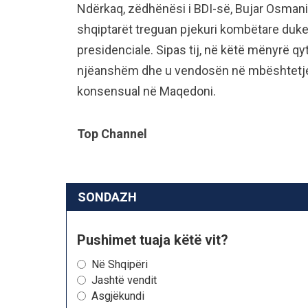
Ndërkaq, zëdhënësi i BDI-së, Bujar Osmani, 
shqiptarët treguan pjekuri kombëtare duk
presidenciale. Sipas tij, në këtë mënyrë qyt
njëanshëm dhe u vendosën në mbështetje t
konsensual në Maqedoni.
Top Channel
SONDAZH
Pushimet tuaja këtë vit?
Në Shqipëri
Jashtë vendit
Asgjëkundi