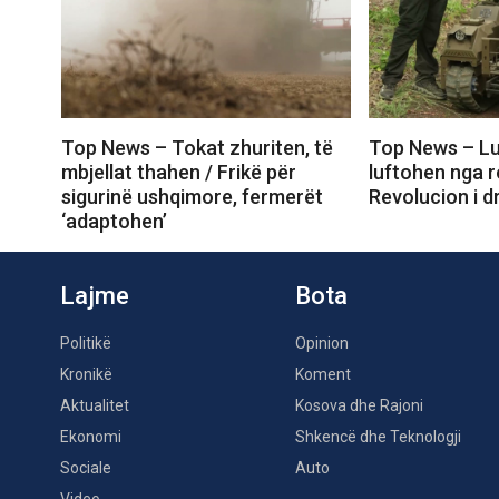
Top News – Tokat zhuriten, të
Top News – Lu
mbjellat thahen / Frikë për
luftohen nga r
sigurinë ushqimore, fermerët
Revolucion i d
‘adaptohen’
Lajme
Bota
Politikë
Opinion
Kronikë
Koment
Aktualitet
Kosova dhe Rajoni
Ekonomi
Shkencë dhe Teknologji
Sociale
Auto
Video