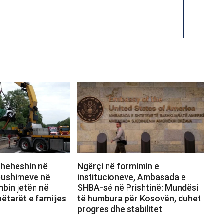
theheshin në
Ngërçi në formimin e
pushimeve në
institucioneve, Ambasada e
mbin jetën në
SHBA-së në Prishtinë: Mundësi
nëtarët e familjes
të humbura për Kosovën, duhet
progres dhe stabilitet