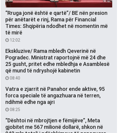
“Rruga jonë është e qartë”/ BE nën presion
për anëtarët e rinj, Rama për Financial
Times: Shqipëria ndodhet në momentin më
të mirë
12:02
Ekskluzive/ Rama mbledh Qeverinë në
Pogradec. Ministrat raportojnë më 24 dhe
25 gusht, pritet edhe mbledhja e Asamblesë
që mund të ndryshojë kabinetin
08:40
Vatra e zjarrit në Panahor ende aktive, 95
forca speciale të angazhuara në terren,
ndihmë edhe nga ajri
08:25
“Dështoi në mbrojtjen e fëmijëve”, Meta
gjobitet me 567 milionë dollarë, shkon në