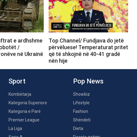
ftrat e ardhshme
Top Channel/ Fundjava do jetë
obotët /
përvëluese! Temperaturat pritet
ronëve në Ukrainë
që të shkojnë në 40-41 gradë
nën hije
Sport
Pop News
Kombëtarja
Showbiz
Kategoria Superiore
Lifestyle
Kategoria e Parë
Fashion
Premier League
Shëndeti
La Liga
Dieta
Serie A
Receta gatimi