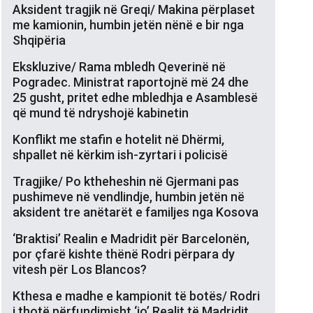
Aksident tragjik në Greqi/ Makina përplaset
me kamionin, humbin jetën nënë e bir nga
Shqipëria
Ekskluzive/ Rama mbledh Qeverinë në
Pogradec. Ministrat raportojnë më 24 dhe
25 gusht, pritet edhe mbledhja e Asamblesë
që mund të ndryshojë kabinetin
Konflikt me stafin e hotelit në Dhërmi,
shpallet në kërkim ish-zyrtari i policisë
Tragjike/ Po ktheheshin në Gjermani pas
pushimeve në vendlindje, humbin jetën në
aksident tre anëtarët e familjes nga Kosova
‘Braktisi’ Realin e Madridit për Barcelonën,
por çfarë kishte thënë Rodri përpara dy
vitesh për Los Blancos?
Kthesa e madhe e kampionit të botës/ Rodri
i thotë përfundimisht ‘jo’ Realit të Madridit,