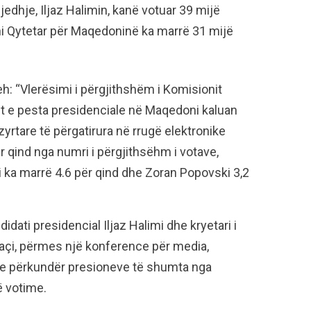
edhje, Iljaz Halimin, kanë votuar 39 mijë
i Qytetar për Maqedoninë ka marrë 31 mijë
eh: “Vlerësimi i përgjithshëm i Komisionit
t e pesta presidenciale në Maqedoni kaluan
yrtare të përgatirura në rrugë elektronike
ër qind nga numri i përgjithsëhm i votave,
i ka marrë 4.6 për qind dhe Zoran Popovski 3,2
dati presidencial Iljaz Halimi dhe kryetari i
çi, përmes një konference për media,
e përkundër presioneve të shumta nga
ë votime.