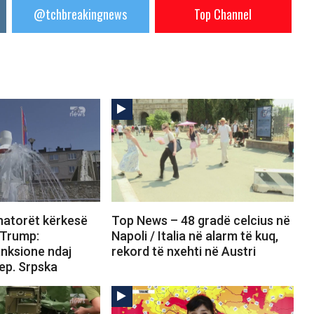
@tchbreakingnews
Top Channel
atorët kërkesë
Top News – 48 gradë celcius në
 Trump:
Napoli / Italia në alarm të kuq,
anksione ndaj
rekord të nxehti në Austri
ep. Srpska