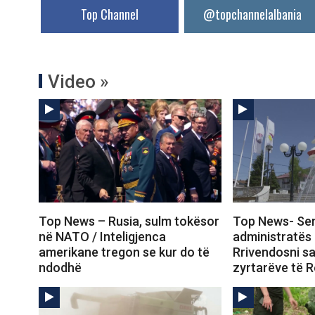
Top Channel
@topchannelalbania
Video »
Top News – Rusia, sulm tokësor
Top News- Sen
në NATO / Inteligjenca
administratës
amerikane tregon se kur do të
Rrivendosni s
ndodhë
zyrtarëve të R