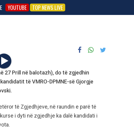
E
YOUTUBE
TOP NEWS LIVE
 27 Prill në balotazh), do të zgjedhin
 kandidatit të VMRO-DPMNE-së Gjorgje
vski.
etëror të Zgjedhjeve, në raundin e parë të
urse i dyti në zgjedhje ka dalë kandidati i
vota.