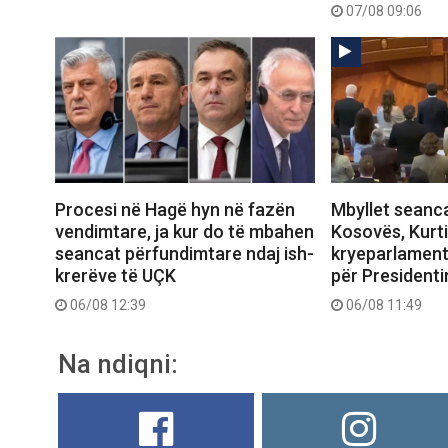
07/08 09:06
Procesi në Hagë hyn në fazën
Mbyllet seanca
vendimtare, ja kur do të mbahen
Kosovës, Kurti
seancat përfundimtare ndaj ish-
kryeparlament
krerëve të UÇK
për Presidenti
06/08 12:39
06/08 11:49
Na ndiqni: