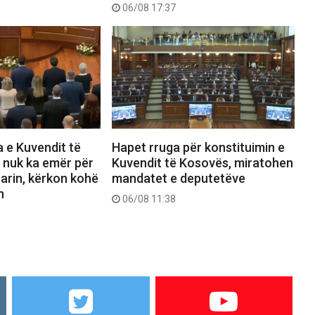
06/08 17:37
 e Kuvendit të
Hapet rruga për konstituimin e
 nuk ka emër për
Kuvendit të Kosovës, miratohen
arin, kërkon kohë
mandatet e deputetëve
n
06/08 11:38