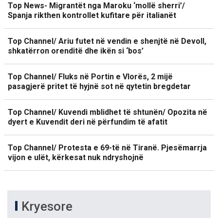
Top News- Migrantët nga Maroku ‘mollë sherri’/
Spanja rikthen kontrollet kufitare për italianët
Top Channel/ Ariu futet në vendin e shenjtë në Devoll,
shkatërron orenditë dhe ikën si ‘bos’
Top Channel/ Fluks në Portin e Vlorës, 2 mijë
pasagjerë pritet të hyjnë sot në qytetin bregdetar
Top Channel/ Kuvendi mblidhet të shtunën/ Opozita në
dyert e Kuvendit deri në përfundim të afatit
Top Channel/ Protesta e 69-të në Tiranë. Pjesëmarrja
vijon e ulët, kërkesat nuk ndryshojnë
Kryesore