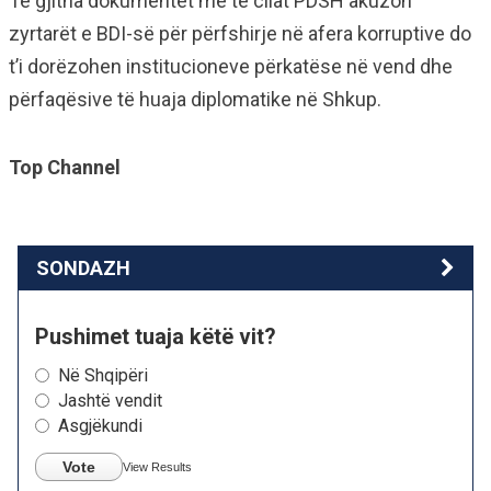
Të gjitha dokumentet me të cilat PDSH akuzon
zyrtarët e BDI-së për përfshirje në afera korruptive do
t’i dorëzohen institucioneve përkatëse në vend dhe
përfaqësive të huaja diplomatike në Shkup.
Top Channel
SONDAZH
Pushimet tuaja këtë vit?
Në Shqipëri
Jashtë vendit
Asgjëkundi
Vote
View Results