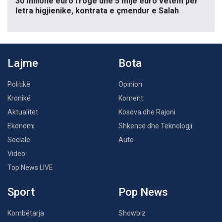
30 milionë euro rrogë dhe 5 mijë euro vetëm për
letra higjienike, kontrata e çmendur e Salah
Lajme
Bota
Politikë
Opinion
Kronikë
Koment
Aktualitet
Kosova dhe Rajoni
Ekonomi
Shkencë dhe Teknologji
Sociale
Auto
Video
Top News LIVE
Sport
Pop News
Kombëtarja
Showbiz