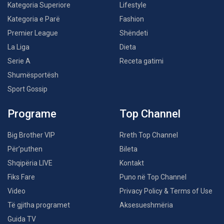
Kategoria Superiore
Lifestyle
Kategoria e Parë
Fashion
Premier League
Shëndeti
La Liga
Dieta
Serie A
Receta gatimi
Shumësportësh
Sport Gossip
Programe
Top Channel
Big Brother VIP
Rreth Top Channel
Për’puthen
Bileta
Shqipëria LIVE
Kontakt
Fiks Fare
Puno në Top Channel
Video
Privacy Policy & Terms of Use
Të gjitha programet
Aksesueshmëria
Guida TV