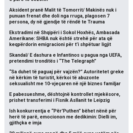
Aksident pranë Malit të Tomorrit/ Makinës nuk i
punuan frenat dhe doli nga rruga, plagosen 7
persona, dy në gjendje të rëndë te Trauma
Ekstradimi në Shqipëri i Sokol Hoxhës, Ambasada
Amerikane: SHBA nuk është strehë për ata që
keqpërdorin emigracioni për t’i shpëtuar ligjit
Skandal/ E dashura e Infantinos u pagua nga UEFA,
pretendimi tronditës i “The Telegraph”
“Sa duhet të paguaj për vajzën?” Autoritetet greke
në kërkim të turistit, kërkoi të abuzonte
seksualisht me 10-vjeçaren në një biznes familjar
E pabesueshme, dështojnë kontrollet mjekësore,
prishet transferimi i Fisnik Asllanit te Leipzig
Ish konkurrentja e “Për’Puthen” bëhet nënë për
herë të parë, emocionon me dedikimin: Dielli im,
gjithçka e imja