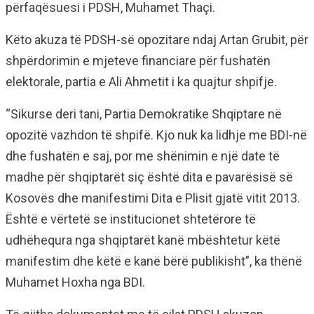
përfaqësuesi i PDSH, Muhamet Thaçi.
Këto akuza të PDSH-së opozitare ndaj Artan Grubit, për
shpërdorimin e mjeteve financiare për fushatën
elektorale, partia e Ali Ahmetit i ka quajtur shpifje.
“Sikurse deri tani, Partia Demokratike Shqiptare në
opozitë vazhdon të shpifë. Kjo nuk ka lidhje me BDI-në
dhe fushatën e saj, por me shënimin e një date të
madhe për shqiptarët siç është dita e pavarësisë së
Kosovës dhe manifestimi Dita e Plisit gjatë vitit 2013.
Është e vërtetë se institucionet shtetërore të
udhëhequra nga shqiptarët kanë mbështetur këtë
manifestim dhe këtë e kanë bërë publikisht”, ka thënë
Muhamet Hoxha nga BDI.