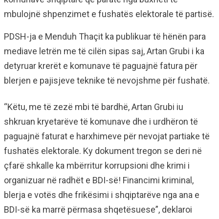
mbulojnë shpenzimet e fushatës elektorale të partisë.
PDSH-ja e Menduh Thaçit ka publikuar të hënën para
mediave letrën me të cilën sipas saj, Artan Grubi i ka
detyruar krerët e komunave të paguajnë fatura për
blerjen e pajisjeve teknike të nevojshme për fushatë.
“Këtu, me të zezë mbi të bardhë, Artan Grubi iu
shkruan kryetarëve të komunave dhe i urdhëron të
paguajnë faturat e harxhimeve për nevojat partiake të
fushatës elektorale. Ky dokument tregon se deri në
çfarë shkalle ka mbërritur korrupsioni dhe krimi i
organizuar në radhët e BDI-së! Financimi kriminal,
blerja e votës dhe frikësimi i shqiptarëve nga ana e
BDI-së ka marrë përmasa shqetësuese”, deklaroi