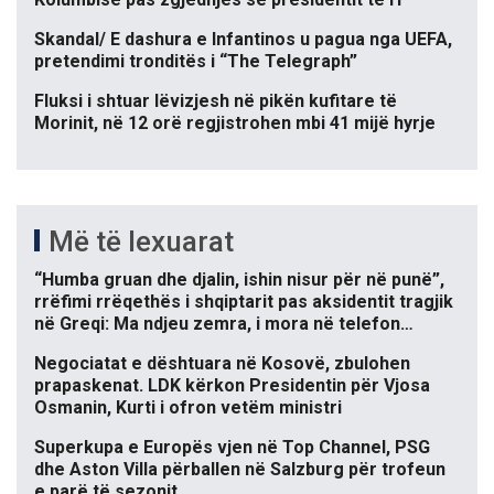
Skandal/ E dashura e Infantinos u pagua nga UEFA,
pretendimi tronditës i “The Telegraph”
Fluksi i shtuar lëvizjesh në pikën kufitare të
Morinit, në 12 orë regjistrohen mbi 41 mijë hyrje
Më të lexuarat
“Humba gruan dhe djalin, ishin nisur për në punë”,
rrëfimi rrëqethës i shqiptarit pas aksidentit tragjik
në Greqi: Ma ndjeu zemra, i mora në telefon…
Negociatat e dështuara në Kosovë, zbulohen
prapaskenat. LDK kërkon Presidentin për Vjosa
Osmanin, Kurti i ofron vetëm ministri
Superkupa e Europës vjen në Top Channel, PSG
dhe Aston Villa përballen në Salzburg për trofeun
e parë të sezonit