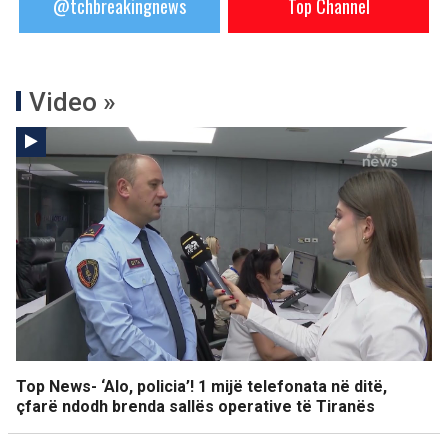
@tchbreakingnews
Top Channel
Video »
Top News- ‘Alo, policia’! 1 mijë telefonata në ditë,
çfarë ndodh brenda sallës operative të Tiranës