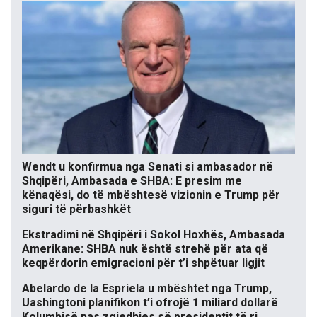
Wendt u konfirmua nga Senati si ambasador në
Shqipëri, Ambasada e SHBA: E presim me
kënaqësi, do të mbështesë vizionin e Trump për
siguri të përbashkët
Ekstradimi në Shqipëri i Sokol Hoxhës, Ambasada
Amerikane: SHBA nuk është strehë për ata që
keqpërdorin emigracioni për t’i shpëtuar ligjit
Abelardo de la Espriela u mbështet nga Trump,
Uashingtoni planifikon t’i ofrojë 1 miliard dollarë
Kolumbisë pas zgjedhjes së presidentit të ri