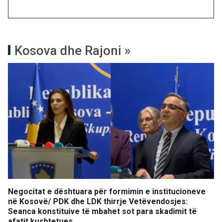
Kosova dhe Rajoni »
Negocitat e dështuara për formimin e institucioneve
në Kosovë/ PDK dhe LDK thirrje Vetëvendosjes:
Seanca konstituive të mbahet sot para skadimit të
afatit kushtetues