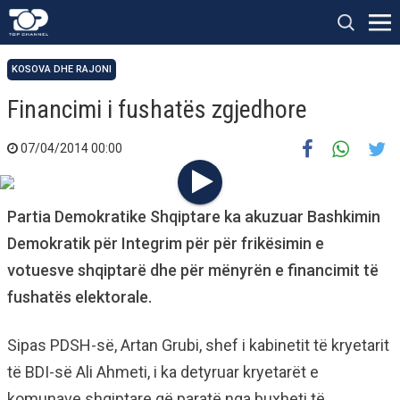
KOSOVA DHE RAJONI
Financimi i fushatës zgjedhore
07/04/2014 00:00
Partia Demokratike Shqiptare ka akuzuar Bashkimin
Demokratik për Integrim për për frikësimin e
votuesve shqiptarë dhe për mënyrën e financimit të
fushatës elektorale.
Sipas PDSH-së, Artan Grubi, shef i kabinetit të kryetarit
të BDI-së Ali Ahmeti, i ka detyruar kryetarët e
komunave shqiptare që paratë nga buxheti të