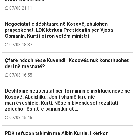
07/08 21:11
Negociatat e dështuara në Kosovë, zbulohen
prapaskenat. LDK kërkon Presidentin për Vjosa
Osmanin, Kurti i ofron vetëm ministri
07/08 18:37
Çfarë ndodh nëse Kuvendi i Kosovës nuk konstituohet
deri në mesnatë?
07/08 16:55
Dështojnë negociatat për formimin e institucioneve në
Kosovë, Abdixhiku: Jemi shumë larg një
marrëveshjeje. Kurti: Nëse mbivendoset rezultati
zgjedhor është e pamundur që…
07/08 15:46
PDK refuzon takimin me Albin Kurtin, i kërkon