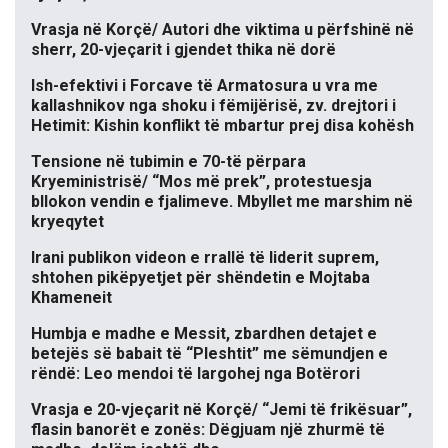
Vrasja në Korçë/ Autori dhe viktima u përfshinë në
sherr, 20-vjeçarit i gjendet thika në dorë
Ish-efektivi i Forcave të Armatosura u vra me
kallashnikov nga shoku i fëmijërisë, zv. drejtori i
Hetimit: Kishin konflikt të mbartur prej disa kohësh
Tensione në tubimin e 70-të përpara
Kryeministrisë/ “Mos më prek”, protestuesja
bllokon vendin e fjalimeve. Mbyllet me marshim në
kryeqytet
Irani publikon videon e rrallë të liderit suprem,
shtohen pikëpyetjet për shëndetin e Mojtaba
Khameneit
Humbja e madhe e Messit, zbardhen detajet e
betejës së babait të “Pleshtit” me sëmundjen e
rëndë: Leo mendoi të largohej nga Botërori
Vrasja e 20-vjeçarit në Korçë/ “Jemi të frikësuar”,
flasin banorët e zonës: Dëgjuam një zhurmë të