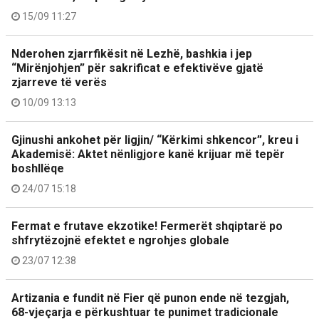
15/09 11:27
Nderohen zjarrfikësit në Lezhë, bashkia i jep
“Mirënjohjen” për sakrificat e efektivëve gjatë
zjarreve të verës
10/09 13:13
Gjinushi ankohet për ligjin/ “Kërkimi shkencor”, kreu i
Akademisë: Aktet nënligjore kanë krijuar më tepër
boshllëqe
24/07 15:18
Fermat e frutave ekzotike! Fermerët shqiptarë po
shfrytëzojnë efektet e ngrohjes globale
23/07 12:38
Artizania e fundit në Fier që punon ende në tezgjah,
68-vjeçarja e përkushtuar te punimet tradicionale