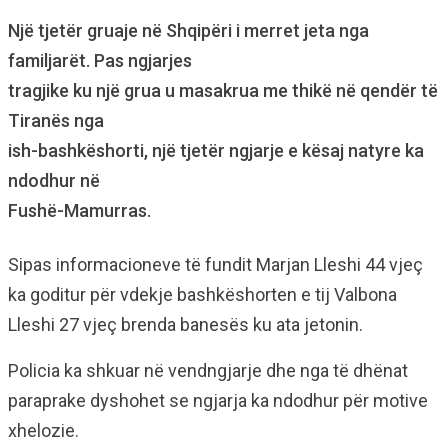
Një tjetër gruaje në Shqipëri i merret jeta nga
familjarët. Pas ngjarjes
tragjike ku një grua u masakrua me thikë në qendër të
Tiranës nga
ish-bashkëshorti, një tjetër ngjarje e kësaj natyre ka
ndodhur në
Fushë-Mamurras.
Sipas informacioneve të fundit Marjan Lleshi 44 vjeç
ka goditur për vdekje bashkëshorten e tij Valbona
Lleshi 27 vjeç brenda banesës ku ata jetonin.
Policia ka shkuar në vendngjarje dhe nga të dhënat
paraprake dyshohet se ngjarja ka ndodhur për motive
xhelozie.