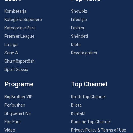
Kombëtarja
Showbiz
Kategoria Superiore
Lifestyle
Kategoria e Parë
Fashion
Premier League
Shëndeti
La Liga
Dieta
Serie A
Receta gatimi
Shumësportësh
Sport Gossip
Programe
Top Channel
Big Brother VIP
Rreth Top Channel
Për’puthen
Bileta
Shqipëria LIVE
Kontakt
Fiks Fare
Puno në Top Channel
Video
Privacy Policy & Terms of Use