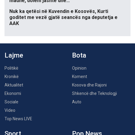
madhe, dolëm jashtë dhe…
Nuk ka qetësi në Kuvendin e Kosovës, Kurti
goditet me vezë gjatë seancës nga deputetja e
AAK
Lajme
Bota
Politikë
Opinion
Kronikë
Koment
Aktualitet
Kosova dhe Rajoni
Ekonomi
Shkencë dhe Teknologji
Sociale
Auto
Video
Top News LIVE
Sport
Pop News