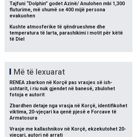
Tajfuni “Dolphin” godet Azinë/ Anulohen mbi 1,300
fluturime, më shumë se 400 mijë persona
evakuohen
Kushte atmosferike të qëndrueshme dhe
temperatura të larta, parashikimi i motit për këtë
të Diel
Më të lexuarat
RENEA zbarkon në Korçë pas vrasjes së ish-
ushtarit, i riu nuk gjendet në banesë, zbulohet
fotoja e autorit
Zbardhen detaje nga vrasja në Korçë, identifikohet
viktima, 20-vjeçari ka qenë pjesë e Forcave të
Armatosura
Vrasje me kallashnikov në Korçë, ekzekutohet 20-
vjeçari, autori në arrati