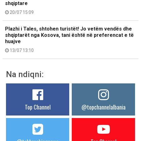
shqiptare
20/07 15:09
Plazhi i Tales, shtohen turistët! Jo vetëm vendës dhe
shqiptarët nga Kosova, tani është në preferencat e të
huajve
13/07 13:10
Na ndiqni:
Top Channel
@topchannelalbania