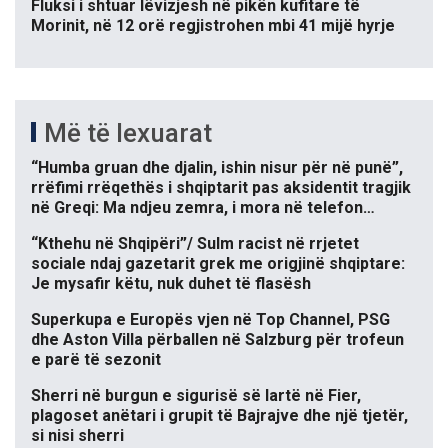
Fluksi i shtuar lëvizjesh në pikën kufitare të
Morinit, në 12 orë regjistrohen mbi 41 mijë hyrje
Më të lexuarat
“Humba gruan dhe djalin, ishin nisur për në punë”,
rrëfimi rrëqethës i shqiptarit pas aksidentit tragjik
në Greqi: Ma ndjeu zemra, i mora në telefon…
“Kthehu në Shqipëri”/ Sulm racist në rrjetet
sociale ndaj gazetarit grek me origjinë shqiptare:
Je mysafir këtu, nuk duhet të flasësh
Superkupa e Europës vjen në Top Channel, PSG
dhe Aston Villa përballen në Salzburg për trofeun
e parë të sezonit
Sherri në burgun e sigurisë së lartë në Fier,
plagoset anëtari i grupit të Bajrajve dhe një tjetër,
si nisi sherri