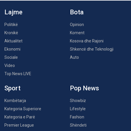
Lajme
Bota
Politikë
Opinion
Kronikë
Koment
Aktualitet
Kosova dhe Rajoni
Ekonomi
Shkencë dhe Teknologji
Sociale
Auto
Video
Top News LIVE
Sport
Pop News
Kombëtarja
Showbiz
Kategoria Superiore
Lifestyle
Kategoria e Parë
Fashion
Premier League
Shëndeti