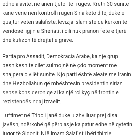
edhe alavitet në anën tjetër të rrugës. Rreth 30 sunite
kanë vënë nën kontroll rrugën Siria këto ditë, duke e
quajtur veten salafistë, levizja islamiste që kërkon të
vendosë ligjin e Sheriatit i cili nuk pranon fetë e tjerë
dhe kufizon të drejtat e grave.
Partia pro Assadit, Demokracia Arabe, ka nje grup
besnikesh te cilet sulmojnë në çdo moment me
snajpera civilët sunite. Kjo parti është aleate me Iranin
dhe Hezbollahun që mbështesin presidentin sirian
sepse konsideron qe ai ka një rol kyç në frontin e
rezistencës ndaj izraelit.
Luftimet në Tripoli janë duke u zhvilluar prej disa
javësh, ndërkohë që përplasje ka patur edhe në qytetin
jugor të Sidonit. Një Imam Salafist i bëri thirrje