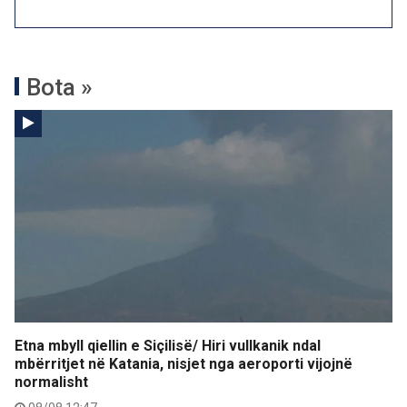
Bota »
Etna mbyll qiellin e Siçilisë/ Hiri vullkanik ndal
mbërritjet në Katania, nisjet nga aeroporti vijojnë
normalisht