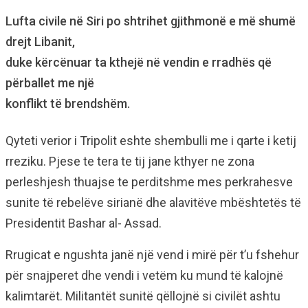
Lufta civile në Siri po shtrihet gjithmonë e më shumë
drejt Libanit,
duke kërcënuar ta kthejë në vendin e rradhës që
përballet me një
konflikt të brendshëm.
Qyteti verior i Tripolit eshte shembulli me i qarte i ketij
rreziku. Pjese te tera te tij jane kthyer ne zona
perleshjesh thuajse te perditshme mes perkrahesve
sunite të rebelëve sirianë dhe alavitëve mbështetës të
Presidentit Bashar al- Assad.
Rrugicat e ngushta janë një vend i mirë për t’u fshehur
për snajperet dhe vendi i vetëm ku mund të kalojnë
kalimtarët. Militantët sunitë qëllojnë si civilët ashtu