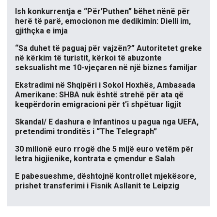
Ish konkurrentja e “Për’Puthen” bëhet nënë për
herë të parë, emocionon me dedikimin: Dielli im,
gjithçka e imja
“Sa duhet të paguaj për vajzën?” Autoritetet greke
në kërkim të turistit, kërkoi të abuzonte
seksualisht me 10-vjeçaren në një biznes familjar
Ekstradimi në Shqipëri i Sokol Hoxhës, Ambasada
Amerikane: SHBA nuk është strehë për ata që
keqpërdorin emigracioni për t’i shpëtuar ligjit
Skandal/ E dashura e Infantinos u pagua nga UEFA,
pretendimi tronditës i “The Telegraph”
30 milionë euro rrogë dhe 5 mijë euro vetëm për
letra higjienike, kontrata e çmendur e Salah
E pabesueshme, dështojnë kontrollet mjekësore,
prishet transferimi i Fisnik Asllanit te Leipzig