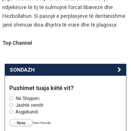
ndjekësve të tij të sulmojnë forcat libaneze dhe
Hezbollahun. Si pasojë e perplasjeve të deritanishme
janë shënuar disa dhjetra të vrarë dhe të plagosur.
Top Channel
SONDAZH
Pushimet tuaja këtë vit?
Në Shqipëri
Jashtë vendit
Asgjëkundi
Vote
View Results