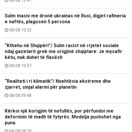
08/08 12:47
Sulm masiv me dronë ukrainas në Rusi, digjet rafineria
e naftës, plagosen 5 persona
08/08 10:33
“Kthehu në Shqipëri”/ Sulm racist në rrjetet sociale
ndaj gazetarit grek me origjinë shqiptare: Je mysafir
këtu, nuk duhet të flasësh
08/08 10:07
“Realiteti i ri klimatik”/ Nxehtësia ekstreme dhe
zjarret, sinjal alarmi për planetin
08/08 09:48
Kërkoi një korigjim të nofullës, por përfundoi me
deformim të madh të fytyrës. Modelja pushohet nga
puna
08/08 08:59