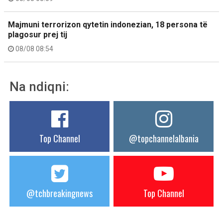
Majmuni terrorizon qytetin indonezian, 18 persona të
plagosur prej tij
08/08 08:54
Na ndiqni:
Top Channel
@topchannelalbania
@tchbreakingnews
Top Channel