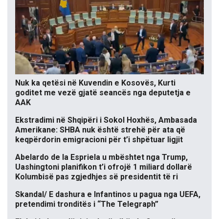
Nuk ka qetësi në Kuvendin e Kosovës, Kurti
goditet me vezë gjatë seancës nga deputetja e
AAK
Ekstradimi në Shqipëri i Sokol Hoxhës, Ambasada
Amerikane: SHBA nuk është strehë për ata që
keqpërdorin emigracioni për t’i shpëtuar ligjit
Abelardo de la Espriela u mbështet nga Trump,
Uashingtoni planifikon t’i ofrojë 1 miliard dollarë
Kolumbisë pas zgjedhjes së presidentit të ri
Skandal/ E dashura e Infantinos u pagua nga UEFA,
pretendimi tronditës i “The Telegraph”