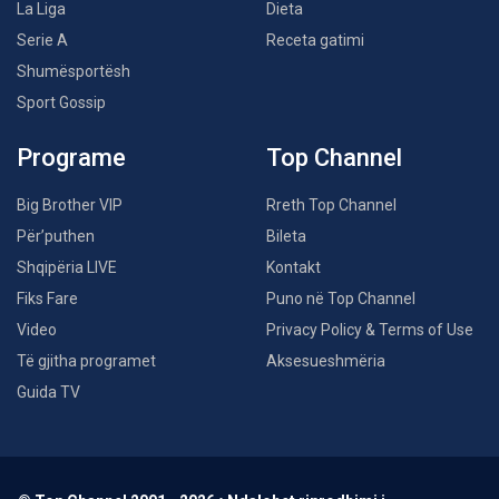
La Liga
Dieta
Serie A
Receta gatimi
Shumësportësh
Sport Gossip
Programe
Top Channel
Big Brother VIP
Rreth Top Channel
Për’puthen
Bileta
Shqipëria LIVE
Kontakt
Fiks Fare
Puno në Top Channel
Video
Privacy Policy & Terms of Use
Të gjitha programet
Aksesueshmëria
Guida TV