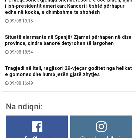
i ish-presidentit amerikan: Kanceri i është përhapur
edhe në kocka, e dhimbshme ta shohësh
09/08 19:15
Situatë alarmante në Spanjë/ Zjarret përhapen në disa
provinca, qindra banorë detyrohen të largohen
09/08 18:54
Tragjedi në Itali, regjisori 29-vjeçar goditet nga helikat
e gomones dhe humb jetën gjatë zhytjes
09/08 16:49
Na ndiqni: