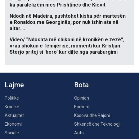
ka paralelizëm mes Prishtinës dhe Kievit
Ndodh në Madeira, pushtohet kisha për martesën
e Ronaldos me Georginës, por nuk ishin ata në
altar….
Video/ “Ndoshta më shikoni në kronikën e zezë”,
vrau shokun e fëmijërisë, momenti kur Kristjan
Sterjo pritej si ‘hero’ kur dilte nga paraburgimi
Lajme
Bota
Politikë
Opinion
Kronikë
Koment
Aktualitet
Kosova dhe Rajoni
Ekonomi
Shkencë dhe Teknologji
Sociale
Auto