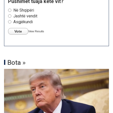
Pushimet tuaja këtë vit?
Në Shqipëri
Jashtë vendit
Asgjëkundi
Vote
View Results
Bota »