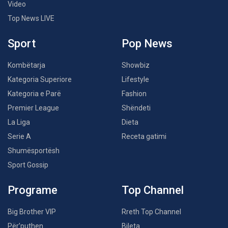
Video
Top News LIVE
Sport
Pop News
Kombëtarja
Showbiz
Kategoria Superiore
Lifestyle
Kategoria e Parë
Fashion
Premier League
Shëndeti
La Liga
Dieta
Serie A
Receta gatimi
Shumësportësh
Sport Gossip
Programe
Top Channel
Big Brother VIP
Rreth Top Channel
Për’puthen
Bileta