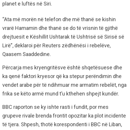
planet e luftës në Siri.
“Ata më morën në telefon dhe më thanë se kishin
vrarë Hamamin dhe thanë se do të vrisnin të gjithë
drejtuesit e Këshillit Ushtarak të Ushtrisë së Sirisë së
Lirë”, deklaroi për Reuters zëdhënësi i rebelëve,
Qaasem Saaddedine.
Përcarja mes kryengritësve është shqetësuese dhe
ka qenë faktori kryesor që ka stepur perëndimin dhe
vendet arabe për të ndihmuar me armatim rebelët, nga
frika se këto armë mund t’u kthehen shpejt kundër.
BBC raporton se ky ishte rasti i fundit, por mes
grupeve rivale brenda frontit opozitar ka plot incidente
të tjera. Shpesh, thotë korespondenti i BBC në Liban,