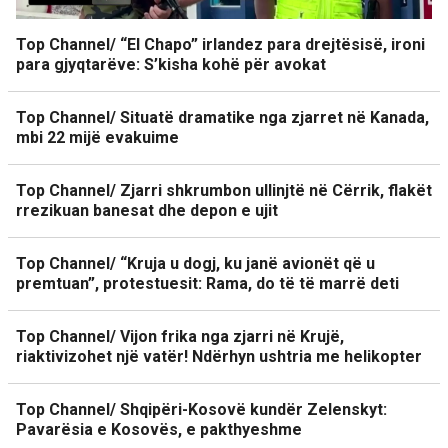
Top Channel/ “El Chapo” irlandez para drejtësisë, ironi
para gjyqtarëve: S’kisha kohë për avokat
Top Channel/ Situatë dramatike nga zjarret në Kanada,
mbi 22 mijë evakuime
Top Channel/ Zjarri shkrumbon ullinjtë në Cërrik, flakët
rrezikuan banesat dhe depon e ujit
Top Channel/ “Kruja u dogj, ku janë avionët që u
premtuan”, protestuesit: Rama, do të të marrë deti
Top Channel/ Vijon frika nga zjarri në Krujë,
riaktivizohet një vatër! Ndërhyn ushtria me helikopter
Top Channel/ Shqipëri-Kosovë kundër Zelenskyt:
Pavarësia e Kosovës, e pakthyeshme