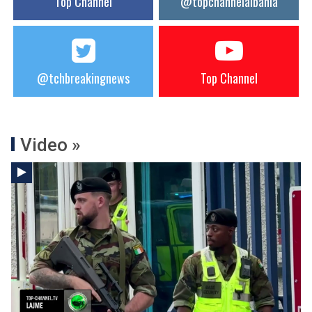
Top Channel
@topchannelalbania
@tchbreakingnews
Top Channel
Video »