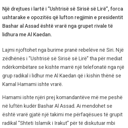
Një drejtues i lartë i “Ushtrisë së Sirisë së Lirë”, forca
ushtarake e opozitës që lufton regjimin e presidentit
Bashar al Assad është vrarë nga grupet rivale të
lidhura me Al Kaedan.
Lajmi njoftohet nga burime pranë rebelëve në Siri. Një
zëdhënës i “Ushtrisë së Sirisë së Lirë” tha për mediat
ndërkombëtare se kishte marrë një telefonatë nga një
grup radikal i lidhur me Al Kaedan që i kishin thënë se
Kamal Hamami ishte vrarë.
Hamami ishte njëri prej komandantëve më me peshë
në luftën kudër Bashar Al Assad. Ai mendohet se
është vrarë gjatë një takimi me përfaqësues të grupit
radikal “Shteti Islamik i Irakut” për të diskutuar mbi