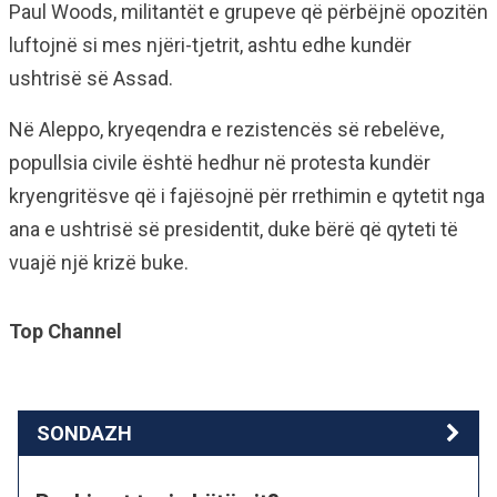
Paul Woods, militantët e grupeve që përbëjnë opozitën
luftojnë si mes njëri-tjetrit, ashtu edhe kundër
ushtrisë së Assad.
Në Aleppo, kryeqendra e rezistencës së rebelëve,
popullsia civile është hedhur në protesta kundër
kryengritësve që i fajësojnë për rrethimin e qytetit nga
ana e ushtrisë së presidentit, duke bërë që qyteti të
vuajë një krizë buke.
Top Channel
SONDAZH