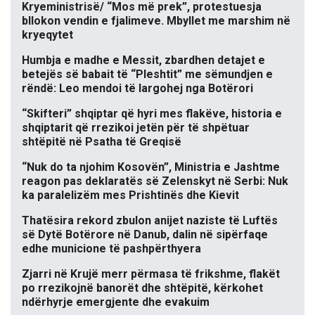
Kryeministrisë/ “Mos më prek”, protestuesja
bllokon vendin e fjalimeve. Mbyllet me marshim në
kryeqytet
Humbja e madhe e Messit, zbardhen detajet e
betejës së babait të “Pleshtit” me sëmundjen e
rëndë: Leo mendoi të largohej nga Botërori
“Skifteri” shqiptar që hyri mes flakëve, historia e
shqiptarit që rrezikoi jetën për të shpëtuar
shtëpitë në Psatha të Greqisë
“Nuk do ta njohim Kosovën”, Ministria e Jashtme
reagon pas deklaratës së Zelenskyt në Serbi: Nuk
ka paralelizëm mes Prishtinës dhe Kievit
Thatësira rekord zbulon anijet naziste të Luftës
së Dytë Botërore në Danub, dalin në sipërfaqe
edhe municione të pashpërthyera
Zjarri në Krujë merr përmasa të frikshme, flakët
po rrezikojnë banorët dhe shtëpitë, kërkohet
ndërhyrje emergjente dhe evakuim