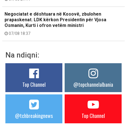
Negociatat e dështuara në Kosovë, zbulohen
prapaskenat. LDK kërkon Presidentin për Vjosa
Osmanin, Kurti i ofron vetëm ministri
07/08 18:37
Na ndiqni:
Top Channel
@topchannelalbania
@tchbreakingnews
Top Channel