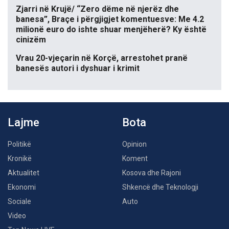
Zjarri në Krujë/ “Zero dëme në njerëz dhe
banesa”, Braçe i përgjigjet komentuesve: Me 4.2
milionë euro do ishte shuar menjëherë? Ky është
cinizëm
Vrau 20-vjeçarin në Korçë, arrestohet pranë
banesës autori i dyshuar i krimit
Lajme
Bota
Politikë
Opinion
Kronikë
Koment
Aktualitet
Kosova dhe Rajoni
Ekonomi
Shkencë dhe Teknologji
Sociale
Auto
Video