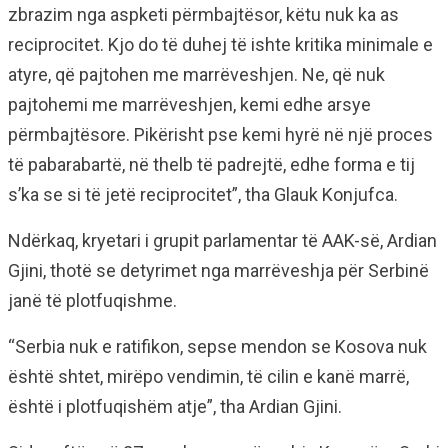
zbrazim nga aspketi përmbajtësor, këtu nuk ka as
reciprocitet. Kjo do të duhej të ishte kritika minimale e
atyre, që pajtohen me marrëveshjen. Ne, që nuk
pajtohemi me marrëveshjen, kemi edhe arsye
përmbajtësore. Pikërisht pse kemi hyrë në një proces
të pabarabartë, në thelb të padrejtë, edhe forma e tij
s’ka se si të jetë reciprocitet”, tha Glauk Konjufca.
Ndërkaq, kryetari i grupit parlamentar të AAK-së, Ardian
Gjini, thotë se detyrimet nga marrëveshja për Serbinë
janë të plotfuqishme.
“Serbia nuk e ratifikon, sepse mendon se Kosova nuk
është shtet, mirëpo vendimin, të cilin e kanë marrë,
është i plotfuqishëm atje”, tha Ardian Gjini.