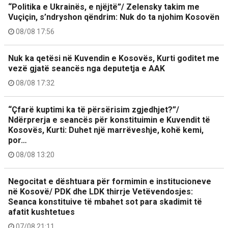
“Politika e Ukrainës, e njëjtë”/ Zelensky takim me
Vuçiçin, s’ndryshon qëndrim: Nuk do ta njohim Kosovën
08/08 17:56
Nuk ka qetësi në Kuvendin e Kosovës, Kurti goditet me
vezë gjatë seancës nga deputetja e AAK
08/08 17:32
“Çfarë kuptimi ka të përsërisim zgjedhjet?”/
Ndërprerja e seancës për konstituimin e Kuvendit të
Kosovës, Kurti: Duhet një marrëveshje, kohë kemi,
por…
08/08 13:20
Negocitat e dështuara për formimin e institucioneve
në Kosovë/ PDK dhe LDK thirrje Vetëvendosjes:
Seanca konstituive të mbahet sot para skadimit të
afatit kushtetues
07/08 21:11