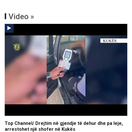
Video »
Top Channel/ Drejtim në gjendje të dehur dhe pa leje,
arrestohet një shofer në Kukës