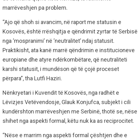
marrëveshjen pa problem.
“Ajo që shoh si avancim, në raport me statusin e
Kosovës, është rrëshqitja e qëndrimit zyrtar të Serbisë
nga ‘mospranimi’ në ‘neutralitet’ ndaj statusit.
Praktikisht, ata kanë marrë qëndrimin e institucioneve
europiane dhe atyre ndërkombëtare, që neutraliteti
karshi statusit, i mundëson që të çojë proceset
përpara”, tha Lutfi Haziri.
Nënkryetari i Kuvendit të Kosovës, nga radhët e
Lëvizjes Vetëvendosje, Glauk Konjufca, subjekt i cili
kundërshton marrëveshjen me Serbinë, thotë se, nëse
shihet nga aspekti formal, këtu nuk ka as reciprocitet.
“Nëse e marrim nga aspekti formal çështjen dhe e