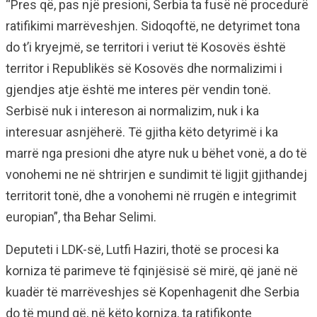
“Pres që, pas një presioni, Serbia ta fusë në procedurë
ratifikimi marrëveshjen. Sidoqoftë, ne detyrimet tona
do t’i kryejmë, se territori i veriut të Kosovës është
territor i Republikës së Kosovës dhe normalizimi i
gjendjes atje është me interes për vendin tonë.
Serbisë nuk i intereson ai normalizim, nuk i ka
interesuar asnjëherë. Të gjitha këto detyrimë i ka
marrë nga presioni dhe atyre nuk u bëhet vonë, a do të
vonohemi ne në shtrirjen e sundimit të ligjit gjithandej
territorit tonë, dhe a vonohemi në rrugën e integrimit
europian”, tha Behar Selimi.
Deputeti i LDK-së, Lutfi Haziri, thotë se procesi ka
korniza të parimeve të fqinjësisë së mirë, që janë në
kuadër të marrëveshjes së Kopenhagenit dhe Serbia
do të mund që, në këto korniza, ta ratifikonte