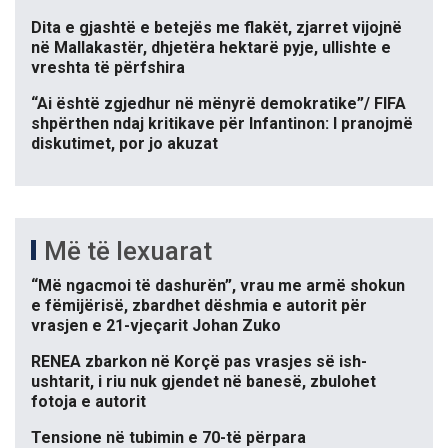
Dita e gjashtë e betejës me flakët, zjarret vijojnë
në Mallakastër, dhjetëra hektarë pyje, ullishte e
vreshta të përfshira
“Ai është zgjedhur në mënyrë demokratike”/ FIFA
shpërthen ndaj kritikave për Infantinon: I pranojmë
diskutimet, por jo akuzat
Më të lexuarat
“Më ngacmoi të dashurën”, vrau me armë shokun
e fëmijërisë, zbardhet dëshmia e autorit për
vrasjen e 21-vjeçarit Johan Zuko
RENEA zbarkon në Korçë pas vrasjes së ish-
ushtarit, i riu nuk gjendet në banesë, zbulohet
fotoja e autorit
Tensione në tubimin e 70-të përpara