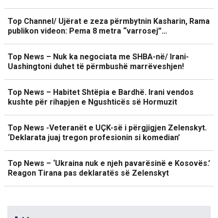
Top Channel/ Ujërat e zeza përmbytnin Kasharin, Rama
publikon videon: Pema 8 metra “varrosej”…
Top News – Nuk ka negociata me SHBA-në/ Irani-
Uashingtoni duhet të përmbushë marrëveshjen!
Top News – Habitet Shtëpia e Bardhë. Irani vendos
kushte për rihapjen e Ngushticës së Hormuzit
Top News -Veteranët e UÇK-së i përgjigjen Zelenskyt.
‘Deklarata juaj tregon profesionin si komedian’
Top News – ‘Ukraina nuk e njeh pavarësinë e Kosovës.’
Reagon Tirana pas deklaratës së Zelenskyt