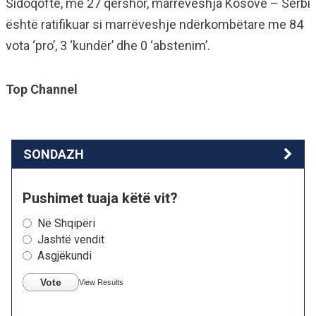
Sidoqoftë, më 27 qershor, marrëveshja Kosovë – Serbi
është ratifikuar si marrëveshje ndërkombëtare me 84
vota ‘pro’, 3 ‘kundër’ dhe 0 ‘abstenim’.
Top Channel
SONDAZH
Pushimet tuaja këtë vit?
Në Shqipëri
Jashtë vendit
Asgjëkundi
Vote
View Results