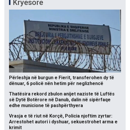
Kryesore
Përleshja në burgun e Fierit, transferohen dy të
dënuar, 6 policë nën hetim për neglizhencë
Thatësira rekord zbulon anijet naziste të Luftës
së Dytë Botërore në Danub, dalin në sipërfaqe
edhe municione të pashpërthyera
Vrasja e të riut në Korçë, Policia njoftim zyrtar:
Arrestohet autori i dyshuar, sekuestrohet arma e
krimit