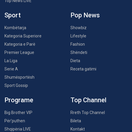
Top News LIVE
Sport
Pop News
Kombëtarja
Showbiz
Kategoria Superiore
Lifestyle
Kategoria e Parë
Fashion
Premier League
Shëndeti
La Liga
Dieta
Serie A
Receta gatimi
Shumësportësh
Sport Gossip
Programe
Top Channel
Big Brother VIP
Rreth Top Channel
Për’puthen
Bileta
Shqipëria LIVE
Kontakt