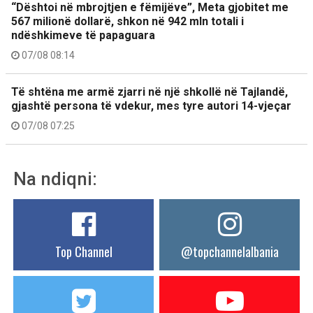
“Dështoi në mbrojtjen e fëmijëve”, Meta gjobitet me
567 milionë dollarë, shkon në 942 mln totali i
ndëshkimeve të papaguara
07/08 08:14
Të shtëna me armë zjarri në një shkollë në Tajlandë,
gjashtë persona të vdekur, mes tyre autori 14-vjeçar
07/08 07:25
Na ndiqni:
Top Channel
@topchannelalbania