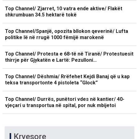
Top Channel/ Zjarret, 10 vatra ende aktive/ Flakët
shkrumbuan 34.5 hektarë tokë
Top Channel/Spanjë, opozita bllokon qeverinë/ Lufta
politike lë në rrugë 1000 fëmijë marokenë
Top Channel/ Protesta e 68-të në Tiranë/ Protestuesit
thirrje për Gjykatën e Lartë: Pezulloni…
Top Channel/ Dëshmia/ Rrëfehet Kejdi Banaj që u kap
teksa transportonte 4 pistoleta “Glock”
Top Channel/ Durrës, punëtori vdes në kantier/ 40-
vjeçari u transportua në spital, por nuk mbijetoi
Kryesore