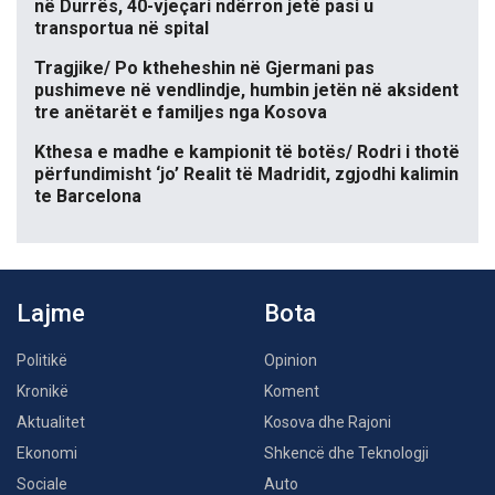
në Durrës, 40-vjeçari ndërron jetë pasi u
transportua në spital
Tragjike/ Po ktheheshin në Gjermani pas
pushimeve në vendlindje, humbin jetën në aksident
tre anëtarët e familjes nga Kosova
Kthesa e madhe e kampionit të botës/ Rodri i thotë
përfundimisht ‘jo’ Realit të Madridit, zgjodhi kalimin
te Barcelona
Lajme
Bota
Politikë
Opinion
Kronikë
Koment
Aktualitet
Kosova dhe Rajoni
Ekonomi
Shkencë dhe Teknologji
Sociale
Auto