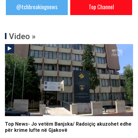
@tchbreakingnews
Top Channel
Video »
Top News- Jo vetëm Banjska/ Radoiçiç akuzohet edhe
për krime lufte në Gjakovë