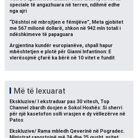
speciale të angazhuara në terren, ndihmë edhe
nga ajri
“Dështoi në mbrojtjen e fëmijëve”, Meta gjobitet
me 567 milionë dollarë, shkon në 942 mln totali i
ndëshkimeve të papaguara
Argjentina kundër europianëve, shpall hapur
mbështetjen e plotë për Gianni Infantinon: E
vlerësojmë çfarë ka bërë në 10 vitet e fundit
Më të lexuarat
Ekskluzive/ I ekstraduar pas 30 vitesh, Top
Channel zbardh dosjen e Sokol Hoxhës: Si sherri
për një kasetofon solli vrasjen e dy vëllezërve në
Patos
Ekskluzive/ Rama mbledh Qeverinë në Pogradec.
Ministrat raportojnë më 24 dhe 25 gusht, pritet