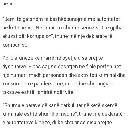
hetim.
“Jemi të gatshëm të bashkëpunojmë me autoritetet
në këtë hetim. Ne i marrim shumë seriozisht të gjitha
akuzat për korrupsion”, thuhet në një deklaratë të
kompanisë.
Policia kineze ka marrë në pyetje disa prej të
dyshuarve. Sipas saj, në cështjen në fjalë përfshihet
një numër i madh personash dhe aktiviteti kriminal dhe
konkurenca e pandershme, deri edhe shmangia e
taksave është i shtrirë ndër vite.
“Shuma e parave që kanë qarkulluar në këtë skemë
kriminale është shumë e madhe”, thuhet në deklaratën
e autoriteteve kineze, duke shtuar se disa prej të