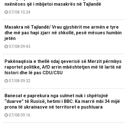
nxënëses që i mbijetoi masakrës në Tajlandë
07/08 10:24
Masakra në Tajlandë/ Vrau gjyshërit me armën e tyre
dhe më pas hapi zjarr në shkollë, pesë mësues humbin
jetën
07/08 09:43
Pakënaqësia e thellë ndaj qeverisë së Merzit përmbys
raportet politike, AfD arrin mbështetjen më të lartë në
histori dhe lë pas CDU/CSU
07/08 09:32
Banesat e paprekura nga sulmet nuk i shpëtojnë
“duarve” të Rusisë, hetimi i BBC: Ka marrë mbi 34 mijë
prona të ukrainasve në territoret e pushtuara
07/08 09:16