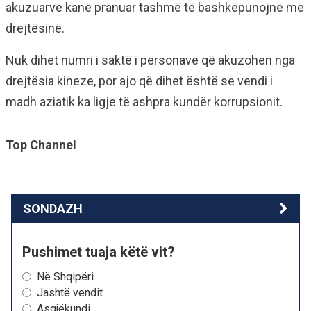
akuzuarve kanë pranuar tashmë të bashkëpunojnë me
drejtësinë.
Nuk dihet numri i saktë i personave që akuzohen nga
drejtësia kineze, por ajo që dihet është se vendi i
madh aziatik ka ligje të ashpra kundër korrupsionit.
Top Channel
SONDAZH
Pushimet tuaja këtë vit?
Në Shqipëri
Jashtë vendit
Asgjëkundi