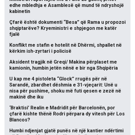
edhe mbledhja e Asamblesë që mund të ndryshojë
kabinetin
Çfarë është dokumenti “Besa” që Rama u propozoi
shqiptarëve? Kryeministri e shpjegon me katër
fjalë
Konflikt me stafin e hotelit në Dhërmi, shpallet në
kërkim ish-zyrtari i policisë
Aksident tragjik në Greqi/ Makina përplaset me
kamionin, humbin jetën nënë e bir nga Shqipëria
U kap me 4 pistoleta “Glock” rrugës për në
Sarandë, zbardhet dëshmia e 31-vjeçarit: Unë u
nisa për pushime, shoku më futi qesen e zezë në
makinë dhe iku
‘Braktisi’ Realin e Madridit për Barcelonën, por
çfarë kishte thënë Rodri përpara dy vitesh për Los
Blancos?
Humbi ndjenjat gjatë punës në një kantier ndërtimi