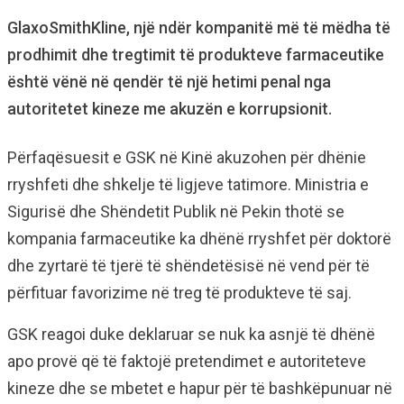
GlaxoSmithKline, një ndër kompanitë më të mëdha të
prodhimit dhe tregtimit të produkteve farmaceutike
është vënë në qendër të një hetimi penal nga
autoritetet kineze me akuzën e korrupsionit.
Përfaqësuesit e GSK në Kinë akuzohen për dhënie
rryshfeti dhe shkelje të ligjeve tatimore. Ministria e
Sigurisë dhe Shëndetit Publik në Pekin thotë se
kompania farmaceutike ka dhënë rryshfet për doktorë
dhe zyrtarë të tjerë të shëndetësisë në vend për të
përfituar favorizime në treg të produkteve të saj.
GSK reagoi duke deklaruar se nuk ka asnjë të dhënë
apo provë që të faktojë pretendimet e autoriteteve
kineze dhe se mbetet e hapur për të bashkëpunuar në