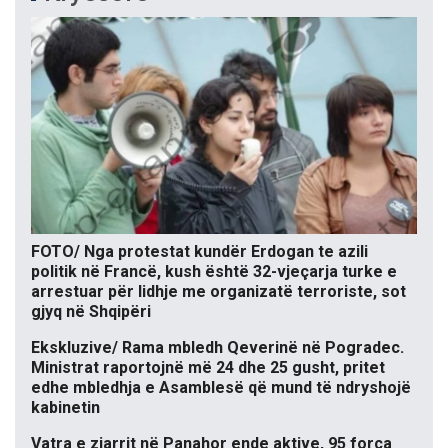
FOTO/ Nga protestat kundër Erdogan te azili
politik në Francë, kush është 32-vjeçarja turke e
arrestuar për lidhje me organizatë terroriste, sot
gjyq në Shqipëri
Ekskluzive/ Rama mbledh Qeverinë në Pogradec.
Ministrat raportojnë më 24 dhe 25 gusht, pritet
edhe mbledhja e Asamblesë që mund të ndryshojë
kabinetin
Vatra e zjarrit në Panahor ende aktive, 95 forca