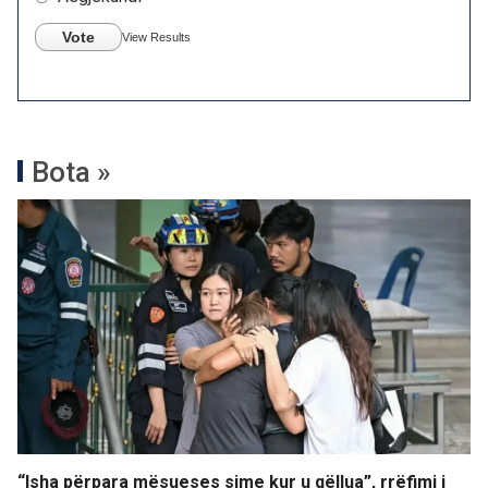
Vote
View Results
Bota »
“Isha përpara mësueses sime kur u qëllua”, rrëfimi i