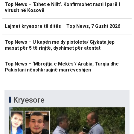
Top News – ‘Ethet e Nilit’. Konfirmohet rasti i parë i
virusit në Kosovë
Lajmet kryesore të ditës – Top News, 7 Gusht 2026
Top News – U kapën me dy pistoleta/ Gjykata jep
masat për 5 të rinjtë, dyshimet për atentat
Top News – ‘Mbrojtja e Mekës’/ Arabia, Turqia dhe
Pakistani nënshkruajnë marrëveshjen
Kryesore