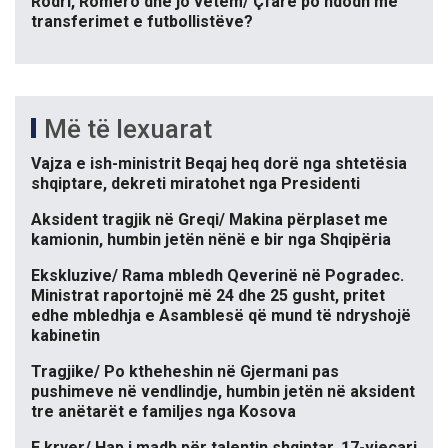
Rodri, Romero dhe jo vetëm/ Çfarë po ndodh me
transferimet e futbollistëve?
Më të lexuarat
Vajza e ish-ministrit Beqaj heq dorë nga shtetësia
shqiptare, dekreti miratohet nga Presidenti
Aksident tragjik në Greqi/ Makina përplaset me
kamionin, humbin jetën nënë e bir nga Shqipëria
Ekskluzive/ Rama mbledh Qeverinë në Pogradec.
Ministrat raportojnë më 24 dhe 25 gusht, pritet
edhe mbledhja e Asamblesë që mund të ndryshojë
kabinetin
Tragjike/ Po ktheheshin në Gjermani pas
pushimeve në vendlindje, humbin jetën në aksident
tre anëtarët e familjes nga Kosova
E kryer/ Hap i madh për talentin shqiptar, 17-vjeçari