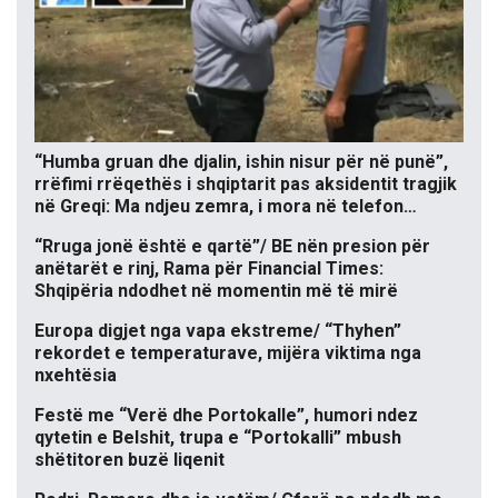
“Humba gruan dhe djalin, ishin nisur për në punë”,
rrëfimi rrëqethës i shqiptarit pas aksidentit tragjik
në Greqi: Ma ndjeu zemra, i mora në telefon…
“Rruga jonë është e qartë”/ BE nën presion për
anëtarët e rinj, Rama për Financial Times:
Shqipëria ndodhet në momentin më të mirë
Europa digjet nga vapa ekstreme/ “Thyhen”
rekordet e temperaturave, mijëra viktima nga
nxehtësia
Festë me “Verë dhe Portokalle”, humori ndez
qytetin e Belshit, trupa e “Portokalli” mbush
shëtitoren buzë liqenit