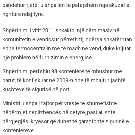
pandehur tjetër u shpallën të pafajshëm nga akuzat e
ngritura ndaj tyre.
Shpërthimi i vitit 2011 shkaktoi një dëm masiv në
komunitetin e vendosur përreth tij, ndërsa shkatërruan
edhe termocentralin më të madh në vend, duke krijuar
një problem në furnizimin e energjisë.
Shpërthimi përfshiu 98 kontenierë të mbushur me
barut, të konfiskuar në 2009-n dhe të mbajtur jashtë
kushteve të sigurisë në port.
Ministri u shpall fajtor për vrasje të shumëfishtë
nëpërmjet neglizhencës në detyrë, pasi ai ishte
përgjegjësi kryesor që duhet të garantonte sigurinë e
kontenierëve.