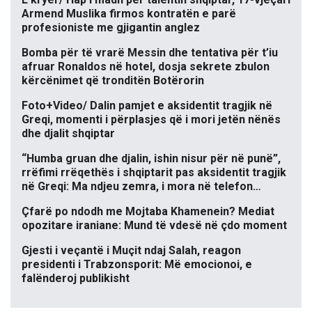
Armend Muslika firmos kontratën e parë
profesioniste me gjigantin anglez
Bomba për të vrarë Messin dhe tentativa për t’iu
afruar Ronaldos në hotel, dosja sekrete zbulon
kërcënimet që tronditën Botërorin
Foto+Video/ Dalin pamjet e aksidentit tragjik në
Greqi, momenti i përplasjes që i mori jetën nënës
dhe djalit shqiptar
“Humba gruan dhe djalin, ishin nisur për në punë”,
rrëfimi rrëqethës i shqiptarit pas aksidentit tragjik
në Greqi: Ma ndjeu zemra, i mora në telefon…
Çfarë po ndodh me Mojtaba Khamenein? Mediat
opozitare iraniane: Mund të vdesë në çdo moment
Gjesti i veçantë i Muçit ndaj Salah, reagon
presidenti i Trabzonsporit: Më emocionoi, e
falënderoj publikisht