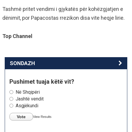
Tashmë pritet vendimi i gjykatës për kohëzgjatjen e
dënimit, por Papacostas rrezikon disa vite heqje lirie.
Top Channel
SONDAZH
Pushimet tuaja këtë vit?
Në Shqipëri
Jashtë vendit
Asgjëkundi
Vote
View Results