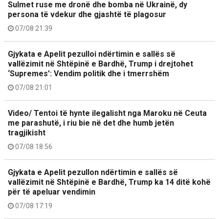
Sulmet ruse me dronë dhe bomba në Ukrainë, dy
persona të vdekur dhe gjashtë të plagosur
07/08 21:39
Gjykata e Apelit pezulloi ndërtimin e sallës së
vallëzimit në Shtëpinë e Bardhë, Trump i drejtohet
‘Supremes’: Vendim politik dhe i tmerrshëm
07/08 21:01
Video/ Tentoi të hynte ilegalisht nga Maroku në Ceuta
me parashutë, i riu bie në det dhe humb jetën
tragjikisht
07/08 18:56
Gjykata e Apelit pezullon ndërtimin e sallës së
vallëzimit në Shtëpinë e Bardhë, Trump ka 14 ditë kohë
për të apeluar vendimin
07/08 17:19