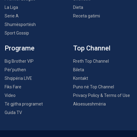
La Liga
Dieta
Serie A
Receta gatimi
Shumësportësh
Sport Gossip
Programe
Top Channel
Big Brother VIP
Rreth Top Channel
Për’puthen
Bileta
Shqipëria LIVE
Kontakt
Fiks Fare
Puno në Top Channel
Video
Privacy Policy & Terms of Use
Të gjitha programet
Aksesueshmëria
Guida TV