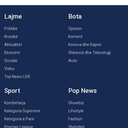
Lajme
Bota
Politikë
Opinion
Kronikë
Koment
Aktualitet
Kosova dhe Rajoni
Ekonomi
Shkencë dhe Teknologji
Sociale
Auto
Video
Top News LIVE
Sport
Pop News
Kombëtarja
Showbiz
Kategoria Superiore
Lifestyle
Kategoria e Parë
Fashion
Premier League
Shëndeti