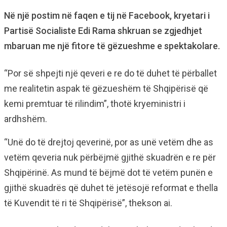
Në një postim në faqen e tij në Facebook, kryetari i
Partisë Socialiste Edi Rama shkruan se zgjedhjet
mbaruan me një fitore të gëzueshme e spektakolare.
“Por së shpejti një qeveri e re do të duhet të përballet
me realitetin aspak të gëzueshëm të Shqipërisë që
kemi premtuar të rilindim”, thotë kryeministri i
ardhshëm.
“Unë do të drejtoj qeverinë, por as unë vetëm dhe as
vetëm qeveria nuk përbëjmë gjithë skuadrën e re për
Shqipërinë. As mund të bëjmë dot të vetëm punën e
gjithë skuadrës që duhet të jetësojë reformat e thella
të Kuvendit të ri të Shqipërisë”, thekson ai.