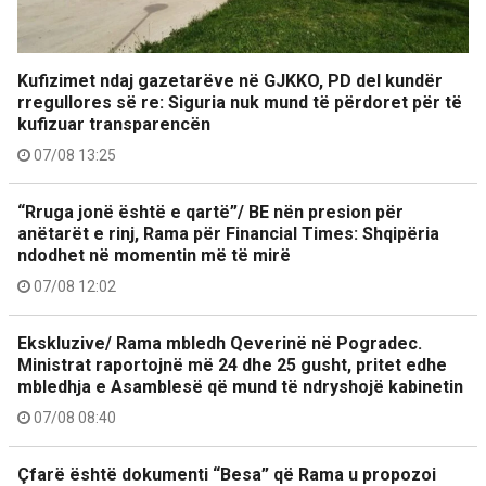
Kufizimet ndaj gazetarëve në GJKKO, PD del kundër
rregullores së re: Siguria nuk mund të përdoret për të
kufizuar transparencën
07/08 13:25
“Rruga jonë është e qartë”/ BE nën presion për
anëtarët e rinj, Rama për Financial Times: Shqipëria
ndodhet në momentin më të mirë
07/08 12:02
Ekskluzive/ Rama mbledh Qeverinë në Pogradec.
Ministrat raportojnë më 24 dhe 25 gusht, pritet edhe
mbledhja e Asamblesë që mund të ndryshojë kabinetin
07/08 08:40
Çfarë është dokumenti “Besa” që Rama u propozoi