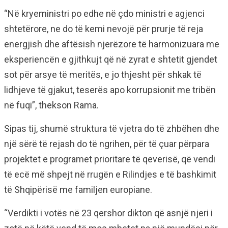
“Në kryeministri po edhe në çdo ministri e agjenci
shtetërore, ne do të kemi nevojë për prurje të reja
energjish dhe aftësish njerëzore të harmonizuara me
eksperiencën e gjithkujt që në zyrat e shtetit gjendet
sot për arsye të meritës, e jo thjesht për shkak të
lidhjeve të gjakut, teserës apo korrupsionit me tribën
në fuqi”, thekson Rama.
Sipas tij, shumë struktura të vjetra do të zhbëhen dhe
një sërë të rejash do të ngrihen, për të çuar përpara
projektet e programet prioritare të qeverisë, që vendi
të ecë më shpejt në rrugën e Rilindjes e të bashkimit
të Shqipërisë me familjen europiane.
“Verdikti i votës në 23 qershor dikton që asnjë njeri i