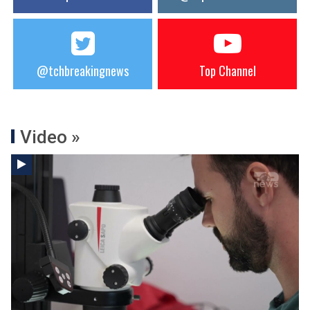
@tchbreakingnews
Top Channel
Video »