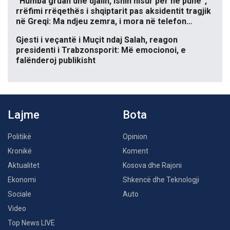
“Humba gruan dhe djalin, ishin nisur për në punë”,
rrëfimi rrëqethës i shqiptarit pas aksidentit tragjik
në Greqi: Ma ndjeu zemra, i mora në telefon…
Gjesti i veçantë i Muçit ndaj Salah, reagon
presidenti i Trabzonsporit: Më emocionoi, e
falënderoj publikisht
Lajme
Bota
Politikë
Opinion
Kronikë
Koment
Aktualitet
Kosova dhe Rajoni
Ekonomi
Shkencë dhe Teknologji
Sociale
Auto
Video
Top News LIVE