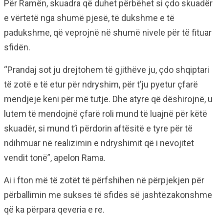
Për Ramën, skuadra që duhet përbëhet si çdo skuadër
e vërtetë nga shumë pjesë, të dukshme e të
padukshme, që veprojnë në shumë nivele për të fituar
sfidën.
“Prandaj sot ju drejtohem të gjithëve ju, çdo shqiptari
të zotë e të etur për ndryshim, për t’ju pyetur çfarë
mendjeje keni për më tutje. Dhe atyre që dëshirojnë, u
lutem të mendojnë çfarë roli mund të luajnë për këtë
skuadër, si mund t’i përdorin aftësitë e tyre për të
ndihmuar në realizimin e ndryshimit që i nevojitet
vendit tonë”, apelon Rama.
Ai i fton më të zotët të përfshihen në përpjekjen për
përballimin me sukses të sfidës së jashtëzakonshme
që ka përpara qeveria e re.