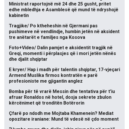
Ministrat raportojnë më 24 dhe 25 gusht, pritet
edhe mbledhja e Asamblesë që mund të ndryshojë
kabinetin
Tragjike/ Po ktheheshin në Gjermani pas
pushimeve në vendlindje, humbin jetën në aksident
tre anëtarët e familjes nga Kosova
Foto+Video/ Dalin pamjet e aksidentit tragjik në
Greqi, momenti i përplasjes që i mori jetën nënës
dhe djalit shqiptar
E kryer/ Hap i madh për talentin shqiptar, 17-vjeçari
Armend Muslika firmos kontratën e parë
profesioniste me gjigantin anglez
Bomba për të vrarë Messin dhe tentativa për t’iu
afruar Ronaldos në hotel, dosja sekrete zbulon
kërcënimet që tronditën Botërorin
Çfarë po ndodh me Mojtaba Khamenein? Mediat
opozitare iraniane: Mund të vdesë në çdo moment