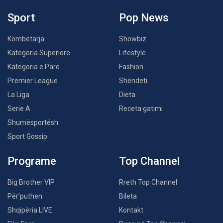
Sport
Pop News
Kombëtarja
Showbiz
Kategoria Superiore
Lifestyle
Kategoria e Parë
Fashion
Premier League
Shëndeti
La Liga
Dieta
Serie A
Receta gatimi
Shumësportësh
Sport Gossip
Programe
Top Channel
Big Brother VIP
Rreth Top Channel
Për’puthen
Bileta
Shqipëria LIVE
Kontakt