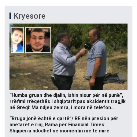
Kryesore
“Humba gruan dhe djalin, ishin nisur për në punë”,
rrëfimi rrëqethës i shqiptarit pas aksidentit tragjik
në Greqi: Ma ndjeu zemra, i mora në telefon…
“Rruga jonë është e qartë”/ BE nën presion për
anëtarët e rinj, Rama për Financial Times:
Shqipëria ndodhet në momentin më të mirë