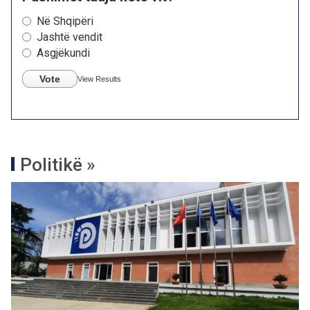
Në Shqipëri
Jashtë vendit
Asgjëkundi
Vote
View Results
Politikë »