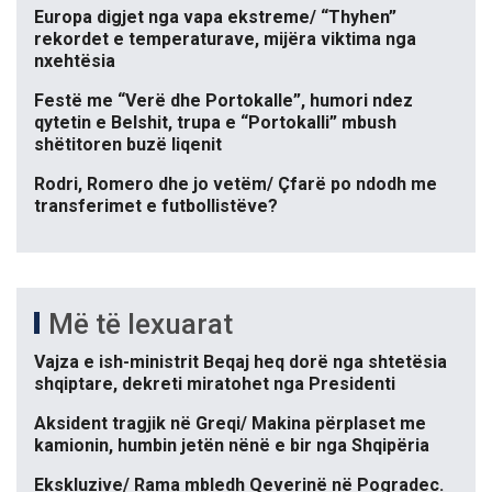
Europa digjet nga vapa ekstreme/ “Thyhen”
rekordet e temperaturave, mijëra viktima nga
nxehtësia
Festë me “Verë dhe Portokalle”, humori ndez
qytetin e Belshit, trupa e “Portokalli” mbush
shëtitoren buzë liqenit
Rodri, Romero dhe jo vetëm/ Çfarë po ndodh me
transferimet e futbollistëve?
Më të lexuarat
Vajza e ish-ministrit Beqaj heq dorë nga shtetësia
shqiptare, dekreti miratohet nga Presidenti
Aksident tragjik në Greqi/ Makina përplaset me
kamionin, humbin jetën nënë e bir nga Shqipëria
Ekskluzive/ Rama mbledh Qeverinë në Pogradec.