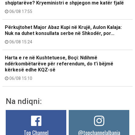
shqiptarëve? Kryeministri e shpjegon me katër fjalë
06/08 17:55
Përkujtohet Major Abaz Kupi në Krujë, Aulon Kalaja:
Nuk na duhet konsullata serbe në Shkodër, por…
06/08 15:24
Harta e re në Kushtetuese, Boçi: Ndihmë
ndërkombëtarëve për referendum, do t’i bëjmë
kërkesë edhe KQZ-së
06/08 15:10
Na ndiqni:
Top Channel
@topchannelalbania