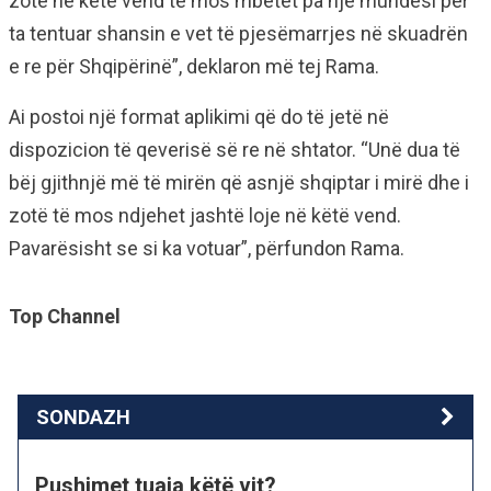
zotë në këtë vend të mos mbetet pa një mundësi për
ta tentuar shansin e vet të pjesëmarrjes në skuadrën
e re për Shqipërinë”, deklaron më tej Rama.
Ai postoi një format aplikimi që do të jetë në
dispozicion të qeverisë së re në shtator. “Unë dua të
bëj gjithnjë më të mirën që asnjë shqiptar i mirë dhe i
zotë të mos ndjehet jashtë loje në këtë vend.
Pavarësisht se si ka votuar”, përfundon Rama.
Top Channel
SONDAZH
Pushimet tuaja këtë vit?