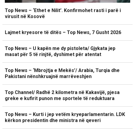
Top News – ‘Ethet e Nilit’. Konfirmohet rasti i parë i
virusit në Kosovë
Lajmet kryesore të ditës – Top News, 7 Gusht 2026
Top News – U kapën me dy pistoleta/ Gjykata jep
masat për 5 të rinjtë, dyshimet për atentat
Top News – ‘Mbrojtja e Mekës’/ Arabia, Turqia dhe
Pakistani nënshkruajnë marrëveshjen
Top Channel/ Radhë 2 kilometra në Kakavijë, pjesa
greke e kufirit punon me sportele të reduktuara
Top News – Kurti i jep vetëm kryeparlamentarin. LDK
kërkon presidentin dhe ministra në qeveri