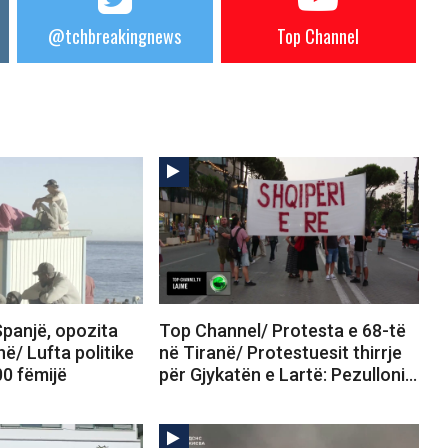
@tchbreakingnews
Top Channel
panjë, opozita
Top Channel/ Protesta e 68-të
në/ Lufta politike
në Tiranë/ Protestuesit thirrje
00 fëmijë
për Gjykatën e Lartë: Pezulloni…