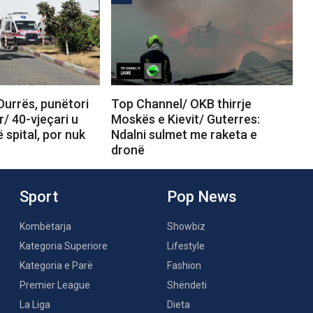
Durrës, punëtori
Top Channel/ OKB thirrje
r/ 40-vjeçari u
Moskës e Kievit/ Guterres:
 spital, por nuk
Ndalni sulmet me raketa e
dronë
Sport
Pop News
Kombëtarja
Showbiz
Kategoria Superiore
Lifestyle
Kategoria e Parë
Fashion
Premier League
Shëndeti
La Liga
Dieta