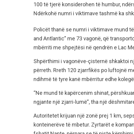
100 të tjerë konsiderohen të humbur, ndë
Ndërkohë numri i viktimave tashmë ka shkua
Policët thanë se numri i viktimave mund të
and Antlantic” me 73 vagonë, që transporto
mbërriti me shpejtësi në qendrën e Lac Meg
Shpërthimi i vagonëve-çisternë shkaktoi nj
përreth. Rreth 120 zjarrfikës po luftojnë m
ndihmë të tyre kanë mbërritur edhe kolegë
“Ne mund të kapërcenim shinat, përshkuam
ngjante një zjarri-lumë”, tha një dëshmitar
Autoritetet krijuan një zonë prej 1 km, sep
konteinerëve të mbetur. Zyrtarët e kompan
fshatit Nante, përpara se të niste këmbimi 