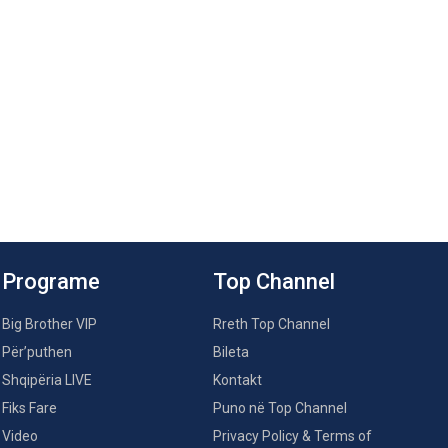
Programe
Top Channel
Big Brother VIP
Rreth Top Channel
Për’puthen
Bileta
Shqipëria LIVE
Kontakt
Fiks Fare
Puno në Top Channel
Video
Privacy Policy & Terms of