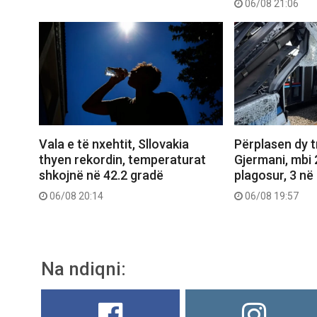
06/08 21:06
Vala e të nxehtit, Sllovakia
Përplasen dy 
thyen rekordin, temperaturat
Gjermani, mbi 
shkojnë në 42.2 gradë
plagosur, 3 në 
06/08 20:14
06/08 19:57
Na ndiqni: