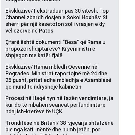
Ekskluzive/ I ekstraduar pas 30 vitesh, Top
Channel zbardh dosjen e Sokol Hoxhës: Si
sherri për një kasetofon solli vrasjen e dy
vëllezërve në Patos
Çfarë është dokumenti “Besa” që Rama u
propozoi shqiptarëve? Kryeministri e
shpjegon me katër fjalë
Ekskluzive/ Rama mbledh Qeverinë në
Pogradec. Ministrat raportojnë më 24 dhe
25 gusht, pritet edhe mbledhja e Asamblesë
që mund të ndryshojë kabinetin
Procesi në Hagë hyn në fazën vendimtare, ja
kur do të mbahen seancat përfundimtare
ndaj ish-krerëve të UÇK
Tronditëse në Britani/ 38-vjeçarja shtatzënë
bie nga kati i nëntë dhe humb jetën, por