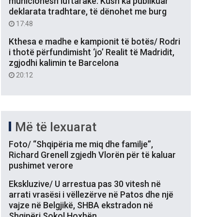
municionesh luftarake: Kush ka publikuar
deklarata tradhtare, të dënohet me burg
17:48
Kthesa e madhe e kampionit të botës/ Rodri
i thotë përfundimisht ‘jo’ Realit të Madridit,
zgjodhi kalimin te Barcelona
20:12
Më të lexuarat
Foto/ “Shqipëria me miq dhe familje”,
Richard Grenell zgjedh Vlorën për të kaluar
pushimet verore
Ekskluzive/ U arrestua pas 30 vitesh në
arrati vrasësi i vëllezërve në Patos dhe një
vajze në Belgjikë, SHBA ekstradon në
Shqipëri Sokol Hoxhën