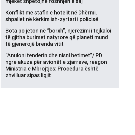
mjekët shpëtojnë foshnjën e saj
Konflikt me stafin e hotelit në Dhërmi,
shpallet në kërkim ish-zyrtari i policisë
Bota po jeton në “borxh”, njerëzimi i tejkaloi
të gjitha burimet natyrore që planeti mund
të gjenerojë brenda vitit
“Anuloni tenderin dhe nisni hetimet”/ PD
ngre akuza për avionët e zjarreve, reagon
Ministria e Mbrojtjes: Procedura është
zhvilluar sipas ligjit