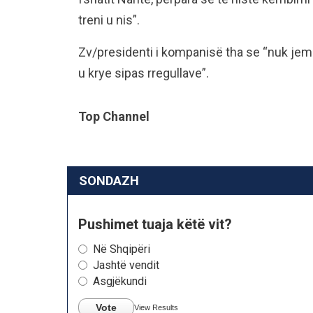
treni u nis”.
Zv/presidenti i kompanisë tha se “nuk jemi 
u krye sipas rregullave”.
Top Channel
SONDAZH
Pushimet tuaja këtë vit?
Në Shqipëri
Jashtë vendit
Asgjëkundi
Vote
View Results