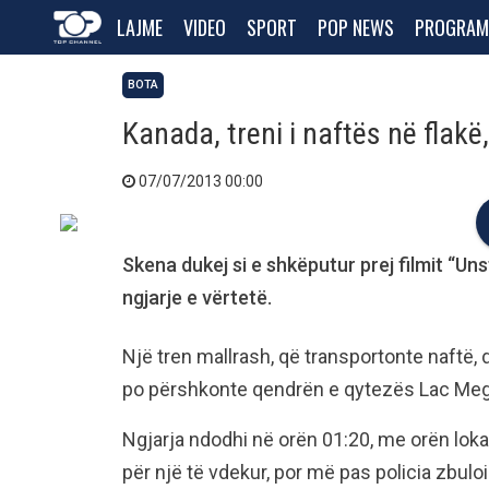
LAJME
VIDEO
SPORT
POP NEWS
PROGRAM
BOTA
Kanada, treni i naftës në flakë,
07/07/2013 00:00
Skena dukej si e shkëputur prej filmit “Unst
ngjarje e vërtetë.
Një tren mallrash, që transportonte naftë, 
po përshkonte qendrën e qytezës Lac Meg
Ngjarja ndodhi në orën 01:20, me orën lokal
për një të vdekur, por më pas policia zbulo