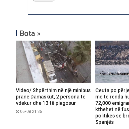
Bota »
Video/ Shpërthim në një minibus
Ceuta po përje
pranë Damaskut, 2 persona të
më të rënda hu
vdekur dhe 13 të plagosur
72,000 emigran
kthehet në fu
06/08 21:36
politikës së b
Spanjës