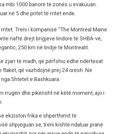
rsa mbi 1000 banorë të zonës u evakuuan.
r në 5 dhe pritet të rritet ende.
 rritet. Treni i kompanisë “The Montreal Maine
nte naftë drejt brigjeve lindore të SHBA-ve,
antic, 250 km në lindje të Montrealit.
ë zjarr të madh, që përfshiu edhe ndërtesat
e flakët, që vazhdojnë prej 24 orësh. Në
 nga Shtetet e Bashkuara.
 rrugën dhe pikërisht në këtë moment, ajo i
e.
se ekziston frika e shpërthimit të
isë shpjeguan se, treni kishte ndaluar pranë
i ekuipazhit, por për arsye ende të panjohura