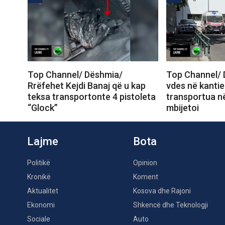
Top Channel/ Dëshmia/
Top Channel/ 
Rrëfehet Kejdi Banaj që u kap
vdes në kantie
teksa transportonte 4 pistoleta
transportua në
“Glock”
mbijetoi
Lajme
Bota
Politikë
Opinion
Kronikë
Koment
Aktualitet
Kosova dhe Rajoni
Ekonomi
Shkencë dhe Teknologji
Sociale
Auto