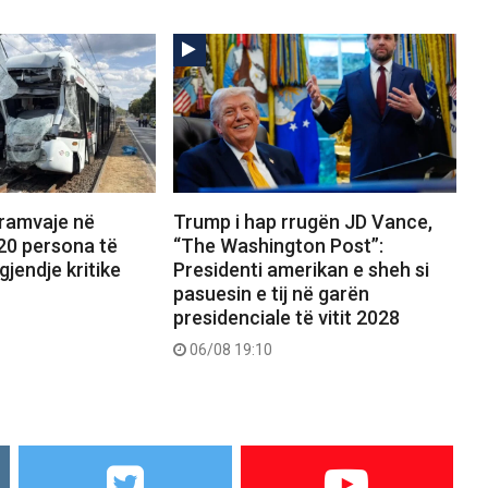
tramvaje në
Trump i hap rrugën JD Vance,
20 persona të
“The Washington Post”:
gjendje kritike
Presidenti amerikan e sheh si
pasuesin e tij në garën
presidenciale të vitit 2028
06/08 19:10