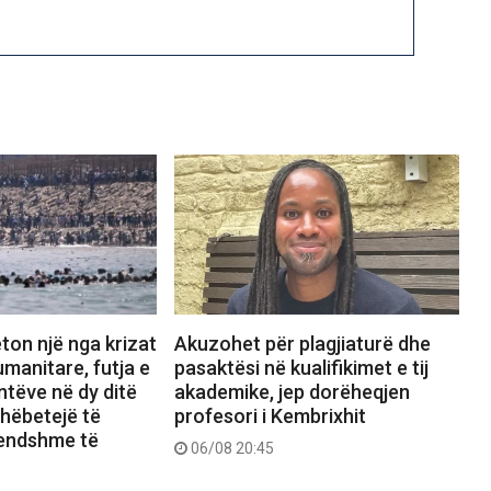
ton një nga krizat
Akuzohet për plagjiaturë dhe
manitare, futja e
pasaktësi në kualifikimet e tij
tëve në dy ditë
akademike, jep dorëheqjen
shëbetejë të
profesori i Kembrixhit
rendshme të
06/08 20:45