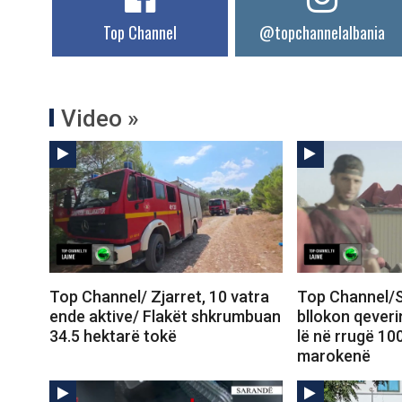
Top Channel
@topchannelalbania
Video »
Top Channel/ Zjarret, 10 vatra
Top Channel/S
ende aktive/ Flakët shkrumbuan
bllokon qeveri
34.5 hektarë tokë
lë në rrugë 10
marokenë