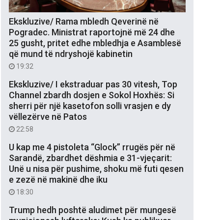
Ekskluzive/ Rama mbledh Qeverinë në
Pogradec. Ministrat raportojnë më 24 dhe
25 gusht, pritet edhe mbledhja e Asamblesë
që mund të ndryshojë kabinetin
19:32
Ekskluzive/ I ekstraduar pas 30 vitesh, Top
Channel zbardh dosjen e Sokol Hoxhës: Si
sherri për një kasetofon solli vrasjen e dy
vëllezërve në Patos
22:58
U kap me 4 pistoleta “Glock” rrugës për në
Sarandë, zbardhet dëshmia e 31-vjeçarit:
Unë u nisa për pushime, shoku më futi qesen
e zezë në makinë dhe iku
18:30
Trump hedh poshtë aludimet për mungesë