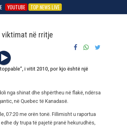
E
YOUTUBE
TOP NEWS LIVE
 viktimat në rritje
oppable”, i vitit 2010, por kjo është një
doli nga shinat dhe shpërtheu në flakë, ndërsa
antic, në Quebec të Kanadasë.
e, 07:20 me orën tonë. Fillimisht u raportua
i edhe dy trupa të pajetë pranë hekurudhës,