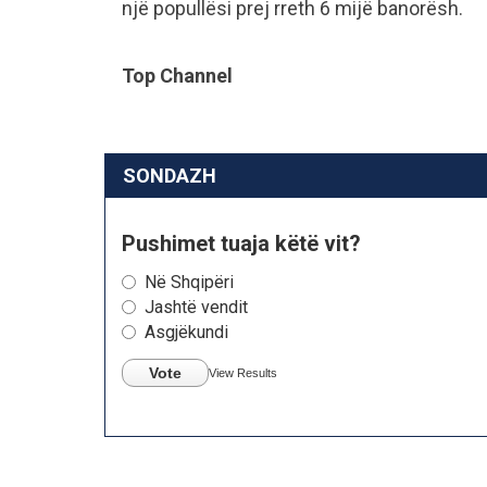
një popullësi prej rreth 6 mijë banorësh.
Top Channel
SONDAZH
Pushimet tuaja këtë vit?
Në Shqipëri
Jashtë vendit
Asgjëkundi
Vote
View Results