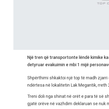
Një tren që transportonte lëndë kimike ka
detyruar evakuimin e mbi 1 mijë personav
Shpërthimi shkaktoi një top të madh zjarri
ndërtesa në lokalitetin Lak Megantik, rreth 
Treni doli nga shinat në orët e para të s
gjatë orëve në vazhdim deklaruan se nuk m