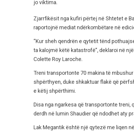
jo viktima.
Zjarrfikësit nga kufiri përtej në Shtetet e
raportojnë mediat ndërkombëtare në edicio
“Kur sheh qendrën e qytetit tënd pothuajse 
ta kalojmë këtë katastrofë”, deklaroi në një
Colette Roy Laroche.
Treni transportonte 70 makina të mbushur m
shpërthyen, duke shkaktuar flakë që përfs
e këtij shpërthimi.
Disa nga ngarkesa që transportonte treni, 
derdh në lumin Shaudier që ndodhet aty pr
Lak Megantik është një qytezë me liqen në 