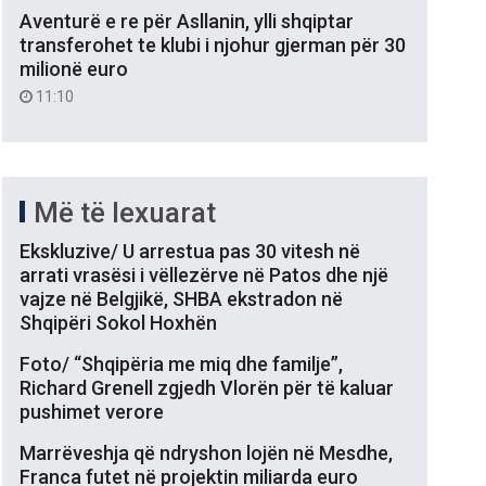
Aventurë e re për Asllanin, ylli shqiptar
transferohet te klubi i njohur gjerman për 30
milionë euro
11:10
Më të lexuarat
Ekskluzive/ U arrestua pas 30 vitesh në
arrati vrasësi i vëllezërve në Patos dhe një
vajze në Belgjikë, SHBA ekstradon në
Shqipëri Sokol Hoxhën
Foto/ “Shqipëria me miq dhe familje”,
Richard Grenell zgjedh Vlorën për të kaluar
pushimet verore
Marrëveshja që ndryshon lojën në Mesdhe,
Franca futet në projektin miliarda euro