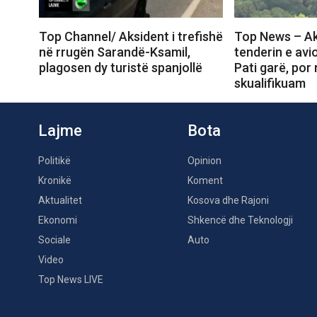
Top Channel/ Aksident i trefishë
Top News – Ak
në rrugën Sarandë-Ksamil,
tenderin e avi
plagosen dy turistë spanjollë
Pati garë, por
skualifikuam
Lajme
Bota
Politikë
Opinion
Kronikë
Koment
Aktualitet
Kosova dhe Rajoni
Ekonomi
Shkencë dhe Teknologji
Sociale
Auto
Video
Top News LIVE