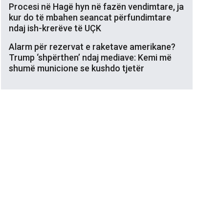
Procesi në Hagë hyn në fazën vendimtare, ja
kur do të mbahen seancat përfundimtare
ndaj ish-krerëve të UÇK
Alarm për rezervat e raketave amerikane?
Trump ‘shpërthen’ ndaj mediave: Kemi më
shumë municione se kushdo tjetër