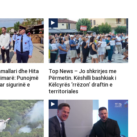
mallari dhe Hita
Top News – Jo shkrirjes me
Himarë: Punojmë
Përmetin. Këshilli bashkiak i
ar sigurinë e
Këlcyrës ‘rrëzon’ draftin e
territoriales