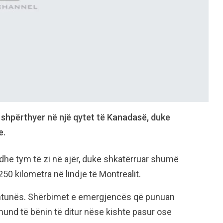
 shpërthyer në një qytet të Kanadasë, duke
e.
 dhe tym të zi në ajër, duke shkatërruar shumë
250 kilometra në lindje të Montrealit.
ë shtunës. Shërbimet e emergjencës që punuan
und të bënin të ditur nëse kishte pasur ose