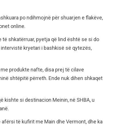
 Bashkuara po ndihmojnë për shuarjen e flakëve,
net online.
të shkatërruar, pyetja që lind është se si do
 intervistë kryetari i bashkisë së qytezës,
e produkte nafte, disa prej të cilave
hinë shtëpitë përreth. Ende nuk dihen shkaqet
që kishte si destinacion Meinin, në SHBA, u
anë.
afërsi të kufirit me Main dhe Vermont, dhe ka