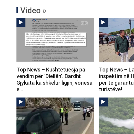
Video »
Top News – Kushtetuesja pa
Top News – La
vendim për ‘Diellën’. Bardhi:
inspektim në 
Gjykata ka shkelur ligjin, vonesa
për të garantu
e…
turistëve!