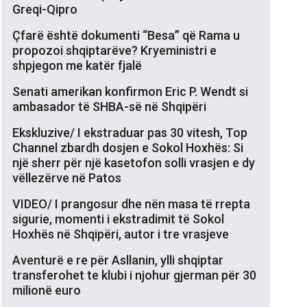
Greqi-Qipro
Çfarë është dokumenti “Besa” që Rama u
propozoi shqiptarëve? Kryeministri e
shpjegon me katër fjalë
Senati amerikan konfirmon Eric P. Wendt si
ambasador të SHBA-së në Shqipëri
Ekskluzive/ I ekstraduar pas 30 vitesh, Top
Channel zbardh dosjen e Sokol Hoxhës: Si
një sherr për një kasetofon solli vrasjen e dy
vëllezërve në Patos
VIDEO/ I prangosur dhe nën masa të rrepta
sigurie, momenti i ekstradimit të Sokol
Hoxhës në Shqipëri, autor i tre vrasjeve
Aventurë e re për Asllanin, ylli shqiptar
transferohet te klubi i njohur gjerman për 30
milionë euro