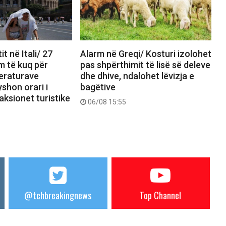
it në Itali/ 27
Alarm në Greqi/ Kosturi izolohet
m të kuq për
pas shpërthimit të lisë së deleve
eraturave
dhe dhive, ndalohet lëvizja e
shon orari i
bagëtive
aksionet turistike
06/08 15:55
@tchbreakingnews
Top Channel