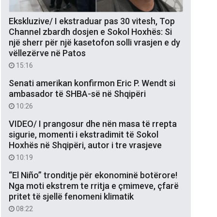
Ekskluzive/ I ekstraduar pas 30 vitesh, Top
Channel zbardh dosjen e Sokol Hoxhës: Si
një sherr për një kasetofon solli vrasjen e dy
vëllezërve në Patos
15:16
Senati amerikan konfirmon Eric P. Wendt si
ambasador të SHBA-së në Shqipëri
10:26
VIDEO/ I prangosur dhe nën masa të rrepta
sigurie, momenti i ekstradimit të Sokol
Hoxhës në Shqipëri, autor i tre vrasjeve
10:19
“El Niño” tronditje për ekonominë botërore!
Nga moti ekstrem te rritja e çmimeve, çfarë
pritet të sjellë fenomeni klimatik
08:22