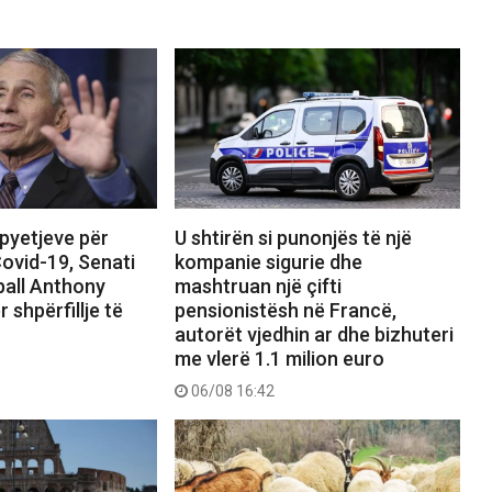
 pyetjeve për
U shtirën si punonjës të një
ovid-19, Senati
kompanie sigurie dhe
pall Anthony
mashtruan një çifti
r shpërfillje të
pensionistësh në Francë,
autorët vjedhin ar dhe bizhuteri
me vlerë 1.1 milion euro
06/08 16:42