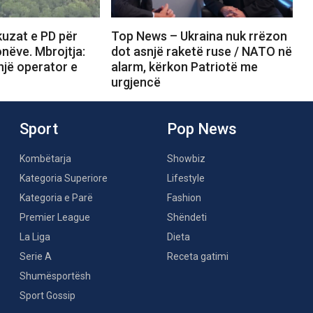
uzat e PD për
Top News – Ukraina nuk rrëzon
onëve. Mbrojtja:
dot asnjë raketë ruse / NATO në
 një operator e
alarm, kërkon Patriotë me
urgjencë
Sport
Pop News
Kombëtarja
Showbiz
Kategoria Superiore
Lifestyle
Kategoria e Parë
Fashion
Premier League
Shëndeti
La Liga
Dieta
Serie A
Receta gatimi
Shumësportësh
Sport Gossip