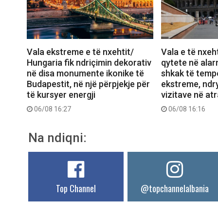
Vala ekstreme e të nxehtit/
Vala e të nxeht
Hungaria fik ndriçimin dekorativ
qytete në alar
në disa monumente ikonike të
shkak të temp
Budapestit, në një përpjekje për
ekstreme, ndry
të kursyer energji
vizitave në atr
06/08 16:27
06/08 16:16
Na ndiqni:
Top Channel
@topchannelalbania