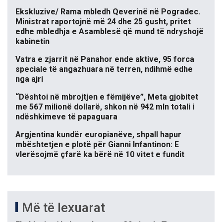
Ekskluzive/ Rama mbledh Qeverinë në Pogradec.
Ministrat raportojnë më 24 dhe 25 gusht, pritet
edhe mbledhja e Asamblesë që mund të ndryshojë
kabinetin
Vatra e zjarrit në Panahor ende aktive, 95 forca
speciale të angazhuara në terren, ndihmë edhe
nga ajri
“Dështoi në mbrojtjen e fëmijëve”, Meta gjobitet
me 567 milionë dollarë, shkon në 942 mln totali i
ndëshkimeve të papaguara
Argjentina kundër europianëve, shpall hapur
mbështetjen e plotë për Gianni Infantinon: E
vlerësojmë çfarë ka bërë në 10 vitet e fundit
Më të lexuarat