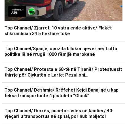
Top Channel/ Zjarret, 10 vatra ende aktive/ Flakët
shkrumbuan 34.5 hektarë tokë
Top Channel/Spanjë, opozita bllokon qeverinë/ Lufta
politike lë në rrugë 1000 fëmijë marokenë
Top Channel/ Protesta e 68-të në Tiranë/ Protestuesit
thirrje për Gjykatën e Lartë: Pezulloni…
Top Channel/ Dëshmia/ Rrëfehet Kejdi Banaj që u kap
teksa transportonte 4 pistoleta “Glock”
Top Channel/ Durrës, punëtori vdes në kantier/ 40-
vjeçari u transportua në spital, por nuk mbijetoi