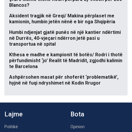
Blancos?
Aksident tragjik në Greqi/ Makina përplaset me
kamionin, humbin jetën nënë e bir nga Shqipëria
Humbi ndjenjat gjatë punës në një kantier ndërtimi
në Durrës, 40-vjeçari ndërron jetë pasi u
transportua në spital
Kthesa e madhe e kampionit të botës/ Rodri i thotë
përfundimisht ‘jo’ Realit të Madridit, zgjodhi kalimin
te Barcelona
Ashpërsohen masat për shoferët ‘problematikë’,
hyjnë në fuqi ndryshimet në Kodin Rrugor
Lajme
Bota
Politikë
Opinion