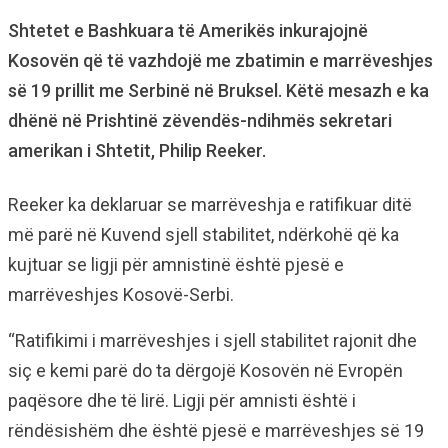
Shtetet e Bashkuara të Amerikës inkurajojnë
Kosovën që të vazhdojë me zbatimin e marrëveshjes
së 19 prillit me Serbinë në Bruksel. Këtë mesazh e ka
dhënë në Prishtinë zëvendës-ndihmës sekretari
amerikan i Shtetit, Philip Reeker.
Reeker ka deklaruar se marrëveshja e ratifikuar ditë
më parë në Kuvend sjell stabilitet, ndërkohë që ka
kujtuar se ligji për amnistinë është pjesë e
marrëveshjes Kosovë-Serbi.
“Ratifikimi i marrëveshjes i sjell stabilitet rajonit dhe
siç e kemi parë do ta dërgojë Kosovën në Evropën
paqësore dhe të lirë. Ligji për amnisti është i
rëndësishëm dhe është pjesë e marrëveshjes së 19