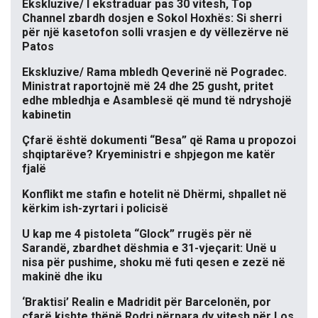
Ekskluzive/ I ekstraduar pas 30 vitesh, Top
Channel zbardh dosjen e Sokol Hoxhës: Si sherri
për një kasetofon solli vrasjen e dy vëllezërve në
Patos
Ekskluzive/ Rama mbledh Qeverinë në Pogradec.
Ministrat raportojnë më 24 dhe 25 gusht, pritet
edhe mbledhja e Asamblesë që mund të ndryshojë
kabinetin
Çfarë është dokumenti “Besa” që Rama u propozoi
shqiptarëve? Kryeministri e shpjegon me katër
fjalë
Konflikt me stafin e hotelit në Dhërmi, shpallet në
kërkim ish-zyrtari i policisë
U kap me 4 pistoleta “Glock” rrugës për në
Sarandë, zbardhet dëshmia e 31-vjeçarit: Unë u
nisa për pushime, shoku më futi qesen e zezë në
makinë dhe iku
‘Braktisi’ Realin e Madridit për Barcelonën, por
çfarë kishte thënë Rodri përpara dy vitesh për Los