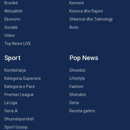
Kronikë
Koment
Aktualitet
Kosova dhe Rajoni
Ekonomi
Shkencë dhe Teknologji
Sociale
Auto
Video
Top News LIVE
Sport
Pop News
Kombëtarja
Showbiz
Kategoria Superiore
Lifestyle
Kategoria e Parë
Fashion
Premier League
Shëndeti
La Liga
Dieta
Serie A
Receta gatimi
Shumësportësh
Sport Gossip