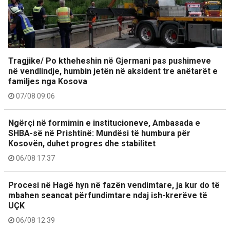
Tragjike/ Po ktheheshin në Gjermani pas pushimeve
në vendlindje, humbin jetën në aksident tre anëtarët e
familjes nga Kosova
07/08 09:06
Ngërçi në formimin e institucioneve, Ambasada e
SHBA-së në Prishtinë: Mundësi të humbura për
Kosovën, duhet progres dhe stabilitet
06/08 17:37
Procesi në Hagë hyn në fazën vendimtare, ja kur do të
mbahen seancat përfundimtare ndaj ish-krerëve të
UÇK
06/08 12:39