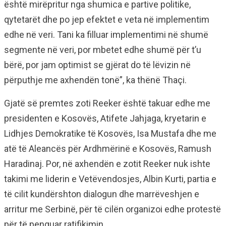
është mirëpritur nga shumica e partive politike,
qytetarët dhe po jep efektet e veta në implementim
edhe në veri. Tani ka filluar implementimi në shumë
segmente në veri, por mbetet edhe shumë për t’u
bërë, por jam optimist se gjërat do të lëvizin në
përputhje me axhendën tonë”, ka thënë Thaçi.
Gjatë së premtes zoti Reeker është takuar edhe me
presidenten e Kosovës, Atifete Jahjaga, kryetarin e
Lidhjes Demokratike të Kosovës, Isa Mustafa dhe me
atë të Aleancës për Ardhmërinë e Kosovës, Ramush
Haradinaj. Por, në axhendën e zotit Reeker nuk ishte
takimi me liderin e Vetëvendosjes, Albin Kurti, partia e
të cilit kundërshton dialogun dhe marrëveshjen e
arritur me Serbinë, për të cilën organizoi edhe protestë
për të penguar ratifikimin.