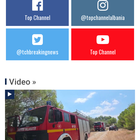
Top Channel
@topchannelalbania
@tchbreakingnews
Top Channel
Video »