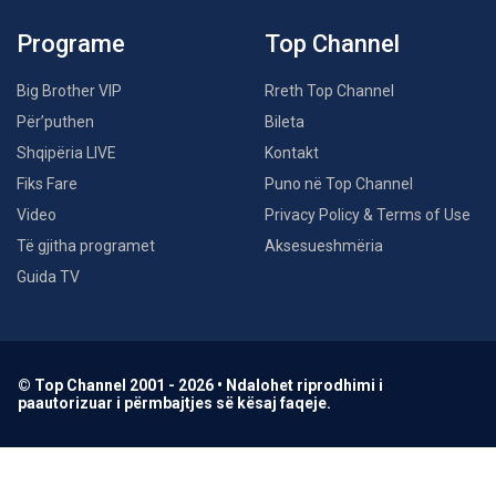
Programe
Top Channel
Big Brother VIP
Rreth Top Channel
Për’puthen
Bileta
Shqipëria LIVE
Kontakt
Fiks Fare
Puno në Top Channel
Video
Privacy Policy & Terms of Use
Të gjitha programet
Aksesueshmëria
Guida TV
© Top Channel 2001 - 2026 • Ndalohet riprodhimi i
paautorizuar i përmbajtjes së kësaj faqeje.