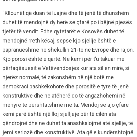
“Kllounët që duan të luajnë dhe të jenë të dhunshëm
duhet të mendojnë dy herë se çfarë po i bëjnë pjesës
tjetër të vendit. Edhe qytetarët e Kosovës duhet të
mendojnë rreth kësaj, sepse kjo sjellje është e
papranueshme në shekullin 21-të në Evropë dhe rajon.
Kjo porosi është e qartë. Ne kemi për t’u takuar me
përfaqësuesit e Vetëvendosjes kur ata sillen mirë, si
njerëz normalë, të zakonshëm në një botë me
demokraci bashkëkohore dhe porositë e tyre të jenë
konstruktive dhe ne atëherë do të angazhohemi në
mënyrë të përshtatshme me ta. Mendoj se ajo çfarë
kemi parë është një lloj sjelljeje për të cilën ata
qëndrojnë dhe ne duhet ta anashkalojmë atë sjellje, të
jemi seriozë dhe konstruktivë. Ata që e kundërshtojnë