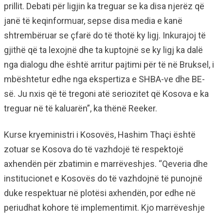
prillit. Debati për ligjin ka treguar se ka disa njerëz që
janë të keqinformuar, sepse disa media e kanë
shtrembëruar se çfarë do të thotë ky ligj. Inkurajoj të
gjithë që ta lexojnë dhe ta kuptojnë se ky ligj ka dalë
nga dialogu dhe është arritur pajtimi për të në Bruksel, i
mbështetur edhe nga ekspertiza e SHBA-ve dhe BE-
së. Ju nxis që të tregoni atë seriozitet që Kosova e ka
treguar në të kaluarën”, ka thënë Reeker.
Kurse kryeministri i Kosovës, Hashim Thaçi është
zotuar se Kosova do të vazhdojë të respektojë
axhendën për zbatimin e marrëveshjes. “Qeveria dhe
institucionet e Kosovës do të vazhdojnë të punojnë
duke respektuar në plotësi axhendën, por edhe në
periudhat kohore të implementimit. Kjo marrëveshje