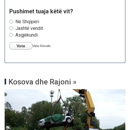
Pushimet tuaja këtë vit?
Në Shqipëri
Jashtë vendit
Asgjëkundi
Vote
View Results
Kosova dhe Rajoni »