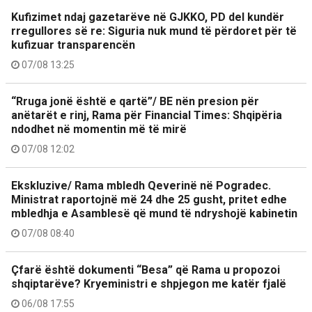
Kufizimet ndaj gazetarëve në GJKKO, PD del kundër
rregullores së re: Siguria nuk mund të përdoret për të
kufizuar transparencën
07/08 13:25
“Rruga jonë është e qartë”/ BE nën presion për
anëtarët e rinj, Rama për Financial Times: Shqipëria
ndodhet në momentin më të mirë
07/08 12:02
Ekskluzive/ Rama mbledh Qeverinë në Pogradec.
Ministrat raportojnë më 24 dhe 25 gusht, pritet edhe
mbledhja e Asamblesë që mund të ndryshojë kabinetin
07/08 08:40
Çfarë është dokumenti “Besa” që Rama u propozoi
shqiptarëve? Kryeministri e shpjegon me katër fjalë
06/08 17:55