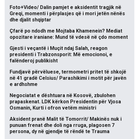
Foto+Video/ Dalin pamjet e aksidentit tragjik në
Greqi, momenti i përplasjes që i mori jetën nënës
dhe djalit shqiptar
Çfarë po ndodh me Mojtaba Khamenein? Mediat
opozitare iraniane: Mund të vdesë në çdo moment
Gjesti i veçantë i Muçit ndaj Salah, reagon
presidenti i Trabzonsporit: Më emocionoi, e
falënderoj publikisht
Fundjavë përvëluese, termometri pritet të shkojë
në 41 gradë Celsius/ Parashikimi i motit për javën
e ardhshme
Negociatat e dështuara në Kosovë, zbulohen
prapaskenat. LDK kërkon Presidentin për Vjosa
Osmanin, Kurti i ofron vetëm ministri
Aksident pranë Malit të Tomorrit/ Makinës nuk i
punuan frenat dhe doli nga rruga, plagosen 7
persona, dy në gjendje të rëndë te Trauma