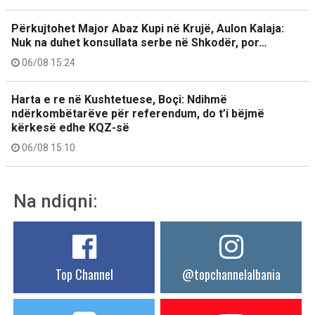
Përkujtohet Major Abaz Kupi në Krujë, Aulon Kalaja:
Nuk na duhet konsullata serbe në Shkodër, por…
06/08 15:24
Harta e re në Kushtetuese, Boçi: Ndihmë
ndërkombëtarëve për referendum, do t’i bëjmë
kërkesë edhe KQZ-së
06/08 15:10
Na ndiqni:
Top Channel
@topchannelalbania