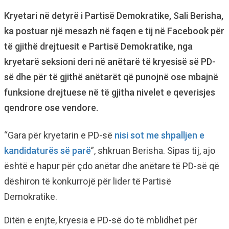
Kryetari në detyrë i Partisë Demokratike, Sali Berisha,
ka postuar një mesazh në faqen e tij në Facebook për
të gjithë drejtuesit e Partisë Demokratike, nga
kryetarë seksioni deri në anëtarë të kryesisë së PD-
së dhe për të gjithë anëtarët që punojnë ose mbajnë
funksione drejtuese në të gjitha nivelet e qeverisjes
qendrore ose vendore.
“Gara për kryetarin e PD-së
nisi sot me shpalljen e
kandidaturës së parë
”, shkruan Berisha. Sipas tij, ajo
është e hapur për çdo anëtar dhe anëtare të PD-së që
dëshiron të konkurrojë për lider të Partisë
Demokratike.
Ditën e enjte, kryesia e PD-së do të mblidhet për