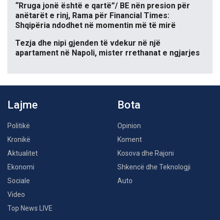
“Rruga jonë është e qartë”/ BE nën presion për
anëtarët e rinj, Rama për Financial Times:
Shqipëria ndodhet në momentin më të mirë
Tezja dhe nipi gjenden të vdekur në një
apartament në Napoli, mister rrethanat e ngjarjes
Lajme
Bota
Politikë
Opinion
Kronikë
Koment
Aktualitet
Kosova dhe Rajoni
Ekonomi
Shkencë dhe Teknologji
Sociale
Auto
Video
Top News LIVE