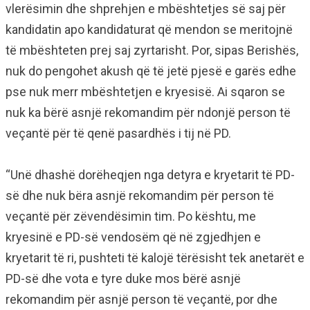
vlerësimin dhe shprehjen e mbështetjes së saj për
kandidatin apo kandidaturat që mendon se meritojnë
të mbështeten prej saj zyrtarisht. Por, sipas Berishës,
nuk do pengohet akush që të jetë pjesë e garës edhe
pse nuk merr mbështetjen e kryesisë. Ai sqaron se
nuk ka bërë asnjë rekomandim për ndonjë person të
veçantë për të qenë pasardhës i tij në PD.
“Unë dhashë dorëheqjen nga detyra e kryetarit të PD-
së dhe nuk bëra asnjë rekomandim për person të
veçantë për zëvendësimin tim. Po kështu, me
kryesinë e PD-së vendosëm që në zgjedhjen e
kryetarit të ri, pushteti të kalojë tërësisht tek anetarët e
PD-së dhe vota e tyre duke mos bërë asnjë
rekomandim për asnjë person të veçantë, por dhe