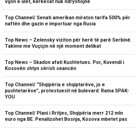
vijon e ulët, kërkesat nuk ndryshojnë
Top Channel/ Senati amerikan miraton tarifa 500% për
naftën dhe gazin e importuar nga Rusia
Top News – Zelensky viziton për herë të parë Serbinë.
Takime me Vuçiçin në një moment delikat
Top News – Skadon afati Kushtetues. Por, Kuvendi i
Kosovën shtyn sërish seancën
Top Channel/ “Shqipëria e shqiptarëve, jo e
pushtetarëve”, protestuesit në bulevard: Rama SPAK-
YOU
Top Channel/ Plani i Rritjes, Shqipëria merr 212 mln
euro nga BE. Penalizohet Bosnja, Kosova mbetet pas