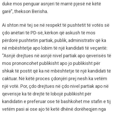
duke mos penguar asnjeri të marrë pjesë në këtë
garë”, thekson Berisha.
Ai shton më tej se në respekt të pushtetit të votës së
çdo anëtari të PD-së, kërkon që askush të mos
përdorë pushtetin partiak, publik, administrativ që ka
në mbështetje apo lobim të një kandidati të veçantë:
“Asnjë drejtues në asnjë nivel partiak apo qeverisës të
mos prononcohet publikisht apo jo publikisht për
shkak të postit që ka në mbështetje të një kandidati të
caktuar. Në këtë proces çdonjëri prej nesh ka vetëm
një votë. Por, çdo drejtues në çdo nivel partiak apo në
qeverisje ka të drejtë të lobojë publikisht për
kandidatin e preferuar ose të bashkohet me stafin e tij
vetëm pasi ai ose ajo të ketë dhënë dorëheqjen nga