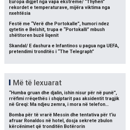
Europa digjet nga vapa ekstreme/ “Thyhen”
rekordet e temperaturave, mijëra viktima nga
nxehtësia
Festë me “Verë dhe Portokalle”, humori ndez
qytetin e Belshit, trupa e “Portokalli” mbush
shëtitoren buzë liqenit
Skandal/ E dashura e Infantinos u pagua nga UEFA,
pretendimi tronditës i “The Telegraph”
Më të lexuarat
“Humba gruan dhe djalin, ishin nisur për në punë”,
rrëfimi rrëqethës i shqiptarit pas aksidentit tragjik
në Greqi: Ma ndjeu zemra, i mora në telefon…
Bomba për të vrarë Messin dhe tentativa për t’iu
afruar Ronaldos në hotel, dosja sekrete zbulon
kërcënimet që tronditën Botërorin