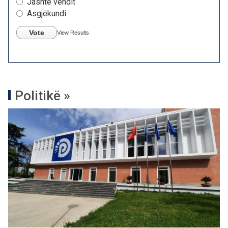
Jashtë vendit
Asgjëkundi
Vote
View Results
Politikë »