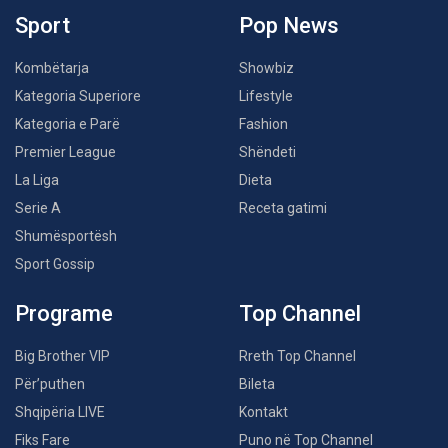
Sport
Pop News
Kombëtarja
Showbiz
Kategoria Superiore
Lifestyle
Kategoria e Parë
Fashion
Premier League
Shëndeti
La Liga
Dieta
Serie A
Receta gatimi
Shumësportësh
Sport Gossip
Programe
Top Channel
Big Brother VIP
Rreth Top Channel
Për’puthen
Bileta
Shqipëria LIVE
Kontakt
Fiks Fare
Puno në Top Channel