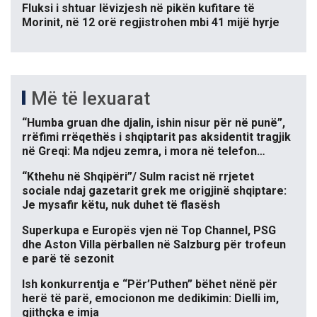
Fluksi i shtuar lëvizjesh në pikën kufitare të
Morinit, në 12 orë regjistrohen mbi 41 mijë hyrje
Më të lexuarat
“Humba gruan dhe djalin, ishin nisur për në punë”,
rrëfimi rrëqethës i shqiptarit pas aksidentit tragjik
në Greqi: Ma ndjeu zemra, i mora në telefon…
“Kthehu në Shqipëri”/ Sulm racist në rrjetet
sociale ndaj gazetarit grek me origjinë shqiptare:
Je mysafir këtu, nuk duhet të flasësh
Superkupa e Europës vjen në Top Channel, PSG
dhe Aston Villa përballen në Salzburg për trofeun
e parë të sezonit
Ish konkurrentja e “Për’Puthen” bëhet nënë për
herë të parë, emocionon me dedikimin: Dielli im,
gjithçka e imja