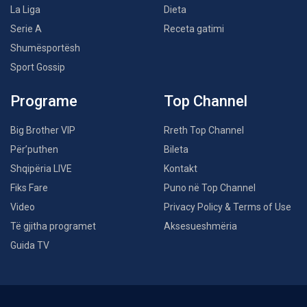
La Liga
Dieta
Serie A
Receta gatimi
Shumësportësh
Sport Gossip
Programe
Top Channel
Big Brother VIP
Rreth Top Channel
Për’puthen
Bileta
Shqipëria LIVE
Kontakt
Fiks Fare
Puno në Top Channel
Video
Privacy Policy & Terms of Use
Të gjitha programet
Aksesueshmëria
Guida TV