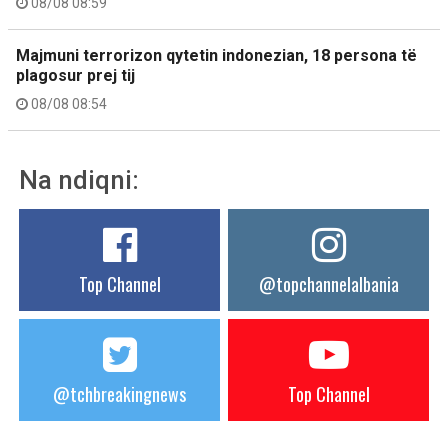
08/08 08:59
Majmuni terrorizon qytetin indonezian, 18 persona të
plagosur prej tij
08/08 08:54
Na ndiqni:
Top Channel
@topchannelalbania
@tchbreakingnews
Top Channel