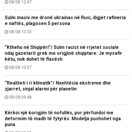
08/08 12:47
Sulm masiv me dronë ukrainas në Rusi, digjet rafineria
e naftës, plagosen 5 persona
08/08 10:33
“Kthehu në Shqipëri”/ Sulm racist në rrjetet sociale
ndaj gazetarit grek me origjinë shqiptare: Je mysafir
këtu, nuk duhet të flasësh
08/08 10:07
“Realiteti i ri klimatik”/ Nxehtësia ekstreme dhe
zjarret, sinjal alarmi për planetin
08/08 09:48
Kërkoi një korigjim të nofullës, por përfundoi me
deformim të madh të fytyrës. Modelja pushohet nga
puna