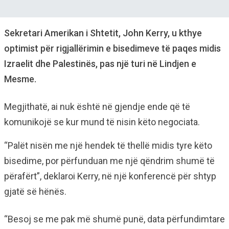
Sekretari Amerikan i Shtetit, John Kerry, u kthye
optimist për rigjallërimin e bisedimeve të paqes midis
Izraelit dhe Palestinës, pas një turi në Lindjen e
Mesme.
Megjithatë, ai nuk është në gjendje ende që të
komunikojë se kur mund të nisin këto negociata.
“Palët nisën me një hendek të thellë midis tyre këto
bisedime, por përfunduan me një qëndrim shumë të
përafërt”, deklaroi Kerry, në një konferencë për shtyp
gjatë së hënës.
“Besoj se me pak më shumë punë, data përfundimtare