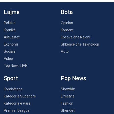
Lajme
Bota
Politikë
Opinion
Kronikë
Koment
Aktualitet
Kosova dhe Rajoni
Ekonomi
Shkencë dhe Teknologji
Sociale
Auto
Video
Top News LIVE
Sport
Pop News
Kombëtarja
Showbiz
Kategoria Superiore
Lifestyle
Kategoria e Parë
Fashion
Premier League
Shëndeti