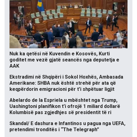
Nuk ka qetësi në Kuvendin e Kosovës, Kurti
goditet me vezë gjatë seancës nga deputetja e
AAK
Ekstradimi në Shqipëri i Sokol Hoxhës, Ambasada
Amerikane: SHBA nuk është strehë për ata që
keqpërdorin emigracioni për t’i shpëtuar ligjit
Abelardo de la Espriela u mbështet nga Trump,
Uashingtoni planifikon t’i ofrojë 1 miliard dollarë
Kolumbisë pas zgjedhjes së presidentit të ri
Skandal/ E dashura e Infantinos u pagua nga UEFA,
pretendimi tronditës i “The Telegraph”