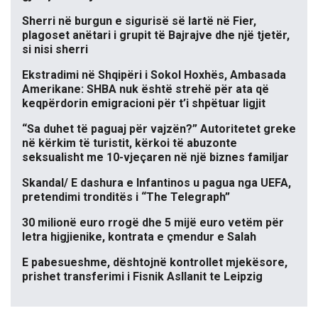
Sherri në burgun e sigurisë së lartë në Fier,
plagoset anëtari i grupit të Bajrajve dhe një tjetër,
si nisi sherri
Ekstradimi në Shqipëri i Sokol Hoxhës, Ambasada
Amerikane: SHBA nuk është strehë për ata që
keqpërdorin emigracioni për t’i shpëtuar ligjit
“Sa duhet të paguaj për vajzën?” Autoritetet greke
në kërkim të turistit, kërkoi të abuzonte
seksualisht me 10-vjeçaren në një biznes familjar
Skandal/ E dashura e Infantinos u pagua nga UEFA,
pretendimi tronditës i “The Telegraph”
30 milionë euro rrogë dhe 5 mijë euro vetëm për
letra higjienike, kontrata e çmendur e Salah
E pabesueshme, dështojnë kontrollet mjekësore,
prishet transferimi i Fisnik Asllanit te Leipzig