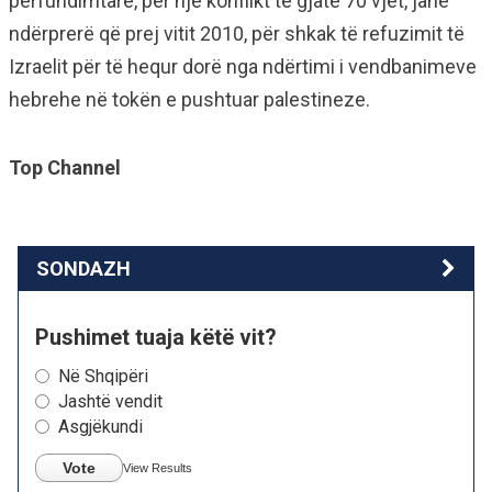
përfundimtare, për një konflikt të gjatë 70 vjet, janë
ndërprerë që prej vitit 2010, për shkak të refuzimit të
Izraelit për të hequr dorë nga ndërtimi i vendbanimeve
hebrehe në tokën e pushtuar palestineze.
Top Channel
SONDAZH
Pushimet tuaja këtë vit?
Në Shqipëri
Jashtë vendit
Asgjëkundi
Vote
View Results